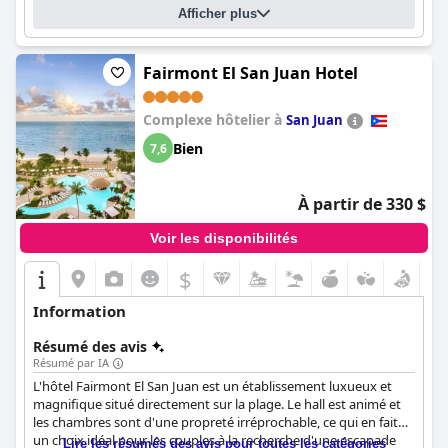
l'emplacement, les équipements et les services de l'hôtel en font
Afficher plus
un lieu de séjour idéal.
Fairmont El San Juan Hotel
Complexe hôtelier à
San Juan
Bien
7,6
À partir de 330 $
Voir les disponibilités
$
Information
Résumé des avis
Résumé par IA
L'hôtel Fairmont El San Juan est un établissement luxueux et
magnifique situé directement sur la plage. Le hall est animé et
les chambres sont d'une propreté irréprochable, ce qui en fait
un choix idéal pour les couples à la recherche d'une escapade
Lire les résumés des avis pour toutes les catégories