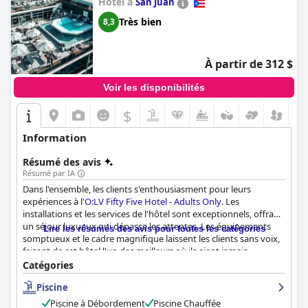
Hôtel à
San Juan
Très bien
8,3
À partir de 312 $
Voir les disponibilités
$
Information
Résumé des avis
Résumé par IA
Dans l'ensemble, les clients s'enthousiasment pour leurs
expériences à l'
O:LV Fifty Five Hotel - Adults Only
. Les
installations et les services de l'hôtel sont exceptionnels, offrant
un séjour luxueux qui dépasse les attentes. Les équipements
Lire les résumés des avis pour toutes les catégories
somptueux et le cadre magnifique laissent les clients sans voix,
faisant de cet hôtel l'un des meilleurs où ils aient jamais
séjourné. Bien que certains clients s'interrogent sur le prix, cet
Catégories
hôtel offre un rapport qualité-prix exceptionnel pour ceux qui
Piscine
veulent le meilleur. En bref, un séjour à l'O:LV Fifty Five Hotel est
une expérience fabuleuse et inoubliable à ne pas manquer.
Piscine à Débordement
Piscine Chauffée