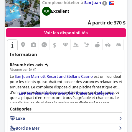
Complexe hôtelier à
San Juan
Excellent
8,8
À partir de 370 $
Voir les disponibilités
$
Information
Résumé des avis
Résumé par IA
Le
San Juan Marriott Resort and Stellaris Casino
est un lieu idéal
pour les clients qui souhaitent passer des vacances relaxantes et
amusantes. Le complexe dispose d'une piscine fantastique et
d'un casino où les clients reçoivent 30 $ en argent de casino, ce
Lire les résumés des avis pour toutes les catégories
que la plupart d'entre eux ont trouvé agréable et chanceux. Le
Noodle house situé dans le casino s'est distingué par son
excellente cuisine. Les clients ont apprécié la vue sur l'océan
Catégories
depuis leur chambre, qui donne sur le casino, et ont loué la
Luxe
gentillesse du personnel, de l'enregistrement au nettoyage en
passant par les instructeurs de Zumba. Malgré un commentaire
Bord De Mer
négatif sur le personnel du casino, le
San Juan Marriott Resort