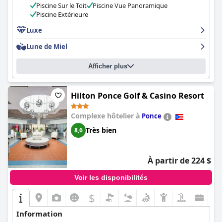
Piscine Sur le Toit
Piscine Vue Panoramique
Piscine Extérieure
Luxe
Lune de Miel
Afficher plus
Hilton Ponce Golf & Casino Resort
Complexe hôtelier à
Ponce
Très bien
8,6
À partir de 224 $
Voir les disponibilités
$
Information