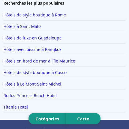
Hôtels à Rosny-sous-Bois
Recherches les plus populaires
Hôtels à Bruxelles
Hôtels de style boutique à Rome
Hôtels à Marseille
Hôtels à Saint Malo
Hôtels à Lens
Hôtels de luxe en Guadeloupe
Hôtels à Monaco
Hôtels avec piscine à Bangkok
Hôtels à Saint-Jean-de-Monts
Hôtels à Saint-Paul-les-Dax
Hôtels en bord de mer à l'île Maurice
Hôtels à Ambert
Hôtels de style boutique à Cusco
Hôtels en Guadeloupe
Hôtels à Le Mont-Saint-Michel
Hôtels en Basse-Normandie
Rodos Princess Beach Hotel
Hôtels à Puy-du-Fou
Titania Hotel
Hôtels à Tarnos
Hôtels à Le Barcares
Catégories
Carte
Hôtels à Saulieu