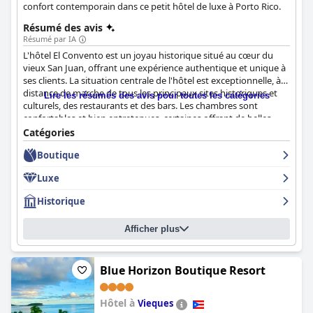
confort contemporain dans ce petit hôtel de luxe à Porto Rico.
Résumé des avis
Résumé par IA
L'hôtel El Convento est un joyau historique situé au cœur du
vieux San Juan, offrant une expérience authentique et unique à
ses clients. La situation centrale de l'hôtel est exceptionnelle, à
distance de marche de tous les principaux sites historiques et
Lire les résumés des avis pour toutes les catégories
culturels, des restaurants et des bars. Les chambres sont
confortables et bien entretenues, certaines offrant de belles
vues et des terrasses cachées. Le personnel est excellent,
Catégories
attentif, chaleureux et accueillant, faisant en sorte que les clients
Boutique
se sentent comme chez eux. Les espaces extérieurs sont
nombreux et magnifiques, avec une petite piscine propre et un
Luxe
jacuzzi. Si certains clients ont eu des problèmes avec la propreté
et le petit déjeuner, la majorité d'entre eux ont trouvé l'hôtel
Historique
exquis et magnifique. Dans l'ensemble, l'hôtel El Convento est
un excellent choix pour ceux qui souhaitent vivre une
Afficher plus
expérience unique et authentique dans un emplacement de
choix.
Blue Horizon Boutique Resort
Hôtel à
Vieques