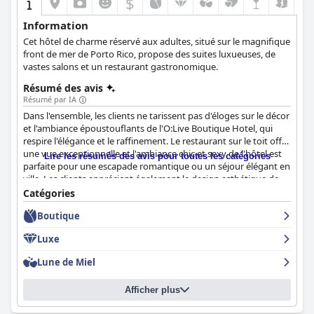
$
Information
Cet hôtel de charme réservé aux adultes, situé sur le magnifique
front de mer de Porto Rico, propose des suites luxueuses, de
vastes salons et un restaurant gastronomique.
Résumé des avis
Résumé par IA
Dans l'ensemble, les clients ne tarissent pas d'éloges sur le décor
et l'ambiance époustouflants de l'O:Live Boutique Hotel, qui
respire l'élégance et le raffinement. Le restaurant sur le toit offre
une vue exceptionnelle et l'ambiance chic et sexy de l'hôtel est
Lire les résumés des avis pour toutes les catégories
parfaite pour une escapade romantique ou un séjour élégant en
ville. Les clients apprécient également le design esthétique de
l'hôtel, le décrivant comme magnifique et charmant. Si vous
Catégories
recherchez un petit hôtel de luxe avec une atmosphère intime
Boutique
de style boutique, l'O:Live Boutique Hotel est fortement
recommandé.
Luxe
Lune de Miel
Afficher plus