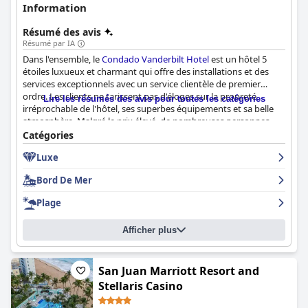
Information
Résumé des avis
Résumé par IA
Dans l'ensemble, le
Condado Vanderbilt Hotel
est un hôtel 5
étoiles luxueux et charmant qui offre des installations et des
services exceptionnels avec un service clientèle de premier
ordre. Les clients ne tarissent pas d'éloges sur la propreté
Lire les résumés des avis pour toutes les catégories
irréprochable de l'hôtel, ses superbes équipements et sa belle
atmosphère. Malgré le prix élevé, de nombreuses personnes
ont déclaré que l'hôtel valait chaque centime et qu'il s'agissait
Catégories
du meilleur hôtel qu'elles aient jamais connu. Que vous
Luxe
appréciiez la cuisine délicieuse ou les vues à couper le souffle,
cet hôtel est l'endroit idéal pour se détendre et se relaxer avec
Bord De Mer
style. Réserver un séjour au
Condado Vanderbilt Hotel
est un
must pour tous ceux qui souhaitent vivre une expérience
Plage
magique et indulgente à Porto Rico.
Afficher plus
San Juan Marriott Resort and
Stellaris Casino