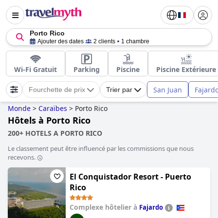
Porto Rico
Ajouter des dates
2 clients
1 chambre
Wi-Fi Gratuit
Parking
Piscine
Piscine Extérieure
San Juan
Fajard
Fourchette de prix
Trier par
Monde
>
Caraïbes
>
Porto Rico
Hôtels à Porto Rico
200+ HOTELS A PORTO RICO
Le classement peut être influencé par les commissions que nous
recevons.
El Conquistador Resort - Puerto
Rico
Complexe hôtelier à
Fajardo