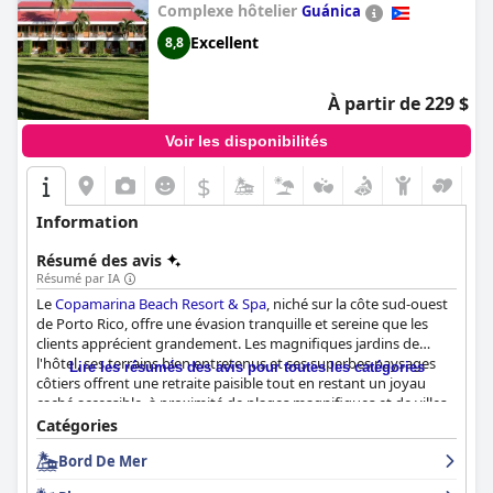
Complexe hôtelier
Guánica
Excellent
8,8
À partir de 229 $
Voir les disponibilités
$
Information
Résumé des avis
Résumé par IA
Le
Copamarina Beach Resort & Spa
, niché sur la côte sud-ouest
de Porto Rico, offre une évasion tranquille et sereine que les
clients apprécient grandement. Les magnifiques jardins de
l'hôtel, ses terrains bien entretenus et ses superbes paysages
Lire les résumés des avis pour toutes les catégories
côtiers offrent une retraite paisible tout en restant un joyau
caché accessible, à proximité de plages magnifiques et de villes
pittoresques réputées pour leur cuisine délicieuse. Le personnel
Catégories
amical et serviable améliore encore l'expérience, créant une
Bord De Mer
atmosphère d'hospitalité et de détente.