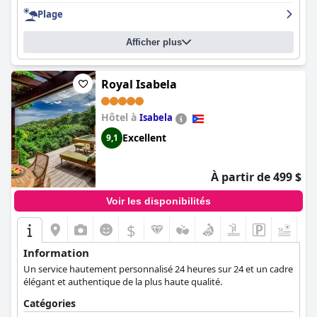
and Stellaris Casino
est un excellent lieu de vacances avec
Plage
l'avantage d'avoir un casino sur place.
Afficher plus
Royal Isabela
Hôtel à
Isabela
Excellent
9,1
À partir de 499 $
Voir les disponibilités
$
+9
Information
Un service hautement personnalisé 24 heures sur 24 et un cadre
élégant et authentique de la plus haute qualité.
Catégories