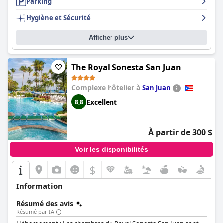
également parfait pour un voyage en solo ou pour le travail.
Parking
Bien que certains commentaires mentionnent des problèmes de
Hygiène et Sécurité
propreté et des équipements obsolètes, la majorité des clients
ont apprécié leur séjour à l'
Embassy Suites by Hilton San Juan -
Hotel & Casino
avec un excellent service de la part du personnel
Afficher plus
amical et accommodant.
The Royal Sonesta San Juan
Complexe hôtelier à
San Juan
Excellent
8,8
À partir de 300 $
Voir les disponibilités
$
Information
Résumé des avis
Résumé par IA