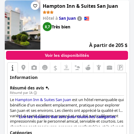
Hampton Inn & Suites San Juan
Hôtel à
San Juan
Très bien
8,7
À partir de 205 $
Voir les disponibilités
$
Information
Résumé des avis
Résumé par IA
Le
Hampton Inn & Suites San Juan
est un hôtel remarquable qui
bénéficie d'un excellent emplacement, pratique pour explorer
San Juan et ses environs. Les clients ont apprécié la qualité et la
variété du petit déjeuner proposé et ont été particulièrement
Lire les résumés des avis pour toutes les catégories
impressionnés par le personnel amical, serviable et courtois. Les
chambres sont spacieuses, propres et confortables, et la plupart
des commentaires font l'éloge de la propreté exceptionnelle de
Catégories