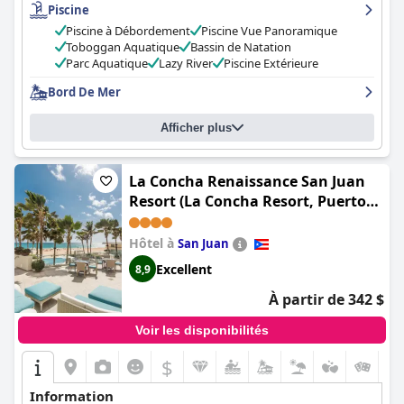
Piscine
entretenues et améliorées, la majorité d'entre eux font l'éloge
du fabuleux espace aquatique, du parc aquatique et de l'île
Piscine à Débordement
Piscine Vue Panoramique
privée. L'île privée capture l'essence de la relaxation avec sa belle
Toboggan Aquatique
Bassin de Natation
plage et son eau claire. L'hôtel est adapté aux familles et le
Parc Aquatique
Lazy River
Piscine Extérieure
personnel est sympathique, agréable et arrangeant. Bien que le
Bord De Mer
petit-déjeuner et le dîner aient fait l'objet de quelques critiques,
la nourriture est globalement de bonne qualité et le complexe
est propre et bien entretenu. Dans l'ensemble, ce complexe est
Afficher plus
un excellent choix pour les familles qui recherchent des
vacances amusantes et relaxantes, avec tout ce dont elles ont
besoin en un seul endroit.
La Concha Renaissance San Juan
Resort (La Concha Resort, Puerto
Rico, Autograph Collection)
Hôtel à
San Juan
Excellent
8,9
À partir de 342 $
Voir les disponibilités
$
Information