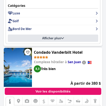
Catégories
Luxe
Golf
Bord De Mer
Afficher plus
Condado Vanderbilt Hotel
Complexe hôtelier à
San Juan
Très bien
8,3
À partir de 380 $
Voir les disponibilités
$