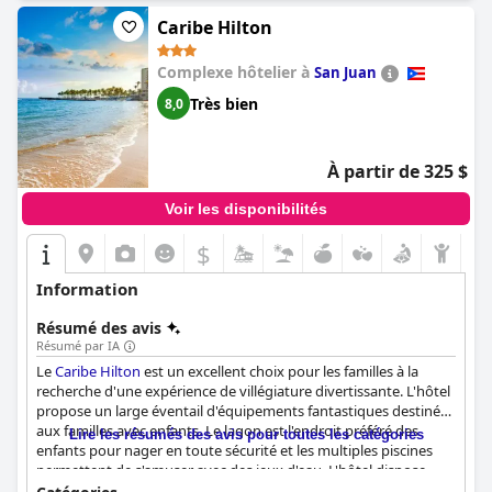
Caribe Hilton
Complexe hôtelier à
San Juan
Très bien
8,0
À partir de 325 $
Voir les disponibilités
$
Information
Résumé des avis
Résumé par IA
Le
Caribe Hilton
est un excellent choix pour les familles à la
recherche d'une expérience de villégiature divertissante. L'hôtel
propose un large éventail d'équipements fantastiques destinés
aux familles avec enfants. Le lagon est l'endroit préféré des
Lire les résumés des avis pour toutes les catégories
enfants pour nager en toute sécurité et les multiples piscines
permettent de s'amuser avec des jeux d'eau. L'hôtel dispose
d'une section réservée aux familles et aux enfants, ce qui plaira