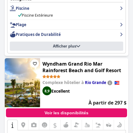
l'hôtel dans toute la propriété. Les familles avec enfants
Piscine
apprécieront l'atmosphère conviviale de l'hôtel, la piscine et la
plage étant accessibles à pied. La piscine est bien entretenue et
Piscine Extérieure
constitue l'un des points forts des séjours des clients. Certains
clients ont été déçus par le coût supplémentaire du parking,
Plage
mais dans l'ensemble, l'hôtel est considéré comme une
Pratiques de Durabilité
excellente expérience. C'est une option parfaite pour tous ceux
qui recherchent un séjour relaxant avec de superbes
installations et un excellent service à la clientèle.
Afficher plus
Wyndham Grand Rio Mar
Rainforest Beach and Golf Resort
Complexe hôtelier à
Rio Grande
Excellent
8,9
À partir de 297 $
Voir les disponibilités
$