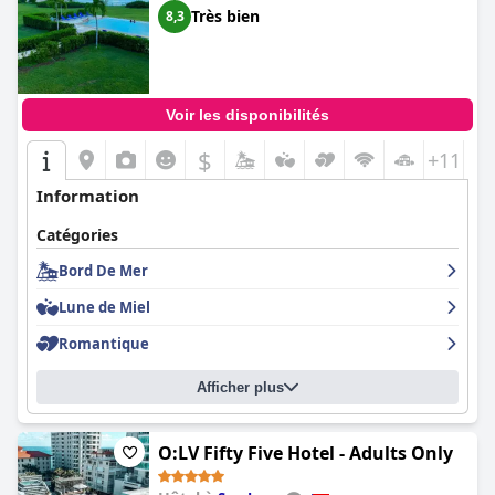
Très bien
8,3
Voir les disponibilités
$
+11
Information
Catégories
Bord De Mer
Lune de Miel
Romantique
Afficher plus
O:LV Fifty Five Hotel - Adults Only