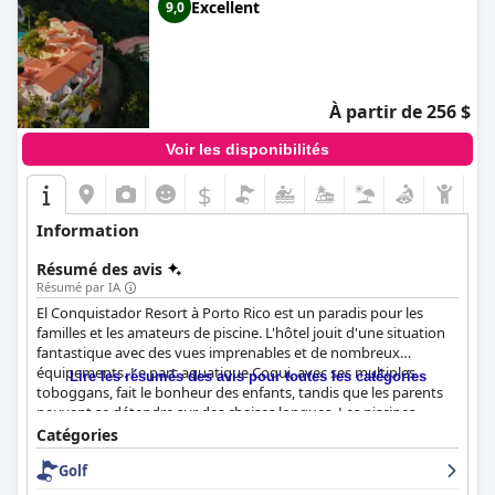
Excellent
9,0
À partir de 256 $
Voir les disponibilités
$
Information
Résumé des avis
Résumé par IA
El Conquistador Resort à Porto Rico est un paradis pour les
familles et les amateurs de piscine. L'hôtel jouit d'une situation
fantastique avec des vues imprenables et de nombreux
équipements. Le parc aquatique Coqui, avec ses multiples
Lire les résumés des avis pour toutes les catégories
toboggans, fait le bonheur des enfants, tandis que les parents
peuvent se détendre sur des chaises longues. Les piscines
extérieures sont luxueuses et cristallines, tandis que la rivière
Catégories
paresseuse et la piscine à débordement offrent des moments
Golf
de détente et des vues imprenables. Bien que certains
commentaires suggèrent que les piscines ont besoin d'être