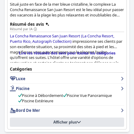
Situé juste en face de la mer bleue cristalline, le complexe La
Concha Renaissance San Juan Resort est le lieu idéal pour passer
des vacances à la plage les plus relaxantes et inoubliables de
Porto Rico. Il dispose d'une piscine extérieure à débordement
Résumé des avis
située en face de la plage et entourée de palmiers, de délicieux
Résumé par IA
plats et d'un programme de bien-être qui vous aidera à vous
La Concha Renaissance San Juan Resort (La Concha Resort,
sentir en harmonie avec votre environnement et vous-même.
Puerto Rico, Autograph Collection)
impressionne ses clients par
son excellente situation, sa proximité des sites à pied et les
magnifiques vues panoramiques sur la plage et l'océan
Lire les résumés des avis pour toutes les catégories
qu'offrent ses suites. L'hôtel offre une variété d'options de
restauration et certains clients ne tarissent pas d'éloges sur le
buffet du petit-déjeuner, la nourriture délicieuse et le service
Catégories
client exceptionnel. La propriété est belle et propre, avec des
Luxe
chambres spacieuses, des lits confortables et un personnel
attentif. Les clients apprécient également les options de la
Piscine
piscine, accessible 24h/24 et 7j/7, et l'excellent emplacement de
la plage, à laquelle on accède directement. La vie nocturne et le
Piscine à Débordement
Piscine Vue Panoramique
casino sont appréciés des jeunes clients, tandis que les
Piscine Extérieure
chambres romantiques de l'Ocean Tower offrent un séjour
Bord De Mer
luxueux. Bien que certains clients aient rencontré des
problèmes de propreté, d'entretien et de bruit, les avis généraux
recommandent de considérer
La Concha Renaissance San Juan
Afficher plus
Resort (La Concha Resort, Puerto Rico, Autograph Collection)
pour une expérience relaxante, amusante et inoubliable.