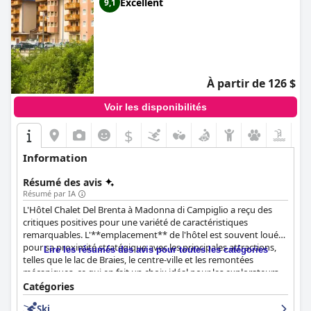
Excellent
9,1
À partir de 126 $
Voir les disponibilités
$
Information
Résumé des avis
Résumé par IA
L'Hôtel Chalet Del Brenta à Madonna di Campiglio a reçu des
critiques positives pour une variété de caractéristiques
remarquables. L'**emplacement** de l'hôtel est souvent loué
pour sa proximité stratégique avec les principales attractions,
Lire les résumés des avis pour toutes les catégories
telles que le lac de Braies, le centre-ville et les remontées
mécaniques, ce qui en fait un choix idéal pour les explorateurs
urbains et les skieurs. Bien que certaines chambres ne
Catégories
proposent pas les vues panoramiques illustrées sur les photos,
Ski
la commodité et l'accessibilité de l'emplacement restent très