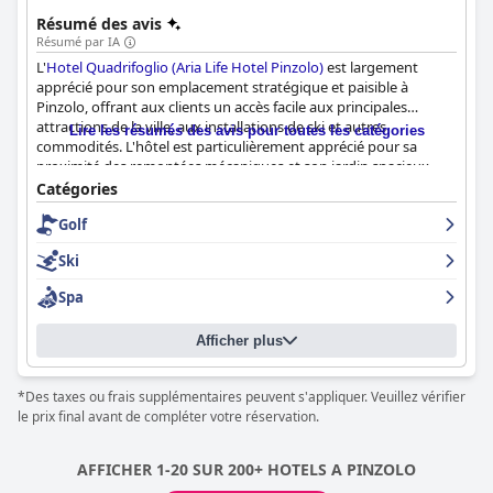
Résumé des avis
Résumé par IA
L'
Hotel Quadrifoglio (Aria Life Hotel Pinzolo)
est largement
apprécié pour son emplacement stratégique et paisible à
Pinzolo, offrant aux clients un accès facile aux principales
attractions de la ville, aux installations de ski et autres
Lire les résumés des avis pour toutes les catégories
commodités. L'hôtel est particulièrement apprécié pour sa
proximité des remontées mécaniques et son jardin spacieux
acceptant les animaux de compagnie, ce qui améliore
Catégories
l'expérience globale des clients.
Golf
Les clients apprécient beaucoup les offres de petit-déjeuner, qui
Ski
sont soulignées pour être abondantes, variées et proposant de
délicieuses pâtisseries et gâteaux faits maison. La qualité du
Spa
petit-déjeuner est principalement louée, malgré quelques
critiques concernant la variété et la prise en compte des besoins
Afficher plus
alimentaires spécifiques, comme ceux des athlètes.
Le service de dîner de l'hôtel est un autre point fort, loué pour
*Des taxes ou frais supplémentaires peuvent s'appliquer. Veuillez vérifier
ses excellentes et abondantes options culinaires, présentant
le prix final avant de compléter votre réservation.
une variété de plats traditionnels et locaux. Les portions
généreuses, les ingrédients de qualité et les options
personnalisées du chef créent une expérience culinaire
AFFICHER 1-20 SUR 200+ HOTELS A PINZOLO
satisfaisante, bien qu'avec des préoccupations mineures