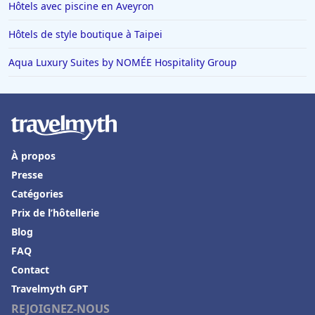
Hôtels avec piscine en Aveyron
Hôtels dans Vars
Hôtels de style boutique à Taipei
Hôtels à Trouville-sur-Mer
Aqua Luxury Suites by NOMÉE Hospitality Group
Hôtels en France
Hôtels à Val-dʼIsère
Hôtels à Saint-Cyprien-Plage
Hôtels à Saint-Georges-de-Didonne
À propos
Hôtels à La Flotte
Presse
Hôtels à Ottrott
Catégories
Hôtels à Bourg-en-Bresse
Prix de l’hôtellerie
Blog
Hôtels en Grèce
FAQ
Hôtels à San Francisco
Contact
Hôtels à Tarragone
Travelmyth GPT
Hôtels à Saint-Emilion
REJOIGNEZ-NOUS