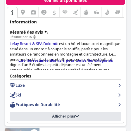
Voir les disponibilités
$
Information
Résumé des avis
Résumé par IA
Lefay Resort & SPA Dolomiti
est un hôtel luxueux et magnifique
situé dans un endroit à couper le souffle, parfait pour les
amateurs de randonnées en montagne et d'architecture. Le
personnel est fantastique et offre un service époustouflant,
Lire les résumés des avis pour toutes les catégories
digne d'un 5 étoiles. Le petit déjeuner est un élément
remarquable, offrant une grande variété d'options et une
nourriture de grande qualité. Les chambres sont propres,
Catégories
modernes et spacieuses, et beaucoup d'entre elles offrent des
Luxe
vues à couper le souffle. Les installations du spa sont
exceptionnelles, avec plusieurs piscines, saunas et soins
Ski
disponibles. La piscine extérieure et la piscine intérieure sont les
points forts de l'établissement. Bien que certains clients aient eu
Pratiques de Durabilité
des expériences mitigées avec les options de dîner, le restaurant
Grual s'est distingué comme une expérience gastronomique.
Afficher plus
Dans l'ensemble, le
Lefay Resort & SPA Dolomiti
est une
expérience hôtelière de très haut niveau avec une atmosphère
de vrai luxe.