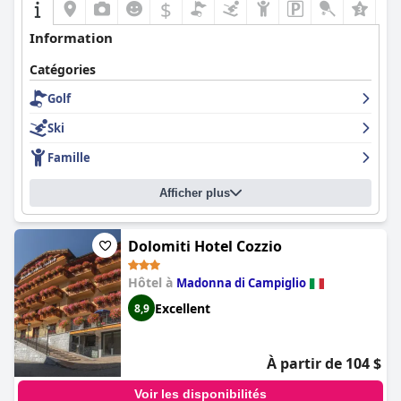
$
+3
Information
Catégories
Golf
Ski
Famille
Afficher plus
Dolomiti Hotel Cozzio
Hôtel à
Madonna di Campiglio
Excellent
8,9
À partir de 104 $
Voir les disponibilités