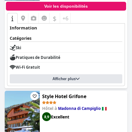
Voir les disponibilités
$
+6
Information
Catégories
Ski
Pratiques de Durabilité
Wi-Fi Gratuit
Afficher plus
Style Hotel Grifone
Hôtel à
Madonna di Campiglio
Excellent
8,9