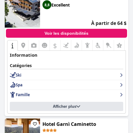
Excellent
8,8
À partir de 64 $
Voir les disponibilités
$
+5
Information
Catégories
Ski
Spa
Famille
Afficher plus
Hotel Garnì Caminetto