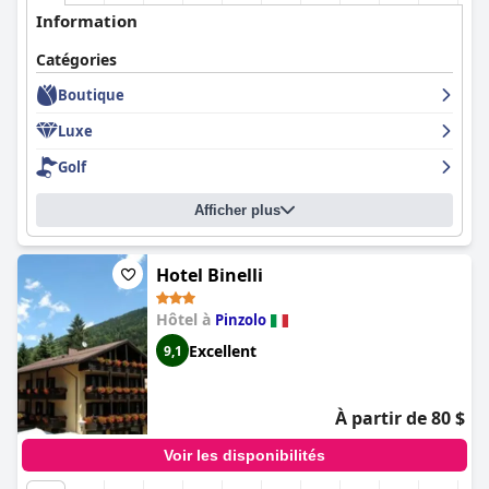
Information
Catégories
Boutique
Luxe
Golf
Afficher plus
Hotel Binelli
Hôtel à
Pinzolo
Excellent
9,1
À partir de 80 $
Voir les disponibilités