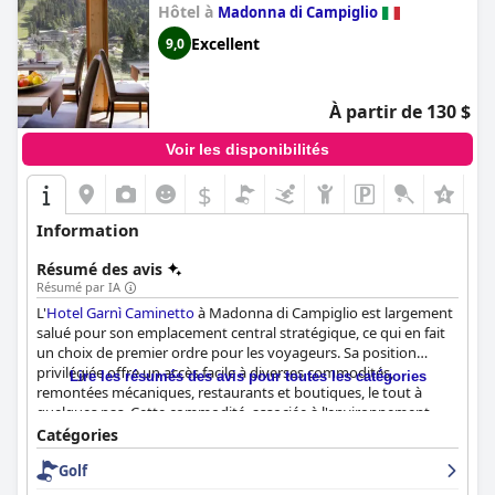
Hôtel à
Madonna di Campiglio
Excellent
9,0
À partir de 130 $
Voir les disponibilités
$
+2
Information
Résumé des avis
Résumé par IA
L'
Hotel Garnì Caminetto
à Madonna di Campiglio est largement
salué pour son emplacement central stratégique, ce qui en fait
un choix de premier ordre pour les voyageurs. Sa position
privilégiée offre un accès facile à diverses commodités,
Lire les résumés des avis pour toutes les catégories
remontées mécaniques, restaurants et boutiques, le tout à
quelques pas. Cette commodité, associée à l'environnement
paisible et à la propriété bien entretenue, améliore l'expérience
Catégories
globale des clients.
Golf
L'hôtel brille par son offre de petit-déjeuner, les clients louant la