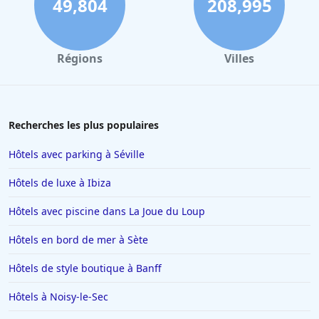
49,804
208,995
Hôtels à Quiberon
Hôtels à Cluny
Régions
Villes
Hôtels à Ambérieu-en-Bugey
Hôtels à Béziers
Hôtels à Limoges
Recherches les plus populaires
Hôtels au Havre
Hôtels avec parking à Séville
Hôtels à Saint-Valery-sur-Somme
Hôtels de luxe à Ibiza
Hôtels à Valenciennes
Hôtels avec piscine dans La Joue du Loup
Hôtels à Antibes
Hôtels en bord de mer à Sète
Hôtels à Lille
Hôtels à Rome
Hôtels de style boutique à Banff
Hôtels à Villeneuve-Loubet
Hôtels à Noisy-le-Sec
Hôtels à La Barrière