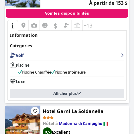
À partir de 153 $
Voir les disponibilités
$
+13
Information
Catégories
Golf
Piscine
Piscine Chauffée
Piscine Intérieure
Luxe
Afficher plus
Hotel Garnì La Soldanella
Hôtel à
Madonna di Campiglio
Excellent
9,5