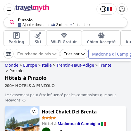
Pinzolo
Ajouter des dates
2 clients
1 chambre
Parking
Ski
Wi-Fi Gratuit
Chien Accepté
Au
Madonna di Campig
Fourchette de prix
Trier par
Monde
>
Europe
>
Italie
>
Trentin-Haut-Adige
>
Trente
>
Pinzolo
Hôtels à Pinzolo
200+ HOTELS A PINZOLO
Le classement peut être influencé par les commissions que nous
recevons.
Hotel Chalet Del Brenta
Hôtel à
Madonna di Campiglio