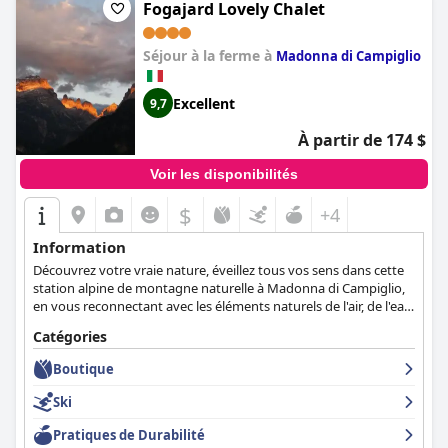
Fogajard Lovely Chalet
Séjour à la ferme à
Madonna di Campiglio
Excellent
9,7
À partir de 174 $
Voir les disponibilités
$
+4
Information
Découvrez votre vraie nature, éveillez tous vos sens dans cette
station alpine de montagne naturelle à Madonna di Campiglio,
en vous reconnectant avec les éléments naturels de l'air, de l'eau,
du feu et de la terre.
Catégories
Boutique
Ski
Pratiques de Durabilité