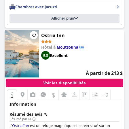
Chambres avec Jacuzzi
Afficher plus
Ostria Inn
Hôtel à
Moutsouna
Excellent
9,8
À partir de 213 $
Voir les disponibilités
$
+9
Information
Résumé des avis
Résumé par IA
L'
Ostria Inn
est un refuge magnifique et serein situé sur un