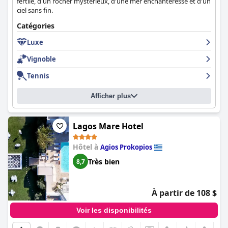
fertile, d'un rocher mystérieux, d'une mer enchanteresse et d'un
ciel sans fin.
Catégories
Luxe
Vignoble
Tennis
Afficher plus
Lagos Mare Hotel
Hôtel à
Agios Prokopios
Très bien
8,7
À partir de 108 $
Voir les disponibilités