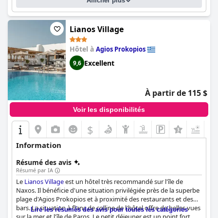
Afficher plus
mémorable.
Lianos Village
Hôtel à
Agios Prokopios
Excellent
9,6
À partir de 115 $
Voir les disponibilités
$
+3
Information
Résumé des avis
Résumé par IA
Le
Lianos Village
est un hôtel très recommandé sur l'île de
Naxos. Il bénéficie d'une situation privilégiée près de la superbe
plage d'Agios Prokopios et à proximité des restaurants et des
bars. La situation à flanc de colline de l'hôtel offre de belles vues
Lire les résumés des avis pour toutes les catégories
sur la mer et l'île de Paros. Le petit déjeuner est un point fort