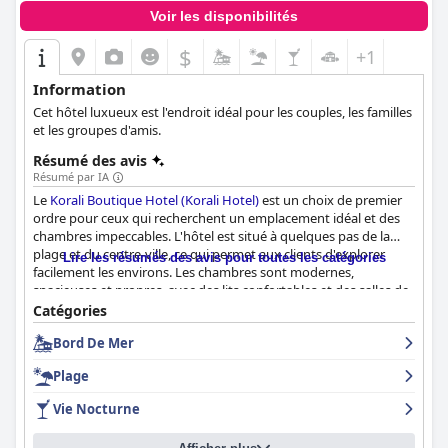
Voir les disponibilités
$
+1
Information
Cet hôtel luxueux est l'endroit idéal pour les couples, les familles
et les groupes d'amis.
Résumé des avis
Résumé par IA
Le
Korali Boutique Hotel (Korali Hotel)
est un choix de premier
ordre pour ceux qui recherchent un emplacement idéal et des
chambres impeccables. L'hôtel est situé à quelques pas de la
plage et du centre-ville, ce qui permet aux clients d'explorer
Lire les résumés des avis pour toutes les catégories
facilement les environs. Les chambres sont modernes,
spacieuses et propres, avec des lits confortables et des salles de
bains bien aménagées. Le personnel, y compris le directeur
Catégories
George, est extrêmement serviable et arrangeant, offrant aux
Bord De Mer
clients d'excellentes recommandations de restaurants et
d'attractions. La proximité de l'hôtel avec la plage d'Agios
Plage
Georgios est imbattable, permettant aux clients de profiter
facilement des eaux cristallines et des vues à couper le souffle.
Vie Nocturne
Dans l'ensemble, le
Korali Boutique Hotel (Korali Hotel)
offre un
environnement impeccable et accueillant pour un séjour