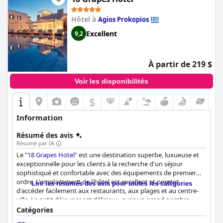
aient jamais vus. Dans l'ensemble,
The Saint Vlassis
donne la
priorité au confort et à la propreté de ses clients et offre un
Hôtel à
Agios Prokopios
excellent rapport qualité-prix.
Excellent
9,2
À partir de 219 $
Voir les disponibilités
$
Information
Résumé des avis
Résumé par IA
Le "
18 Grapes Hotel
" est une destination superbe, luxueuse et
exceptionnelle pour les clients à la recherche d'un séjour
sophistiqué et confortable avec des équipements de premier
ordre. L'emplacement de l'hôtel est excellent et permet
Lire les résumés des avis pour toutes les catégories
d'accéder facilement aux restaurants, aux plages et au centre-
ville. Le petit déjeuner est délicieux, avec un grand nombre
d'options et une nourriture étonnante. Les chambres
Catégories
magnifiquement conçues et décorées sont spacieuses, propres