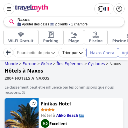
Naxos
Ajouter des dates
2 clients
1 chambre
Wi-Fi Gratuit
Parking
Plage
Piscine
Piscine 
Naxos Chora
Ag
Fourchette de prix
Trier par
Monde
>
Europe
>
Grèce
>
Îles Égéennes
>
Cyclades
>
Naxos
Hôtels à Naxos
200+ HOTELS A NAXOS
Le classement peut être influencé par les commissions que nous
recevons.
Finikas Hotel
Hôtel à
Aliko Beach
Excellent
9,0