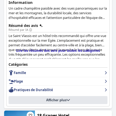
Information
Un cadre champêtre paisible avec des vues panoramiques sur la
mer et les montagnes, la durabilité locale, des services
d'hospitalité efficaces et l'attention particulière de l'équipe de
conciergerie.
Résumé des avis
Résumé par IA
Le Saint Vlassis est un hôtel très recommandé qui offre une vue
exceptionnelle sur la mer Égée. L'emplacement est pratique et
permet d'accéder facilement au centre-ville et à la plage, bien
que certains clients aient trouvé la marche le long de la route
Lire les résumés des avis pour toutes les catégories
très fréquentée un peu effrayante. Les options exceptionnelles
du petit-déjeuner sont probablement les meilleures que les
clients aient jamais eues dans un hôtel, avec une grande variété
Catégories
de produits habituels pour le petit-déjeuner, ainsi que des
Famille
aliments locaux et un excellent café. Les chambres sont
absolument magnifiques et spacieuses, décorées avec goût et
Plage
dotées de tous les équipements nécessaires à un séjour
confortable. L'hôtel est d'une propreté irréprochable, avec des
Pratiques de Durabilité
touches attentionnées telles que des articles de toilette de
bonne qualité et des draps blancs. Le personnel est
Afficher plus
exceptionnel, amical, attentif et fait tout son possible pour que
les clients passent un excellent séjour. La situation de l'hôtel est
idéale pour tous ceux qui souhaitent passer du temps en ville et
à la plage. Les lits sont parmi les plus confortables que les clients
18 Grapes Hotel