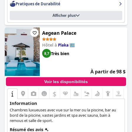
attention, son amabilité et son professionnalisme. Le
Pratiques de Durabilité
propriétaire est particulièrement charmant et accueillant, faisant
tout son possible pour que les clients se sentent comme chez
Afficher plus
eux. Dans l'ensemble, l'hôtel Naxos Island offre un service
exceptionnel qui rendra votre séjour mémorable.
Aegean Palace
Hôtel à
Plaka
Très bien
8,7
À partir de 98 $
Voir les disponibilités
$
Information
Chambres luxueuses avec vue sur la mer ou la piscine, bar au
bord de la piscine, vastes jardins et spa avec sauna, bain à
remous et salle de sport.
Résumé des avis