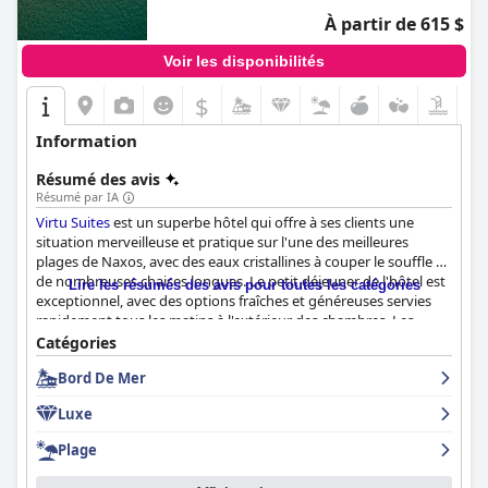
À partir de 615 $
Voir les disponibilités
$
Information
Résumé des avis
Résumé par IA
Virtu Suites
est un superbe hôtel qui offre à ses clients une
situation merveilleuse et pratique sur l'une des meilleures
plages de Naxos, avec des eaux cristallines à couper le souffle et
de nombreuses chaises longues. Le petit déjeuner de l'hôtel est
Lire les résumés des avis pour toutes les catégories
exceptionnel, avec des options fraîches et généreuses servies
rapidement tous les matins à l'extérieur des chambres. Les
chambres sont spacieuses, décorées avec goût, d'une propreté
Catégories
irréprochable et bien équipées, avec accès à une superbe piscine
Bord De Mer
et à un jacuzzi dans certains cas. Le luxe discret, la décoration de
bon goût et la conception fonctionnelle de l'hôtel le distinguent
Luxe
des autres établissements de la région.
Virtu Suites
se distingue
également par son personnel attentif, amical et serviable, qui
Plage
s'efforce de rendre le séjour de ses clients agréable et
mémorable. Le point fort de l'hôtel est son étonnante et