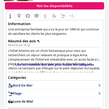
Voir les disponibilités
$
+5
Information
Une entreprise familiale qui a vu le jour en 1990 et qui continue
de satisfaire les clients les plus exigeants.
Résumé des avis
Résumé par IA
L'hôtel Artemis est un choix fantastique pour ceux qui
recherchent un séjour relaxant et pratique à Agia Anna.
L'emplacement de l'hôtel est imbattable avec un accès facile à la
plage et à une variété de restaurants et d'installations. Les
Lire les résumés des avis pour toutes les catégories
clients ne tarissent pas d'éloges sur le petit-déjeuner incroyable,
qui est fait maison et différent chaque jour avec une grande
variété de plats sucrés et salés préparés avec des ingrédients
Catégories
frais et locaux. Les chambres sont propres et confortables,
Bord De Mer
beaucoup étant spacieuses et rénovées. Le personnel est
exceptionnel, les clients louant leur attitude amicale et serviable.
Plage
L'hôtel est à quelques pas d'une belle plage, ce qui en fait
l'endroit idéal pour des journées de farniente à la plage. Dans
Lune de Miel
l'ensemble, l'hôtel Artemis est un excellent choix pour ceux qui
recherchent des vacances paisibles et agréables.