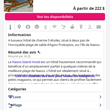
À partir de 222 $
Voir les disponibilités
$
Information
Α luxueux hôtel de charme 5 étoiles, situé à deux pas de
l'incroyable plage de sable d'Agios Prokopios, sur l'île de Naxos.
Résumé des avis
Résumé par IA
Le
Naxos Island Hotel
est un hôtel hautement recommandé qui
bénéficie d'un emplacement parfait à quelques mètres de la
meilleure plage de Naxos. L'hôtel est idéalement situé à
proximité des boutiques, des arrêts de bus, des épiceries et des
Lire les résumés des avis pour toutes les catégories
petits magasins, ce qui permet aux clients de profiter facilement
des nombreuses attractions et activités que la région a à offrir.
Le petit déjeuner est l'un des points forts de l'hôtel et les clients
Catégories
ne tarissent pas d'éloges sur sa qualité et son excellence, en
Luxe
particulier sur les omelettes. Les chambres sont confortables et
spacieuses et le nettoyage quotidien garantit un séjour
Plage
agréable. Le personnel est exceptionnel et les clients louent son