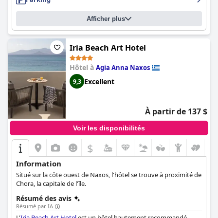
plantes magnifiques et la plage n'est qu'à une courte distance
de marche. Les lits sont confortables et parfaits pour une bonne
nuit de repos après une longue journée d'exploration de la
Afficher plus
Grèce. Dans l'ensemble,
Valena Mare Suites & Apartments
est un
lieu de séjour idéal pour les personnes à la recherche d'un
hébergement propre, calme et confortable, avec un beau design
Iria Beach Art Hotel
typique des hôtels grecs.
Hôtel à
Agia Anna Naxos
Excellent
9,3
À partir de 137 $
Voir les disponibilités
$
Information
Situé sur la côte ouest de Naxos, l'hôtel se trouve à proximité de
Chora, la capitale de l'île.
Résumé des avis
Résumé par IA
L'
Iria Beach Art Hotel
est un hôtel hautement recommandé