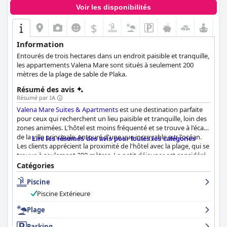
Voir les disponibilités
$
Information
Entourés de trois hectares dans un endroit paisible et tranquille,
les appartements Valena Mare sont situés à seulement 200
mètres de la plage de sable de Plaka.
Résumé des avis
Résumé par IA
Valena Mare Suites & Apartments
est une destination parfaite
pour ceux qui recherchent un lieu paisible et tranquille, loin des
zones animées. L'hôtel est moins fréquenté et se trouve à l'écart
de la ville principale, entouré d'une vue incroyable sur l'océan.
Lire les résumés des avis pour toutes les catégories
Les clients apprécient la proximité de l'hôtel avec la plage, qui se
trouve à seulement 200 mètres. Le petit déjeuner est considéré
comme un point fort, les clients appréciant la variété proposée
Catégories
et la possibilité d'avoir un petit déjeuner fait sur commande. Les
Piscine
chambres sont spacieuses, modernes et joliment meublées,
avec une grande attention aux détails et une propreté
Piscine Extérieure
irréprochable. Le personnel est sympathique et accommodant,
et fait en sorte que les clients se sentent à l'aise et bienvenus. La
Plage
piscine est superbe et fantastique, entourée d'arbres et de
Parking