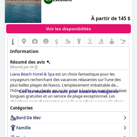
À partir de 145 $
Voir les disponibilités
$
Information
Résumé des avis
Résumé par IA
Liana Beach Hotel & Spa
est un choix fantastique pour les
voyageurs recherchant des vacances relaxantes sur l'une des
plus belles plages de Naxos. L'emplacement imbattable de
l'hôtel offre aux clients un accès privé à la plage avec des chaises
Lire les résumés des avis pour toutes les catégories
longues gratuites et un service de plage exceptionnel. Les
chambres sont charmantes avec de superbes vues sur la plage
et les environs et le buffet du petit-déjeuner est un point fort
Catégories
pour de nombreux clients avec une grande variété d'options
Bord De Mer
fraîches et délicieuses. Le personnel est amical, serviable et offre
un service client exceptionnel et les installations de spa et de
Famille
gym sont bien équipées et bien entretenues. Bien qu'il y ait eu
quelques plaintes mineures concernant la propreté et la