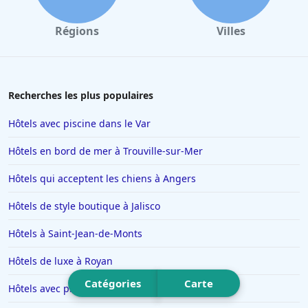
Hôtels à Cluny
Régions
Villes
Hôtels à Ambérieu-en-Bugey
Hôtels à Béziers
Hôtels à Limoges
Recherches les plus populaires
Hôtels au Havre
Hôtels avec piscine dans le Var
Hôtels à Saint-Valery-sur-Somme
Hôtels en bord de mer à Trouville-sur-Mer
Hôtels à Valenciennes
Hôtels qui acceptent les chiens à Angers
Hôtels à Antibes
Hôtels de style boutique à Jalisco
Hôtels à Lille
Hôtels à Rome
Hôtels à Saint-Jean-de-Monts
Hôtels à Villeneuve-Loubet
Hôtels de luxe à Royan
Hôtels à La Barrière
Catégories
Carte
Hôtels avec piscine à Sélestat
Hôtels dans Vars