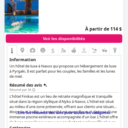
À partir de 114 $
Voir les disponibilités
$
Information
Un hôtel de luxe à Naxos qui propose un hébergement de luxe
à Pyrgaki. Il est parfait pour les couples, les familles et les lunes
de miel.
Résumé des avis
Résumé par IA
L'hôtel Finikas est un lieu de retraite magnifique et tranquille
situé dans la région idyllique d'Alyko à Naxos. L'hôtel est situé
au milieu d'une zone préservée, offrant aux clients une situation
éloignée et isolée. La propriété est magnifique et dispose d'une
Lire les résumés des avis pour toutes les catégories
immense piscine extérieure accompagnée d'un bar. L'hôtel offre
de bons conseils pour ceux qui souhaitent explorer l'île plus en
profondeur et peut aider à trouver des voitures de location ou
Catégories