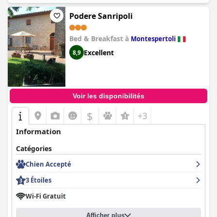
Podere Sanripoli
Bed & Breakfast à
Montespertoli
Excellent
8,9
Voir les disponibilités
$
+3
Information
Catégories
Chien Accepté
3 Étoiles
Wi-Fi Gratuit
Afficher plus