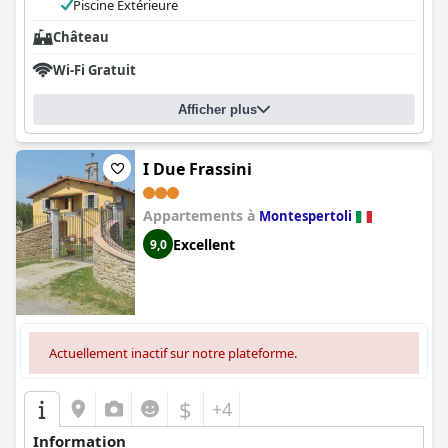
Piscine Extérieure
Château
Wi-Fi Gratuit
Afficher plus
I Due Frassini
Appartements à
Montespertoli
Excellent
9,0
Actuellement inactif sur notre plateforme.
$
+4
Information