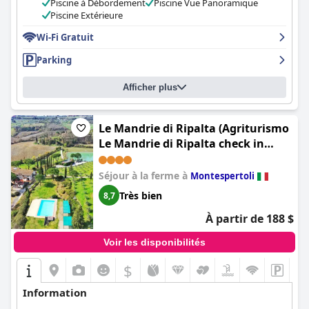
Piscine à Débordement
Piscine Vue Panoramique
Piscine Extérieure
Wi-Fi Gratuit
Parking
Afficher plus
Le Mandrie di Ripalta (Agriturismo
Le Mandrie di Ripalta check in
15,00 - 19,00)
Séjour à la ferme à
Montespertoli
Très bien
8,7
À partir de 188 $
Voir les disponibilités
$
Information