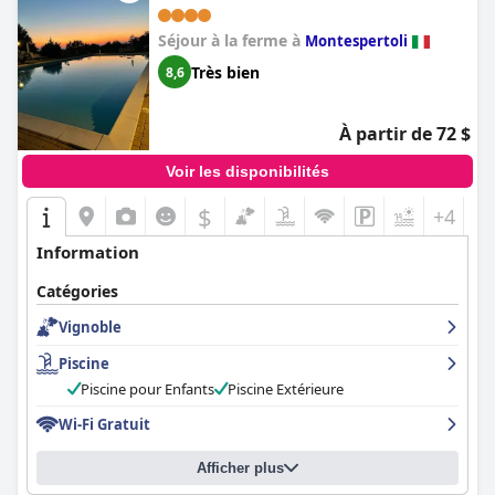
pour les personnes à mobilité réduite, le charme et la tranquillité
générale de la propriété en font une destination de rêve. La
Séjour à la ferme à
combinaison de style rustique, de touches de luxe et d'un cadre
Montespertoli
romantique fait du
Le Mandrie di Ripalta (Agriturismo Le
Très bien
8,6
Mandrie di Ripalta check in 15,00 - 19,00)
un choix exemplaire
pour tous ceux qui recherchent un séjour ressourçant et
mémorable au cœur de la Toscane.
À partir de 72 $
Voir les disponibilités
$
+4
Information
Catégories
Vignoble
Piscine
Piscine pour Enfants
Piscine Extérieure
Wi-Fi Gratuit
Afficher plus