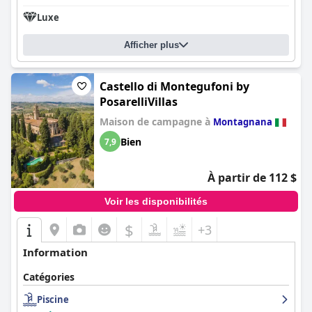
Luxe
Afficher plus
Castello di Montegufoni by
PosarelliVillas
Maison de campagne à
Montagnana
Bien
7,9
À partir de 112 $
Voir les disponibilités
$
+3
Information
Catégories
Piscine