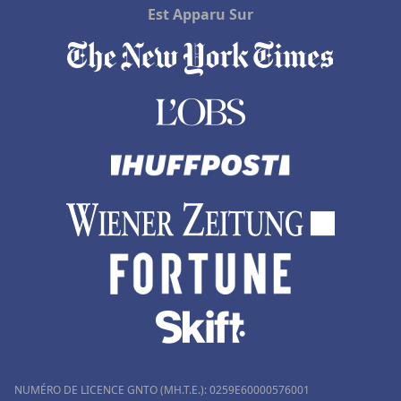
Hôtels à Hasparren
Est Apparu Sur
Hôtels au Beausset
Hôtels à La Chapelle-en-Vercors
Hôtels à Saint-Médard-en-Jalles
Hôtels à Amiens
Hôtels à Paray-le-Monial
NUMÉRO DE LICENCE GNTO (MH.T.E.): 0259Ε60000576001