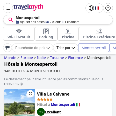
Montespertoli
Ajouter des dates
2 clients
1 chambre
Wi-Fi Gratuit
Parking
Piscine
Piscine Extérieure
Montespertoli
M
Fourchette de prix
Trier par
Monde
>
Europe
>
Italie
>
Toscane
>
Florence
>
Montespertoli
Hôtels à Montespertoli
146 HOTELS A MONTESPERTOLI
Le classement peut être influencé par les commissions que nous
recevons.
Villa Le Calvane
Hôtel à
Montespertoli
Excellent
9,5