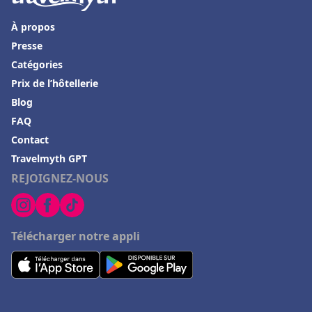
Hôtels à Hurghada
À propos
Hôtels à Labège
Presse
Hôtels à Meximieux
Catégories
Prix de l’hôtellerie
Hôtels à Nantua
Blog
Hôtels à Evian-les-Bains
FAQ
Hôtels à Villard-de-Lans
Contact
Hôtels à Lanzarote
Travelmyth GPT
REJOIGNEZ-NOUS
Hôtels à Langeac
Hôtels à Draveil
Hôtels à Aix-en-Provence
Télécharger notre appli
Hôtels à Séoul
Hôtels à Decize
Hôtels à Font-Romeu