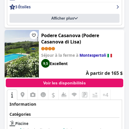
3 Étoiles
Afficher plus
Podere Casanova (Podere
Casanova di Lisa)
Séjour à la ferme à
Montespertoli
Excellent
9,5
À partir de 165 $
Voir les disponibilités
$
+4
Information
Catégories
Piscine