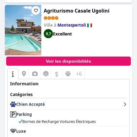
Agriturismo Casale Ugolini
Villa à
Montespertoli
Excellent
9,7
Voir les disponibilités
$
+6
Information
Catégories
Chien Accepté
Parking
Bornes de Recharge Voitures Électriques
Luxe