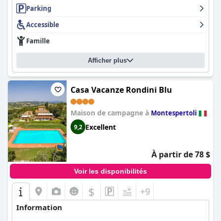
Parking
Accessible
Famille
Afficher plus
Casa Vacanze Rondini Blu
Maison de campagne à
Montespertoli
Excellent
9,2
À partir de 78 $
Voir les disponibilités
$
+9
Information