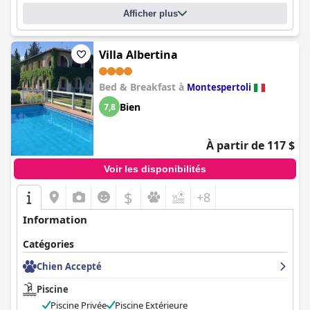
Afficher plus
Villa Albertina
Bed & Breakfast à
Montespertoli
Bien
7,8
À partir de 117 $
Voir les disponibilités
$
+8
Information
Catégories
Chien Accepté
Piscine
Piscine Privée
Piscine Extérieure