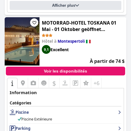
Afficher plus
MOTORRAD-HOTEL TOSKANA 01
Mai - 01 Oktober geöffnet
(Motorrad-Hotel Toskana - bei
Hôtel à
Montespertoli
Giorgio den besten Preis)
Excellent
9,1
À partir de 74 $
Voir les disponibilités
$
+6
Information
Catégories
Piscine
Piscine Extérieure
Parking