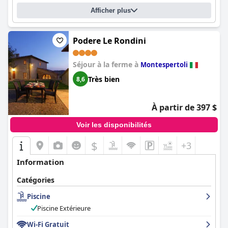
Afficher plus
Podere Le Rondini
Séjour à la ferme à
Montespertoli
Très bien
8,6
À partir de 397 $
Voir les disponibilités
$
+3
Information
Catégories
Piscine
Piscine Extérieure
Wi-Fi Gratuit