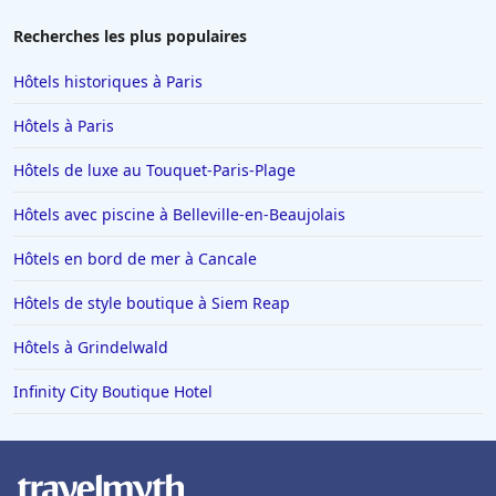
Hôtels à La Tranche-sur-Mer
Recherches les plus populaires
Hôtels à La Chapelle-sur-Erdre
Hôtels historiques à Paris
Hôtels au Crotoy
Hôtels à Paris
Hôtels en Corse
Hôtels de luxe au Touquet-Paris-Plage
Hôtels à Conques
Hôtels avec piscine à Belleville-en-Beaujolais
Hôtels à Trebeurden
Hôtels en Vendée
Hôtels en bord de mer à Cancale
Hôtels à Sarran
Hôtels de style boutique à Siem Reap
Hôtels à Caen
Hôtels à Grindelwald
Hôtels à Arles
Infinity City Boutique Hotel
Hôtels à Napoli
Hôtels dans l'Oise
Hôtels à Yport