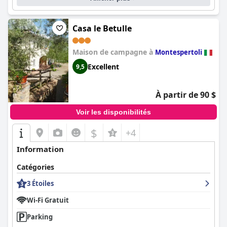
Casa le Betulle
Maison de campagne à
Montespertoli
Excellent
9,5
À partir de 90 $
Voir les disponibilités
$
+4
Information
Catégories
3 Étoiles
Wi-Fi Gratuit
Parking