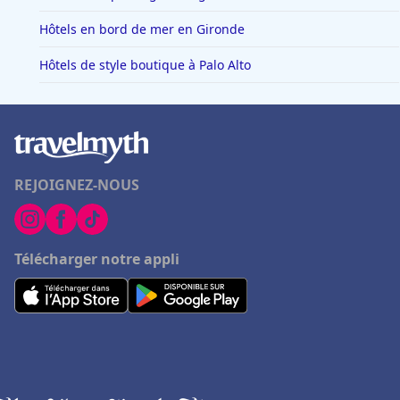
Hôtels en bord de mer en Gironde
Hôtels de style boutique à Palo Alto
REJOIGNEZ-NOUS
Télécharger notre appli