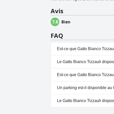
Avis
7.8
Bien
FAQ
Est-ce que Gatto Bianco Tizzaul
Oui, Gatto Bianco Tizzauli dis
Le Gatto Bianco Tizzauli dispose
Extérieure.
Non, il n'y a pas de spa à Gatt
Est-ce que Gatto Bianco Tizzaul
Non, Gatto Bianco Tizzauli n'a
Un parking est-il disponible au 
Oui, un parking est disponible
Le Gatto Bianco Tizzauli dispose
Non, Gatto Bianco Tizzauli n'a 