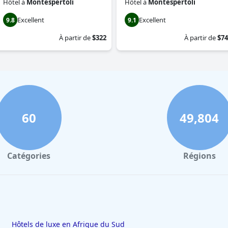
Hôtel
à
Montespertoli
Hôtel
à
Montespertoli
Excellent
Excellent
9.8
9.1
À partir de
$322
À partir de
$74
60
49,804
Catégories
Régions
Hôtels de luxe en Afrique du Sud