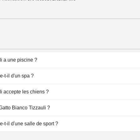
i a une piscine ?
pose de piscine(s) appartenant à une ou plusieurs des catégo
-t-il d'un spa ?
o Bianco Tizzauli.
i accepte les chiens ?
ccepte pas les chiens.
Gatto Bianco Tizzauli ?
 à Gatto Bianco Tizzauli.
-t-il d'une salle de sport ?
pas de salle de sport.