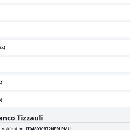
ts)
s)
s)
anco Tizzauli
 notification
:
IT048030B72NERLPMU