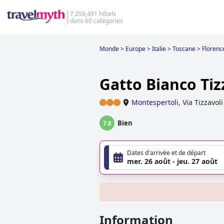
7,258,491 hôtels
dans 60 catégories
Monde
>
Europe
>
Italie
>
Toscane
>
Florenc
Gatto Bianco Tiz
Montespertoli
,
Via Tizzavoli
Bien
7.8
Dates d'arrivée et de départ
mer. 26 août - jeu. 27 août
Information