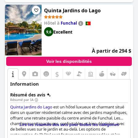
apprécient les massages et les soins de réflexologie. L'hôtel est
parfait pour les familles à la recherche d'une expérience
Quinta Jardins do Lago
confortable et accueillante, avec de nombreux divertissements
pour les enfants. Dans l'ensemble,
Saccharum - Resort and Spa -
Hôtel à
Funchal
Savoy Signature (Saccharum - Resort & Spa - Savoy Signature)
Excellent
9,6
est un joyau spécial qui offre une expérience hôtelière parfaite
avec une grande attention portée à chaque détail.
À partir de 294 $
Voir les disponibilités
$
Information
Résumé des avis
Résumé par IA
Quinta Jardins do Lago
est un hôtel luxueux et charmant situé
dans un quartier résidentiel calme avec des jardins magnifiques,
offrant une retraite paisible du centre animé de Funchal. Les
chambres sont spacieuses, confortables et bien décorées, avec
Lire les résumés des avis pour toutes les catégories
de belles vues sur le jardin et au-delà. Les options de
restauration de l'hôtel sont fortement recommandées et les