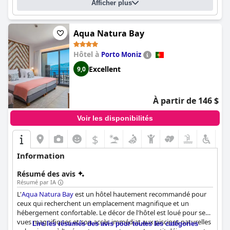
Afficher plus
Aqua Natura Bay
Hôtel à
Porto Moniz
Excellent
9,0
À partir de 146 $
Voir les disponibilités
$
Information
Résumé des avis
Résumé par IA
L'
Aqua Natura Bay
est un hôtel hautement recommandé pour
ceux qui recherchent un emplacement magnifique et un
hébergement confortable. Le décor de l'hôtel est loué pour ses
vues magnifiques et son accès immédiat aux piscines naturelles
Lire les résumés des avis pour toutes les catégories