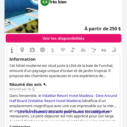
Très bien
8,4
À partir de 250 $
Voir les disponibilités
$
Information
Cet hôtel moderne est situé juste à côté de la baie de Funchal,
entouré d'un paysage unique d'océan et de jardin tropical. Il
propose des chambres spacieuses et une expérience de
vacances sur mesure avec une grande variété d'activités et
Résumé des avis
d'installations de loisirs.
Résumé par IA
Dans l'ensemble, le
VidaMar Resort Hotel Madeira - Dine Around
Half Board (VidaMar Resort Hotel Madeira)
bénéficie d'un
emplacement magnifique avec une vue imprenable sur la mer
et un accès facile aux transports publics, aux magasins et aux
Lire les résumés des avis pour toutes les catégories
restaurants. Le petit-déjeuner est très apprécié pour son large
éventail d'options et sa vue sur la mer, tandis que les options du
dîner reçoivent des critiques mitigées. Les chambres sont
Catégories