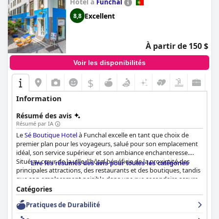
Hôtel à
Funchal
Excellent
8,8
À partir de 150 $
Voir les disponibilités
$
Information
Résumé des avis
Résumé par IA
Le
Sé Boutique Hotel
à Funchal excelle en tant que choix de
premier plan pour les voyageurs, salué pour son emplacement
idéal, son service supérieur et son ambiance enchanteresse.
Situé au cœur de la ville, l'hôtel bénéficie de la proximité des
Lire les résumés des avis pour toutes les catégories
principales attractions, des restaurants et des boutiques, tandis
que son emplacement paisible dans une rue secondaire assure
une retraite tranquille. Le point culminant est la terrasse
Catégories
panoramique sur le toit qui offre un espace serein avec des vues
Pratiques de Durabilité
magnifiques, améliorant l'expérience globale des clients.