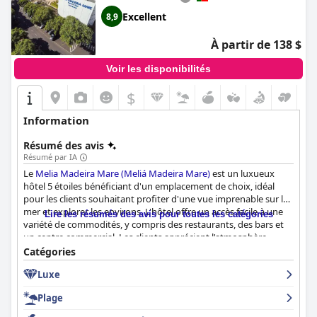
Excellent
8,9
À partir de 138 $
Voir les disponibilités
$
Information
Résumé des avis
Résumé par IA
Le
Melia Madeira Mare (Meliá Madeira Mare)
est un luxueux
hôtel 5 étoiles bénéficiant d'un emplacement de choix, idéal
pour les clients souhaitant profiter d'une vue imprenable sur la
mer et explorer les environs. L'hôtel offre un accès facile à une
Lire les résumés des avis pour toutes les catégories
variété de commodités, y compris des restaurants, des bars et
un centre commercial. Les clients apprécient l'atmosphère
paisible de l'hôtel tout en étant proche du centre-ville et des
Catégories
bonnes liaisons de transport vers la vieille ville. L'hôtel propose
Luxe
des chambres spacieuses et confortables avec de belles vues sur
la mer, des équipements modernes et des salles de bains
Plage
luxueuses. L'hôtel peut se vanter d'avoir d'excellentes normes
de propreté et le personnel est amical, attentif et professionnel,