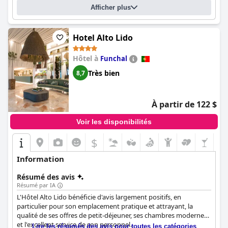
environs pittoresques améliore l'expérience balnéaire.
Dans l'ensemble,
Calheta Beach - All-inclusive - Savoy Signature
Afficher plus
est un excellent choix pour ceux qui recherchent un hôtel de
En résumé, l'
bonne qualité à Madère.
Hotel Porto Mare - PortoBay
impressionne par son
emplacement serein, sa propreté exceptionnelle, ses options de
restauration variées, ses chambres spacieuses, son personnel
Hotel Alto Lido
amical et ses installations bien entretenues, notamment un
excellent spa, une salle de sport et des espaces piscine. La
Hôtel à
Funchal
combinaison de détente, de commodité et de service de haute
Très bien
8,7
qualité en fait un choix fortement recommandé pour les
voyageurs visitant Funchal.
À partir de 122 $
Voir les disponibilités
$
Information
Résumé des avis
Résumé par IA
L'Hôtel Alto Lido bénéficie d'avis largement positifs, en
particulier pour son emplacement pratique et attrayant, la
qualité de ses offres de petit-déjeuner, ses chambres modernes
et l'excellent service de son personnel.
Lire les résumés des avis pour toutes les catégories