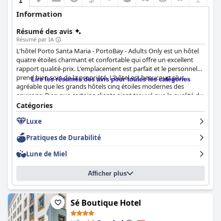
Information
Résumé des avis
Résumé par IA
L'hôtel Porto Santa Maria - PortoBay - Adults Only est un hôtel
quatre étoiles charmant et confortable qui offre un excellent
rapport qualité-prix. L'emplacement est parfait et le personnel
prend bien soin de la propriété. L'hôtel est beaucoup plus
Lire les résumés des avis pour toutes les catégories
agréable que les grands hôtels cinq étoiles modernes des
environs. Bien que certains clients aient trouvé que la qualité du
petit-déjeuner n'était pas digne d'un hôtel quatre étoiles, la
Catégories
majorité d'entre eux ont passé un très bon séjour. L'hôtel
Luxe
s'adresse principalement à un groupe d'âge plus élevé. Dans
l'ensemble, c'est un excellent hôtel pour ceux qui recherchent
Pratiques de Durabilité
un séjour de qualité dans une propriété charmante.
Lune de Miel
Afficher plus
Sé Boutique Hotel