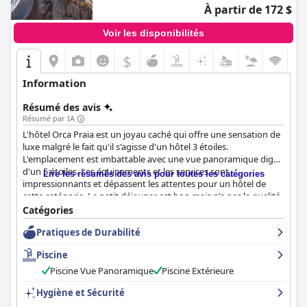
À partir de 172 $
Voir les disponibilités
$
Information
Résumé des avis
Résumé par IA
L'hôtel Orca Praia est un joyau caché qui offre une sensation de
luxe malgré le fait qu'il s'agisse d'un hôtel 3 étoiles.
L'emplacement est imbattable avec une vue panoramique digne
d'un 5 étoiles. Les équipements et les services sont
Lire les résumés des avis pour toutes les catégories
impressionnants et dépassent les attentes pour un hôtel de
cette catégorie. Le petit déjeuner est bon mais n'a pas la qualité
d'un 5 étoiles. Certains clients ont trouvé l'hôtel sale et démodé,
Catégories
mais dans l'ensemble, il est considéré comme une option
Pratiques de Durabilité
passable pour un séjour confortable. Préparez-vous à payer un
supplément pour un ventilateur.
Piscine
Piscine Vue Panoramique
Piscine Extérieure
Hygiène et Sécurité