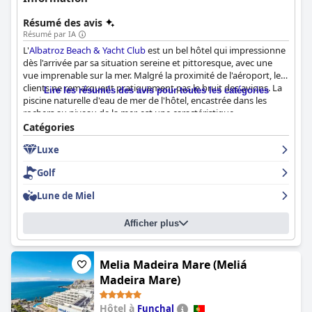
Résumé des avis
Résumé par IA
L'
Albatroz Beach & Yacht Club
est un bel hôtel qui impressionne
dès l'arrivée par sa situation sereine et pittoresque, avec une
vue imprenable sur la mer. Malgré la proximité de l'aéroport, les
clients ne remarquent pratiquement pas le bruit des avions. La
Lire les résumés des avis pour toutes les catégories
piscine naturelle d'eau de mer de l'hôtel, encastrée dans les
rochers au niveau de la mer, est une caractéristique
remarquable qui reçoit les éloges des clients. La qualité de la
Catégories
nourriture et du service de l'hôtel est exceptionnelle. Les clients
Luxe
ne tarissent pas d'éloges sur le petit déjeuner et le dîner, ainsi
que sur le personnel attentif et accommodant, capable de
Golf
répondre à toutes les demandes, même les plus complexes. Les
clients apprécient les équipements luxueux de l'hôtel,
Lune de Miel
notamment les chambres spacieuses et propres avec une vue
imprenable sur la mer depuis le balcon, et remercient le
Afficher plus
personnel pour son hospitalité et sa gentillesse. Dans
l'ensemble, l'
Albatroz Beach & Yacht Club
est une destination
idéale pour tous ceux qui recherchent une escapade tranquille
et luxueuse avec des équipements et des services
Melia Madeira Mare (Meliá
exceptionnels.
Madeira Mare)
Hôtel à
Funchal