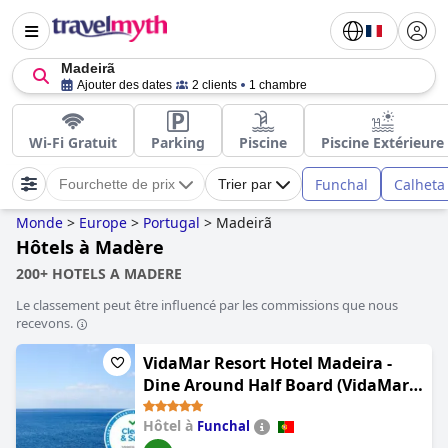
Madeirã
Ajouter des dates
2 clients
1 chambre
Wi-Fi Gratuit
Parking
Piscine
Piscine Extérieure
Funchal
Calheta
Fourchette de prix
Trier par
Monde
>
Europe
>
Portugal
>
Madeirã
Hôtels à Madère
200+ HOTELS A MADERE
Le classement peut être influencé par les commissions que nous
recevons.
VidaMar Resort Hotel Madeira -
Dine Around Half Board (VidaMar
Resort Hotel Madeira)
Hôtel à
Funchal