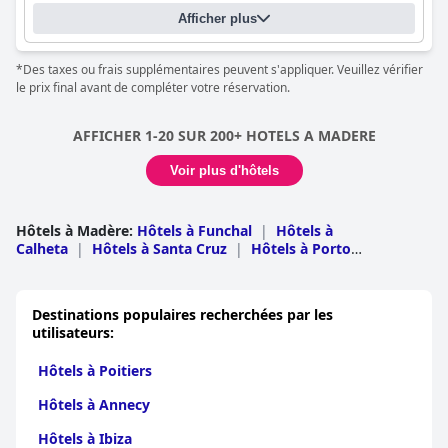
Afficher plus
*Des taxes ou frais supplémentaires peuvent s'appliquer. Veuillez vérifier
le prix final avant de compléter votre réservation.
AFFICHER 1-20 SUR 200+ HOTELS A MADERE
Voir plus d'hôtels
Hôtels à Madère
:
Hôtels à Funchal
|
Hôtels à
Calheta
|
Hôtels à Santa Cruz
|
Hôtels à Porto
Moniz
|
Hôtels à Ponta do Sol
|
Hôtels à
Machico
|
Hôtels à Ribeira Brava
|
Hôtels à Sao
Vicente
|
Hôtels à Camara de Lobos
|
Hôtels à Santana
Destinations populaires recherchées par les
utilisateurs:
Hôtels à Poitiers
Hôtels à Annecy
Hôtels à Ibiza