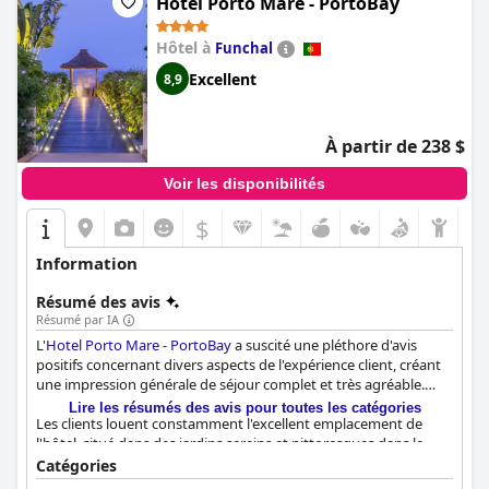
spa sont excellentes et proposent des soins et des massages
Hotel Porto Mare - PortoBay
exceptionnels. Les piscines sont un point fort de l'hôtel et
permettent de se rafraîchir après avoir exploré la magnifique
Hôtel à
Funchal
région environnante. Dans l'ensemble, le
Quinta da Casa Branca
Excellent
8,9
- Small Luxury Hotels of the World
est une oasis luxueuse et
romantique qui offre à ses clients des services et des
équipements haut de gamme qu'ils sont en droit d'attendre
d'un hôtel cinq étoiles.
À partir de 238 $
Voir les disponibilités
$
Information
Résumé des avis
Résumé par IA
L'
Hotel Porto Mare - PortoBay
a suscité une pléthore d'avis
positifs concernant divers aspects de l'expérience client, créant
une impression générale de séjour complet et très agréable.
Lire les résumés des avis pour toutes les catégories
Les clients louent constamment l'excellent emplacement de
l'hôtel, situé dans des jardins sereins et pittoresques dans le
quartier attrayant de Lido. Bien qu'un peu éloigné du centre-
Catégories
ville de Funchal, l'hôtel offre une atmosphère tranquille et un