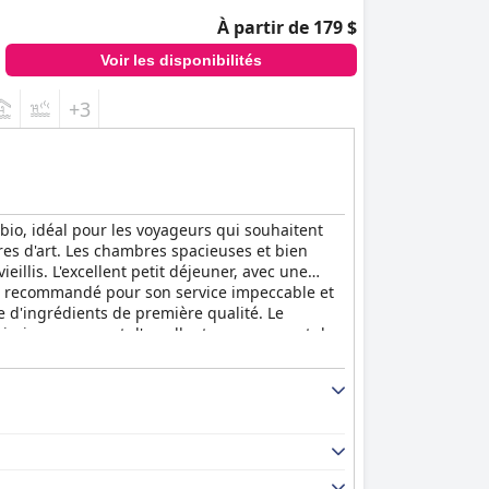
À partir de 179 $
Voir les disponibilités
+3
bio, idéal pour les voyageurs qui souhaitent
vres d'art. Les chambres spacieuses et bien
llis. L'excellent petit déjeuner, avec une
très recommandé pour son service impeccable et
se d'ingrédients de première qualité. Le
 piscine proposent d'excellents massages et de
u désuète et suggèrent des améliorations au
fre un séjour relaxant, confortable et agréable.