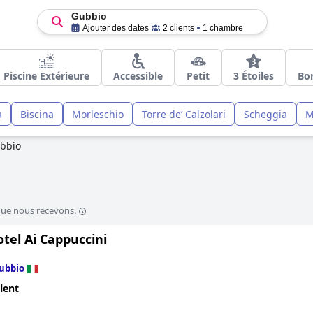
Gubbio
Ajouter des dates
2 clients
1 chambre
Piscine Extérieure
Accessible
Petit
3 Étoiles
Bor
a
Biscina
Morleschio
Torre deʼ Calzolari
Scheggia
M
bbio
que nous recevons.
tel Ai Cappuccini
ubbio
lent