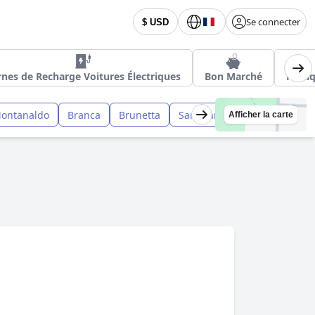
Se connecter
$ USD
nes de Recharge Voitures Électriques
Bon Marché
Prati
ontanaldo
Branca
Brunetta
San Martino in Colle
Afficher la carte