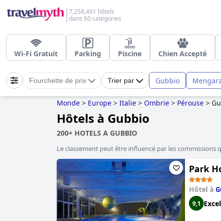
7,258,491 hôtels
dans 60 catégories
Wi-Fi Gratuit
Parking
Piscine
Chien Accepté
Gubbio
Mengar
Fourchette de prix
Trier par
Monde
>
Europe
>
Italie
>
Ombrie
>
Pérouse
>
Gu
Hôtels à Gubbio
200+ HOTELS A GUBBIO
Le classement peut être influencé par les commissions 
Park Ho
Hôtel à
G
Excel
9,1