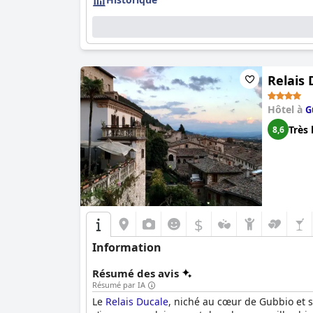
Relais 
Hôtel à
G
Très 
8,6
$
Information
Résumé des avis
Résumé par IA
Le
Relais Ducale
, niché au cœur de Gubbio et 