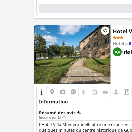
Hotel V
Hôtel à
G
Très 
8,4
$
Information
Résumé des avis
Résumé par IA
L'Hôtel Villa Montegranelli offre une expérien
quelques minutes du centre historique de Gubb