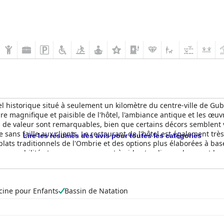
l historique situé à seulement un kilomètre du centre-ville de Gub
dre magnifique et paisible de l'hôtel, l'ambiance antique et les œu
de valeur sont remarquables, bien que certains décors semblent viei
e sans faille aux clients. Le restaurant de l'hôtel est également 
Lire les résumés des avis pour toutes les catégories
 plats traditionnels de l'Ombrie et des options plus élaborées à ba
 son amabilité et son empressement à aider, tandis que le spa et la
nts aient trouvé l'atmosphère des services d'hydro massage un pe
sserts faits maison, dans l'ensemble, le
Park Hotel Ai Cappuccini
of
cine pour Enfants
Bassin de Natation