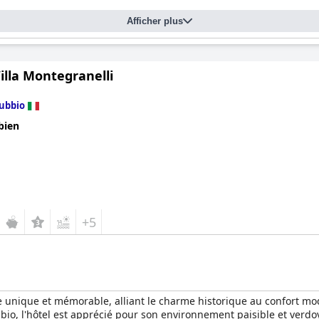
Afficher plus
illa Montegranelli
ubbio
bien
+5
ce unique et mémorable, alliant le charme historique au confort m
io, l'hôtel est apprécié pour son environnement paisible et verdo