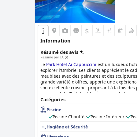
$
Information
Résumé des avis
Résumé par IA
Le
Park Hotel Ai Cappuccini
est un luxueux hôte
explorer l'Ombrie. Les clients apprécient le ca
meublées avec des peintures et des sculptures 
grande variété d'offres, apporte une expérienc
son excellente cuisine, proposant à la fois des
personnel de l'hôtel est loué pour sa chaleur,
nombreux équipements. Bien que certains clie
Catégories
niveau de l'insonorisation et des options de de
Piscine
Piscine Chauffée
Piscine Intérieure
Pis
Hygiène et Sécurité
Historique