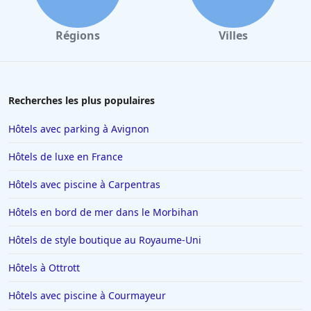
Hôtels à Quiberon
Hôtels à Cluny
Régions
Villes
Hôtels à Ambérieu-en-Bugey
Hôtels à Béziers
Hôtels à Limoges
Recherches les plus populaires
Hôtels au Havre
Hôtels avec parking à Avignon
Hôtels à Saint-Valery-sur-Somme
Hôtels de luxe en France
Hôtels à Valenciennes
Hôtels avec piscine à Carpentras
Hôtels à Antibes
Hôtels en bord de mer dans le Morbihan
Hôtels à Lille
Hôtels à Rome
Hôtels de style boutique au Royaume-Uni
Hôtels à Villeneuve-Loubet
Hôtels à Ottrott
Hôtels à La Barrière
Hôtels avec piscine à Courmayeur
Hôtels dans Vars