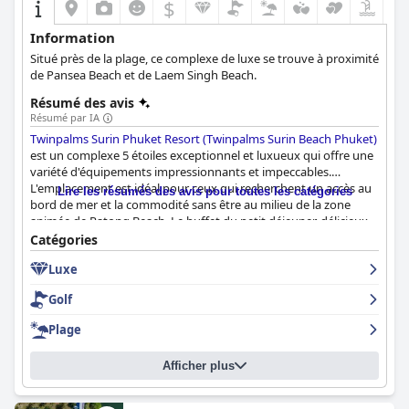
$
Information
Situé près de la plage, ce complexe de luxe se trouve à proximité
de Pansea Beach et de Laem Singh Beach.
Résumé des avis
Résumé par IA
Twinpalms Surin Phuket Resort (Twinpalms Surin Beach Phuket)
est un complexe 5 étoiles exceptionnel et luxueux qui offre une
variété d'équipements impressionnants et impeccables.
L'emplacement est idéal pour ceux qui recherchent un accès au
Lire les résumés des avis pour toutes les catégories
bord de mer et la commodité sans être au milieu de la zone
animée de Patong Beach. Le buffet du petit déjeuner, délicieux
et varié, fait souvent l'objet d'éloges de la part des clients, qui
Catégories
apprécient également le personnel et le service incroyables, y
Luxe
compris les majordomes attentifs. La piscine se distingue par
son étonnante rivière lente et son incroyable design à
Golf
débordement. De nombreuses chambres et suites offrent un
accès direct à la piscine ou des piscines privées pour une
Plage
expérience encore plus luxueuse. Malgré quelques petits
problèmes de propreté et de qualité du petit-déjeuner, le
Afficher plus
Twinpalms Surin Phuket Resort (Twinpalms Surin Beach Phuket)
offre une expérience globale exceptionnelle avec un luxe de
premier ordre, des installations étonnantes et un service