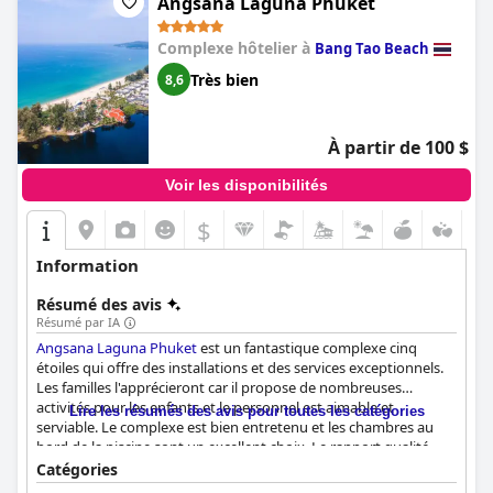
emplacement de choix et d'excellents équipements.
Angsana Laguna Phuket
Complexe hôtelier à
Bang Tao Beach
Très bien
8,6
À partir de 100 $
Voir les disponibilités
$
Information
Résumé des avis
Résumé par IA
Angsana Laguna Phuket
est un fantastique complexe cinq
étoiles qui offre des installations et des services exceptionnels.
Les familles l'apprécieront car il propose de nombreuses
activités pour les enfants et le personnel est aimable et
Lire les résumés des avis pour toutes les catégories
serviable. Le complexe est bien entretenu et les chambres au
bord de la piscine sont un excellent choix. Le rapport qualité-
prix est excellent, surtout pour les familles. Bien que certains
Catégories
commentaires critiquent le petit-déjeuner, l'ensemble des