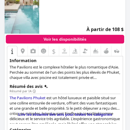
À partir de 108 $
Voir les disponibilités
$
Information
The Pavilions est le complexe hôtelier le plus romantique d'Asie.
Perchée au sommet de l'un des points les plus élevés de Phuket,
chaque villa avec piscine est totalement privée et
délicieusement décadente.
Résumé des avis
Résumé par IA
The Pavilions Phuket
est un hôtel luxueux et paisible situé sur
une colline entourée de verdure, offrant des vues fantastiques
et une grande et belle propriété. Si le petit-déjeuner a reçu des
critiques mitigées, le restaurant Firefly est considéré comme
Lire les résumés des avis pour toutes les catégories
délicieux et le service très agréable. L'expérience gastronomique
peut encore être améliorée, mais l'hôtel offre une atmosphère
luxueuse et de rêve à ses clients. Les chambres sont spacieuses
Catégories