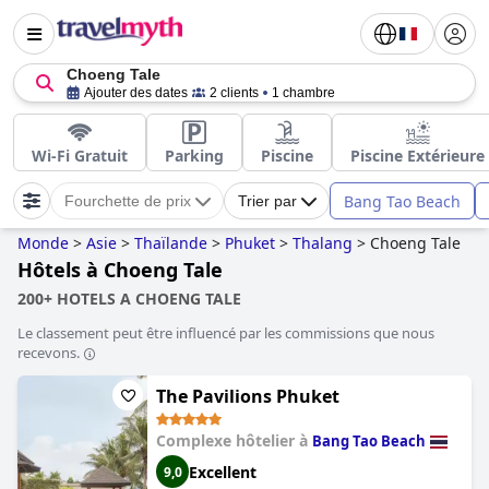
Choeng Tale
Ajouter des dates
2 clients
1 chambre
Wi-Fi Gratuit
Parking
Piscine
Piscine Extérieure
Bang Tao Beach
Fourchette de prix
Trier par
Monde
>
Asie
>
Thaïlande
>
Phuket
>
Thalang
>
Choeng Tale
Hôtels à Choeng Tale
200+ HOTELS A CHOENG TALE
Le classement peut être influencé par les commissions que nous
recevons.
The Pavilions Phuket
Complexe hôtelier à
Bang Tao Beach
Excellent
9,0