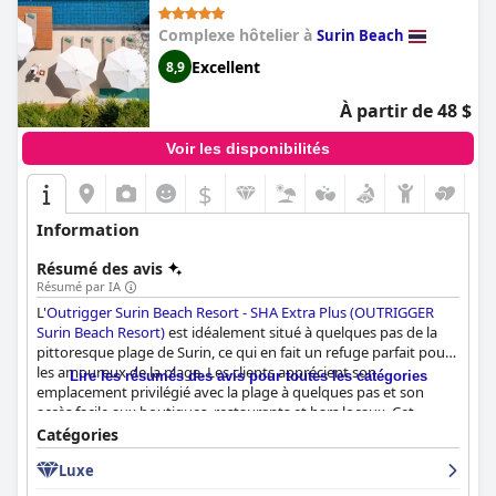
Beach Resort)
Complexe hôtelier à
Surin Beach
Excellent
8,9
À partir de 48 $
Voir les disponibilités
$
Information
Résumé des avis
Résumé par IA
L'
Outrigger Surin Beach Resort - SHA Extra Plus (OUTRIGGER
Surin Beach Resort)
est idéalement situé à quelques pas de la
pittoresque plage de Surin, ce qui en fait un refuge parfait pour
les amoureux de la plage. Les clients apprécient son
Lire les résumés des avis pour toutes les catégories
emplacement privilégié avec la plage à quelques pas et son
accès facile aux boutiques, restaurants et bars locaux. Cet
équilibre entre tranquillité et commodité offre une expérience
Catégories
de vacances complète.
Luxe
Le complexe excelle dans plusieurs domaines, à commencer par