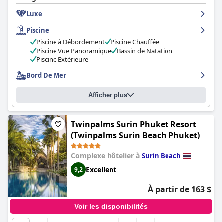
reste l'un des meilleurs hôtels de Thaïlande. Toutefois, certains
Luxe
points méritent d'être améliorés, notamment la vétusté des
parasols et le nombre insuffisant de chaises longues disponibles
Piscine
sur la plage, ainsi que le manque d'orientation du service.
Malgré ces problèmes mineurs, le
Dusit Thani Laguna Phuket
Piscine à Débordement
Piscine Chauffée
est un endroit charmant où séjourner.
Piscine Vue Panoramique
Bassin de Natation
Piscine Extérieure
Bord De Mer
Afficher plus
Twinpalms Surin Phuket Resort
(Twinpalms Surin Beach Phuket)
Complexe hôtelier à
Surin Beach
Excellent
9,2
À partir de 163 $
Voir les disponibilités