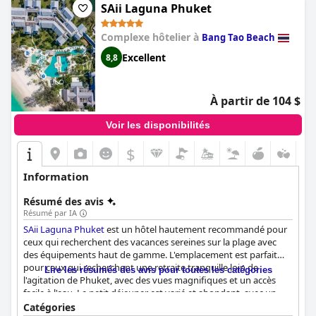
clientèle exceptionnel qui en font un choix idéal pour les
SAii Laguna Phuket
escapades romantiques, les lunes de miel et tous ceux qui
cherchent à se détendre avec style.
Complexe hôtelier à
Bang Tao Beach
Excellent
8,8
À partir de 104 $
Voir les disponibilités
$
Information
Résumé des avis
Résumé par IA
SAii Laguna Phuket
est un hôtel hautement recommandé pour
ceux qui recherchent des vacances sereines sur la plage avec
des équipements haut de gamme. L'emplacement est parfait
pour ceux qui recherchent une retraite tranquille loin de
Lire les résumés des avis pour toutes les catégories
l'agitation de Phuket, avec des vues magnifiques et un accès
facile à l'eau. Le petit déjeuner est varié et abondant, avec un
service excellent et du pain fait maison. L'hôtel propose une
Catégories