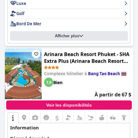
Luxe
commentaires des clients est extrêmement positif, ces derniers
qualifiant le complexe d'exceptionnel et de superbe. L'hôtel est
Golf
fortement recommandé et constitue une excellente option par
rapport aux autres hôtels 5 étoiles de Phuket.
Bord De Mer
Afficher plus
Arinara Beach Resort Phuket - SHA
Extra Plus (Arinara Beach Resort
Phuket Beachfront)
Complexe hôtelier à
Bang Tao Beach
Bien
7,9
À partir de 67 $
Voir les disponibilités
$
Information