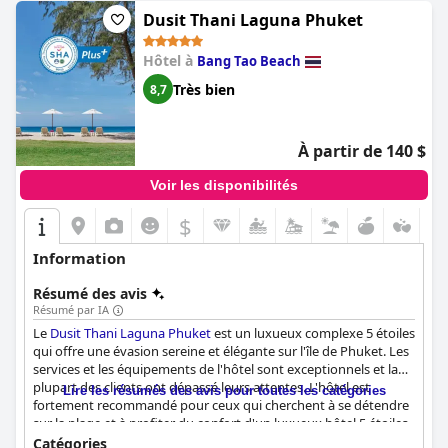
Dusit Thani Laguna Phuket
Hôtel à
Bang Tao Beach
Très bien
8,7
À partir de 140 $
Voir les disponibilités
$
Information
Résumé des avis
Résumé par IA
Le
Dusit Thani Laguna Phuket
est un luxueux complexe 5 étoiles
qui offre une évasion sereine et élégante sur l'île de Phuket. Les
services et les équipements de l'hôtel sont exceptionnels et la
plupart des clients ont dépassé leurs attentes. L'hôtel est
Lire les résumés des avis pour toutes les catégories
fortement recommandé pour ceux qui cherchent à se détendre
sur la plage et à profiter du confort d'un luxueux hôtel 5 étoiles.
Certains clients ont décrit l'hôtel comme un joyau secret et il
Catégories