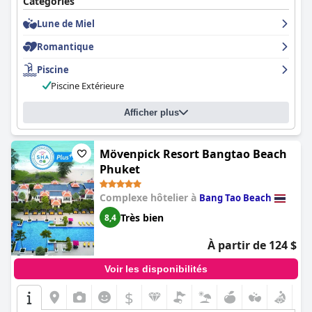
Catégories
Lune de Miel
Romantique
Piscine
Piscine Extérieure
Afficher plus
Mövenpick Resort Bangtao Beach
Phuket
Complexe hôtelier à
Bang Tao Beach
Très bien
8,4
À partir de 124 $
Voir les disponibilités
$