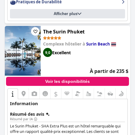
Pratiques de Durabilité
toutes profondeurs pour que tout le monde puisse en profiter.
La proximité de l'hôtel avec la magnifique plage est également
Afficher plus
un atout majeur, les clients appréciant le calme et la situation
légèrement isolée, loin de la foule. Dans l'ensemble,
Sunwing
Bangtao Beach
est un excellent hôtel pour les familles et les
couples, offrant des équipements et des services exceptionnels
The Surin Phuket
à un prix très intéressant.
Complexe hôtelier à
Surin Beach
Excellent
9,0
À partir de 235 $
Voir les disponibilités
$
Information
Résumé des avis
Résumé par IA
Le Surin Phuket - SHA Extra Plus est un hôtel remarquable qui
offre un rapport qualité-prix exceptionnel. Les clients se sont