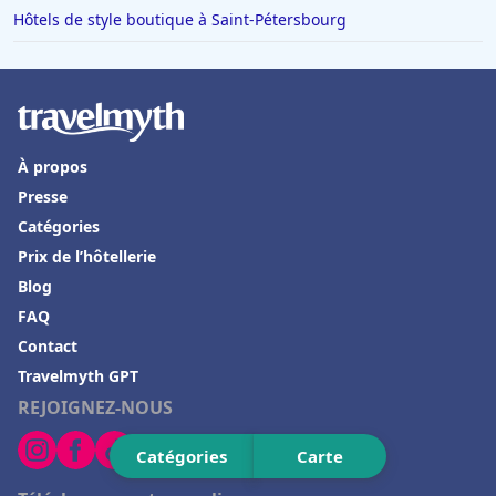
Hôtels de style boutique à Saint-Pétersbourg
Hôtels à Trouville-sur-Mer
Hôtels en France
Hôtels à Val-dʼIsère
Hôtels à Saint-Cyprien-Plage
À propos
Hôtels à Saint-Georges-de-Didonne
Presse
Hôtels à La Flotte
Catégories
Prix de l’hôtellerie
Hôtels à Ottrott
Blog
Hôtels à Bourg-en-Bresse
FAQ
Hôtels en Grèce
Contact
Hôtels à San Francisco
Travelmyth GPT
REJOIGNEZ-NOUS
Hôtels à Tarragone
Hôtels à Saint-Emilion
Catégories
Carte
Hôtels à Brantôme