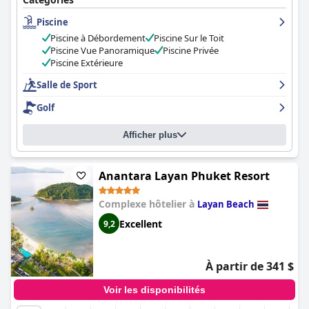
et propres, et offrent de l'intimité aux clients grâce à un certain
Piscine
nombre de villas dotées d'une piscine privée. Le personnel est
loué pour son amabilité et son professionnalisme, se surpassant
Piscine à Débordement
Piscine Sur le Toit
pour s'assurer que les clients passent un séjour confortable et
Piscine Vue Panoramique
Piscine Privée
agréable. Les installations du spa sont excellentes et la piscine
Piscine Extérieure
est très appréciée des clients. L'hôtel est idéal pour les familles et
les couples à la recherche d'une escapade romantique. Dans
Salle de Sport
l'ensemble,
The Pavilions Phuket
est un hôtel fantastique pour
Golf
un voyage luxueux et relaxant.
Afficher plus
Anantara Layan Phuket Resort
Complexe hôtelier à
Layan Beach
Excellent
9,2
À partir de 341 $
Voir les disponibilités