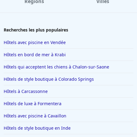
Régions
Villes
Hôtels à Ambérieu-en-Bugey
Hôtels à Béziers
Hôtels à Limoges
Recherches les plus populaires
Hôtels au Havre
Hôtels avec piscine en Vendée
Hôtels à Saint-Valery-sur-Somme
Hôtels en bord de mer à Krabi
Hôtels à Valenciennes
Hôtels qui acceptent les chiens à Chalon-sur-Saone
Hôtels à Antibes
Hôtels de style boutique à Colorado Springs
Hôtels à Lille
Hôtels à Rome
Hôtels à Carcassonne
Hôtels à Villeneuve-Loubet
Hôtels de luxe à Formentera
Hôtels à La Barrière
Hôtels avec piscine à Cavaillon
Hôtels dans Vars
Hôtels de style boutique en Inde
Hôtels à Trouville-sur-Mer