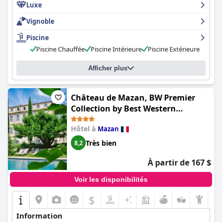
Luxe
Vignoble
Piscine
Piscine Chauffée
Piscine Intérieure
Piscine Extérieure
Afficher plus
Château de Mazan, BW Premier
Collection by Best Western
(Château de Mazan - Handwritten
Hôtel à
Mazan
Collection)
Très bien
8,2
À partir de 167 $
Voir les disponibilités
$
Information