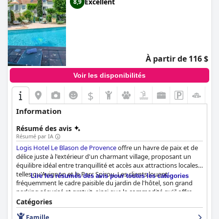
Excellent
8,9
À partir de 116 $
Voir les disponibilités
$
Information
Résumé des avis
Résumé par IA
Logis Hotel Le Blason de Provence
offre un havre de paix et de
délice juste à l'extérieur d'un charmant village, proposant un
équilibre idéal entre tranquillité et accès aux attractions locales
telles qu'Avignon et le Parc Spirou. Les clients louent
Lire les résumés des avis pour toutes les catégories
fréquemment le cadre paisible du jardin de l'hôtel, son grand
parking sécurisé et gratuit, ainsi que la commodité qu'il offre
aux voyageurs en voiture. La propreté et l'ambiance sereine de
Catégories
l'hôtel sont des atouts majeurs, complétés par l'hospitalité
Famille
exceptionnelle du personnel, améliorant l'expérience globale