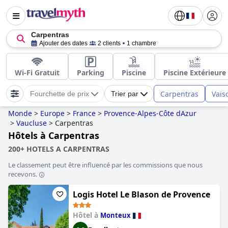
Carpentras
Ajouter des dates
2 clients
1 chambre
Wi-Fi Gratuit
Parking
Piscine
Piscine Extérieure
Carpentras
Vais
Fourchette de prix
Trier par
Monde
>
Europe
>
France
>
Provence-Alpes-Côte dAzur
>
Vaucluse
>
Carpentras
Hôtels à Carpentras
200+ HOTELS A CARPENTRAS
Le classement peut être influencé par les commissions que nous
recevons.
Logis Hotel Le Blason de Provence
Hôtel à
Monteux