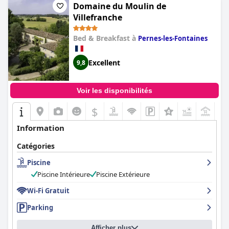
Domaine du Moulin de
Villefranche
Bed & Breakfast à
Pernes-les-Fontaines
Excellent
9,8
Voir les disponibilités
$
+5
Information
Catégories
Piscine
Piscine Intérieure
Piscine Extérieure
Wi-Fi Gratuit
Parking
Afficher plus