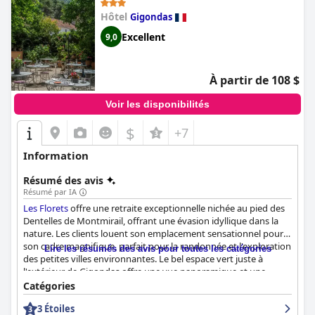
Hôtel
Gigondas
Excellent
9,0
À partir de 108 $
Voir les disponibilités
$
+7
Information
Résumé des avis
Résumé par IA
Les Florets
offre une retraite exceptionnelle nichée au pied des
Dentelles de Montmirail, offrant une évasion idyllique dans la
nature. Les clients louent son emplacement sensationnel pour
son cadre magnifique, parfait pour la randonnée et l'exploration
Lire les résumés des avis pour toutes les catégories
des petites villes environnantes. Le bel espace vert juste à
l'extérieur de Gigondas offre une vue panoramique et une
atmosphère paisible et romantique, ce qui en fait une
Catégories
destination prisée des amoureux de la nature et de ceux qui
3 Étoiles
recherchent la tranquillité.