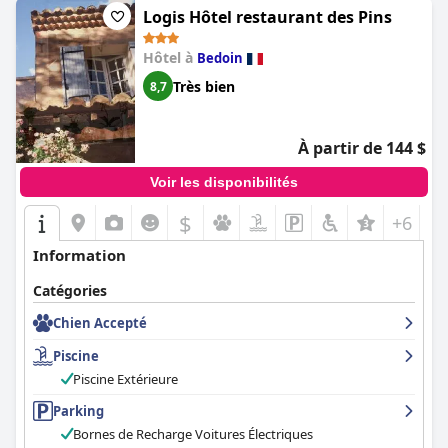
Logis Hôtel restaurant des Pins
Hôtel à
Bedoin
Très bien
8,7
À partir de 144 $
Voir les disponibilités
$
+6
Information
Catégories
Chien Accepté
Piscine
Piscine Extérieure
Parking
Bornes de Recharge Voitures Électriques