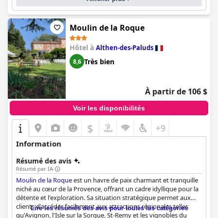
Moulin de la Roque
Hôtel à
Althen-des-Paluds
Très bien
8,6
À partir de 106 $
Voir les disponibilités
$
+9
Information
Résumé des avis
Résumé par IA
Moulin de la Roque
est un havre de paix charmant et tranquille
niché au cœur de la Provence, offrant un cadre idyllique pour la
détente et l'exploration. Sa situation stratégique permet aux
clients d'accéder facilement aux attractions régionales telles
Lire les résumés des avis pour toutes les catégories
qu'Avignon, l'Isle sur la Sorgue, St-Remy et les vignobles du