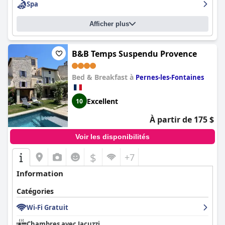
Spa
Afficher plus
B&B Temps Suspendu Provence
Bed & Breakfast à
Pernes-les-Fontaines
Excellent
10
À partir de 175 $
Voir les disponibilités
$
+7
Information
Catégories
Wi-Fi Gratuit
Chambres avec Jacuzzi