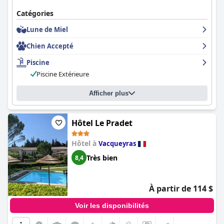
Catégories
Lune de Miel
Chien Accepté
Piscine
Piscine Extérieure
Afficher plus
Hôtel Le Pradet
Hôtel à
Vacqueyras
Très bien
8,4
À partir de 114 $
Voir les disponibilités