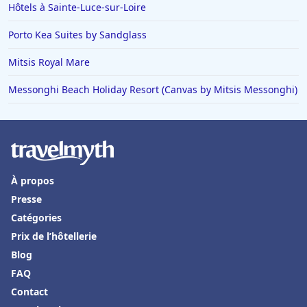
Hôtels à Sainte-Luce-sur-Loire
Hôtels en France
Hôtels à Val-dʼIsère
Porto Kea Suites by Sandglass
Hôtels à Saint-Cyprien-Plage
Mitsis Royal Mare
Hôtels à Saint-Georges-de-Didonne
Messonghi Beach Holiday Resort (Canvas by Mitsis Messonghi)
Hôtels à La Flotte
Hôtels à Ottrott
Hôtels à Bourg-en-Bresse
Hôtels en Grèce
À propos
Hôtels à San Francisco
Presse
Catégories
Hôtels à Tarragone
Prix de l’hôtellerie
Hôtels à Saint-Emilion
Blog
Hôtels à Brantôme
FAQ
Hôtels à Wissembourg
Contact