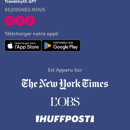
Travelmyth GPT
Hôtels en République dominicaine
REJOIGNEZ-NOUS
Hôtels à Saint-Tropez
Hôtels à Geneva-on-the-Lake
Hôtels à Gordes
Télécharger notre appli
Hôtels à Orbey
Hôtels à Noirmoutier
Hôtels à Gans
Est Apparu Sur
Hôtels au Centre
Hôtels à Ruffec
Hôtels à Copenhague
Hôtels dans le Jura
Hôtels à Merlimont
Hôtels à Sagone