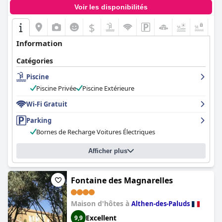
Voir les disponibilités
$
+4
Information
Catégories
Piscine
Piscine Privée
Piscine Extérieure
Wi-Fi Gratuit
Parking
Bornes de Recharge Voitures Électriques
Afficher plus
Fontaine des Magnarelles
Maison d'hôtes à
Althen-des-Paluds
Excellent
9,9