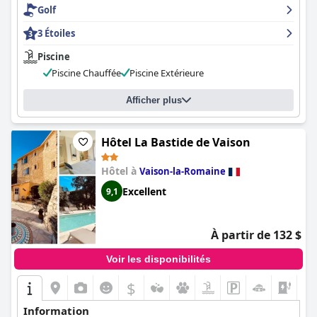
une retraite confortable et sereine. Malgré une mention
Golf
occasionnelle d'une décoration datée, la plupart des
3 Étoiles
commentaires soulignent le confort et le design personnalisé
des chambres, faisant des Florets un choix idéal pour un séjour
Piscine
paisible et esthétiquement agréable.
Piscine Chauffée
Piscine Extérieure
Le personnel des Florets est souvent loué pour sa gentillesse,
son serviabilité et son professionnalisme. Les clients soulignent
Afficher plus
constamment l'atmosphère accueillante créée par le personnel
attentif et accommodant, y compris l'hospitalité chaleureuse
des propriétaires. Le service efficace et discret, tant à la
Hôtel La Bastide de Vaison
réception qu'au restaurant, laisse une impression positive
durable, contribuant de manière significative à la satisfaction
Hôtel à
Vaison-la-Romaine
générale des clients.
Excellent
9,1
En résumé,
Les Florets
excelle par son emplacement à couper le
souffle, sa cuisine exceptionnelle, son hébergement confortable
et son service exceptionnel, ce qui en fait un choix de premier
À partir de 132 $
ordre pour les voyageurs à la recherche d'une expérience
tranquille et immersive dans la nature.
Voir les disponibilités
$
Information