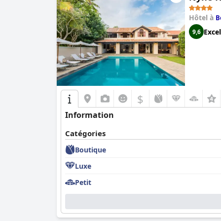
Hôtel à
B
Excel
9,6
$
Information
Catégories
Boutique
Luxe
Petit