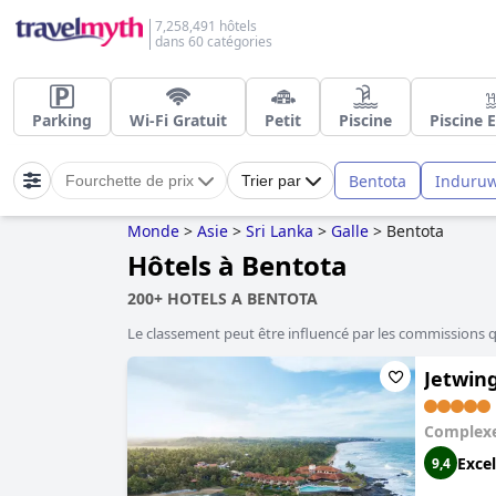
7,258,491 hôtels
dans 60 catégories
Parking
Wi-Fi Gratuit
Petit
Piscine
Piscine 
Bentota
Induru
Fourchette de prix
Trier par
Monde
>
Asie
>
Sri Lanka
>
Galle
>
Bentota
Hôtels à Bentota
200+ HOTELS A BENTOTA
Le classement peut être influencé par les commissions 
Jetwing
Complexe
Excel
9,4