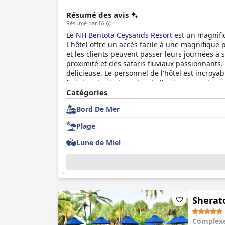
Résumé des avis
Résumé par IA
Le
NH Bentota Ceysands Resort
est un magnifiq
L'hôtel offre un accès facile à une magnifique p
et les clients peuvent passer leurs journées à
proximité et des safaris fluviaux passionnants.
délicieuse. Le personnel de l'hôtel est incroyab
fort, les clients louant sa taille et son emplac
gamme d'activités pour les enfants. Les lits 
Catégories
recommandent vivement cet hôtel pour les vacan
Bord De Mer
serviettes propres tous les jours.
Plage
Lune de Miel
Sherat
Complexe