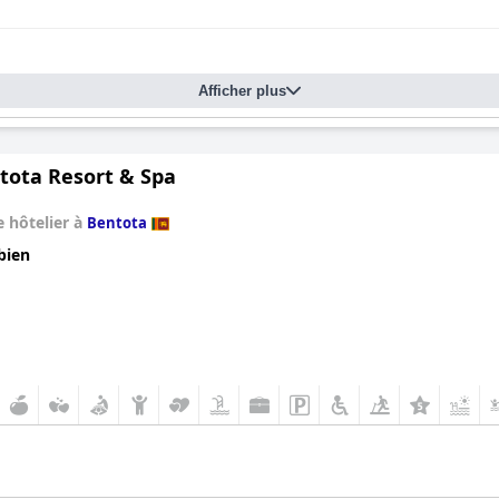
Afficher plus
ntota Resort & Spa
 hôtelier à
Bentota
bien