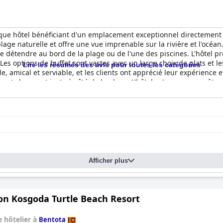
ue hôtel bénéficiant d'un emplacement exceptionnel directement sur
lage naturelle et offre une vue imprenable sur la rivière et l'océan
 se détendre au bord de la plage ou de l'une des piscines. L'hôtel
 Les options de buffet sont vastes avec un large choix de plats et l
Lire les résumés des avis pour toutes les catégories
le, amical et serviable, et les clients ont apprécié leur expérience 
ement charmant juste à côté de la plage. L'hôtel est connu pour être
sont généralement propres et suffisamment grands pour une bonne n
ces en famille et les occasions spéciales, avec un personnel amical
Afficher plus
on Kosgoda Turtle Beach Resort
 hôtelier à
Bentota