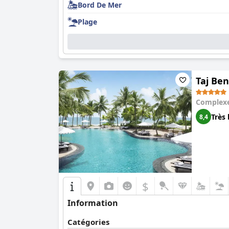
Bord De Mer
Plage
Taj Be
Complexe
Très 
8,4
$
Information
Catégories