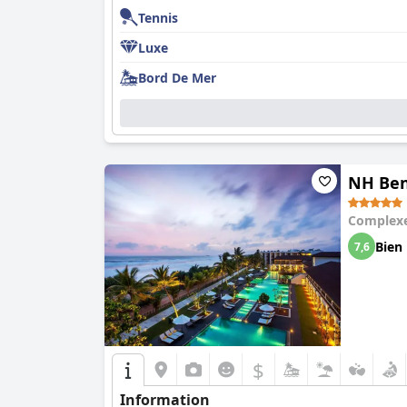
Tennis
Luxe
Bord De Mer
NH Ben
Complexe
Bien
7,6
$
Information