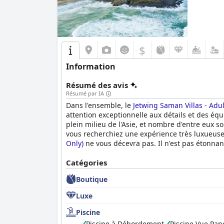
$
Information
Résumé des avis
Résumé par IA
Dans l'ensemble, le
Jetwing Saman Villas - Adul
attention exceptionnelle aux détails et des éq
plein milieu de l'Asie, et nombre d'entre eux 
vous recherchiez une expérience très luxueus
Only)
ne vous décevra pas. Il n'est pas étonnant
genre.
Catégories
Boutique
Luxe
Piscine
Piscine à Débordement
Piscine Vue Pa