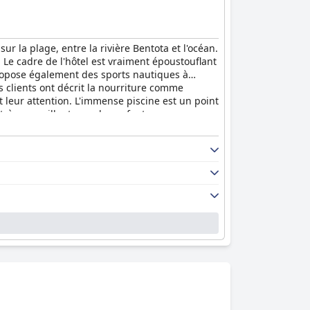
 la plage, entre la rivière Bentota et l'océan.
. Le cadre de l'hôtel est vraiment époustouflant
 propose également des sports nautiques à
es clients ont décrit la nourriture comme
et leur attention. L'immense piscine est un point
 très accueillant pour les enfants avec une
uit de sommeil. Dans l'ensemble, les clients
 et serviable fournissant une literie et des