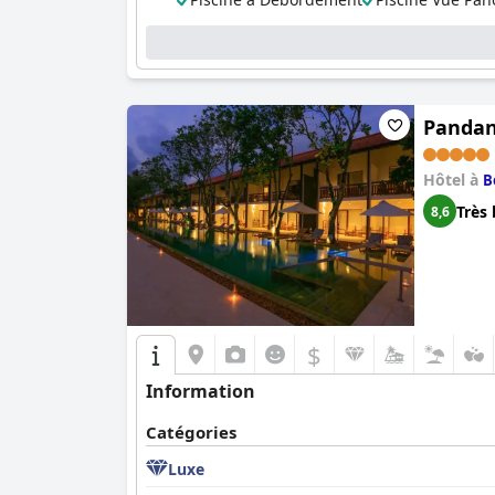
Pandan
Hôtel à
B
Très 
8,6
$
Information
Catégories
Luxe