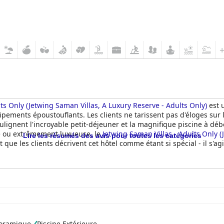
ts Only (Jetwing Saman Villas, A Luxury Reserve - Adults Only)
est 
uipements époustouflants. Les clients ne tarissent pas d'éloges su
soulignent l'incroyable petit-déjeuner et la magnifique piscine à 
e ou extrêmement luxueuse, le
Jetwing Saman Villas - Adults Only (
Lire les résumés des avis pour toutes les catégories
 que les clients décrivent cet hôtel comme étant si spécial - il s'a
noramique
Piscine Extérieure