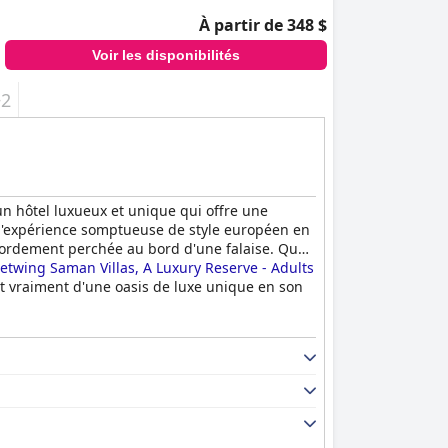
À partir de 348 $
Voir les disponibilités
+2
un hôtel luxueux et unique qui offre une
r l'expérience somptueuse de style européen en
débordement perchée au bord d'une falaise. Que
Jetwing Saman Villas, A Luxury Reserve - Adults
git vraiment d'une oasis de luxe unique en son