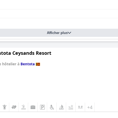
Afficher plus
tota Ceysands Resort
 hôtelier à
Bentota
+4