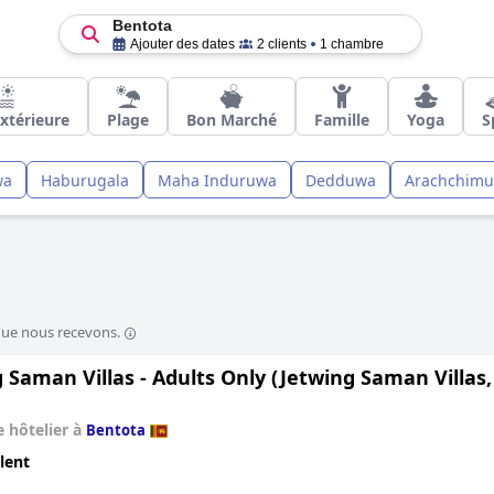
Bentota
Ajouter des dates
2 clients
1 chambre
Extérieure
Plage
Bon Marché
Famille
Yoga
S
wa
Haburugala
Maha Induruwa
Dedduwa
Arachchimu
que nous recevons.
 Saman Villas - Adults Only (Jetwing Saman Villas,
 hôtelier à
Bentota
lent