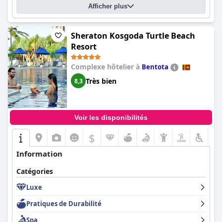
Afficher plus
Sheraton Kosgoda Turtle Beach
Resort
Complexe hôtelier à
Bentota
Très bien
8,3
Voir les disponibilités
$
Information
Catégories
Luxe
Pratiques de Durabilité
Spa