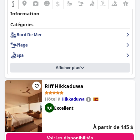
$
Information
Catégories
Bord De Mer
Plage
Spa
Afficher plus
Riff Hikkaduwa
Hôtel à
Hikkaduwa
Excellent
9,6
À partir de 145 $
Voir les disponibilités