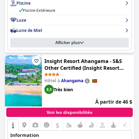
Piscine
personnalisé. La piscine est un joyau caché, entourée de jardins
verdoyants et louée pour sa propreté et son entretien. La
Piscine Extérieure
propreté de l'hôtel est exceptionnelle et de nombreux clients
notent que les chambres sont exceptionnellement propres.
Luxe
Dans l'ensemble, Tamarind Hill est un hôtel shikarny qui vous
Lune de Miel
donnera l'impression d'être choyé et gâté.
Afficher plus
Insight Resort Ahangama - S&S
Other Certified (Insight Resort
Ahangama)
Hôtel à
Ahangama
Très bien
8,5
À partir de 46 $
Voir les disponibilités
$
Information