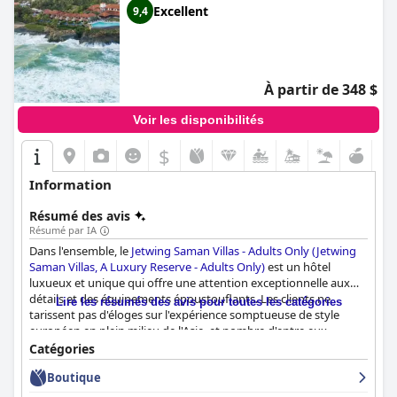
Excellent
9,4
À partir de 348 $
Voir les disponibilités
$
Information
Résumé des avis
Résumé par IA
Dans l'ensemble, le
Jetwing Saman Villas - Adults Only (Jetwing
Saman Villas, A Luxury Reserve - Adults Only)
est un hôtel
luxueux et unique qui offre une attention exceptionnelle aux
détails et des équipements époustouflants. Les clients ne
Lire les résumés des avis pour toutes les catégories
tarissent pas d'éloges sur l'expérience somptueuse de style
européen en plein milieu de l'Asie, et nombre d'entre eux
soulignent l'incroyable petit-déjeuner et la magnifique piscine à
Catégories
débordement perchée au bord d'une falaise. Que vous
Boutique
recherchiez une expérience très luxueuse ou extrêmement
luxueuse, le
Jetwing Saman Villas - Adults Only (Jetwing Saman