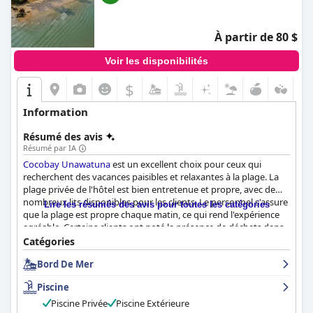
À partir de 80 $
Voir les disponibilités
$
Information
Résumé des avis
Résumé par IA
Cocobay Unawatuna
est un excellent choix pour ceux qui
recherchent des vacances paisibles et relaxantes à la plage. La
plage privée de l'hôtel est bien entretenue et propre, avec de
nombreux lits disponibles pour les clients. Le personnel s'assure
Lire les résumés des avis pour toutes les catégories
que la plage est propre chaque matin, ce qui rend l'expérience
agréable. Certains clients ont noté la présence de déchets dans
l'eau, mais cela n'a pas nui à l'atmosphère idyllique. L'hôtel loue
Catégories
même des planches de surf pour que les débutants puissent
Bord De Mer
prendre quelques vagues. Pour ceux qui souhaitent aller plus
loin, Jungle Beach se trouve à une courte distance de marche et
Piscine
bénéficie d'un océan et d'un sable clairs. Bien que certains
critiques aient noté que la plage de l'hôtel pourrait être
Piscine Privée
Piscine Extérieure