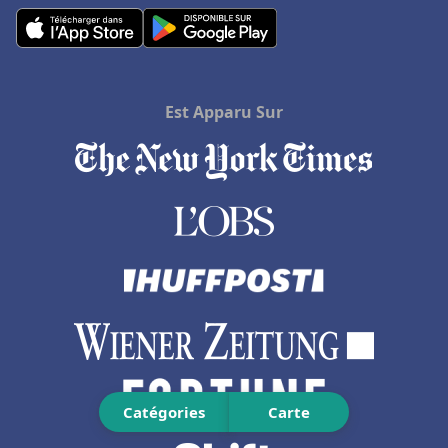
Hôtels à Honolulu
Hôtels à Allevard
Hôtels en Haute-Normandie
Est Apparu Sur
Hôtels à Zanzibar
Hôtels à Saint-André-de-Cubzac
Hôtels à Douville
Hôtels à Tizzano
Hôtels à Les Estables
Hôtels à La Mure
Hôtels en Thaïlande
Hôtels à Douai
Hôtels à Génova
Catégories
Carte
Hôtels à Talloires