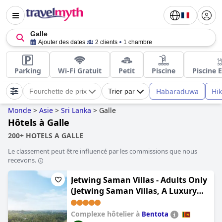
Galle
Ajouter des dates
2 clients
1 chambre
Parking
Wi-Fi Gratuit
Petit
Piscine
Piscine 
Habaraduwa
Hi
Fourchette de prix
Trier par
Monde
>
Asie
>
Sri Lanka
>
Galle
Hôtels à Galle
200+ HOTELS A GALLE
Le classement peut être influencé par les commissions que nous
recevons.
Jetwing Saman Villas - Adults Only
(Jetwing Saman Villas, A Luxury
Reserve - Adults Only)
Complexe hôtelier à
Bentota