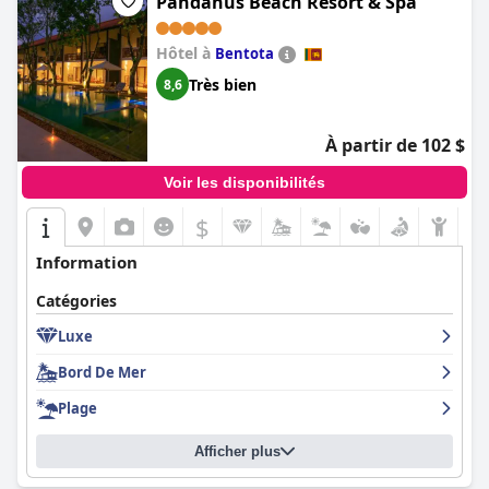
Pandanus Beach Resort & Spa
Hôtel à
Bentota
Très bien
8,6
À partir de 102 $
Voir les disponibilités
$
Information
Catégories
Luxe
Bord De Mer
Plage
Afficher plus