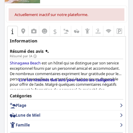
Actuellement inactif sur notre plateforme.
$
Information
Résumé des avis
Résumé par IA
Shinagawa Beach
est un hôtel qui se distingue par son service
exceptionnel fourni par un personnel amical et accommodant.
De nombreux commentaires expriment leur gratitude pour le
personnel merveilleux et attentif qui était toujours disponible
Lire les résumés des avis pour toutes les catégories
pour offrir de l'aide. Malgré quelques commentaires négatifs
concernant la formation du personnel, la majorité des
commentaires font l'éloge de l'équipe serviable et attentionnée
Catégories
qui s'occupe parfaitement de ses clients. Une mention spéciale
Plage
est accordée au barman, Viraj, qui a impressionné les clients par
son service de qualité et ses délicieux cocktails. Dans l'ensemble,
Lune de Miel
le personnel du
Shinagawa Beach
se surpasse pour que les
clients se sentent comme chez eux et passent un séjour
Famille
mémorable.