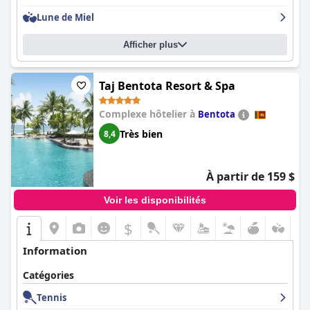
Lune de Miel
Afficher plus
Taj Bentota Resort & Spa
Complexe hôtelier à
Bentota
Très bien
8,4
À partir de 159 $
Voir les disponibilités
$
Information
Catégories
Tennis