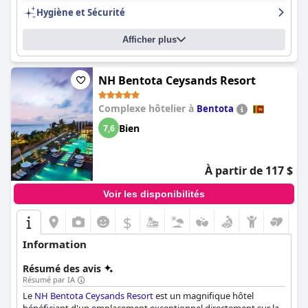
améliorée, c'est toujours un endroit idéal pour une escapade
Hygiène et Sécurité
sereine.
Afficher plus
NH Bentota Ceysands Resort
Complexe hôtelier à
Bentota
Bien
7,6
À partir de 117 $
Voir les disponibilités
$
Information
Résumé des avis
Résumé par IA
Le
NH Bentota Ceysands Resort
est un magnifique hôtel