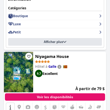
Catégories
Boutique
Luxe
Petit
Afficher plus
Niyagama House
Hôtel à
Galle
Excellent
9,7
À partir de 79 $
Voir les disponibilités
$