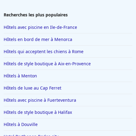
Hôtels à Toulon
Hôtels au Lavandou
Recherches les plus populaires
Hôtels à Beaucaire
Hôtels avec piscine en Ile-de-France
Hôtels à Menton
Hôtels en bord de mer à Menorca
Hôtels à Blois
Hôtels qui acceptent les chiens à Rome
Hôtels à Valence
Hôtels de style boutique à Aix-en-Provence
Hôtels à Risoul
Hôtels à Toulouse
Hôtels à Menton
Hôtels à Soorts-Hossegor
Hôtels de luxe au Cap Ferret
Hôtels à Benidorm
Hôtels avec piscine à Fuerteventura
Hôtels dans le Finistère
Hôtels de style boutique à Halifax
Hôtels à Saint-Gervais-les-Bains
Hôtels à Douville
Hôtels à Portofino