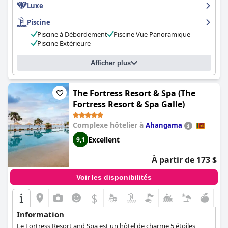
Luxe
Villas, A Luxury Reserve - Adults Only)
ne vous décevra pas. Il
n'est pas étonnant que les clients décrivent cet hôtel comme
Piscine
étant si spécial - il s'agit vraiment d'une oasis de luxe unique en
Piscine à Débordement
Piscine Vue Panoramique
son genre.
Piscine Extérieure
Afficher plus
The Fortress Resort & Spa (The
Fortress Resort & Spa Galle)
Complexe hôtelier à
Ahangama
Excellent
9,1
À partir de 173 $
Voir les disponibilités
$
Information
Le Fortress Resort and Spa est un hôtel de charme 5 étoiles