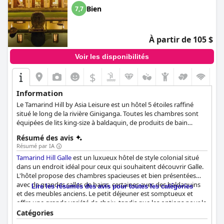
Bien
7,7
À partir de 105 $
Voir les disponibilités
$
Information
Le Tamarind Hill by Asia Leisure est un hôtel 5 étoiles raffiné
situé le long de la rivière Giniganga. Toutes les chambres sont
équipées de lits king-size à baldaquin, de produits de bain
ayurvédiques et d'une douche à effet de pluie. L'hôtel dispose
Résumé des avis
d'un restaurant, d'un bar et d'un salon, mais le personnel se fera
Résumé par IA
un plaisir de vous servir des plats dans la cour ou au bord de la
Tamarind Hill Galle
est un luxueux hôtel de style colonial situé
piscine. Pour vos loisirs, une grande piscine est entourée d'une
dans un endroit idéal pour ceux qui souhaitent découvrir Galle.
nature tropicale. Le Tamarind Hill Spa propose de nombreux
L'hôtel propose des chambres spacieuses et bien présentées
soins et rituels pour vous aider à vous détendre et à vous
avec de grandes salles de bains, certaines avec des baldaquins
ressourcer. La propriété se trouve également à moins d'un
Lire les résumés des avis pour toutes les catégories
et des meubles anciens. Le petit déjeuner est somptueux et
kilomètre du Fort de Galle, site classé au patrimoine mondial de
offre une grande variété de choix, tandis que les options pour le
l'UNESCO. Le musée national, le phare de Galle et le manoir
déjeuner et le dîner sont savoureuses et délectables. Le
historique se trouvent également à proximité.
Catégories
personnel est exceptionnel, offrant un service attentif et