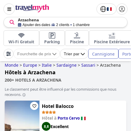
Arzachena
Ajouter des dates
2 clients
1 chambre
Wi-Fi Gratuit
Parking
Piscine
Piscine Extérieure
Cannigione
Port
Fourchette de prix
Trier par
Monde
>
Europe
>
Italie
>
Sardaigne
>
Sassari
>
Arzachena
Hôtels à Arzachena
200+ HOTELS A ARZACHENA
Le classement peut être influencé par les commissions que nous
recevons.
Hotel Balocco
Hôtel à
Porto Cervo
Excellent
8,8