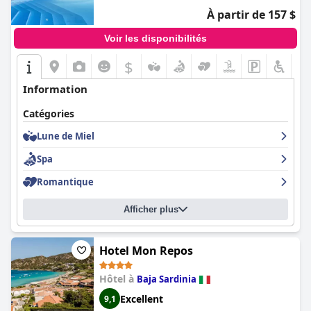
À partir de 157 $
Voir les disponibilités
$
Information
Catégories
Lune de Miel
Spa
Romantique
Afficher plus
Hotel Mon Repos
Hôtel à
Baja Sardinia
Excellent
9,1