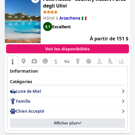
degli Ulivi
Hôtel à
Arzachena
Excellent
9,1
À partir de 151 $
Voir les disponibilités
$
+7
Information
Catégories
Lune de Miel
Famille
Chien Accepté
Afficher plus