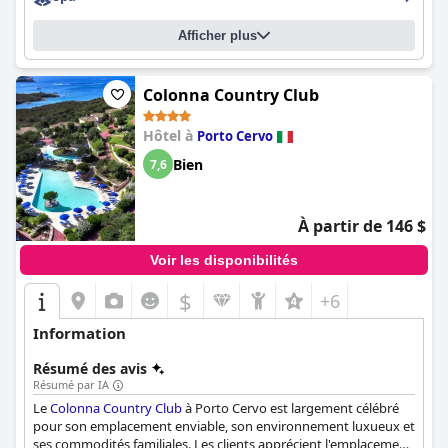
Afficher plus
Colonna Country Club
Hôtel à
Porto Cervo
Bien
7,6
À partir de 146 $
Voir les disponibilités
$
+6
Information
Résumé des avis
Résumé par IA
Le
Colonna Country Club
à Porto Cervo est largement célébré
pour son emplacement enviable, son environnement luxueux et
ses commodités familiales. Les clients apprécient l'emplacement