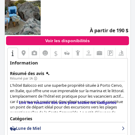
À partir de 190 $
Voir les disponibilités
$
Information
Résumé des avis
Résumé par IA
L'hôtel Balocco est une superbe propriété située à Porto Cervo,
en Italie, qui offre une vue imprenable sur la marina et le littoral.
L'emplacement de l'hôtel est pratique pour les vacanciers actifs,
car il se trouve à proximité d'excellents restaurants et constitue
Lire les résumés des avis pour toutes les catégories
un point de départ idéal pour des excursions vers les plages
exceptionnelles de la Costa Esmeralda. Le petit déjeuner de
l'hôtel Balocco est un incontournable de votre séjour, avec un
Catégories
plat continental parfait et une vue imprenable. L'hôtel dispose
Lune de Miel
de chambres propres et confortables, dont beaucoup offrent
une vue imprenable sur la baie de Porto Cervo. Le personnel de