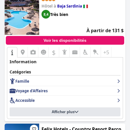
Hôtel à
Baja Sardinia
Très bien
8,4
À partir de 131 $
Voir les disponibilités
$
+5
Information
Catégories
Famille
Voyage d'Affaires
Accessible
Afficher plus
Felix Hotels - Country Resort Parco