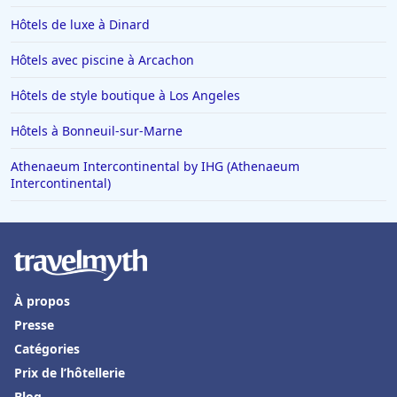
Hôtels à Rome
Hôtels de luxe à Dinard
Hôtels à Villeneuve-Loubet
Hôtels avec piscine à Arcachon
Hôtels à La Barrière
Hôtels de style boutique à Los Angeles
Hôtels dans Vars
Hôtels à Bonneuil-sur-Marne
Hôtels à Trouville-sur-Mer
Athenaeum Intercontinental by IHG (Athenaeum
Hôtels en France
Intercontinental)
Hôtels à Val-dʼIsère
Hôtels à Saint-Cyprien-Plage
Hôtels à Saint-Georges-de-Didonne
Hôtels à La Flotte
À propos
Hôtels à Ottrott
Presse
Catégories
Hôtels à Bourg-en-Bresse
Prix de l’hôtellerie
Hôtels en Grèce
Blog