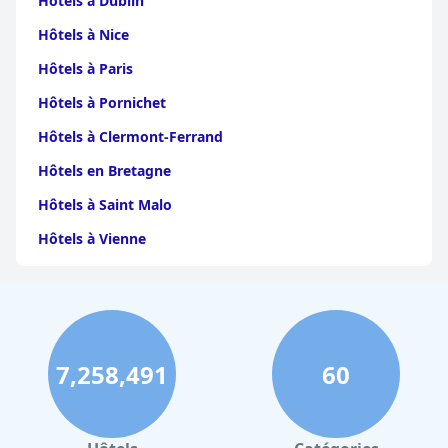
Hôtels à Dublin
Hôtels à Nice
Hôtels à Paris
Hôtels à Pornichet
Hôtels à Clermont-Ferrand
Hôtels en Bretagne
Hôtels à Saint Malo
Hôtels à Vienne
Hôtels à Dijon
Hôtels à Perpignan
Hôtels au Grand-Bornand
7,258,491
60
Hôtels à Strasbourg
Hôtels à Valence
Hôtels à Gerardmer