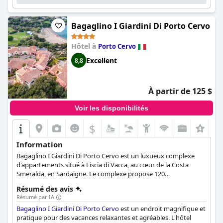
Bagaglino I Giardini Di Porto Cervo
Hôtel à
Porto Cervo
Excellent
8,8
À partir de 125 $
Voir les disponibilités
$
Information
Bagaglino I Giardini Di Porto Cervo est un luxueux complexe
d'appartements situé à Liscia di Vacca, au cœur de la Costa
Smeralda, en Sardaigne. Le complexe propose 120
appartements avec vue sur la mer, dotés d'une entrée privée,
Résumé des avis
d'une terrasse ou d'un patio, et pouvant accueillir de 2 à 6
Résumé par IA
personnes. Les clients peuvent profiter de restaurants de
Bagaglino I Giardini Di Porto Cervo
est un endroit magnifique et
qualité, d'une plage concédée par l'État avec des douches d'eau
pratique pour des vacances relaxantes et agréables. L'hôtel
chaude, d'un salon de beauté et de nombreuses activités