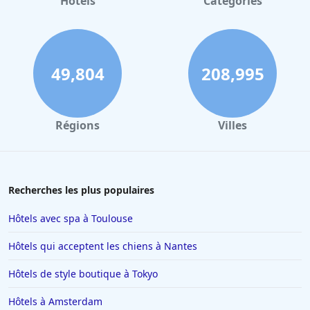
Hôtels
Catégories
Hôtels à Granville
Hôtels à La Bresse
Hôtels à Portet-sur-Garonne
49,804
208,995
Hôtels à Quiberon
Hôtels à Cluny
Régions
Villes
Hôtels à Ambérieu-en-Bugey
Hôtels à Béziers
Hôtels à Limoges
Recherches les plus populaires
Hôtels au Havre
Hôtels avec spa à Toulouse
Hôtels à Saint-Valery-sur-Somme
Hôtels qui acceptent les chiens à Nantes
Hôtels à Valenciennes
Hôtels de style boutique à Tokyo
Hôtels à Antibes
Hôtels à Amsterdam
Hôtels à Lille