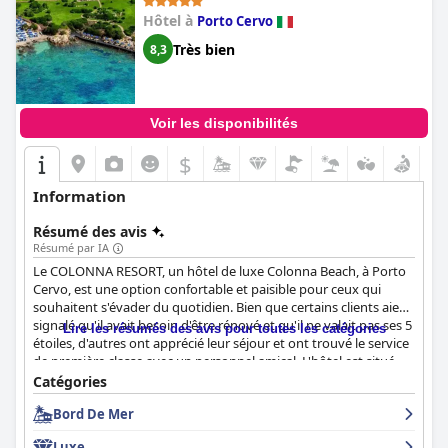
Hôtel à
Porto Cervo
Très bien
8,3
Voir les disponibilités
$
Information
Résumé des avis
Résumé par IA
Le COLONNA RESORT, un hôtel de luxe Colonna Beach, à Porto
Cervo, est une option confortable et paisible pour ceux qui
souhaitent s'évader du quotidien. Bien que certains clients aient
signalé qu'il avait besoin d'être rénové et qu'il ne valait pas ses 5
Lire les résumés des avis pour toutes les catégories
étoiles, d'autres ont apprécié leur séjour et ont trouvé le service
de première classe avec un personnel amical. L'hôtel est situé
dans un grand et magnifique paysage naturel avec une piscine
Catégories
merveilleuse. Cependant, certains clients ont été déçus par le
Bord De Mer
petit-déjeuner, le manque de cuisine italienne traditionnelle et
ont trouvé que le prix ne valait pas les services fournis. Le
Luxe