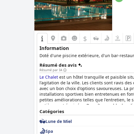
$
Information
Doté d'une piscine extérieure, d'un bar-restaura
Résumé des avis
Résumé par IA
Le Chalet
est un hôtel tranquille et paisible s
l'agitation de la ville. Les clients sont ravis 
avec un bon choix d'options savoureuses. La pro
installations sportives bien entretenues en fo
petites améliorations telles que l'entretien, le 
entièrement équipées. Dans l'ensemble, les c
chaleureuse et accueillante et un bon rapport q
Catégories
Lune de Miel
Spa