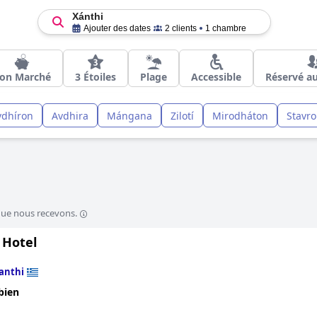
Xánthi
Ajouter des dates
2 clients
1 chambre
on Marché
3 Étoiles
Plage
Accessible
Réservé a
vdhíron
Avdhira
Mángana
Zilotí
Mirodháton
Stavro
que nous recevons.
 Hotel
anthi
bien