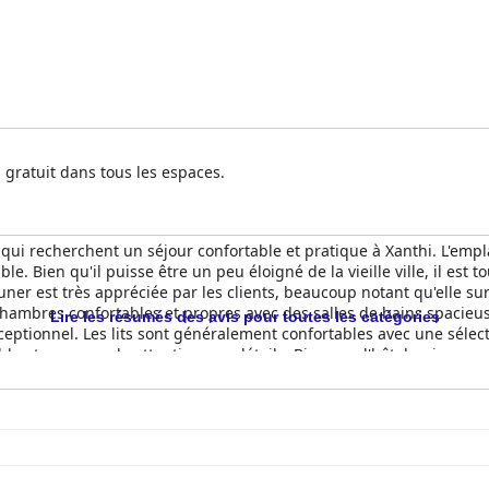
gratuit dans tous les espaces.
 qui recherchent un séjour confortable et pratique à Xanthi. L'empl
le. Bien qu'il puisse être un peu éloigné de la vieille ville, il est 
uner est très appréciée par les clients, beaucoup notant qu'elle s
 chambres confortables et propres avec des salles de bains spacie
Lire les résumés des avis pour toutes les catégories
xceptionnel. Les lits sont généralement confortables avec une sélecti
 et une grande attention aux détails. Bien que l'hôtel puisse semb
le, ce qui en fait une bonne option pour ceux qui recherchent un 
 hospitalière et accueillante avec des chambres propres et bien en