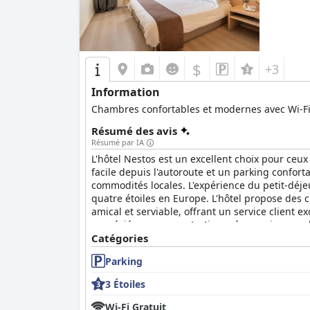
$
+3
Information
Chambres confortables et modernes avec Wi-Fi 
Résumé des avis
Résumé par IA
L'hôtel Nestos est un excellent choix pour ceux
facile depuis l'autoroute et un parking confortab
commodités locales. L'expérience du petit-déje
quatre étoiles en Europe. L'hôtel propose des
amical et serviable, offrant un service client e
appréciée avec un entretien ménager impeccable
et des services passables à un prix raisonnab
Catégories
l'ensemble, l'hôtel Nestos offre une expérience
Parking
3 Étoiles
Wi-Fi Gratuit