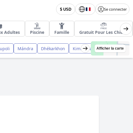
Se connecter
$ USD
ux Adultes
Piscine
Famille
Gratuit Pour Les Chiens
upoli
Mándra
Dhékarkhon
Kimméria
Afficher la carte