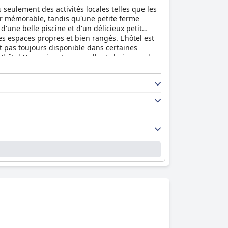
 seulement des activités locales telles que les
our mémorable, tandis qu'une petite ferme
d'une belle piscine et d'un délicieux petit
s espaces propres et bien rangés. L'hôtel est
st pas toujours disponible dans certaines
L'hôtel Nemesis est un excellent choix pour les
é des problèmes avec les lits, la majorité
ur ceux qui souhaitent explorer les environs ou