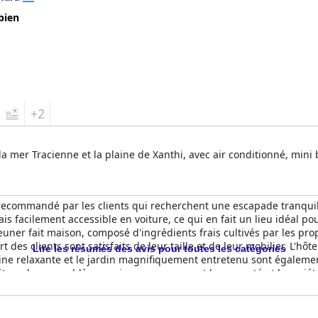
bien
+2
 mer Tracienne et la plaine de Xanthi, avec air conditionné, mini b
ecommandé par les clients qui recherchent une escapade tranquill
s facilement accessible en voiture, ce qui en fait un lieu idéal pou
éjeuner fait maison, composé d'ingrédients frais cultivés par les 
 des clients sont satisfaits de leur taille et de leur mobilier. L'hôt
Lire les résumés des avis pour toutes les catégories
ine relaxante et le jardin magnifiquement entretenu sont également 
 ait quelques problèmes mineurs concernant la propreté et la variét
agréable au
Petrinos Lofos
.