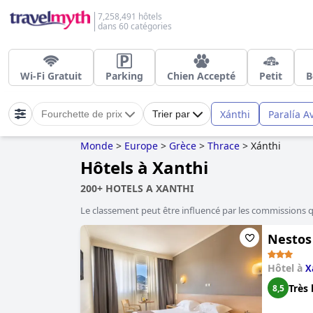
7,258,491 hôtels
dans 60 catégories
Wi-Fi Gratuit
Parking
Chien Accepté
Petit
B
Xánthi
Paralía A
Fourchette de prix
Trier par
Monde
>
Europe
>
Grèce
>
Thrace
>
Xánthi
Hôtels à Xanthi
200+ HOTELS A XANTHI
Le classement peut être influencé par les commissions 
Nestos
Hôtel à
X
Très 
8,5