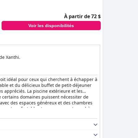
À partir de 72 $
Voir les disponibilités
 de Xanthi.
roit idéal pour ceux qui cherchent à échapper à
iable et du délicieux buffet de petit-déjeuner
s appréciés. La piscine extérieure et les
ue certains domaines puissent nécessiter de
 avec des espaces généreux et des chambres
ement confortable et propre, une atmosphère