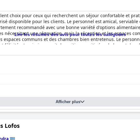
lent choix pour ceux qui recherchent un séjour confortable et prat
risé disponible pour les clients. Le personnel est amical, serviable
 fortement recommandé avec une bonne variété d'options alimentair
es nécessitant une rénovation, mais la réception et les espaces co
Lire les résumés des avis pour toutes les catégories
des espaces communs et des chambres bien entretenus. Le personnel
t félicités. La piscine reçoit des critiques mitigées de la part des c
ortement recommandés, de nombreux clients vantant leur confort et 
r et de salles de bains modernes, dans l'ensemble, les clients on
 généralement considéré comme un hôtel cinq étoiles classique, bi
Afficher plus
s Lofos
ndra