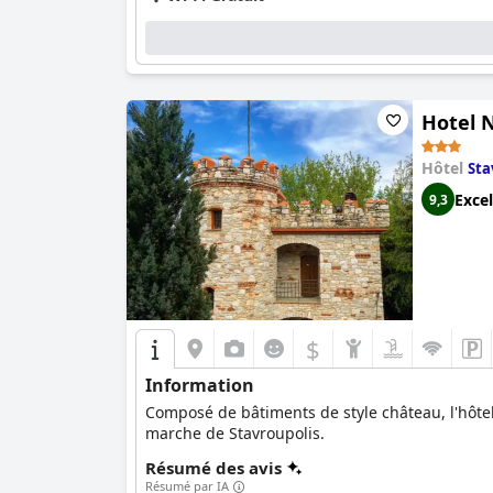
Hotel 
Hôtel
Sta
Excel
9,3
$
Information
Composé de bâtiments de style château, l'hôtel
marche de Stavroupolis.
Résumé des avis
Résumé par IA