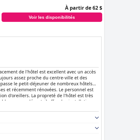
À partir de 62 $
Voir les disponibilités
acement de l'hôtel est excellent avec un accès
toujours assez proche du centre-ville et des
urpasse le petit-déjeuner de nombreux hôtels
uses et récemment rénovées. Le personnel est
on d'oreillers. La propreté de l'hôtel est très
ler un peu désuet, il offre des installations
séjour économique dans la région. Dans
tretenues et un service client exceptionnel.