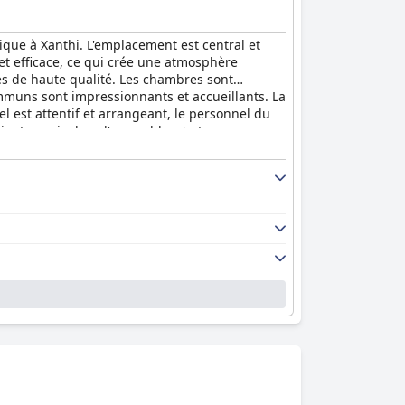
ique à Xanthi. L'emplacement est central et
 et efficace, ce qui crée une atmosphère
es de haute qualité. Les chambres sont
mmuns sont impressionnants et accueillants. La
 est attentif et arrangeant, le personnel du
lients, mais dans l'ensemble, c'est un
leur taille. Bien qu'il y ait quelques
t passé un séjour agréable et ont apprécié le
en que certains clients aient estimé qu'il ne