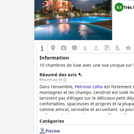
Très 
8,6
$
Information
10 chambres de luxe avec une vue unique sur la
Résumé des avis
Résumé par IA
Dans l'ensemble,
Petrinos Lofos
est fortement r
montagnes et les champs. L'endroit est isolé mai
tarissent pas d'éloges sur le délicieux petit d
confortables, spacieuses et propres et la plupart
comme amical, serviable et accueillant. La pisc
prélasser et observer les oiseaux. Bien qu'il y
avis positifs indique un séjour mémorable et 
Catégories
Piscine