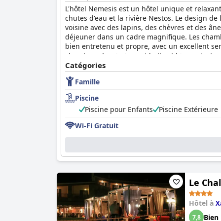
L'hôtel Nemesis est un hôtel unique et relaxant
chutes d'eau et la rivière Nestos. Le design de
voisine avec des lapins, des chèvres et des âne
déjeuner dans un cadre magnifique. Les chambre
bien entretenu et propre, avec un excellent ser
chambres. La piscine est belle et bien entreten
familles, avec de nombreuses attractions adapté
Catégories
d'entre eux ont passé un séjour confortable et
Famille
échapper au chaos de la ville et profiter d'un
Piscine
Piscine pour Enfants
Piscine Extérieure
Wi-Fi Gratuit
Le Cha
Hôtel à
X
Bien
7,8