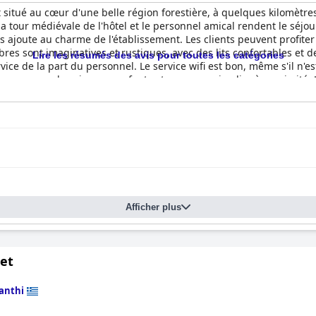
 situé au cœur d'une belle région forestière, à quelques kilomètres
 la tour médiévale de l'hôtel et le personnel amical rendent le séj
s ajoute au charme de l'établissement. Les clients peuvent profiter 
s sont imaginatives et rustiques, avec des lits confortables et de
Lire les résumés des avis pour toutes les catégories
vice de la part du personnel. Le service wifi est bon, même s'il n'e
ue, avec un bassin pour enfants et un parc animalier à proximité. 
es aux enfants de tous âges. Bien que certains clients aient signal
 agréable. Dans l'ensemble, l'hôtel Nemesis est un choix parfait po
 hébergement paisible et bien conçu, proche de la nature.
Afficher plus
let
anthi