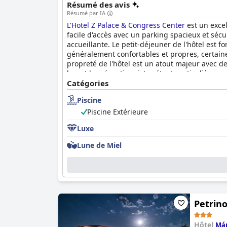
Résumé des avis
Résumé par IA
L'
Hotel Z Palace & Congress Center
est un excel
facile d'accès avec un parking spacieux et sécu
accueillante. Le petit-déjeuner de l'hôtel est
généralement confortables et propres, certain
propreté de l'hôtel est un atout majeur avec 
bar et les réceptionnistes étant particulièremen
équipement correct. Les lits, cependant, sont f
Catégories
commentaires négatifs sur le manque de mobilie
Piscine
remplacement immédiat des matelas. L'hôtel est
répondait pas entièrement à ces attentes.
Piscine Extérieure
Luxe
Lune de Miel
Petrino
Hôtel
Má