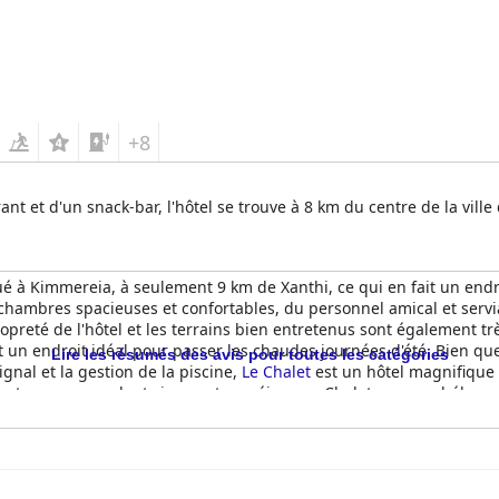
+8
nt et d'un snack-bar, l'hôtel se trouve à 8 km du centre de la ville
itué à Kimmereia, à seulement 9 km de Xanthi, ce qui en fait un end
des chambres spacieuses et confortables, du personnel amical et serv
preté de l'hôtel et les terrains bien entretenus sont également trè
nt un endroit idéal pour passer les chaudes journées d'été. Bien q
Lire les résumés des avis pour toutes les catégories
signal et la gestion de la piscine,
Le Chalet
est un hôtel magnifique
lients recommandent vivement un séjour au Chalet pour un héberg
ualité-prix.