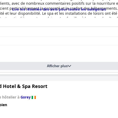
ients, avec de nombreux commentaires positifs sur la nourriture et
écient particulièrement la propreté et le confort des hébergements.
Lire les résumés des avis pour toutes les catégories
té et leur disponibilité. Le spa et les installations de loisirs ont été
étant particulièrement populaires. Les familles à la recherche d'u
ux clients ont fait l'éloge des équipements de l'hôtel pour les enfan
nt une expérience d'hébergement traditionnelle avec un personnel
Afficher plus
d Hotel & Spa Resort
 hôtelier à
Gorey
bien