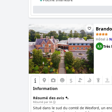
Brando
Hôtel à
N
Très 
8,5
$
Information
Résumé des avis
Résumé par IA
Situé dans le sud du comté de Wexford, un endr