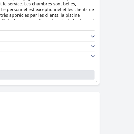
 le service. Les chambres sont belles,
 Le personnel est exceptionnel et les clients ne
 très appréciés par les clients, la piscine
n hôtel adapté aux enfants devraient absolument
ts. Dans l'ensemble, l'
Ashdown Park Hotel
est
 et des équipements excellents.