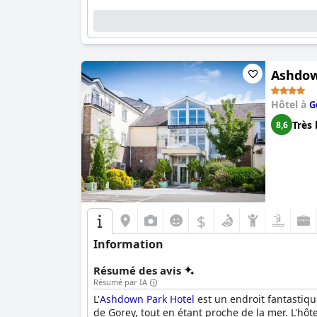
Ashdow
Hôtel à
G
Très 
8,6
$
Information
Résumé des avis
Résumé par IA
L'
Ashdown Park Hotel
est un endroit fantastiqu
de Gorey, tout en étant proche de la mer. L'hôt