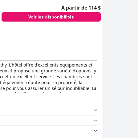
À partir de 114 $
Voir les disponibilités
thy. L'hôtel offre d'excellents équipements et
cieux et propose une grande variété d'options, y
eux et un excellent service. Les chambres sont
st également réputé pour sa propreté, la
se pour vous assurer un séjour inoubliable. La
oide. Les familles apprécieront les chambres
se un parking gratuit pour les résidents et un
 séjour confortable et agréable dans un