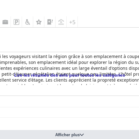
+5
i les voyageurs visitant la région grâce à son emplacement à couper
es imprenables, son emplacement idéal pour explorer la région du s
llentes expériences culinaires avec un large éventail d'options disp
de petit-déjeuner végétalien étaient quelque peu limitées. L'hôtel 
Lire les résumés des avis pour toutes les catégories
lent service d'étage. Les clients apprécient la propreté exceptionn
 et serviables. La piscine et le centre de loisirs sont très appréci
eu des problèmes avec des lits grinçants ou des matelas inconfortabl
s et confortables. Dans l'ensemble, l'hôtel Ferrycarrig offre une e
ilités d'observation de la faune.
Afficher plus