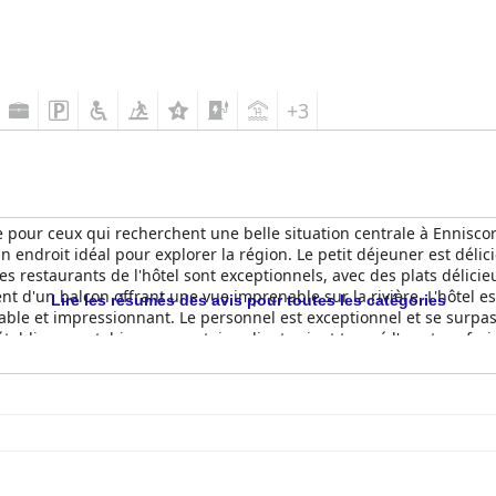
+3
e pour ceux qui recherchent une belle situation centrale à Enniscor
un endroit idéal pour explorer la région. Le petit déjeuner est déli
es restaurants de l'hôtel sont exceptionnels, avec des plats délici
nt d'un balcon offrant une vue imprenable sur la rivière. L'hôtel e
Lire les résumés des avis pour toutes les catégories
ble et impressionnant. Le personnel est exceptionnel et se surpas
l'établissement, bien que certains clients aient trouvé l'eau trop fr
piscine. Le stationnement peut être un problème, mais l'hôtel propo
side Park Hotel est un choix fabuleux pour ceux qui recherchent un