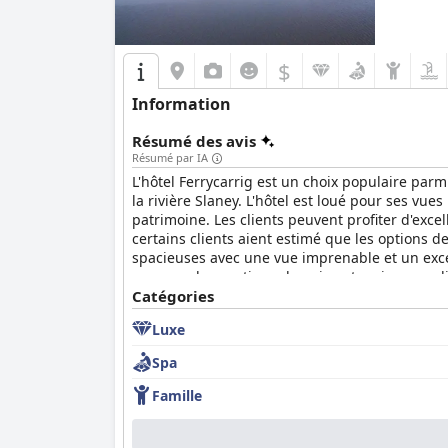
$
Information
Résumé des avis
Résumé par IA
L'hôtel Ferrycarrig est un choix populaire parm
la rivière Slaney. L'hôtel est loué pour ses vu
patrimoine. Les clients peuvent profiter d'exce
certains clients aient estimé que les options 
spacieuses avec une vue imprenable et un excel
personnel exceptionnels qui sont amicaux, polis
installations. Bien que certains clients aient 
Catégories
propre et que les chambres sont à la fois jolie
Luxe
dans un cadre magnifique avec de belles possib
Spa
Famille