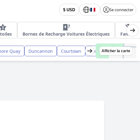
Se connecter
$ USD
toiles
Bornes de Recharge Voitures Électriques
Famille
more Quay
Duncannon
Courtown
Rosslare Harbour
Afficher la carte