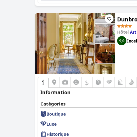
Dunbro
Hôtel
Ar
Excel
9,0
$
Information
Catégories
Boutique
Luxe
Historique