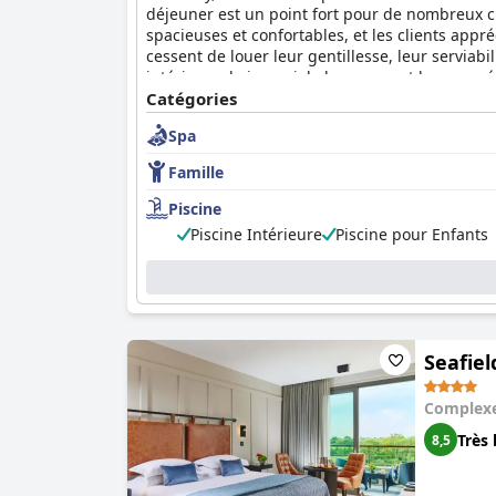
déjeuner est un point fort pour de nombreux cl
spacieuses et confortables, et les clients appr
cessent de louer leur gentillesse, leur serviabili
intérieure, le jacuzzi, le hammam et le sauna 
envisager l'
Catégories
Ashdown Park Hotel
, car de nombre
une excellente option pour ceux qui recherche
Spa
Famille
Piscine
Piscine Intérieure
Piscine pour Enfants
Seafiel
Complexe
Très 
8,5