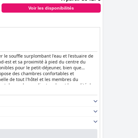
Voir les disponibilités
 le souffle surplombant l'eau et l'estuaire de
ud-est et sa proximité à pied du centre du
onibles pour le petit-déjeuner, bien que
propose des chambres confortables et
elle de tout l'hôtel et les membres du
és et de nombreux clients saluent la qualité des
es, la plupart conviennent que la literie est
xpérience fantastique pour une pause de détente