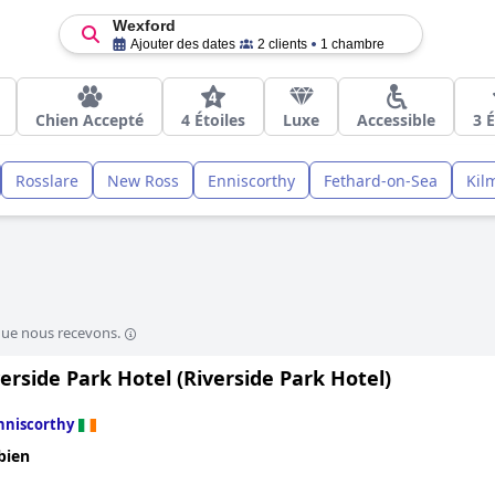
Wexford
Ajouter des dates
2 clients
1 chambre
Chien Accepté
4 Étoiles
Luxe
Accessible
3 É
Rosslare
New Ross
Enniscorthy
Fethard-on-Sea
Kil
que nous recevons.
erside Park Hotel (Riverside Park Hotel)
nniscorthy
bien