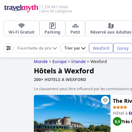
7,258,491 hôtels
dans 60 catégories
Wi-Fi Gratuit
Parking
Petit
Réservé aux Adultes
Wexford
Gorey
Fourchette de prix
Trier par
Monde
>
Europe
>
Irlande
>
Wexford
Hôtels à Wexford
200+ HOTELS A WEXFORD
Le classement peut être influencé par les commissions 
The Riv
Hôtel à
E
Très 
8,4