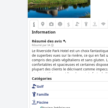
$
Information
Résumé des avis
Résumé par IA
Le Riverside Park Hotel est un choix fantastiqu
de superbes vues sur la rivière, ce qui en fait 
compris des plats végétaliens et sans gluten. L
confortables et spacieuses et certaines dispose
plupart des clients le décrivant comme impecca
piscine intérieure est l'un des points forts de 
adaptées à leurs besoins, l'aire de jeux et la 
Catégories
parking à proximité. Dans l'ensemble, le River
Golf
endroit magnifique.
Famille
Piscine
Piscine Intérieure