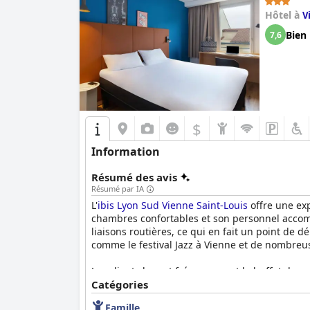
Hôtel à
V
Bien
7,6
$
Information
Résumé des avis
Résumé par IA
L'
ibis Lyon Sud Vienne Saint-Louis
offre une exp
chambres confortables et son personnel accommo
liaisons routières, ce qui en fait un point de 
comme le festival Jazz à Vienne et de nombreus
Les clients louent fréquemment le buffet du pe
maison, des fruits frais, des viennoiseries et 
Catégories
quelques critiques sur les prix, le petit-déjeu
Famille