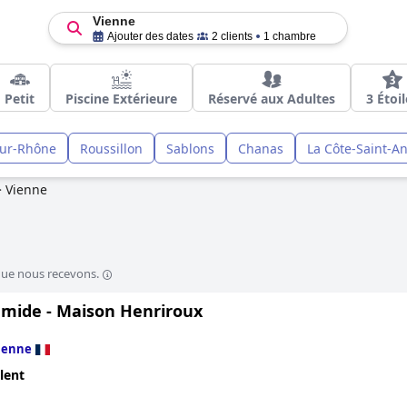
Vienne
Ajouter des dates
2 clients
1 chambre
Petit
Piscine Extérieure
Réservé aux Adultes
3 Étoi
sur-Rhône
Roussillon
Sablons
Chanas
La Côte-Saint-A
>
Vienne
que nous recevons.
amide - Maison Henriroux
ienne
lent