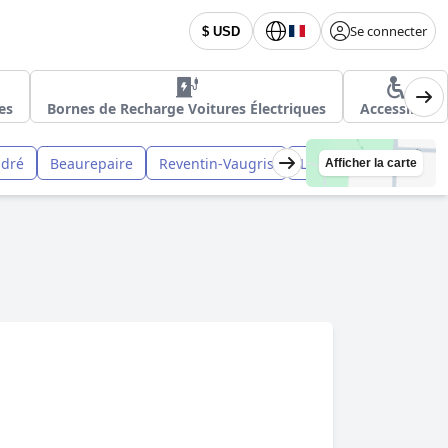
Se connecter
$ USD
les
Bornes de Recharge Voitures Électriques
Accessible
ndré
Beaurepaire
Reventin-Vaugris
Le Péage-de-Roussill
Afficher la carte