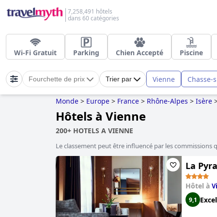
7,258,491 hôtels
dans 60 catégories
Wi-Fi Gratuit
Parking
Chien Accepté
Piscine
Vienne
Chasse-
Fourchette de prix
Trier par
Monde
>
Europe
>
France
>
Rhône-Alpes
>
Isère
Hôtels à Vienne
200+ HOTELS A VIENNE
Le classement peut être influencé par les commissions 
La Pyr
Hôtel à
V
Excel
9,1