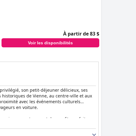
À partir de 83 $
Voir les disponibilités
vilégié, son petit-déjeuner délicieux, ses
historiques de Vienne, au centre-ville et aux
a proximité avec les événements culturels
yageurs en voiture.
t copieuses, notamment des confitures faites
possibilité de manger sur la terrasse. Malgré