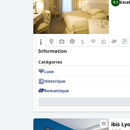
Excel
9,1
$
Information
Catégories
Luxe
Historique
Romantique
ibis Ly