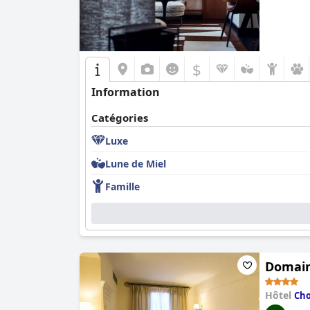
$
Information
Catégories
Luxe
Lune de Miel
Famille
Domaine
Hôtel
Cho