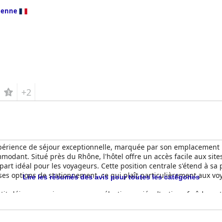
ienne
+2
érience de séjour exceptionnelle, marquée par son emplacement pri
dant. Situé près du Rhône, l'hôtel offre un accès facile aux sites 
départ idéal pour les voyageurs. Cette position centrale s'étend à s
es options de stationnement, ce qui plaît particulièrement aux vo
Lire les résumés des avis pour toutes les catégories
tit-déjeuner, qui propose une sélection variée d'options fraîches e
des plats salés, le tout servi dans une atmosphère agréable avec la 
ner dépasse généralement les attentes.