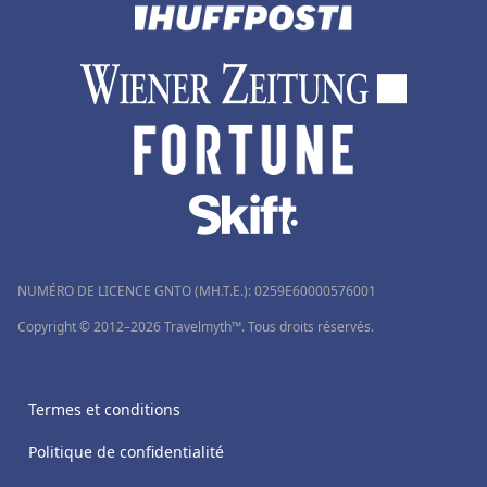
NUMÉRO DE LICENCE GNTO (MH.T.E.): 0259Ε60000576001
Copyright © 2012–2026 Travelmyth™. Tous droits réservés.
Termes et conditions
Politique de confidentialité