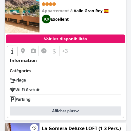
Appartement à
Valle Gran Rey
Excellent
9,0
Voir les disponibilités
$
+3
Information
Catégories
Plage
Wi-Fi Gratuit
Parking
Afficher plus
La Gomera Deluxe LOFT (1-3 Pers.)