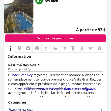
Très bien
8,7
À partir de 93 $
Voir les disponibilités
$
Information
Résumé des avis
Résumé par IA
L'
Hotel Gran Rey
reçoit régulièrement de nombreux éloges pour
son emplacement central de premier choix à Valle Gran Rey. Les
clients apprécient la proximité de la plage, les vues imprenables
sur la mer et l'environnement paisible. L'emplacement
Lire les résumés des avis pour toutes les catégories
avantageux de l'hôtel facilite l'accès à pied aux restaurants et
aux boutiques, et il est bien situé pour la randonnée et le
tourisme dans les montagnes environnantes. La zone sans bruit
Catégories
offre un refuge paisible, qui, combiné à un personnel amical et à
Bord De Mer
de bonnes installations, fait de l'
Hotel Gran Rey
un excellent