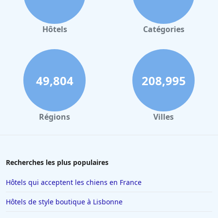
Hôtels à Valence
Hôtels à Gerardmer
Hôtels
Catégories
Hôtels à Villeurbanne
Hôtels à Londres
Hôtels à Reims
49,804
208,995
Hôtels à Milan
Hôtels à Barcelone
Régions
Villes
Hôtels à La Baule-Escoublac
Hôtels à Saint-Jean-de-Luz
Hôtels à Tain-lʼHermitage
Recherches les plus populaires
Hôtels à Interlaken
Hôtels qui acceptent les chiens en France
Hôtels à Nancy
Hôtels de style boutique à Lisbonne
Hôtels à Ajaccio