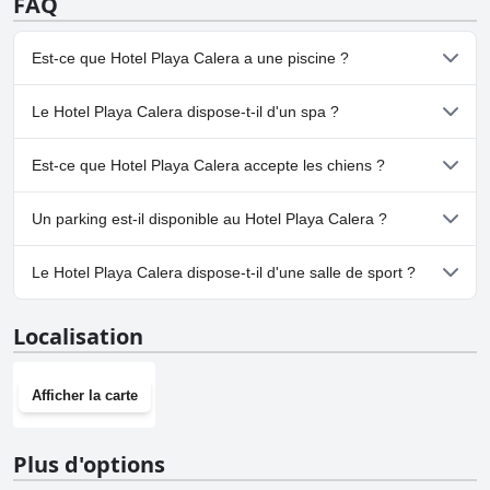
FAQ
Est-ce que Hotel Playa Calera a une piscine ?
Oui, Hotel Playa Calera dispose de piscine(s) appartenant à une
Le Hotel Playa Calera dispose-t-il d'un spa ?
ou plusieurs des catégories suivantes : Piscine à Débordement,
Piscine Sur le Toit, Piscine Vue Panoramique, Piscine Extérieure.
Non, il n'y a pas de spa à Hotel Playa Calera.
Est-ce que Hotel Playa Calera accepte les chiens ?
Non, Hotel Playa Calera n'accepte pas les chiens.
Un parking est-il disponible au Hotel Playa Calera ?
Oui, un parking est disponible à Hotel Playa Calera.
Le Hotel Playa Calera dispose-t-il d'une salle de sport ?
Non, Hotel Playa Calera n'a pas de salle de sport.
Localisation
Afficher la carte
Plus d'options