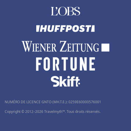
NUMÉRO DE LICENCE GNTO (MH.T.E.): 0259Ε60000576001
Copyright © 2012–2026 Travelmyth™. Tous droits réservés.