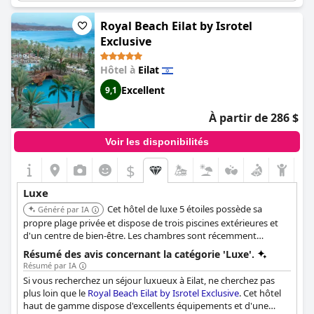
clients s'accordent à dire qu'il s'agit d'un hôtel de charme
luxueux et tranquille appartenant à une grande chaîne. Grâce à
Royal Beach Eilat by Isrotel
l'équilibre parfait entre le souci du détail et l'intimité, l'Herods
Exclusive
Vitalis Spa Hotel Eilat se distingue comme un hôtel haut de
gamme qui prend vraiment soin de tout. Offrez-vous de vraies
Hôtel à
Eilat
vacances de luxe en séjournant dans cet hôtel exceptionnel.
Excellent
9,1
À partir de 286 $
Voir les disponibilités
$
Luxe
Cet hôtel de luxe 5 étoiles possède sa
Généré par IA
propre plage privée et dispose de trois piscines extérieures et
d'un centre de bien-être. Les chambres sont récemment
rénovées avec vue sur la piscine ou la mer, et la plupart ont des
Résumé des avis concernant la catégorie 'Luxe'.
balcons. L'hôtel propose cinq restaurants sur place et un spa à
Résumé par IA
service complet.
Si vous recherchez un séjour luxueux à Eilat, ne cherchez pas
plus loin que le
Royal Beach Eilat by Isrotel Exclusive
. Cet hôtel
haut de gamme dispose d'excellents équipements et d'une