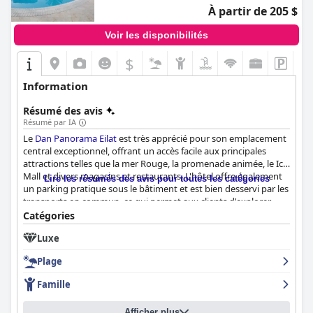
À partir de 205 $
Voir les disponibilités
$
Information
Résumé des avis
Résumé par IA
Le
Dan Panorama Eilat
est très apprécié pour son emplacement
central exceptionnel, offrant un accès facile aux principales
attractions telles que la mer Rouge, la promenade animée, le Ice
Mall et divers magasins et restaurants. L'hôtel offre également
Lire les résumés des avis pour toutes les catégories
un parking pratique sous le bâtiment et est bien desservi par les
transports en commun, ce qui permet aux clients d'explorer
facilement Eilat. Les clients apprécient la vue imprenable sur le
Catégories
lagon ou la marina, bien que certains notent que la décoration
Luxe
de l'hôtel est un peu désuète.
Plage
Le petit-déjeuner au
Dan Panorama Eilat
est un atout majeur,
souvent décrit comme copieux, varié et délicieux. Les clients
Famille
soulignent la qualité supérieure de la nourriture et la diversité
des choix qui répondent à divers besoins alimentaires,
Afficher plus