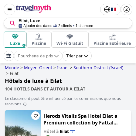
Eilat, Luxe
Ajouter des dates
2 clients
1 chambre
Luxe
Piscine
Wi-Fi Gratuit
Piscine Extérieure
Fourchette de prix
Trier par
Monde
>
Moyen-Orient
>
Israël
>
Southern District (Israel)
>
Eilat
Hôtels de luxe à Eilat
104 HOTELS DANS ET AUTOUR A EILAT
Le classement peut être influencé par les commissions que nous
recevons.
Herods Vitalis Spa Hotel Eilat a
Premium collection by Fattal
Hotels
Hôtel à
Eilat