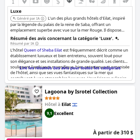
$
Luxe
L'un des plus grands hôtels d'Eilat, inspiré
Généré par IA
par la légende du palais de la reine de Saba, offrant un
emplacement superbe avec vue sur la mer Rouge. Il dispose
d'un centre commercial, d'une piscine surplombant la mer, de
Résumé des avis concernant la catégorie 'Luxe'.
quatre restaurants et du Sheba Spa avec sauna, hammam, bain
Résumé par IA
à remous et massages.
L'hôtel
Queen of Sheba Eilat
est fréquemment décrit comme un
établissement luxueux et bien entretenu, souvent loué pour
son élégance et ses installations de grande qualité. Les clients
soulignent l'ambiance magnifique, bien entretenue et organisée
Lire les résumés des avis pour toutes les catégories
de l'hôtel, ainsi que ses vues fantastiques sur la mer qui
contribuent à une atmosphère luxueuse. L'expérience culinaire,
incluant le petit-déjeuner et le dîner, est considérée comme
luxueuse, certains qualifiant le petit-déjeuner de fantaisie. La
Lagoona by Isrotel Collection
propreté et l'ambiance générale sont également notées comme
exceptionnelles, offrant un parfum agréable typique des hôtels
Hôtel à
Eilat
de luxe.
Excellent
9,1
Malgré ces critiques positives, il existe des opinions partagées
quant à savoir si l'hôtel répond aux normes internationales en
matière de luxe. Bien que plusieurs clients le classent comme un
À partir de 310 $
lieu de premier ordre ou de haut standing, d'autres estiment