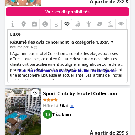
À partir de 232 $
Voir les disponibilités
$
Luxe
Résumé des avis concernant la catégorie 'Luxe'.
Résumé par IA
L'Agamim par Isrotel Collection a suscité des éloges pour ses
offres luxueuses, ce qui en fait une destination de choix. Les
clients ont particulièrement souligné la magnifique zone de la
piscine, dotée de divers lits ombragés et non ombragés, créant
Lire les résumés des avis pour toutes les catégories
une atmosphère luxueuse et accueillante. Les jardins de l'hôtel
ont été décrits comme féeriques, contribuant à un
environnement de grande classe, moderne et visuellement
attrayant.
Sport Club by Isrotel Collection
Les hébergements à l'Agamim sont d'un niveau
Hôtel à
Eilat
particulièrement élevé, avec des chambres offrant des vues
pittoresques sur l'eau et une ambiance à la fois moderne et
Très bien
8,5
luxueuse. La propreté est maintenue à un niveau impeccable,
améliorant encore l'expérience de luxe. Les repas à l'hôtel sont
un régal, avec un restaurant chic servant une nourriture
À partir de 299 $
excellente et abondante.