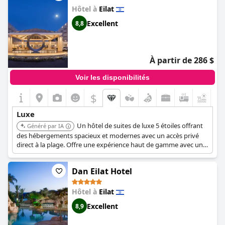
Hôtel à
Eilat
Excellent
8,8
À partir de 286 $
Voir les disponibilités
$
Luxe
Un hôtel de suites de luxe 5 étoiles offrant
Généré par IA
des hébergements spacieux et modernes avec un accès privé
direct à la plage. Offre une expérience haut de gamme avec un
centre de spa, une cuisine gastronomique et un accent sur le
confort et la relaxation dans un emplacement privilégié à Eilat.
Dan Eilat Hotel
Hôtel à
Eilat
Excellent
8,9