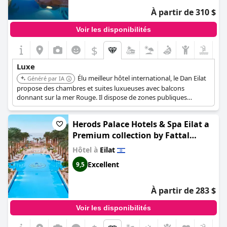
À partir de 310 $
Voir les disponibilités
$
Luxe
Élu meilleur hôtel international, le Dan Eilat
Généré par IA
propose des chambres et suites luxueuses avec balcons
donnant sur la mer Rouge. Il dispose de zones publiques
spectaculaires, de piscines avec cascades et d'un somptueux
spa. Les clients des chambres Executive, des chambres Terrasse
Herods Palace Hotels & Spa Eilat a
ou des Suites bénéficient d'un accès gratuit au salon Executive.
Premium collection by Fattal
Hotels
Hôtel à
Eilat
Excellent
9,5
À partir de 283 $
Voir les disponibilités