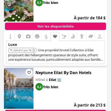
l'expérience globale est celle de la sophistication et du plaisir.
Très bien
8,5
À partir de 184 $
Voir les disponibilités
$
Luxe
Une propriété Isrotel Collection à Eilat
Généré par IA
proposant des hébergements spacieux de style suite, offrant
une expérience luxueuse, particulièrement adaptée aux familles
recherchant un confort haut de gamme. Comprend de vastes
zones de piscine conçues pour ressembler à un jardin tropical.
Neptune Eilat By Dan Hotels
Hôtel à
Eilat
Très bien
8,2
À partir de 213 $