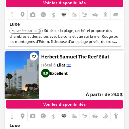
Voir les disponibilités
$
Luxe
Situé sur la plage, cet hôtel propose des
Généré par IA
chambres et des suites avec balcons et vue sur la mer Rouge ou
les montagnes d'Edom. Il dispose d'une plage privée, de trois
piscines, d'une salle de sport entièrement équipée et d'un spa
avec sauna.
Herbert Samuel The Reef Eilat
Hôtel à
Eilat
Excellent
8,9
À partir de 234 $
Voir les disponibilités
$
Luxe