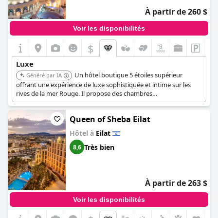
À partir de 260 $
Voir les disponibilités
$
Luxe
Un hôtel boutique 5 étoiles supérieur
Généré par IA
offrant une expérience de luxe sophistiquée et intime sur les
rives de la mer Rouge. Il propose des chambres
méticuleusement conçues, un accès exclusif aux commodités du
complexe Herods, et met l'accent sur un service personnalisé.
Queen of Sheba Eilat
Hôtel à
Eilat
Très bien
8,6
À partir de 263 $
Voir les disponibilités