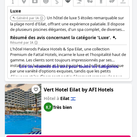
$
Luxe
Un hôtel de luxe 5 étoiles remarquable sur
Généré par IA
la plage nord d'Eilat, offrant une expérience palatiale. Il dispose
de plusieurs piscines élégantes, d'un spa complet, de diverses
options de restauration gastronomique et d'un large éventail
Résumé des avis concernant la catégorie 'Luxe'.
d'installations de divertissement et de loisirs.
Résumé par IA
L'hôtel Herods Palace Hotels & Spa Eilat, une collection
Premium de Fattal Hotels, incarne le luxe et l'hospitalité haut de
gamme. Les clients sont toujours impressionnés par ses
installations luxueuses et bien équipées. Le buffet se distingue
Lire les résumés des avis pour toutes les catégories
par une variété d'options exquises, tandis que les petits
déjeuners et les dîners sont particulièrement remarqués pour
leur luxe. Les chambres et les suites offrent une expérience de
très haute qualité, en particulier celles situées aux étages
Vert Hotel Eilat by AFI Hotels
supérieurs. Les piscines luxueuses et l'ambiance générale
Hôtel à
Eilat
montrent clairement que cet hôtel maintient des normes
élevées à tous les égards. Le service VIP ajoute une couche
Très bien
8,7
supplémentaire d'exclusivité, garantissant que chaque aspect
du séjour est sans compromis.