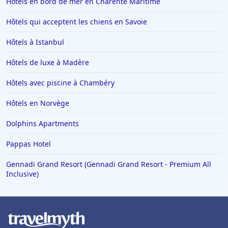
Hôtels en bord de mer en Charente Maritime
Hôtels de luxe à Nice
Hôtels qui acceptent les chiens en Savoie
Hôtels de luxe en Gironde
Hôtels à Istanbul
Hôtels de luxe dans l'Oise
Hôtels de luxe à la Barbade
Hôtels de luxe à Madère
Hôtels de luxe à Evian-les-Bains
Hôtels avec piscine à Chambéry
Hôtels en Norvège
Dolphins Apartments
Pappas Hotel
Gennadi Grand Resort (Gennadi Grand Resort - Premium All
Inclusive)