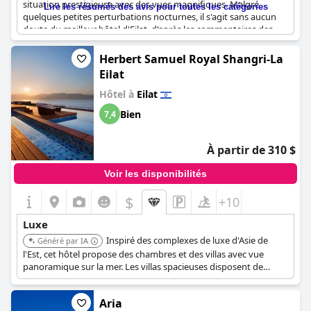
situation prestigieuse avec des vues magnifiques. Malgré
Lire les résumés des avis pour toutes les catégories
quelques petites perturbations nocturnes, il s'agit sans aucun
doute du meilleur hôtel d'Eilat, d'après les commentaires des
clients. L'hôtel dégage une atmosphère de luxe et est
parfaitement géré, ce qui en fait une escapade parfaite pour
Herbert Samuel Royal Shangri-La
tous ceux qui souhaitent se faire dorloter et se détendre. Ne
Eilat
manquez pas cet hôtel numéro un dans la ville la plus
méridionale d'Israël.
Hôtel à
Eilat
Bien
7,4
À partir de 310 $
Voir les disponibilités
$
+10
Luxe
Inspiré des complexes de luxe d'Asie de
Généré par IA
l'Est, cet hôtel propose des chambres et des villas avec vue
panoramique sur la mer. Les villas spacieuses disposent de
piscines privées et de terrasses ensoleillées. L'hôtel offre un
salon unique avec des rafraîchissements et propose des soins
Aria
spa en chambre.