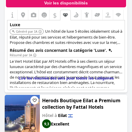
Voir les disponibilités
$
Luxe
Un hôtel de luxe 5 étoiles idéalement situé à
Généré par IA
Eilat, réputé pour ses services et hébergements de bien-être.
Propose des chambres et suites rénovées avec vue sur la mer,
un complexe spa, un club de fitness et des normes de service
Résumé des avis concernant la catégorie 'Luxe'.
élevées.
Résumé par IA
Le Vert Hotel Eilat par AFI Hotels offre à ses clients un séjour
luxueux caractérisé par des chambres magnifiques et un service
exceptionnel. L'hôtel est constamment décrit comme charmant,
de nombreux clients appréciant le service de haut niveau et les
Lire les résumés des avis pour toutes les catégories
installations de restauration bien aménagées. La nourriture,
l'hébergement et l'expérience globale sont notés comme
parfaits, avec toutes les extravagances auxquelles on pourrait
s'attendre d'un établissement de luxe. Malgré des perturbations
Herods Boutique Eilat a Premium
occasionnelles, le consensus général indique un bel hôtel qui
collection by Fattal Hotels
offre une escapade de luxe parfaite, avec des équipements de
premier ordre et une salle à manger 5 étoiles.
Hôtel à
Eilat
Excellent
9,3