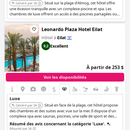
Situé sur la plage d'Almog, cet hôtel offre
Généré par IA
une évasion tranquille avec un complexe piscine et spa. Les
chambres de luxe offrent un accès à des piscines partagées ou
communicantes, et les suites disposent d'un grand salon
complété par une piscine adjacente avec vue panoramique sur
Leonardo Plaza Hotel Eilat
le golfe.
Hôtel à
Eilat
Excellent
9,2
À partir de 253 $
Voir les disponibilités
$
Luxe
Situé en face de la plage, cet hôtel propose
Généré par IA
des chambres et des suites avec vue sur la mer. Il dispose d'un
complexe spa avec saunas, piscines, une salle de sport et des
salles de soins. L'hôtel dispose de trois piscines, d'un bain à
Résumé des avis concernant la catégorie 'Luxe'.
remous de luxe et offre un accès à une plage privée à proximité.
Résumé par IA