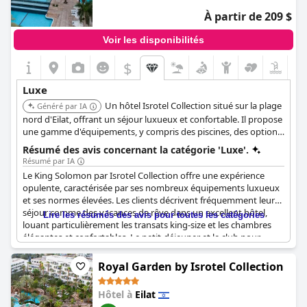
d'un niveau élevé, avec une sélection de petit-déjeuner riche et
À partir de 209 $
variée qui a satisfait les clients.
Voir les disponibilités
Cet établissement cinq étoiles a dépassé les attentes sur
plusieurs fronts, ce qui en fait un choix de premier ordre pour
$
ceux qui recherchent des vacances de luxe. Des équipements
exceptionnels au haut niveau de qualité de tout ce qui est
Luxe
fourni,
Lagoona by Isrotel Collection
assure un séjour luxueux à
Un hôtel Isrotel Collection situé sur la plage
tous ses visiteurs.
Généré par IA
nord d'Eilat, offrant un séjour luxueux et confortable. Il propose
une gamme d'équipements, y compris des piscines, des options
de restauration et des activités, respectant les normes élevées
Résumé des avis concernant la catégorie 'Luxe'.
de la marque Isrotel.
Résumé par IA
Le King Solomon par Isrotel Collection offre une expérience
opulente, caractérisée par ses nombreux équipements luxueux
et ses normes élevées. Les clients décrivent fréquemment leur
séjour comme des vacances de rêve dans un excellent hôtel,
Lire les résumés des avis pour toutes les catégories
louant particulièrement les transats king-size et les chambres
élégantes et confortables. Le petit-déjeuner et le club pour
enfants se distinguent tous deux par leur luxe, offrant un
confort et un plaisir complets aux familles. Les espaces de l'hôtel
Royal Garden by Isrotel Collection
sont constamment notés pour leur grandeur et leur luxe,
encapsulant l'essence d'un établissement royal. Bien que le
Hôtel à
Eilat
design puisse présenter quelques éléments plus anciens,