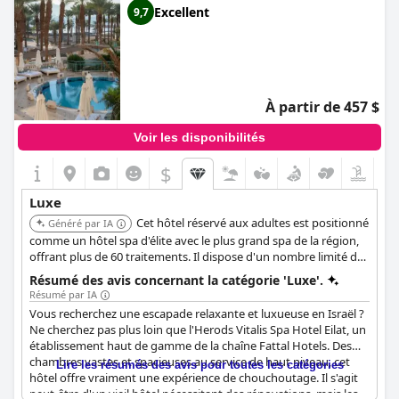
Excellent
9,7
À partir de 457 $
Voir les disponibilités
$
Luxe
Cet hôtel réservé aux adultes est positionné
Généré par IA
comme un hôtel spa d'élite avec le plus grand spa de la région,
offrant plus de 60 traitements. Il dispose d'un nombre limité de
chambres et de suites pour l'intimité, d'un restaurant
Résumé des avis concernant la catégorie 'Luxe'.
gastronomique et d'installations VIP comme une réception
Résumé par IA
personnelle avec dégustation de champagne et un service de
Vous recherchez une escapade relaxante et luxueuse en Israël ?
transport VIP. Les clients ont accès à une plage privée et au
Ne cherchez pas plus loin que l'Herods Vitalis Spa Hotel Eilat, un
Vitalis Lounge.
établissement haut de gamme de la chaîne Fattal Hotels. Des
chambres vastes et spacieuses au service de haut niveau, cet
Lire les résumés des avis pour toutes les catégories
hôtel offre vraiment une expérience de chouchoutage. Il s'agit
peut-être d'un vieil hôtel nécessitant des rénovations, mais les