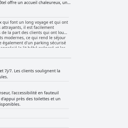
tel offre un accueil chaleureux, un
e Bourges, à proximité de l'autoroute
trimoine exceptionnel et sa riche
x qui font un long voyage et qui ont
attrayants, il est facilement
 de la part des clients qui ont loué
nts modernes, ce qui rend le séjour
ose également d'un parking sécurisé
apprécié le lit bébé préparé et les
n et de décoration désuète, la
i se rendent à Bourges. Les clients
ropose des chambres pour les
t 7j/7. Les clients soulignent la
ules.
eur, l'accessibilité en fauteuil
d'appui près des toilettes et un
isponibles.