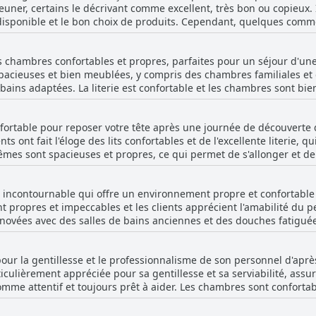
éjeuner, certains le décrivant comme excellent, très bon ou copieux.
disponible et le bon choix de produits. Cependant, quelques com
est trop dur. Le petit déjeuner était bien présenté et certains clients
'hôtel a reçu des avis mitigés, certains étant décrits comme effica
 chambres confortables et propres, parfaites pour un séjour d'une
e l'Ace Hotel Bourges semble être une option décente pour les clien
pacieuses et bien meublées, y compris des chambres familiales e
bains adaptées. La literie est confortable et les chambres sont b
est aimable, serviable et arrangeant. Malgré une décoration un pe
comme un chauffage efficace et une télévision à écran plat. L'hôt
fortable pour reposer votre tête après une journée de découverte 
g sécurisé, ce qui en fait un lieu de séjour idéal. Si certaines ch
nts ont fait l'éloge des lits confortables et de l'excellente literie,
pres, confortables et d'un excellent rapport qualité-prix.
mes sont spacieuses et propres, ce qui permet de s'allonger et de
toujours prêt à aider - même les amis à fourrure sont accueillis à bra
ur les oreillers, il y a beaucoup d'autres points positifs qui font
l incontournable qui offre un environnement propre et confortabl
ns cette charmante ville française.
t propres et impeccables et les clients apprécient l'amabilité du p
novées avec des salles de bains anciennes et des douches fatiguées
éception est également félicitée pour son professionnalisme et sa cou
 ou une odeur persistante de fumée de tabac, mais il s'agit d'incid
pour la gentillesse et le professionnalisme de son personnel d'aprè
etenu. Le petit déjeuner gratuit est frais et hygiénique, et person
ticulièrement appréciée pour sa gentillesse et sa serviabilité, ass
urges répond à un niveau de propreté satisfaisant que les clients a
comme attentif et toujours prêt à aider. Les chambres sont confortab
ait allé au-delà de leurs attentes, en fournissant des équipement
inental est également apprécié par de nombreux clients. Bien que c