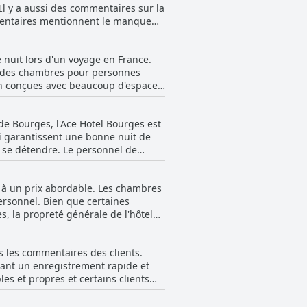
 Il y a aussi des commentaires sur la
mentaires mentionnent le manque
 ont apprécié le fait qu'il soit en
ces mais pas trop amicaux. Dans
 nuit lors d'un voyage en France.
ts avec un large choix de
t des chambres pour personnes
ien conçues avec beaucoup d'espace
u vieillotte, les chambres sont
el bénéficie également d'un
de Bourges, l'Ace Hotel Bourges est
ambres mériteraient d'être rénovées,
 qui garantissent une bonne nuit de
 se détendre. Le personnel de
s ouverts. Bien qu'il y ait eu
 de l'Ace Hotel Bourges un choix
e à un prix abordable. Les chambres
ersonnel. Bien que certaines
, la propreté générale de l'hôtel
rtoisie. Certains clients ont trouvé
ents isolés dans un hôtel
s les commentaires des clients.
ne ne s'est plaint de sa propreté.
urant un enregistrement rapide et
pprécient.
les et propres et certains clients
s supplémentaires pour leurs
ertains aient noté un possible