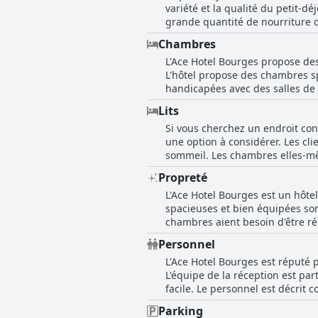
variété et la qualité du petit-d
grande quantité de nourriture 
de variété ou le fait que le pain 
Chambres
libre-service. Le personnel de l
L'Ace Hotel Bourges propose des
l'ensemble, le petit déjeuner d
L'hôtel propose des chambres s
nourriture.
handicapées avec des salles de 
et de rangements. Le personnel 
Lits
dotées d'équipements modernes 
Si vous cherchez un endroit con
emplacement idéal et d'un parkin
une option à considérer. Les clie
elles n'en restent pas moins pro
sommeil. Les chambres elles-mê
l'hôtel est amical, serviable et 
Propreté
quelques commentaires négatifs s
L'Ace Hotel Bourges est un hôte
intéressant pour votre séjour da
spacieuses et bien équipées son
chambres aient besoin d'être ré
est saluée par les clients. La r
Personnel
de la moisissure dans la douche
L'Ace Hotel Bourges est réputé 
généralement propre et bien entr
L'équipe de la réception est par
Dans l'ensemble, l'Ace Hotel Bo
facile. Le personnel est décrit 
ont indiqué que le personnel ét
Parking
enfants. Le petit déjeuner cont