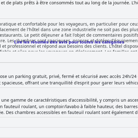
et de plats prêts à être consommés tout au long de la journée. L'hô
 gratuit pour plus de commodité. Situé à l'entrée du centre-ville d
lorer la pittoresque région Centre-Val de Loire, connue pour son pa
pratique et confortable pour les voyageurs, en particulier pour ceu
acement de l'hôtel dans une zone industrielle ne soit pas des plus 
estaurants. Le petit déjeuner a fait l'objet de commentaires positifs
riture. Les chambres sont spacieuses, propres et dotées d'équipeme
Lire les résumés des avis pour toutes les catégories
l et professionnel et répond aux besoins des clients. L'hôtel disp
n fiable et sûre pour les voyageurs en déplacement. Les familles ont 
n qu'il y ait eu quelques problèmes mineurs de bruit, de navigatio
aluée, ce qui en fait un lieu de séjour incontournable pour ceux qu
its confortables de l'hôtel. L'hôtel est également accessible et p
ose un parking gratuit, privé, fermé et sécurisé avec accès 24h/24 e
pacieuse, offrant une tranquillité d'esprit pour garer leurs véhic
e une gamme de caractéristiques d'accessibilité, y compris un ascens
n fauteuil roulant, un comptoir/lavabo à faible hauteur, des barres 
rée. Des chambres accessibles en fauteuil roulant sont également d