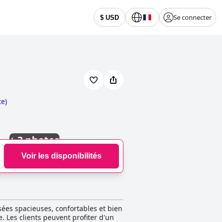
Se connecter
$ USD
te
)
+
3 photos
Voir les disponibilités
sées spacieuses, confortables et bien
. Les clients peuvent profiter d'un