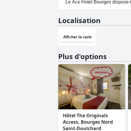
Oui, un parking est disponible
Le Ace Hotel Bourges dispose-t-
Non, Ace Hotel Bourges n'a pas
Localisation
Afficher la carte
Plus d'options
Hôtel The Originals
Access, Bourges Nord
Saint-Doulchard