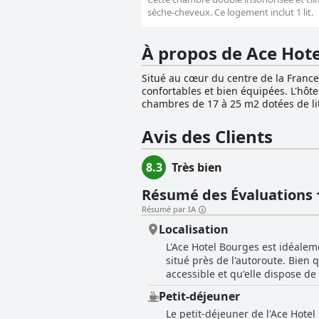
sèche-cheveux. Ce logement inclut 1 lit.
À propos de Ace Hot
Situé au cœur du centre de la France
confortables et bien équipées. L'hôte
chambres de 17 à 25 m2 dotées de lit
paisible après une longue journée de
vous garantissant un séjour agréable et de q
Avis des Clients
propose de nombreux services et équi
gastronomique est proposé, avec une 
8.3
Très bien
fruits frais, des produits laitiers, 
personnes souhaitant manger un morce
Résumé des Évaluations
ouvert 24 heures sur 24, pour la commodité des clients. La situation privilégiée de l'hôtel à
de l'autoroute A71, permet d'apprécie
Résumé par IA
exceptionnel et sa richesse architect
Localisation
Différents itinéraires de découverte
profiter au maximum de votre séjour
L'Ace Hotel Bourges est idéalem
situé près de l'autoroute. Bien q
accessible et qu'elle dispose de
clients ont été gênés par le br
Petit-déjeuner
options de restauration autour 
Le petit-déjeuner de l'Ace Hotel
ville de Bourges. L'emplacement