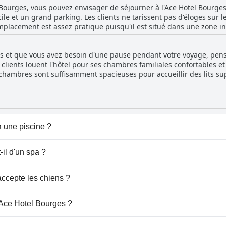
Bourges, vous pouvez envisager de séjourner à l'Ace Hotel Bourges.
sitifs l'emportent largement sur les négatifs. Les réceptionnistes 
cile et un grand parking. Les clients ne tarissent pas d'éloges sur l
 demandes spéciales. Dans l'ensemble, les clients ont une impressi
emplacement est assez pratique puisqu'il est situé dans une zone ind
 amical et professionnel.
 parking. Néanmoins, l'hôtel propose un parking privé avec des barr
t sûre pour garer votre voiture. De plus, certaines chambres ont un
s et que vous avez besoin d'une pause pendant votre voyage, pense
ment utile lorsque vous voyagez avec un coffre plein. Enfin, le parki
lients louent l'hôtel pour ses chambres familiales confortables et 
urs au budget serré.
es chambres sont suffisamment spacieuses pour accueillir des lits s
cloison ou des lits superposés pourraient être utiles pour sépare
aux familles qui partent en week-end ou font un long voyage avec 
it plus pratique pour ranger les affaires comme les poussettes. Tou
familles qui souhaitent faire une pause pendant leur voyage.
 une piscine ?
s de piscine.
il d'un spa ?
 Hotel Bourges.
ccepte les chiens ?
pte pas les chiens.
 Ace Hotel Bourges ?