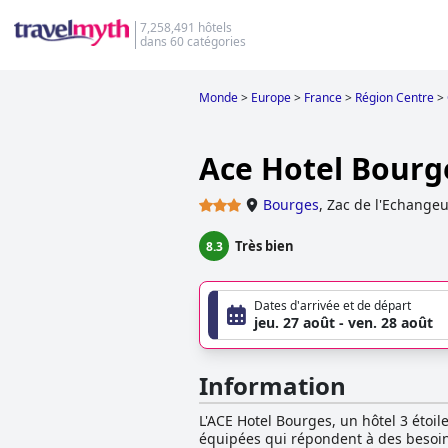
7,258,491 hôtels
dans 60 catégories
Monde
>
Europe
>
France
>
Région Centre
>
Ace Hotel Bourg
Bourges
,
Zac de l'Echangeu
Très bien
8.3
Dates d'arrivée et de départ
jeu. 27 août - ven. 28 août
Information
L'ACE Hotel Bourges, un hôtel 3 étoi
équipées qui répondent à des besoins 