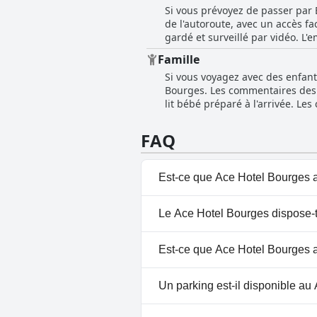
Si vous prévoyez de passer par 
manque de personnel, les avis po
de l'autoroute, avec un accès fa
et leur rapidité à répondre aux
gardé et surveillé par vidéo. L'
Hotel Bourges, qui est courtois,
eu du mal à trouver l'entrée du
Famille
qui en fait une option fiable e
Si vous voyagez avec des enfant
parking, ce qui est particulière
Bourges. Les commentaires des c
supplémentaire pour les voyage
lit bébé préparé à l'arrivée. L
mais certains suggèrent qu'une 
mineur, l'hôtel est recommandé 
FAQ
suggéré qu'un lit superposé sera
une excellente option pour les 
Est-ce que Ace Hotel Bourges a
Non, Ace Hotel Bourges n'a pa
Le Ace Hotel Bourges dispose-t-
Non, il n'y a pas de spa à Ace
Est-ce que Ace Hotel Bourges a
Non, Ace Hotel Bourges n'acce
Un parking est-il disponible au