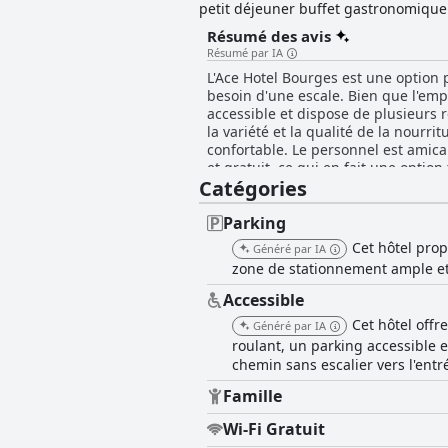
petit déjeuner buffet gastronomique 
service 24h/24 et un parking sécurisé
Résumé des avis
A71, l'hôtel permet aux clients d'exp
Résumé par IA
histoire architecturale.
L'Ace Hotel Bourges est une option 
besoin d'une escale. Bien que l'empl
accessible et dispose de plusieurs r
la variété et la qualité de la nour
confortable. Le personnel est amica
et gratuit, ce qui en fait une optio
Catégories
chambres familiales spacieuses. Bie
propreté générale de l'hôtel a été s
ont également bien dormi dans les l
Parking
personnes à mobilité réduite.
Cet hôtel prop
Généré par IA
zone de stationnement ample et s
Accessible
Cet hôtel offr
Généré par IA
roulant, un parking accessible e
chemin sans escalier vers l'ent
Famille
Wi-Fi Gratuit