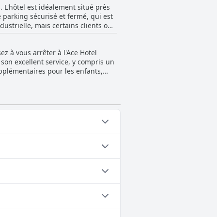
 L'hôtel est idéalement situé près
sont réputés pour leur disponibilité
e parking sécurisé et fermé, qui est
on positive du personnel de l'Ace
ustrielle, mais certains clients ont
ières de sécurité électriques, ce
e vue imprenable sur le grand
z à vous arrêter à l'Ace Hotel
ng est gratuit, ce qui est un atout
son excellent service, y compris un
upplémentaires pour les enfants,
r les enfants. Malgré ce problème
de jeunes enfants. Un client a
tefois, dans l'ensemble, l'hôtel est