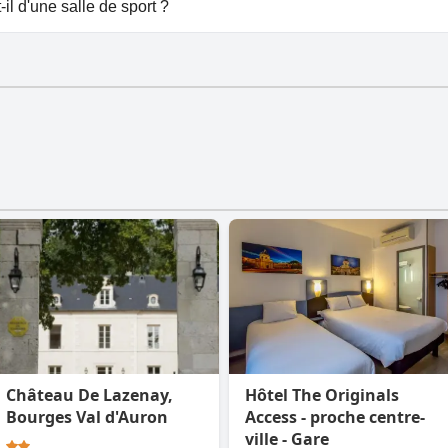
 à Ace Hotel Bourges.
il d'une salle de sport ?
 de salle de sport.
Château De Lazenay,
Hôtel The Originals
Bourges Val d'Auron
Access - proche centre-
ville - Gare