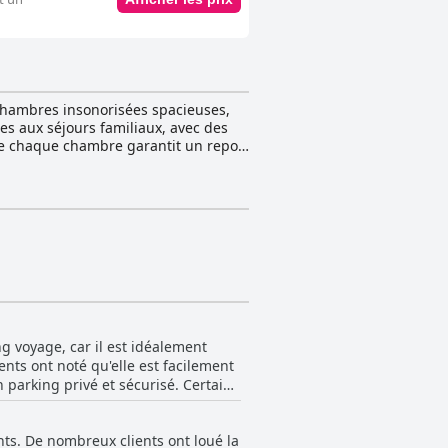
 chambres insonorisées spacieuses,
res aux séjours familiaux, avec des
 de chaque chambre garantit un repos
haleureusement 24 heures sur 24,
e Bourges
Un petit déjeuner buffet
du pain frais, des céréales, des
galement disponibles pour les
ing gratuit, privé et sécurisé,
st réputée pour son patrimoine
istoire et les amoureux des jardins.
ses du personnel de l'hôtel, afin de
g voyage, car il est idéalement
ients ont noté qu'elle est facilement
n parking privé et sécurisé. Certains
ximité. Cependant, l'abondance des
situé à six kilomètres du centre-
ents. De nombreux clients ont loué la
endant leur voyage.