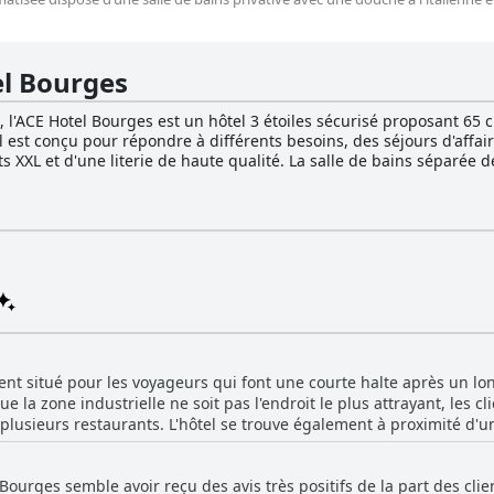
el Bourges
, l'ACE Hotel Bourges est un hôtel 3 étoiles sécurisé proposant 65
l est conçu pour répondre à différents besoins, des séjours d'affai
s XXL et d'une literie de haute qualité. La salle de bains séparée
 travail ou d'exploration. Le personnel de l'hôtel vous accueille c
ualité dans cet établissement d'un excellent rapport qualité-prix. L'hôtel ACE d
pements pour rendre le séjour des clients agréable et pratique. 
variété d'options sucrées et salées, notamment des viennoiseries, 
des boissons chaudes et des jus de fruits. Des plats préparés sont é
au tout au long de la journée. En outre, l'hôtel dispose d'un park
 l'entrée du centre-ville de Bourges, à proximité
r pleinement la pittoresque région Centre-Val de Loire. La ville e
urale, ce qui en fait une destination idéale pour les passionnés d'h
 peuvent être explorés, avec les recommandations du carnet d'adres
 à Bourges.
ent situé pour les voyageurs qui font une courte halte après un lon
ue la zone industrielle ne soit pas l'endroit le plus attrayant, les cl
 plusieurs restaurants. L'hôtel se trouve également à proximité d'u
uit provenant de la ventilation et du dépôt de camions situés à pro
de l'hôtel semble compenser ces inconvénients mineurs. L'hôtel est 
 Bourges semble avoir reçu des avis très positifs de la part des cli
 est parfait pour les voyageurs qui cherchent à passer une nuit p