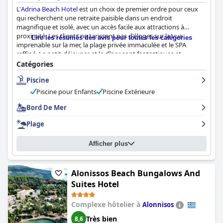
L'
Adrina Beach Hotel
est un choix de premier ordre pour ceux
qui recherchent une retraite paisible dans un endroit
magnifique et isolé, avec un accès facile aux attractions à
proximité. Les clients ne tarissent pas d'éloges sur la vue
Lire les résumés des avis pour toutes les catégories
imprenable sur la mer, la plage privée immaculée et le SPA
raffiné. Le petit-déjeuner et le dîner sont fantastiques et
proposent des ingrédients frais d'origine locale. Les chambres
Catégories
confortables et spacieuses sont propres et bien situées avec vue
Piscine
sur la mer. Le personnel est accueillant, professionnel et attentif,
et se surpasse pour que les clients se sentent comme chez eux.
Piscine pour Enfants
Piscine Extérieure
La plage privée est exceptionnelle avec une eau turquoise
cristalline et des services bien organisés disponibles. Le niveau
Bord De Mer
général de propreté est impeccable et les clients apprécient
Plage
l'attention méticuleuse aux détails de l'hôtel. Dans l'ensemble,
l'
Adrina Beach Hotel
offre une expérience de vacances
exceptionnelle avec d'excellentes installations de plage, un
Afficher plus
personnel amical, un bel emplacement et une cuisine délicieuse.
Alonissos Beach Bungalows And
Suites Hotel
Complexe hôtelier à
Alonnisos
Très bien
8,6