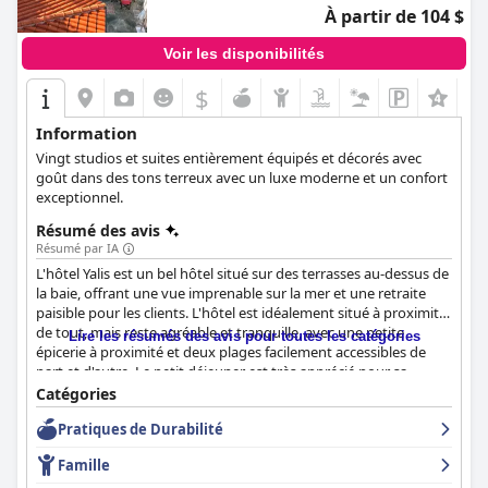
À partir de 104 $
Voir les disponibilités
$
Information
Vingt studios et suites entièrement équipés et décorés avec
goût dans des tons terreux avec un luxe moderne et un confort
exceptionnel.
Résumé des avis
Résumé par IA
L'hôtel Yalis est un bel hôtel situé sur des terrasses au-dessus de
la baie, offrant une vue imprenable sur la mer et une retraite
paisible pour les clients. L'hôtel est idéalement situé à proximité
de tout, mais reste agréable et tranquille, avec une petite
Lire les résumés des avis pour toutes les catégories
épicerie à proximité et deux plages facilement accessibles de
part et d'autre. Le petit déjeuner est très apprécié pour sa
variété et sa qualité. Il est servi dans une véranda unique ou sur
Catégories
une belle terrasse avec vue sur la mer. Les chambres sont
Pratiques de Durabilité
spacieuses et bien équipées, ce qui permet aux clients de
préparer leurs propres repas et de profiter de la jolie décoration.
Famille
L'hôtel prend la propreté au sérieux, garantissant un