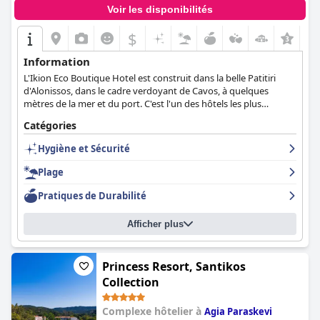
Voir les disponibilités
$
Information
L'Ikion Eco Boutique Hotel est construit dans la belle Patitiri
d'Alonissos, dans le cadre verdoyant de Cavos, à quelques
mètres de la mer et du port. C'est l'un des hôtels les plus
modernes d'Alonissos et le choix idéal pour des vacances sans
Catégories
souci.
Hygiène et Sécurité
Plage
Pratiques de Durabilité
Afficher plus
Princess Resort, Santikos
Collection
Complexe hôtelier à
Agia Paraskevi