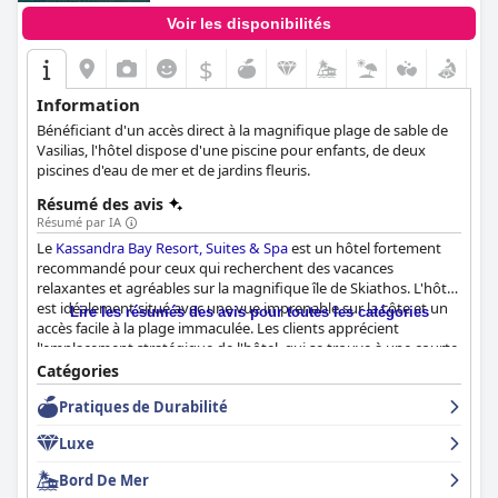
Voir les disponibilités
$
Information
Bénéficiant d'un accès direct à la magnifique plage de sable de
Vasilias, l'hôtel dispose d'une piscine pour enfants, de deux
piscines d'eau de mer et de jardins fleuris.
Résumé des avis
Résumé par IA
Le
Kassandra Bay Resort, Suites & Spa
est un hôtel fortement
recommandé pour ceux qui recherchent des vacances
relaxantes et agréables sur la magnifique île de Skiathos. L'hôtel
est idéalement situé avec une vue imprenable sur la côte et un
Lire les résumés des avis pour toutes les catégories
accès facile à la plage immaculée. Les clients apprécient
l'emplacement stratégique de l'hôtel, qui se trouve à une courte
distance du centre-ville. Les chambres spacieuses et très
Catégories
propres offrent une vue imprenable sur la mer et les
Pratiques de Durabilité
commodités sont parfaites. Le personnel est extrêmement
positif et les clients soulignent à quel point ils sont amicaux et
Luxe
arrangeants. L'espace piscine est fantastique avec plusieurs
types de piscines disponibles, y compris une piscine réservée
Bord De Mer
aux adultes qui est réputée très relaxante. Les familles avec de