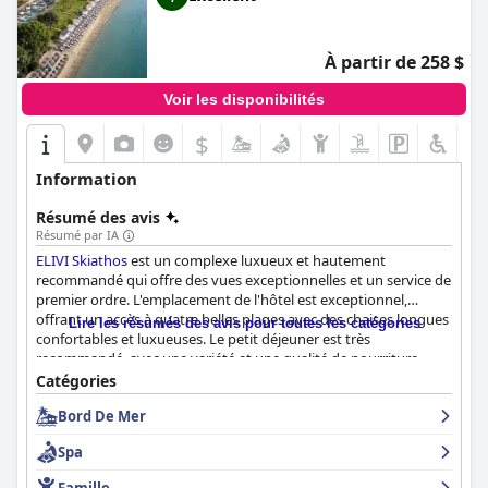
À partir de 258 $
Voir les disponibilités
$
Information
Résumé des avis
Résumé par IA
ELIVI Skiathos
est un complexe luxueux et hautement
recommandé qui offre des vues exceptionnelles et un service de
premier ordre. L'emplacement de l'hôtel est exceptionnel,
offrant un accès à quatre belles plages avec des chaises longues
Lire les résumés des avis pour toutes les catégories
confortables et luxueuses. Le petit déjeuner est très
recommandé, avec une variété et une qualité de nourriture
excellentes. Les chambres sont magnifiques et bien
Catégories
entretenues, offrant de belles vues sur la mer et des villas
Bord De Mer
individuelles avec piscine à débordement. L'hôtel est également
loué pour sa propreté, les clients notant l'attention portée par
Spa
l'hôtel aux détails afin de garder la propriété aseptisée.
ELIVI
Skiathos
est un excellent hôtel pour les familles avec enfants,