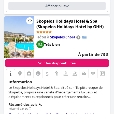
jeunes enfants apprécient les options adaptées aux enfants,
Afficher plus
notamment une piscine pour enfants dédiée. Dans l'ensemble,
le
Kassandra Bay Resort, Suites & Spa
est un excellent choix
pour ceux qui recherchent un service attentionné, un personnel
amical et un espace piscine formidable.
Skopelos Holidays Hotel & Spa
(Skopelos Holidays Hotel by GHH)
Hôtel à
Skopelos Chora
Très bien
8,2
À partir de 73 $
Voir les disponibilités
$
Information
Le Skopelos Holidays Hotel & Spa, situé sur l'île pittoresque de
Skopelos, propose une variété d'hébergements luxueux et
d'équipements exceptionnels pour créer une retraite
mémorable et relaxante. Les clients peuvent profiter du
Résumé des avis
Emerald Spa & Wellness récemment rénové, de la piscine de
Résumé par IA
l'hôtel et du bar au bord de la piscine, et bénéficier des services