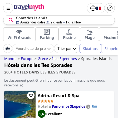
Sporades Islands
Ajouter des dates
2 clients
1 chambre
Wi-Fi Gratuit
Parking
Piscine
Plage
Piscine 
Skiathos
Skopel
Fourchette de prix
Trier par
Monde
>
Europe
>
Grèce
>
Îles Égéennes
>
Sporades Islands
Hôtels dans les îles Sporades
200+ HOTELS DANS LES ILES SPORADES
Le classement peut être influencé par les commissions que nous
recevons.
Adrina Resort & Spa
Hôtel à
Panormos Skopelos
Excellent
9,6