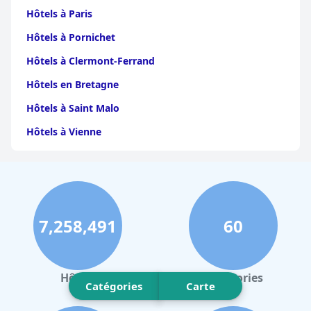
Hôtels à Paris
Hôtels à Pornichet
Hôtels à Clermont-Ferrand
Hôtels en Bretagne
Hôtels à Saint Malo
Hôtels à Vienne
Hôtels à Dijon
Hôtels à Perpignan
Hôtels au Grand-Bornand
7,258,491
60
Hôtels à Strasbourg
Hôtels à Valence
Hôtels à Gerardmer
Hôtels
Catégories
Catégories
Carte
Hôtels à Villeurbanne