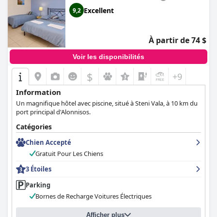
Excellent
9,2
À partir de 74 $
Voir les disponibilités
$
+9
Information
Un magnifique hôtel avec piscine, situé à Steni Vala, à 10 km du
port principal d'Alonnisos.
Catégories
Chien Accepté
Gratuit Pour Les Chiens
3 Étoiles
Parking
Bornes de Recharge Voitures Électriques
Afficher plus