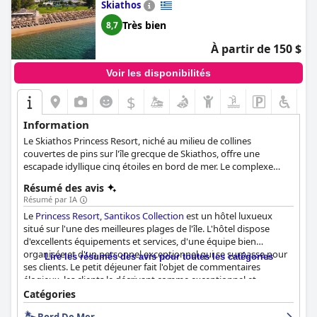
Skiathos
Très bien
8,7
À partir de 150 $
Voir les disponibilités
$
Information
Le Skiathos Princess Resort, niché au milieu de collines
couvertes de pins sur l'île grecque de Skiathos, offre une
escapade idyllique cinq étoiles en bord de mer. Le complexe
propose un large éventail d'hébergements, chacun offrant une
Résumé des avis
vue sur la mer, des terrasses privées et un accès direct à des
Résumé par IA
jardins luxuriants. Les clients peuvent déguster de délicieux
Le
Princess Resort, Santikos Collection
est un hôtel luxueux
plats locaux dans l'un des trois restaurants à la carte situés dans
situé sur l'une des meilleures plages de l'île. L'hôtel dispose
le pavillon en plein air. S'adressant aussi bien aux familles qu'aux
d'excellents équipements et services, d'une équipe bien
couples, le complexe propose un large éventail d'activités telles
organisée et d'un personnel exceptionnel qui se surpasse pour
qu'un club pour enfants gratuit, des cours de cuisine, des
Lire les résumés des avis pour toutes les catégories
ses clients. Le petit déjeuner fait l'objet de commentaires
randonnées guidées et des cours de yoga en bord de mer. Le
élogieux, les clients le décrivant comme exceptionnel et
spa Juliette Armand, avec ses soins d'inspiration régionale,
fantastique. Les options de restauration sont également
promet la détente, tandis que le centre de remise en forme sur
Catégories
excellentes, la taverne étant particulièrement appréciée pour
place s'adresse aux personnes actives. L'emplacement