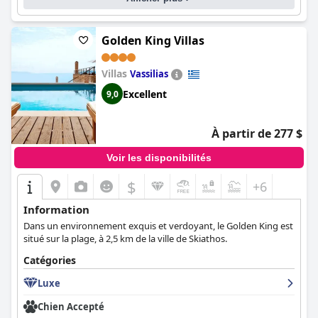
sur la mer Égée. Les commentaires décrivent à plusieurs reprises
les plages privées comme étant "idylliques" et "merveilleuses",
avec des eaux cristallines "parfaites pour la baignade". Dans
Golden King Villas
l'ensemble, le
Marpunta Resort, Santikos Collection
est un choix
idéal pour des vacances relaxantes et régénérantes.
Villas
Vassilias
Excellent
9,0
À partir de 277 $
Voir les disponibilités
$
+6
Information
Dans un environnement exquis et verdoyant, le Golden King est
situé sur la plage, à 2,5 km de la ville de Skiathos.
Catégories
Luxe
Chien Accepté