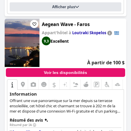
installations et les piscines sont bien entretenues. Le personnel
Afficher plus
est exceptionnel, amical et accommodant, faisant en sorte que
les clients se sentent comme chez eux. L'hôtel est parfait pour
les familles avec des activités et des équipements adaptés aux
familles, y compris une piscine adaptée aux familles. L'hôtel
Aegean Wave - Faros
boutique se distingue par son goût raffiné et moderne, offrant
Appart'hôtel à
Loutraki Skopelos
une expérience de vacances unique et intime. Dans l'ensemble,
le
Mandraki Village Boutique Hotel
est un excellent choix pour
Excellent
9,3
les voyageurs à la recherche d'un séjour pratique, paisible et
luxueux.
À partir de 100 $
Voir les disponibilités
$
Information
Offrant une vue panoramique sur la mer depuis sa terrasse
ensoleillée, cet hôtel chic et charmant se trouve à 202 m de la
mer et dispose d'une connexion Wi-Fi gratuite et d'un parking
privé.
Résumé des avis
Résumé par IA