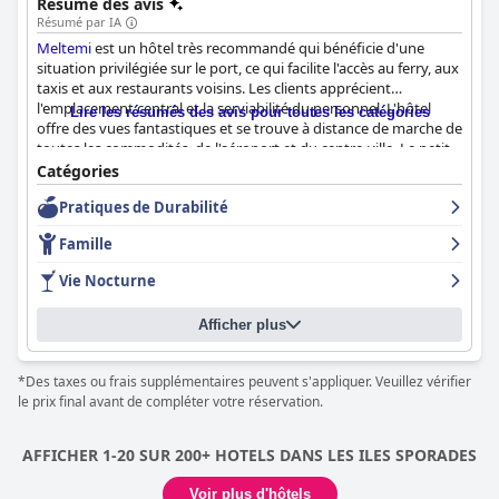
Résumé des avis
Résumé par IA
Meltemi
est un hôtel très recommandé qui bénéficie d'une
situation privilégiée sur le port, ce qui facilite l'accès au ferry, aux
taxis et aux restaurants voisins. Les clients apprécient
l'emplacement central et la serviabilité du personnel. L'hôtel
Lire les résumés des avis pour toutes les catégories
offre des vues fantastiques et se trouve à distance de marche de
toutes les commodités, de l'aéroport et du centre-ville. Le petit
déjeuner est très recommandé et les clients le décrivent comme
Catégories
délicieux, excellent, vaste et très savoureux. Les chambres sont
Pratiques de Durabilité
propres, modernes et bien meublées, avec des lits confortables
et des vues fantastiques. Le personnel est exceptionnel, connu
Famille
pour son excellent service à la clientèle et sa volonté de se
surpasser pour les clients. Les lits sont de grande qualité et très
Vie Nocturne
confortables, garantissant une bonne nuit de sommeil. Bien
qu'il y ait eu quelques problèmes mineurs concernant
Afficher plus
l'attribution des chambres, la propreté et les rénovations, le
consensus général est que
Meltemi
est un excellent choix pour
tous ceux qui recherchent un hôtel propre et beau avec un
*Des taxes ou frais supplémentaires peuvent s'appliquer. Veuillez vérifier
personnel exceptionnel et des lits confortables.
le prix final avant de compléter votre réservation.
AFFICHER 1-20 SUR 200+ HOTELS DANS LES ILES SPORADES
Voir plus d'hôtels