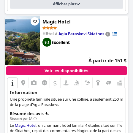
Afficher plus
que les petits puissent jouer. Dans l'ensemble, l'
Alonissos Beach
Bungalows And Suites Hotel
offre une excellente expérience
hôtelière avec un bon rapport qualité-prix et les clients le
recommandent vivement aux autres.
Magic Hotel
Hôtel à
Agia Paraskevi Skiathos
Excellent
9,1
À partir de 151 $
Voir les disponibilités
$
Information
Une propriété familiale située sur une colline, à seulement 250 m
de la plage d'Agia Paraskevi.
Résumé des avis
Résumé par IA
Le
Magic Hotel
, un charmant hôtel familial 4 étoiles situé sur l'île
de Skiathos, reçoit des commentaires élogieux de la part de ses