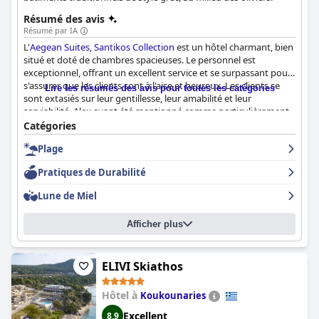
Résumé des avis
Résumé par IA
L'
Aegean Suites, Santikos Collection
est un hôtel charmant, bien
situé et doté de chambres spacieuses. Le personnel est
exceptionnel, offrant un excellent service et se surpassant pour
s'assurer que les clients sont à l'aise et heureux. Les clients se
Lire les résumés des avis pour toutes les catégories
sont extasiés sur leur gentillesse, leur amabilité et leur
serviabilité, Alex ayant été mentionné comme particulièrement
exceptionnel. Le personnel de l'hôtel est également flexible en
Catégories
ce qui concerne les heures d'arrivée et de départ. Le choix des
Plage
menus est excellent et la piscine ainsi que sa propreté ont fait
l'objet de compliments de la part de clients satisfaits. Dans
Pratiques de Durabilité
l'ensemble, l'
Aegean Suites, Santikos Collection
est un bel hôtel
doté d'un personnel fantastique.
Lune de Miel
Afficher plus
ELIVI Skiathos
Hôtel à
Koukounaries
Excellent
8,9