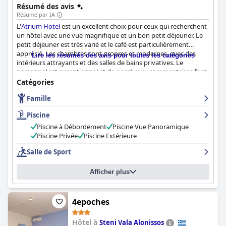
des suites somptueuses et élégamment aménagées, certaines
Résumé des avis
avec un jacuzzi et d'autres avec une piscine, une piscine
Résumé par IA
principale avec un coin salon relaxant, un bar de piscine et des
L'
Atrium Hotel
est un excellent choix pour ceux qui recherchent
vues magnifiques sur la mer, un centre d'affaires, ainsi que des
un hôtel avec une vue magnifique et un bon petit déjeuner. Le
restaurants proposant une excellente cuisine.
petit déjeuner est très varié et le café est particulièrement
apprécié. Les chambres sont propres et modernes, avec des
Lire les résumés des avis pour toutes les catégories
intérieurs attrayants et des salles de bains privatives. Le
personnel est exceptionnel et de nombreux commentaires font
l'éloge de sa gentillesse, de son attention et de son amabilité.
Catégories
L'espace piscine est vaste et magnifique, avec des vues
Famille
splendides et un bar sur place. Bien que certains clients aient
noté des bruits de circulation occasionnels et un manque
Piscine
d'intimité, l'expérience globale est agréable. Dans l'ensemble,
l'hôtel Atrium est un excellent choix pour de nombreux
Piscine à Débordement
Piscine Vue Panoramique
visiteurs.
Piscine Privée
Piscine Extérieure
Salle de Sport
Afficher plus
4epoches
Hôtel à
Steni Vala Alonissos