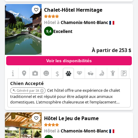
Chalet-Hôtel Hermitage
Hôtel à
Chamonix-Mont-Blanc
Excellent
9,4
À partir de 253 $
Voir les disponibilités
$
+4
Chien Accepté
Cet hôtel offre une expérience de chalet
Généré par IA
traditionnel et est réputé pour être adapté aux animaux
domestiques. L'atmosphère chaleureuse et l'emplacement
pratique le rendent approprié pour les clients voyageant avec
des chiens.
Hôtel Le Jeu de Paume
Hôtel à
Chamonix-Mont-Blanc