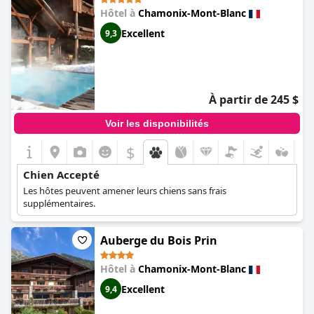
Hôtel à
Chamonix-Mont-Blanc
Excellent
9,3
À partir de 245 $
Voir les disponibilités
$
Chien Accepté
Les hôtes peuvent amener leurs chiens sans frais
supplémentaires.
Auberge du Bois Prin
Hôtel à
Chamonix-Mont-Blanc
Excellent
9,4