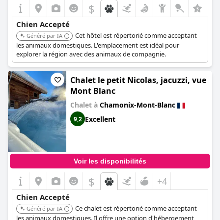
$
Chien Accepté
Cet hôtel est répertorié comme acceptant
Généré par IA
les animaux domestiques. L'emplacement est idéal pour
explorer la région avec des animaux de compagnie.
Chalet le petit Nicolas, jacuzzi, vue
Mont Blanc
Chalet à
Chamonix-Mont-Blanc
Excellent
9,2
Voir les disponibilités
$
+4
Chien Accepté
Ce chalet est répertorié comme acceptant
Généré par IA
les animaux domestiques. Il offre une option d'hébergement