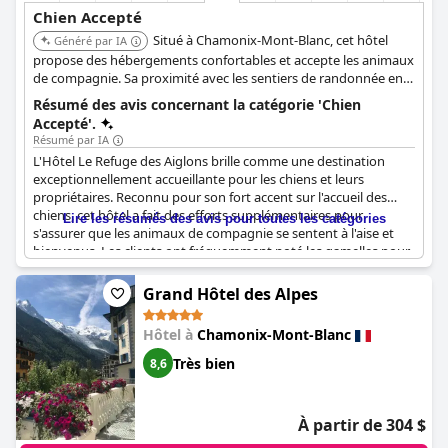
Chien Accepté
Situé à Chamonix-Mont-Blanc, cet hôtel
Généré par IA
propose des hébergements confortables et accepte les animaux
de compagnie. Sa proximité avec les sentiers de randonnée en
fait un excellent choix pour les propriétaires de chiens.
Résumé des avis concernant la catégorie 'Chien
Accepté'.
Résumé par IA
L'Hôtel Le Refuge des Aiglons brille comme une destination
exceptionnellement accueillante pour les chiens et leurs
propriétaires. Reconnu pour son fort accent sur l'accueil des
chiens, cet hôtel a fait des efforts supplémentaires pour
Lire les résumés des avis pour toutes les catégories
s'assurer que les animaux de compagnie se sentent à l'aise et
bienvenus. Les clients ont fréquemment noté les gamelles pour
chiens fournies et les commodités acceptant les animaux de
compagnie disponibles. L'hôtel est particulièrement arrangeant
Grand Hôtel des Alpes
avec un personnel aimant les animaux qui traitent les chiens
avec un respect et une gentillesse authentiques. Les grands
Hôtel à
Chamonix-Mont-Blanc
chiens, comme les dogues allemands, reçoivent un accueil facile
et les petits chiens sont acceptés même au restaurant.
Très bien
8,6
De plus, l'établissement est bien adapté aux familles avec
animaux de compagnie, avec des chambres et des
À partir de 304 $
environnements acceptant les animaux. Les chiens adorent les