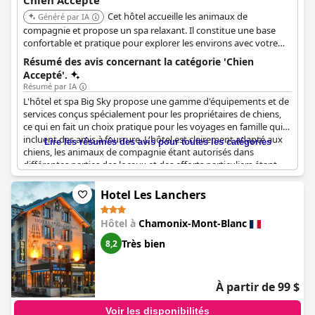
Chien Accepté
Cet hôtel accueille les animaux de
Généré par IA
compagnie et propose un spa relaxant. Il constitue une base
confortable et pratique pour explorer les environs avec votre
animal.
Résumé des avis concernant la catégorie 'Chien
Accepté'.
Résumé par IA
L'hôtel et spa Big Sky propose une gamme d'équipements et de
services conçus spécialement pour les propriétaires de chiens,
ce qui en fait un choix pratique pour les voyages en famille qui
incluent des amis à fourrure. L'hôtel est clairement adapté aux
Lire les résumés des avis pour toutes les catégories
chiens, les animaux de compagnie étant autorisés dans
différentes parties des locaux et des efforts particuliers étant
déployés pour assurer leur confort. Les clients ont apprécié la
fourniture de paniers propres pour chiens, de gamelles et même
Hotel Les Lanchers
de deux paquets de nourriture pour leurs animaux, ainsi que
des zones dédiées aux promenades de chiens et des lits
Hôtel à
Chamonix-Mont-Blanc
confortables pour chiens.
Très bien
8,2
L'hôtel accueille les animaux de compagnie, bien qu'un
supplément de 15 euros par jour soit demandé, ce que certains
clients ont trouvé un peu élevé. Malgré cela, le sentiment
À partir de 99 $
général témoigne d'une grande préoccupation pour le bien-être
des chiens, avec un hébergement approprié et des attentions
Voir les disponibilités