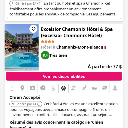
En tant qu'hôtel et spa à Chamonix, cet
Généré par IA
établissement offre probablement un environnement
confortable pour les animaux de compagnie. Les équipements
de spa suggèrent un niveau de service plus élevé, incluant
potentiellement la garde d'animaux ou des zones dédiées aux
Excelsior Chamonix Hôtel & Spa
animaux.
(Excelsior Chamonix Hôtel)
Hôtel à
Chamonix-Mont-Blanc
Très bien
8,4
À partir de 77 $
Voir les disponibilités
$
Chien Accepté
Cet hôtel 4 étoiles est une excellente option
Généré par IA
pour les voyageurs avec animaux de compagnie. Il offre un
environnement confortable et luxueux, assurant un séjour
agréable pour les clients et leurs animaux.
Résumé des avis concernant la catégorie 'Chien
Accepté'.