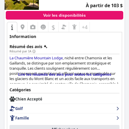
À partir de 103 $
Voir les disponibilités
$
+4
Information
Résumé des avis
Résumé par IA
La Chaumière Mountain Lodge
, niché entre Chamonix et les
Gaillands, se distingue par son emplacement stratégique et
tranquille. Les clients soulignent régulièrement son
positionnement exceptionnel, offrant une vue imprenable sur
Lire les résumés des avis pour toutes les catégories
les glaciers du Mont Blanc et un accès facile aux transports en
commun. La proximité du centre-ville de Chamonix, accessible à
quelques pas, permet aux visiteurs de profiter à la fois de
Catégories
l'atmosphère sereine de la montagne et des attractions animées
Chien Accepté
à proximité.
Golf
Le petit-déjeuner proposé par le lodge est très apprécié pour sa
qualité et sa variété. Un buffet copieux et généreux garantit aux
Famille
clients d'être bien préparés pour une journée d'activités, en
particulier le ski. Le petit-déjeuner anglais est particulièrement