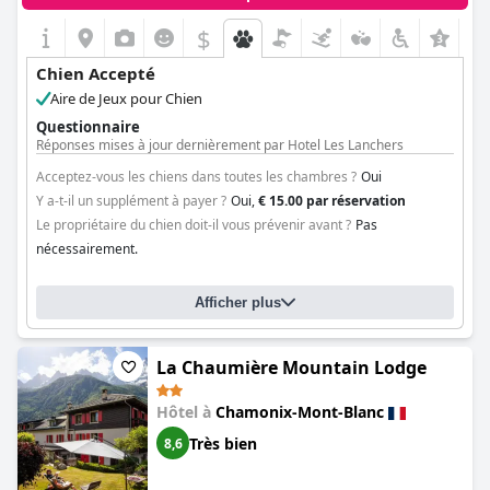
réfléchies contribuant à une expérience positive.
$
+4
Cependant, il y a eu quelques cas qui pourraient être améliorés,
comme empêcher les chiens d'entrer dans le restaurant
Chien Accepté
pendant le petit-déjeuner pour des raisons d'hygiène et pour
Aire de Jeux pour Chien
éviter les perturbations. L'approche de l'hôtel en matière
d'accueil des animaux de compagnie est largement saluée,
Questionnaire
même si quelques clients ont noté que certaines zones, comme
Réponses mises à jour dernièrement par Hotel Les Lanchers
la salle à manger, avaient des règles mitigées concernant l'accès
Acceptez-vous les chiens dans toutes les chambres ?
Oui
des chiens.
Y a-t-il un supplément à payer ?
Oui,
€ 15.00 par réservation
Dans l'ensemble, l'hôtel et spa Big Sky a réussi à créer un
Le propriétaire du chien doit-il vous prévenir avant ?
Pas
environnement accueillant pour les animaux de compagnie, en
nécessairement.
équilibrant les besoins des propriétaires d'animaux avec ceux
des autres clients.
Afficher plus
La Chaumière Mountain Lodge
Hôtel à
Chamonix-Mont-Blanc
Très bien
8,6