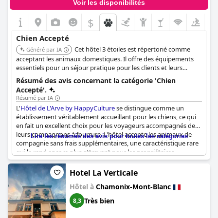
Voir les disponibilités
$
Chien Accepté
Cet hôtel 3 étoiles est répertorié comme
Généré par IA
acceptant les animaux domestiques. Il offre des équipements
essentiels pour un séjour pratique pour les clients et leurs
animaux.
Résumé des avis concernant la catégorie 'Chien
Accepté'.
Résumé par IA
L'
Hôtel de L'Arve by HappyCulture
se distingue comme un
établissement véritablement accueillant pour les chiens, ce qui
en fait un excellent choix pour les voyageurs accompagnés de
leurs compagnons à fourrure. L'hôtel accepte les animaux de
Lire les résumés des avis pour toutes les catégories
compagnie sans frais supplémentaires, une caractéristique rare
qui le rend encore plus attrayant pour les propriétaires
d'animaux. Les clients soulignent fréquemment la gentillesse et
la serviabilité du personnel, qui accueille chaleureusement les
Hotel La Verticale
humains et leurs amis à quatre pattes. La politique d'accueil des
Hôtel à
Chamonix-Mont-Blanc
animaux de l'hôtel va au-delà de la simple acceptation, offrant
des jardins adaptés aux chiens et des espaces de restauration
Très bien
8,3
dédiés où les clients peuvent prendre leur petit-déjeuner avec
leurs animaux.