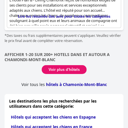
L'hôtel Plan B - Living Chamonix reçoit de nombreux éloges de
ses clients pour ses installations et services exceptionnels
adaptés aux chiens. L'hôtel est réputé pour son accueil
chaleureux envers les chiens, de nombreux commentaires
Lire les résumés des avis pour toutes les catégories
soulignant à quel point eux et leurs animaux de compagnie ont
été bien accueillis par le personnel attentif et amical. Les
animaux de compagnie ne sont pas seulement autorisés, mais
*Des taxes ou frais supplémentaires peuvent s'appliquer. Veuillez vérifier
célébrés, l'hôtel offrant des commodités pratiques telles que
le prix final avant de compléter votre réservation.
des gamelles pour animaux.
Pour un supplément de 10 € par nuit, les clients peuvent
AFFICHER 1-20 SUR 200+ HOTELS DANS ET AUTOUR A
profiter d'un séjour avec leurs amis à quatre pattes dans cet
CHAMONIX-MONT-BLANC
établissement extrêmement accueillant pour les animaux de
compagnie. Des attentions particulières, comme le fait de servir
Voir plus d'hôtels
du riz aux petits chiens en dehors des heures de restauration,
témoignent de l'engagement de l'hôtel à répondre aux besoins
des animaux de compagnie. En vérité, l'hôtel Plan B - Living
Voir tous les
hôtels à Chamonix-Mont-Blanc
Chamonix se distingue comme un excellent choix pour les
voyageurs souhaitant emmener leurs chiens avec eux.
Les destinations les plus recherchées par les
utilisateurs dans cette catégorie:
Hôtels qui acceptent les chiens en Espagne
Hôtels qui acceptent les chiens en France