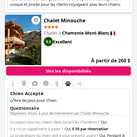
unique et privée pour les clients voyageant avec leurs chiens.
Chalet Minouche
Chalet à
Chamonix-Mont-Blanc
Excellent
9,0
À partir de 260 $
Voir les disponibilités
$
+6
Chien Accepté
Aire de Jeux pour Chien
Questionnaire
Réponses mises à jour dernièrement par Chalet Minouche
Acceptez-vous les chiens dans toutes les chambres ?
Oui
Y a-t-il un supplément à payer ?
Oui,
€ 50 par réservation
Le propriétaire du chien doit-il vous prévenir avant ?
Oui, Pendant le