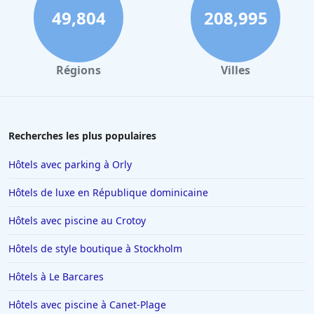
Hôtels à Bayonne
49,804
208,995
Hôtels aux Sables d Olonne
Hôtels au Touquet-Paris-Plage
Régions
Villes
Hôtels à Florence
Hôtels à Toulon
Hôtels au Lavandou
Recherches les plus populaires
Hôtels à Beaucaire
Hôtels avec parking à Orly
Hôtels à Menton
Hôtels de luxe en République dominicaine
Hôtels à Blois
Hôtels avec piscine au Crotoy
Hôtels à Valence
Hôtels de style boutique à Stockholm
Hôtels à Risoul
Hôtels à Toulouse
Hôtels à Le Barcares
Hôtels à Soorts-Hossegor
Hôtels avec piscine à Canet-Plage