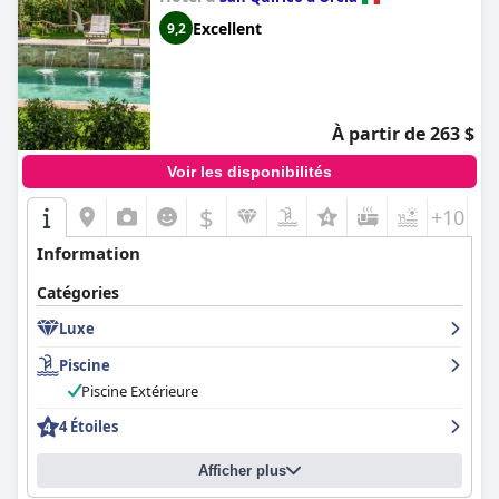
Excellent
9,2
À partir de 263 $
Voir les disponibilités
$
+10
Information
Catégories
Luxe
Piscine
Piscine Extérieure
4 Étoiles
Afficher plus