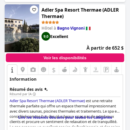
Adler Spa Resort Thermae (ADLER
Thermae)
Hôtel à
Bagno Vignoni
Excellent
9,0
À partir de 652 $
Voir les disponibilités
$
Information
Résumé des avis
Résumé par IA
Adler Spa Resort Thermae (ADLER Thermae)
est une retraite
thermale parfaite qui offre un espace thermal impressionnant
avec divers saunas, piscines thermales et traitements. Le spa est
considéré comme l'un des plus beaux spas par de nombreux
Lire les résumés des avis pour toutes les catégories
clients et procure un sentiment de relaxation et de tranquillité.
Le spa propose un excellent service de facchinaggio et des soins