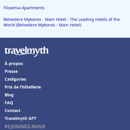
Hôtels à Benidorm
Filoxenia Apartments
Hôtels dans le Finistère
Belvedere Mykonos - Main Hotel - The Leading Hotels of the
Hôtels à Saint-Gervais-les-Bains
World (Belvedere Mykonos - Main Hotel)
Hôtels à Portofino
Hôtels à Vaux-en-Beaujolais
Hôtels à Cannes
Hôtels à La Ciotat
À propos
Presse
Hôtels à Saumur
Catégories
Hôtels en Tunisie
Prix de l’hôtellerie
Hôtels à Bonnieux
Blog
Hôtels à Échirolles
FAQ
Contact
Hôtels à Pierrelatte
Travelmyth GPT
Hôtels à Mercuer
REJOIGNEZ-NOUS