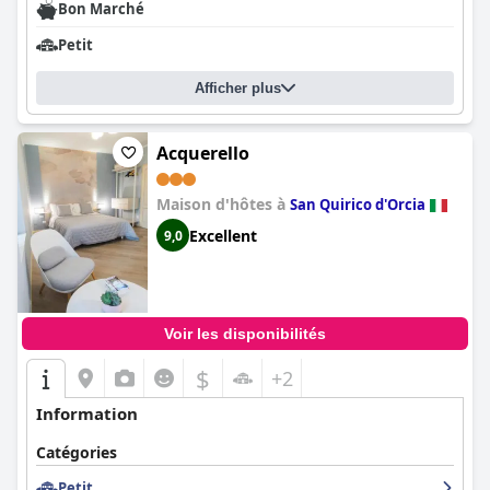
Bon Marché
Petit
Afficher plus
Acquerello
Maison d'hôtes à
San Quirico d'Orcia
Excellent
9,0
Voir les disponibilités
$
+2
Information
Catégories
Petit