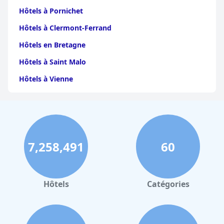
Hôtels à Pornichet
Hôtels à Clermont-Ferrand
Hôtels en Bretagne
Hôtels à Saint Malo
Hôtels à Vienne
Hôtels à Dijon
Hôtels à Perpignan
Hôtels au Grand-Bornand
7,258,491
60
Hôtels à Strasbourg
Hôtels à Valence
Hôtels à Gerardmer
Hôtels
Catégories
Hôtels en Sicile
Hôtels à Deauville