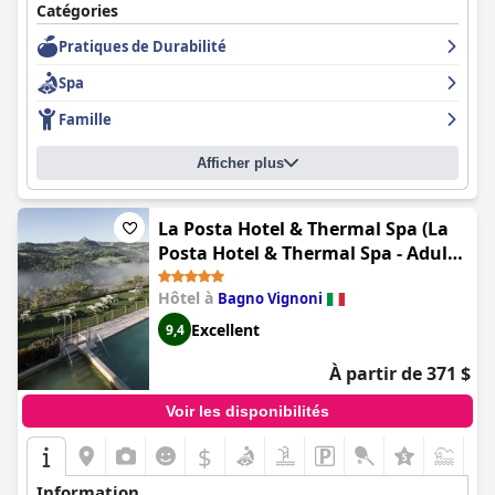
de grande qualité, notamment des rituels de sauna et des bains
Catégories
de vapeur. Les couples peuvent bénéficier d'un accès exclusif
Pratiques de Durabilité
aux saunas et aux bains turcs, ce qui en fait un lieu idéal pour
s'évader de la vie quotidienne.
Spa
Famille
Afficher plus
La Posta Hotel & Thermal Spa (La
Posta Hotel & Thermal Spa - Adults
Only)
Hôtel à
Bagno Vignoni
Excellent
9,4
À partir de 371 $
Voir les disponibilités
$
+1
Information