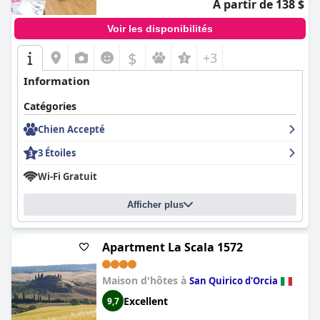
À partir de 138 $
Voir les disponibilités
$
+3
Information
Catégories
Chien Accepté
3 Étoiles
Wi-Fi Gratuit
Afficher plus
Apartment La Scala 1572
Maison d'hôtes à
San Quirico d'Orcia
Excellent
9,7