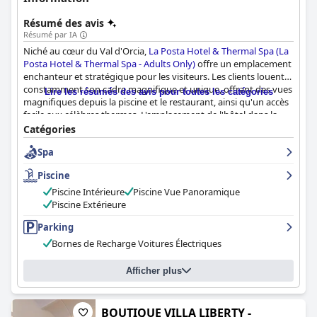
Résumé des avis
Résumé par IA
Niché au cœur du Val d'Orcia,
La Posta Hotel & Thermal Spa (La
Posta Hotel & Thermal Spa - Adults Only)
offre un emplacement
enchanteur et stratégique pour les visiteurs. Les clients louent
constamment son cadre magnifique et unique, offrant des vues
Lire les résumés des avis pour toutes les catégories
magnifiques depuis la piscine et le restaurant, ainsi qu'un accès
facile aux célèbres thermes. L'emplacement de l'hôtel dans la
belle Orciatal est idéal pour explorer la Toscane, étant proche de
Catégories
charmantes villes comme Montalcino, Pienza et Montepulciano.
Spa
L'atmosphère accueillante, les installations spacieuses et les
environs pittoresques rehaussent le charme de cette retraite
Piscine
sereine.
Piscine Intérieure
Piscine Vue Panoramique
L'expérience du petit-déjeuner à
La Posta Hotel & Thermal Spa
Piscine Extérieure
(La Posta Hotel & Thermal Spa - Adults Only)
est un point fort,
Parking
célébrée pour sa qualité, sa variété et l'assortiment généreux de
produits frais et délicieux, répondant aux préférences sucrées et
Bornes de Recharge Voitures Électriques
salées. Les clients apprécient leur repas matinal au milieu d'une
vue imprenable depuis la terrasse ou le jardin, contribuant à un
Afficher plus
cadre de restauration serein et pittoresque. Malgré quelques
remarques mineures sur le menu qui nécessiterait une attention
particulière, le petit-déjeuner laisse systématiquement une
BOUTIQUE VILLA LIBERTY -