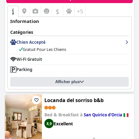
$
+5
Information
Catégories
Chien Accepté
Gratuit Pour Les Chiens
Wi-Fi Gratuit
Parking
Afficher plus
Locanda del sorriso b&b
Bed & Breakfast à
San Quirico d'Orcia
Excellent
8,9