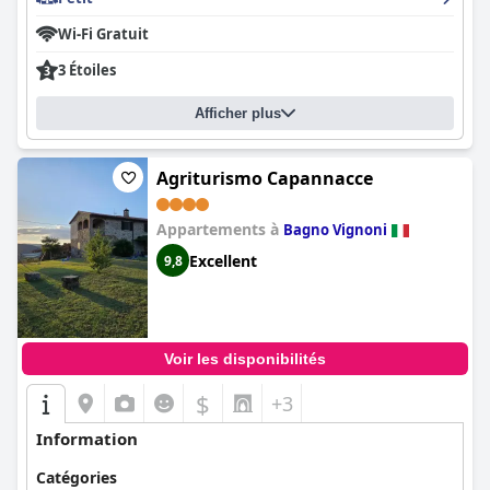
Wi-Fi Gratuit
3 Étoiles
Afficher plus
Agriturismo Capannacce
Appartements à
Bagno Vignoni
Excellent
9,8
Voir les disponibilités
$
+3
Information
Catégories