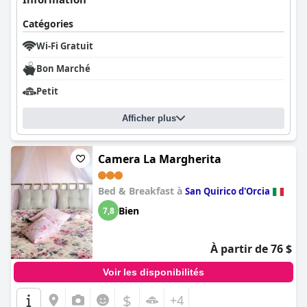
Catégories
Wi-Fi Gratuit
Bon Marché
Petit
Afficher plus
Camera La Margherita
Bed & Breakfast à
San Quirico d'Orcia
Bien
7,8
À partir de 76 $
Voir les disponibilités
$
+4