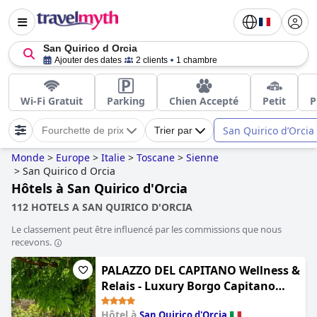
San Quirico d Orcia
Ajouter des dates
2 clients
1 chambre
Wi-Fi Gratuit
Parking
Chien Accepté
Petit
P
San Quirico dʼOrcia
Fourchette de prix
Trier par
Monde
>
Europe
>
Italie
>
Toscane
>
Sienne
>
San Quirico d Orcia
Hôtels à San Quirico d'Orcia
112 HOTELS A SAN QUIRICO D'ORCIA
Le classement peut être influencé par les commissions que nous
recevons.
PALAZZO DEL CAPITANO Wellness &
Relais - Luxury Borgo Capitano
Collection
Hôtel à
San Quirico d'Orcia