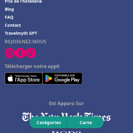
Prix de l’hôtellerie
Hôtels à Mulhouse
Blog
FAQ
Hôtels à Quillan
Contact
Hôtels à Neuilly-Plaisance
Travelmyth GPT
Hôtels au lac de Genève
REJOIGNEZ-NOUS
Hôtels à Liège
Hôtels à Hollywood
Télécharger notre appli
Hôtels à Mandelieu La Napoule
Hôtels en Belgique
Hôtels à Erbalunga
Est Apparu Sur
Catégories
Carte