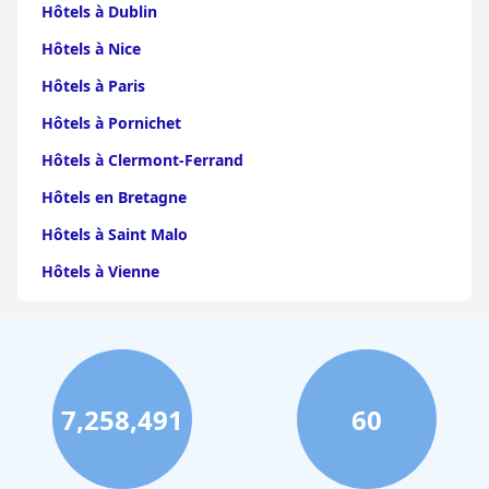
Hôtels à Dublin
Hôtels à Nice
Hôtels à Paris
Hôtels à Pornichet
Hôtels à Clermont-Ferrand
Hôtels en Bretagne
Hôtels à Saint Malo
Hôtels à Vienne
Hôtels à Dijon
Hôtels à Perpignan
Hôtels au Grand-Bornand
7,258,491
60
Hôtels à Strasbourg
Hôtels à Valence