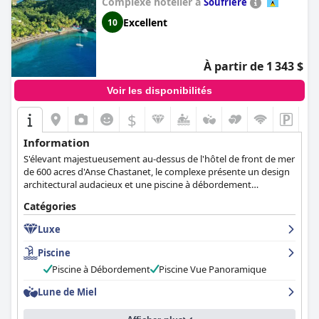
Complexe hôtelier à
Soufriere
qui recherchent un luxe exceptionnel dans un environnement
Excellent
10
familial. Il est peut-être un peu cher, mais il vaut le coup pour sa
situation pittoresque, ses superbes plages, son service
exceptionnel et ses équipements hors du commun.
À partir de 1 343 $
Voir les disponibilités
$
Information
S'élevant majestueusement au-dessus de l'hôtel de front de mer
de 600 acres d'Anse Chastanet, le complexe présente un design
architectural audacieux et une piscine à débordement
exceptionnelle.
Catégories
Luxe
Piscine
Piscine à Débordement
Piscine Vue Panoramique
Lune de Miel