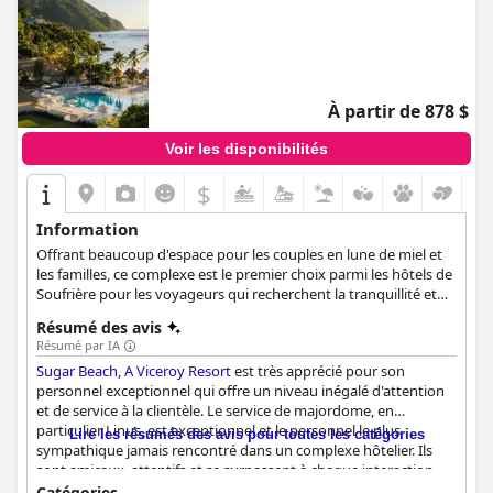
À partir de 878 $
Voir les disponibilités
$
Information
Offrant beaucoup d'espace pour les couples en lune de miel et
les familles, ce complexe est le premier choix parmi les hôtels de
Soufrière pour les voyageurs qui recherchent la tranquillité et
l'isolement au milieu d'une beauté naturelle inégalée.
Résumé des avis
Résumé par IA
Sugar Beach, A Viceroy Resort
est très apprécié pour son
personnel exceptionnel qui offre un niveau inégalé d'attention
et de service à la clientèle. Le service de majordome, en
particulier Linus, est exceptionnel et le personnel le plus
Lire les résumés des avis pour toutes les catégories
sympathique jamais rencontré dans un complexe hôtelier. Ils
sont amicaux, attentifs et se surpassent à chaque interaction.
Bien que certains clients aient connu des problèmes mineurs de
Catégories