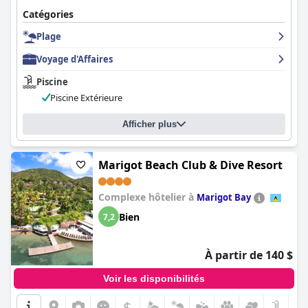
Catégories
Plage
Voyage d'Affaires
Piscine
Piscine Extérieure
Afficher plus
Marigot Beach Club & Dive Resort
Complexe hôtelier à
Marigot Bay
Bien
7,2
À partir de 140 $
Voir les disponibilités
$