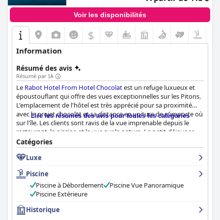
Voir les disponibilités
$
Information
Résumé des avis
Résumé par IA
Le
Rabot Hotel From Hotel Chocolat
est un refuge luxueux et
époustouflant qui offre des vues exceptionnelles sur les Pitons.
L'emplacement de l'hôtel est très apprécié pour sa proximité
avec le projet chocolat et sa distance en voiture de n'importe où
Lire les résumés des avis pour toutes les catégories
sur l'île. Les clients sont ravis de la vue imprenable depuis le
restaurant, la piscine et la vue sur la nature. Le petit-déjeuner
est un point fort du séjour des clients avec beaucoup de bonnes
Catégories
options et un plat spécial du chef proposé chaque jour. Le dîner
Luxe
est excellent, bien que certains clients aient trouvé l'utilisation
de fèves de cacao dans tous les plats un peu gadget. Les
Piscine
chambres sont superbes, confortables, spacieuses et
merveilleusement exposées aux éléments. Le personnel est
Piscine à Débordement
Piscine Vue Panoramique
universellement formidable, chaleureux, amical et arrangeant.
Piscine Extérieure
La piscine à débordement offre une vue exceptionnelle sur le
Historique
Petit Piton et est un point fort de l'hôtel. Le
Rabot Hotel From