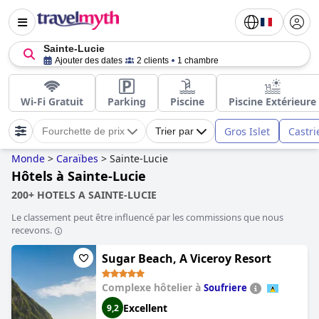
Sainte-Lucie
Ajouter des dates
2 clients
1 chambre
Wi-Fi Gratuit
Parking
Piscine
Piscine Extérieure
Gros Islet
Castri
Fourchette de prix
Trier par
Monde
>
Caraïbes
>
Sainte-Lucie
Hôtels à Sainte-Lucie
200+ HOTELS A SAINTE-LUCIE
Le classement peut être influencé par les commissions que nous
recevons.
Sugar Beach, A Viceroy Resort
Complexe hôtelier à
Soufriere
Excellent
9,2