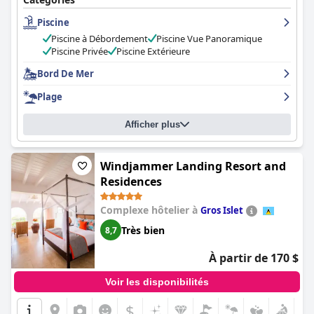
désorganisation et de manque d'amabilité du personnel le
Piscine
premier jour, les majordomes ont toujours été serviables et
attentifs. Dans l'ensemble, le personnel de Sugar Beach est loué
Piscine à Débordement
Piscine Vue Panoramique
pour son incroyable service à la clientèle.
Piscine Privée
Piscine Extérieure
Bord De Mer
Plage
Afficher plus
Windjammer Landing Resort and
Residences
Complexe hôtelier à
Gros Islet
Très bien
8,7
À partir de 170 $
Voir les disponibilités
$