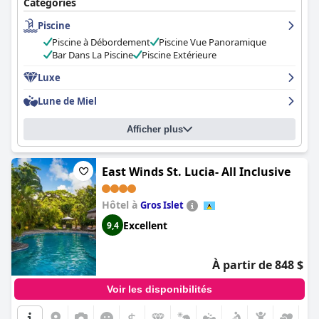
locales. Les clients se sentiront vraiment pris en charge pendant
Catégories
leur séjour au
Tet Rouge Resort
.
Piscine
Piscine à Débordement
Piscine Vue Panoramique
Bar Dans La Piscine
Piscine Extérieure
Luxe
Lune de Miel
Afficher plus
East Winds St. Lucia- All Inclusive
Hôtel à
Gros Islet
Excellent
9,4
À partir de 848 $
Voir les disponibilités
$