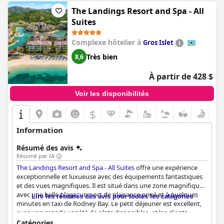
The Landings Resort and Spa - All
Suites
Complexe hôtelier à
Gros Islet
Très bien
8,6
À partir de 428 $
Voir les disponibilités
$
Information
Résumé des avis
Résumé par IA
The Landings Resort and Spa - All Suites
offre une expérience
exceptionnelle et luxueuse avec des équipements fantastiques
et des vues magnifiques. Il est situé dans une zone magnifique
avec une belle plage, un port de plaisance privé et à quelques
Lire les résumés des avis pour toutes les catégories
minutes en taxi de Rodney Bay. Le petit déjeuner est excellent,
avec une grande variété de plats disponibles, et les clients
peuvent profiter des bars et des restaurants sur place. Bien que
Catégories