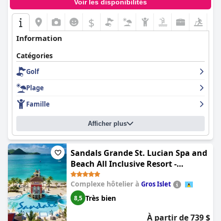
Voir les disponibilités
$
Information
Catégories
Golf
Plage
Famille
Afficher plus
Sandals Grande St. Lucian Spa and
Beach All Inclusive Resort -
Couples Only
Complexe hôtelier à
Gros Islet
Très bien
8,5
À partir de 739 $