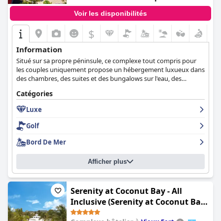
Voir les disponibilités
$
Information
Situé sur sa propre péninsule, ce complexe tout compris pour
les couples uniquement propose un hébergement luxueux dans
des chambres, des suites et des bungalows sur l'eau, des
services de majordome, 12 restaurants et 6 bars, ainsi qu'un
Catégories
environnement des plus relaxants pour des vacances
inoubliables.
Luxe
Golf
Bord De Mer
Afficher plus
Serenity at Coconut Bay - All
Inclusive (Serenity at Coconut Bay
All Inclusive - Couples Only)