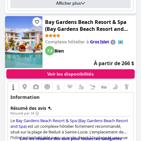
Afficher plus
Bay Gardens Beach Resort & Spa
(Bay Gardens Beach Resort and
Spa)
Complexe hôtelier à
Gros Islet
Bien
7,9
À partir de 266 $
Voir les disponibilités
$
Information
Résumé des avis
Résumé par IA
Le
Bay Gardens Beach Resort & Spa (Bay Gardens Beach Resort
and Spa)
est un complexe hôtelier fortement recommandé,
situé sur la plage de Reduit à Sainte-Lucie. L'emplacement de
l'hôtel est imbattable avec un accès direct à la plage et une vue
Lire les résumés des avis pour toutes les catégories