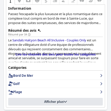
$
Information
Passez l'escapade la plus luxueuse et la plus romantique dans ce
complexe tout compris en bord de mer à Sainte-Lucie, qui
propose des suites somptueuses, des services de majordome
exclusifs, des options de restauration gastronomique et un
Résumé des avis
éventail d'activités passionnantes pour les couples.
Résumé par IA
Le
Sandals Halcyon Beach All Inclusive - Couples Only
est un
centre de villégiature doté d'une équipe de professionnels
dévoués qui reçoivent constamment des commentaires
élogieux de la part des clients. Le personnel est incroyablement
Lire les résumés des avis pour toutes les catégories
amical et serviable, se surpassant toujours pour faire en sorte
que les clients se sentent bien accueillis pendant leur séjour.
L'équipe de majordomes, en particulier, a été très appréciée pour
Catégories
son attention et son amabilité. Les clients ont constamment fait
Bord De Mer
remarquer que le personnel les faisait se sentir comme chez eux
et qu'il les accueillait toujours avec un sourire et un mot amical.
Golf
Dans l'ensemble, le personnel a reçu des commentaires élogieux
pour son service exceptionnel, qui a grandement amélioré
Plage
l'expérience du séjour dans ce complexe.
Afficher plus