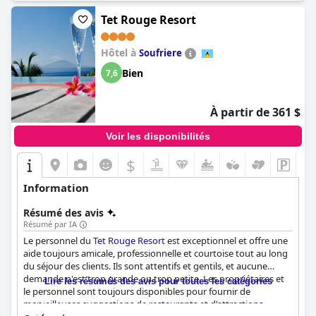
des options de baignade et d'accès direct à la piscine, et la plage
est magnifique. Dans l'ensemble, les clients ont adoré le
Tet Rouge Resort
complexe avec une nourriture fantastique, un excellent
personnel et une plage parfaite contribuant tous à l'expérience.
Hôtel à
Soufriere
Bien
7,6
À partir de 361 $
Voir les disponibilités
$
Information
Résumé des avis
Résumé par IA
Le personnel du
Tet Rouge Resort
est exceptionnel et offre une
aide toujours amicale, professionnelle et courtoise tout au long
du séjour des clients. Ils sont attentifs et gentils, et aucune
demande n'est trop grande ou trop petite. Les propriétaires et
Lire les résumés des avis pour toutes les catégories
le personnel sont toujours disponibles pour fournir de
merveilleuses suggestions de restaurants et d'attractions