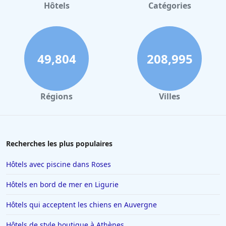
Hôtels à Gerardmer
Hôtels
Catégories
Hôtels à Venise
Hôtels à Narbonne
Hôtels à Bordeaux
49,804
208,995
Hôtels à Chambord
Hôtels à Madrid
Régions
Villes
Hôtels en Bourgogne
Hôtels à Modane
Hôtels à Porto-Vecchio
Recherches les plus populaires
Hôtels dans Super Besse
Hôtels avec piscine dans Roses
Hôtels à Providence
Hôtels en bord de mer en Ligurie
Hôtels à Beauval
Hôtels qui acceptent les chiens en Auvergne
Hôtels à Thoiry
Hôtels de style boutique à Athènes
Hôtels à Orléans