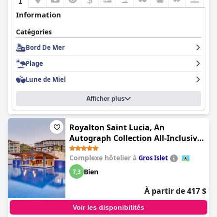
Information
Catégories
Bord De Mer
Plage
Lune de Miel
Afficher plus
Royalton Saint Lucia, An
Autograph Collection All-Inclusive
Resort
Complexe hôtelier à
Gros Islet
Bien
7,3
À partir de 417 $
Voir les disponibilités