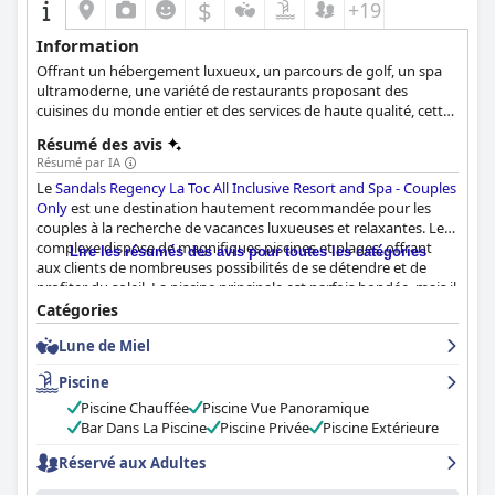
$
+19
Information
Offrant un hébergement luxueux, un parcours de golf, un spa
ultramoderne, une variété de restaurants proposant des
cuisines du monde entier et des services de haute qualité, cette
oasis en bord de mer est la destination idéale pour une
Résumé des avis
escapade des plus relaxantes et luxueuses.
Résumé par IA
Le
Sandals Regency La Toc All Inclusive Resort and Spa - Couples
Only
est une destination hautement recommandée pour les
couples à la recherche de vacances luxueuses et relaxantes. Le
complexe dispose de magnifiques piscines et plages, offrant
Lire les résumés des avis pour toutes les catégories
aux clients de nombreuses possibilités de se détendre et de
profiter du soleil. La piscine principale est parfois bondée, mais il
existe une deuxième option qui offre une vue imprenable.
Catégories
L'espace piscine offre des sièges confortables, bien que certains
Lune de Miel
clients aient signalé qu'il pouvait être glissant. Les majordomes
réservent certaines des meilleures chaises en début de journée,
Piscine
mais les plages sont encore spectaculaires avec des vagues
agressives. Le cadre de la plage est tout simplement magnifique
Piscine Chauffée
Piscine Vue Panoramique
et les clients ne peuvent s'empêcher d'être séduits. Le personnel
Bar Dans La Piscine
Piscine Privée
Piscine Extérieure
de service à la piscine peut être limité et irrégulier pour les
Réservé aux Adultes
clients qui ne sont pas des majordomes, mais cela ne nuit pas à
l'expérience globale.