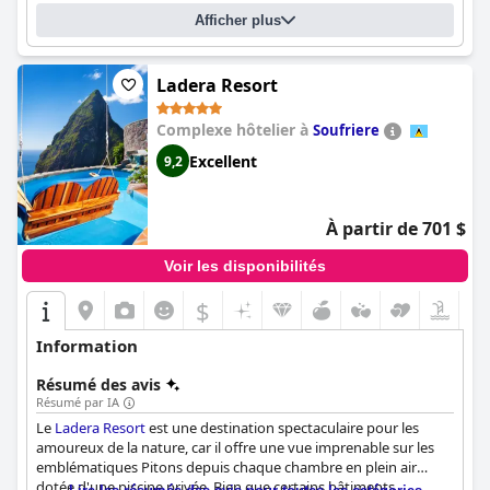
Hotel Chocolat
est une expérience de luxe qui ne vous ruinera
pas, les clients louant le sentiment de luxe et à quel point cet
Afficher plus
endroit est spécial. Dans l'ensemble, les clients s'accordent à dire
que le Rabot Hotel est un séjour de luxe qui en vaut la peine.
Ladera Resort
Complexe hôtelier à
Soufriere
Excellent
9,2
À partir de 701 $
Voir les disponibilités
$
Information
Résumé des avis
Résumé par IA
Le
Ladera Resort
est une destination spectaculaire pour les
amoureux de la nature, car il offre une vue imprenable sur les
emblématiques Pitons depuis chaque chambre en plein air
dotée d'une piscine privée. Bien que certains bâtiments