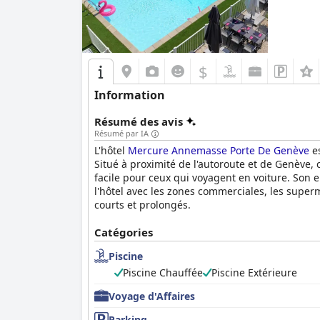
$
Information
Résumé des avis
Résumé par IA
L'hôtel
Mercure Annemasse Porte De Genève
es
Situé à proximité de l'autoroute et de Genève,
facile pour ceux qui voyagent en voiture. Son 
l'hôtel avec les zones commerciales, les super
courts et prolongés.
Les clients louent régulièrement le petit-déjeu
Catégories
produits locaux et la possibilité unique de fair
Piscine
améliorée par l'atmosphère calme et le personn
ingrédients et ses prix raisonnables, bien que c
Piscine Chauffée
Piscine Extérieure
Voyage d'Affaires
Les chambres spacieuses et bien équipées sont 
apprécient la propreté, le confort de la literi
Parking