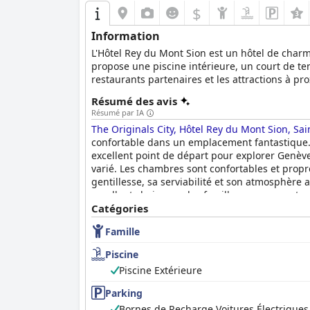
$
Genève. L'ambiance propre et confortable, les p
d'une nuit. De nombreux clients expriment le
Information
De plus, l'
Oskar Hotel
est connu pour ses polit
L'Hôtel Rey du Mont Sion est un hôtel de char
voyageant avec des chiens. Le personnel court
propose une piscine intérieure, un court de te
leurs propriétaires.
restaurants partenaires et les attractions à pr
facilement accessible en voiture, en train ou e
Résumé des avis
En résumé, la combinaison d'un emplacement pr
de Genève.
Résumé par IA
Hotel
un choix favorable pour les voyageurs à 
The Originals City, Hôtel Rey du Mont Sion, Sa
confortable dans un emplacement fantastique. L'
excellent point de départ pour explorer Genève
varié. Les chambres sont confortables et propre
gentillesse, sa serviabilité et son atmosphère 
excellent choix pour les familles, avec une atm
Hôtel Rey du Mont Sion est un excellent choix 
Catégories
Famille
Piscine
Piscine Extérieure
Parking
Bornes de Recharge Voitures Électriques