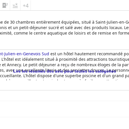
rix raisonnables et le bon rapport qualité-prix en font un choix pop
+4
ur intention de revenir et le recommandent comme une option éco
iques favorables aux animaux de compagnie, offrant un hébergemen
me de 30 chambres entièrement équipées, situé à Saint-Julien-en-G
ois et l'environnement propre améliorent encore l'expérience glo
nnis et un petit-déjeuner sucré et salé avec des produits locaux. L
oximité, comme le centre aquatique de loisirs et de remise en forme
n bus, ce qui en fait un excellent choix pour des vacances reposant
atique, de chambres confortables, d'un personnel dévoué et d'un ex
la recherche d'un séjour agréable et économique près de Genève.
int-Julien-en-Genevois Sud
est un hôtel hautement recommandé pour
hôtel est idéalement situé à proximité des attractions touristiques
 et Annecy. Le petit déjeuner a reçu de nombreux éloges de la part 
s, avec une excellente literie et des serviettes douces. Le personne
Lire les résumés des avis pour toutes les catégories
accueillante. L'hôtel dispose d'une superbe piscine et d'un grand pa
osphère accueillante et amicale et un accès facile aux attractions p
pour un séjour relaxant et agréable à Saint-Julien-en-Genevois Sud