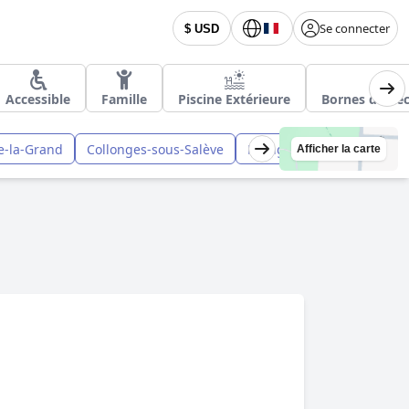
Se connecter
$ USD
Accessible
Famille
Piscine Extérieure
Bornes de Rec
le-la-Grand
Collonges-sous-Salève
Fillinges
Reignier-Éser
Afficher la carte