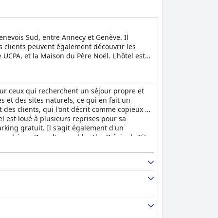
ulaire pour les courts séjours et les escales
nomique.
t confortable et fonctionnel aux clients
enevois Sud, entre Annecy et Genève. Il
bale agréable pour les animaux de compagnie et
es clients peuvent également découvrir les
 UCPA, et la Maison du Père Noël. L'hôtel est
es ou un séjour d'affaires productif dans le sud
cellent rapport qualité-prix fait de l'
Oskar
 ceux qui recherchent un séjour propre et
 et des sites naturels, ce qui en fait un
des clients, qui l'ont décrit comme copieux et
l est loué à plusieurs reprises pour sa
rking gratuit. Il s'agit également d'un
opulaires. Dans l'ensemble, The Originals City,
.