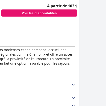
À partir de 103 $
Voir les disponibilités
ns modernes et son personnel accueillant.
ns régionales comme Chamonix et offre un accès
ré la proximité de l'autoroute. La proximité de
n fait une option favorable pour les séjours
on d'articles de haute qualité, y compris les
tit-déjeuner élevé, l'expérience globale est
alement positifs pour la qualité de ses
ent.
 à café et des réfrigérateurs. Les clients
e. Même si certains aspects de la décoration