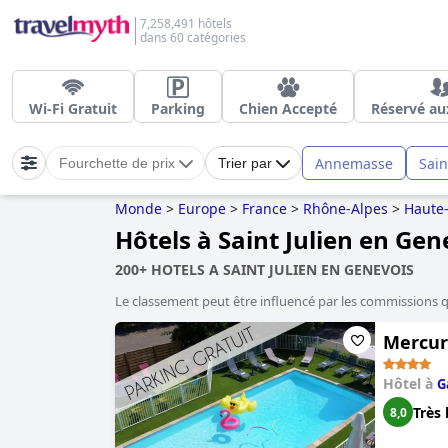
7,258,491 hôtels
dans 60 catégories
Wi-Fi Gratuit
Parking
Chien Accepté
Réservé au
Annemasse
Sain
Fourchette de prix
Trier par
Monde
>
Europe
>
France
>
Rhône-Alpes
>
Haute-
Hôtels à Saint Julien en Gen
200+ HOTELS A SAINT JULIEN EN GENEVOIS
Le classement peut être influencé par les commissions 
Mercur
Hôtel à
G
Très 
8,0