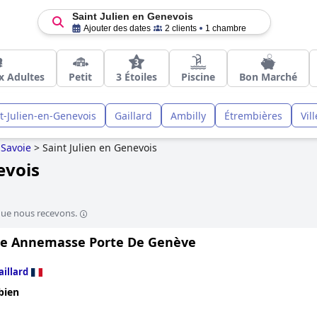
Saint Julien en Genevois
Ajouter des dates
2 clients
1 chambre
x Adultes
Petit
3 Étoiles
Piscine
Bon Marché
t-Julien-en-Genevois
Gaillard
Ambilly
Étrembières
Vil
Savoie
>
Saint Julien en Genevois
evois
que nous recevons.
e Annemasse Porte De Genève
aillard
bien