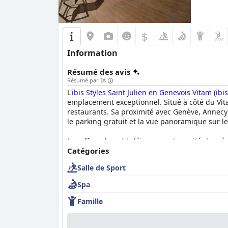
$
Information
Résumé des avis
Résumé par IA
L'
ibis Styles Saint Julien en Genevois Vitam (i
emplacement exceptionnel. Situé à côté du Vitam
restaurants. Sa proximité avec Genève, Annecy e
le parking gratuit et la vue panoramique sur les
Les offres de petit-déjeuner ont suscité des ré
d'orange fraîchement pressé et un large éventai
Catégories
options. Malgré quelques critiques, le petit-dé
Salle de Sport
prix de la chambre.
Spa
Les expériences culinaires sont améliorées par
ambiance. Les clients apprécient la disponibili
Famille
Les chambres de l'hôtel sont souvent louées po
literie confortable ajoutent à l'expérience pos