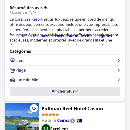
Résumé des avis
Résumé par IA
Le
Coral Sea Resort
est un luxueux refuge en bord de mer qui
offre des équipements exceptionnels et une vue imprenable sur
la mer. L'emplacement est imbattable et permet d'accéder
facilement à tout ce qu'Airlie Beach a à offrir. Les chambres sont
Lire les résumés des avis pour toutes les catégories
spacieuses, modernes et propres, avec de grands lits et une
décoration luxueuse. La piscine est fantastique, avec de
nombreuses possibilités de s'asseoir et des salons, et les
Catégories
installations extérieures sont impeccables. Le personnel est
Luxe
accommodant et amical, se surpassant pour s'assurer que les
clients se sentent comme chez eux. Le petit déjeuner est
Plage
agréable et suffisant, tandis que le dîner propose des plats
délicieux, bien que certains clients aient trouvé les prix un peu
Lune de Miel
trop élevés. Le complexe est adapté aux familles et convient
parfaitement à une destination de lune de miel. Dans
Afficher plus
l'ensemble, le
Coral Sea Resort
est un choix parfait pour des
vacances relaxantes avec une touche de luxe.
Pullman Reef Hotel Casino
Hôtel à
Cairns
Excellent
8,8