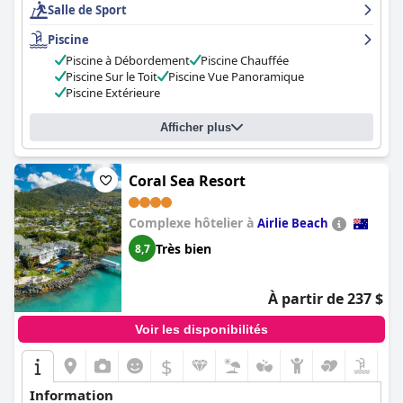
Salle de Sport
sont des éléments remarquables de l'hôtel, avec des vues à
couper le souffle sur la ville et South Bank. Dans l'ensemble,
Piscine
l'
Emporium Hotel South Bank
est un hôtel magnifique, élégant
Piscine à Débordement
Piscine Chauffée
et exceptionnel que les clients ne voudront pas quitter.
Piscine Sur le Toit
Piscine Vue Panoramique
Piscine Extérieure
Afficher plus
Coral Sea Resort
Complexe hôtelier à
Airlie Beach
Très bien
8,7
À partir de 237 $
Voir les disponibilités
$
Information