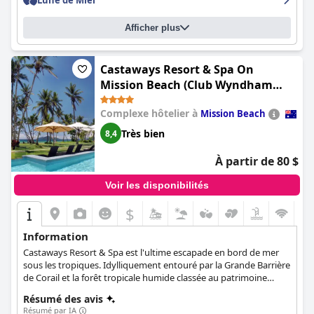
Lune de Miel
applaudissent les matelas extrêmement confortables. L'hôtel
offre une expérience luxueuse et choyée aux couples en lune de
Afficher plus
miel, avec une bouteille de champagne gratuite à l'arrivée et des
contrôles réguliers tout au long du séjour. Bien que certains
clients aient signalé des problèmes mineurs de propreté et des
inconvénients mineurs tels que l'absence de mini-bar, ils ne
Castaways Resort & Spa On
peuvent pas dire assez de bien des installations et des services
Mission Beach (Club Wyndham
du
Pullman Reef Hotel Casino
.
Mission Beach)
Complexe hôtelier à
Mission Beach
Très bien
8,4
À partir de 80 $
Voir les disponibilités
$
Information
Castaways Resort & Spa est l'ultime escapade en bord de mer
sous les tropiques. Idylliquement entouré par la Grande Barrière
de Corail et la forêt tropicale humide classée au patrimoine
mondial, le complexe est la destination idéale pour les familles,
Résumé des avis
les couples ou les groupes d'amis.
Résumé par IA