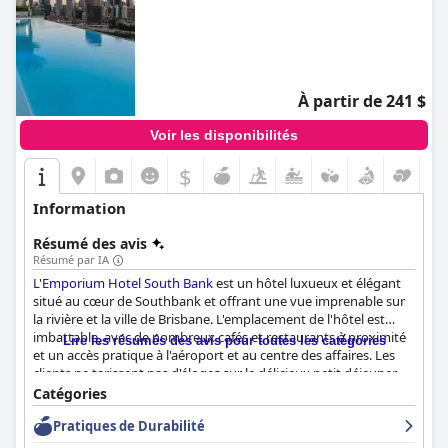
À partir de 241 $
Voir les disponibilités
$
Information
Résumé des avis
Résumé par IA
L'
Emporium Hotel South Bank
est un hôtel luxueux et élégant
situé au cœur de Southbank et offrant une vue imprenable sur
la rivière et la ville de Brisbane. L'emplacement de l'hôtel est
imbattable, avec de nombreux cafés et restaurants à proximité
Lire les résumés des avis pour toutes les catégories
et un accès pratique à l'aéroport et au centre des affaires. Les
clients ne tarissent pas d'éloges sur le délicieux petit déjeuner,
les lits confortables et les équipements de haute technologie.
Catégories
Les installations de l'hôtel sont d'une propreté irréprochable et
Pratiques de Durabilité
bien entretenues, et le personnel est attentif et professionnel,
offrant un service exceptionnel. La piscine et le bar sur le toit