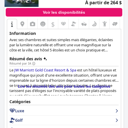
À partir de 264 $
Voir les disponibilités
$
Information
Avec ses chambres et suites simples mais élégantes, éclairées
par la lumière naturelle et offrant une vue magnifique sur la
côte et la ville, cet hôtel 5 étoiles est un choix pratique et
luxueux, que vous voyagiez en famille, en couple ou pour
Résumé des avis
affaires.
Résumé par IA
Le
JW Marriott Gold Coast Resort & Spa
est un hôtel luxueux et
magnifique qui jouit d'une excellente situation, offrant une vue
imprenable sur la ligne d'horizon depuis certaines chambres et
se trouvant à proximité des attractions locales. Les clients ne
Lire les résumés des avis pour toutes les catégories
tarissent pas d'éloges sur l'incroyable variété de plats proposés
au petit déjeuner buffet servi sur la terrasse Chapter & Verse.
Les chambres sont bien aménagées et confortables et les clients
Catégories
apprécient les équipements modernes comme la télévision
Luxe
connectée Google Chrome. Le personnel de l'hôtel est
exceptionnel, amical, serviable et attentif, faisant en sorte que
Golf
les clients se sentent bien accueillis et pris en charge. La piscine
et ses équipements sont fantastiques, bien que certains clients