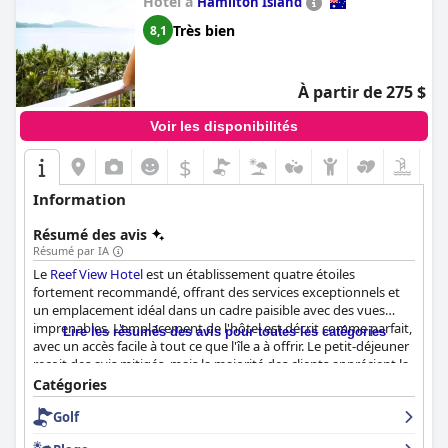
Hôtel à
Hamilton Island
Très bien
8,1
À partir de 275 $
Voir les disponibilités
$
Information
Résumé des avis
Résumé par IA
Le
Reef View Hotel
est un établissement quatre étoiles
fortement recommandé, offrant des services exceptionnels et
un emplacement idéal dans un cadre paisible avec des vues
imprenables. L'emplacement de l'hôtel est décrit comme parfait,
Lire les résumés des avis pour toutes les catégories
avec un accès facile à tout ce que l'île a à offrir. Le petit-déjeuner
reçoit des avis mitigés, mais la majorité des clients apprécient la
grande variété de plats et les vues magnifiques. Les chambres
Catégories
sont spacieuses et propres, avec des vues incroyables depuis le
Golf
balcon, bien que certains clients expriment leur
mécontentement quant aux chambres désuètes et délabrées.