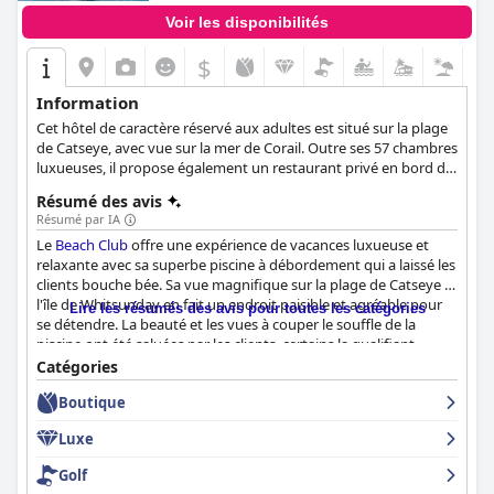
dans un emplacement idéal, avec un personnel professionnel et
Voir les disponibilités
un excellent service.
$
Information
Cet hôtel de caractère réservé aux adultes est situé sur la plage
de Catseye, avec vue sur la mer de Corail. Outre ses 57 chambres
luxueuses, il propose également un restaurant privé en bord de
mer, une piscine à débordement chauffée en hiver, une salle de
Résumé des avis
sport, un spa et des sports nautiques non motorisés.
Résumé par IA
Le
Beach Club
offre une expérience de vacances luxueuse et
relaxante avec sa superbe piscine à débordement qui a laissé les
clients bouche bée. Sa vue magnifique sur la plage de Catseye et
l'île de Whitsunday en fait un endroit paisible et agréable pour
Lire les résumés des avis pour toutes les catégories
se détendre. La beauté et les vues à couper le souffle de la
piscine ont été saluées par les clients, certains la qualifiant
d'incroyable et de magnifique. Qu'il s'agisse de siroter un verre
Catégories
en regardant le coucher de soleil ou de prendre un petit
Boutique
déjeuner avec vue, la piscine à débordement offre une toile de
fond magnifique pour commencer et terminer la journée. Dans
Luxe
l'ensemble, la piscine à débordement du
Beach Club
est un
endroit à ne pas manquer pour ceux qui souhaitent passer des
Golf
vacances inoubliables et à couper le souffle.