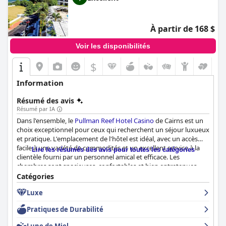
À partir de 168 $
Voir les disponibilités
$
Information
Résumé des avis
Résumé par IA
Dans l'ensemble, le
Pullman Reef Hotel Casino
de Cairns est un
choix exceptionnel pour ceux qui recherchent un séjour luxueux
et pratique. L'emplacement de l'hôtel est idéal, avec un accès
facile à une variété de commodités et un excellent service à la
Lire les résumés des avis pour toutes les catégories
clientèle fourni par un personnel amical et efficace. Les
chambres sont spacieuses, confortables et bien entretenues,
avec de belles vues depuis les balcons. La plupart des clients ont
Catégories
apprécié les options du petit déjeuner, même si quelques
Luxe
problèmes mineurs ont été signalés. Le casino est un atout pour
les amateurs de jeux d'argent et la piscine est bien entretenue
Pratiques de Durabilité
avec une piscine sur le toit et une baignoire spa chauffée. Les
options de literie et la literie sont excellentes et les clients