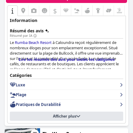
$
Information
Résumé des avis
Résumé par IA
Le
Rumba Beach Resort
à Caloundra reçoit régulièrement de
nombreux éloges pour son emplacement exceptionnel. Situé
directement sur la plage de Bullcock, il offre une vue imprenable
sur l'océan et la commodité d'un accès facile à un éventail de
Lire les résumés des avis pour toutes les catégories
cafés, de restaurants et de boutiques. Les clients apprécient le
mélange de tranquillité et d'activité, tout étant facilement
accessible à pied. Les piscines accueillantes de l'hôtel, les
Catégories
chambres spacieuses et le parking sécurisé améliorent
Luxe
l'expérience des clients, ce qui en fait un lieu idéal pour les
familles, les couples et ceux qui recherchent une escapade
Plage
côtière relaxante.
Pratiques de Durabilité
Bien que l'hôtel ne propose pas un petit-déjeuner traditionnel,
les muffins et le café gratuits sont un atout remarquable. Les
Afficher plus
clients décrivent fréquemment ces douceurs matinales comme
délicieuses et comme un agréable début de journée, ce qui
ajoute de la valeur à leur séjour.