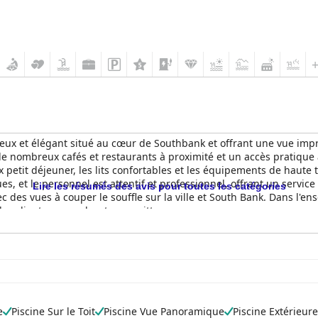
eux et élégant situé au cœur de Southbank et offrant une vue impren
e nombreux cafés et restaurants à proximité et un accès pratique à 
ux petit déjeuner, les lits confortables et les équipements de haute t
, et le personnel est attentif et professionnel, offrant un service e
Lire les résumés des avis pour toutes les catégories
 des vues à couper le souffle sur la ville et South Bank. Dans l'ens
es clients ne voudront pas quitter.
e
Piscine Sur le Toit
Piscine Vue Panoramique
Piscine Extérieure