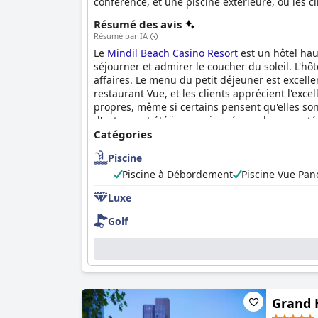
conférence, et une piscine extérieure, où les
Résumé des avis
Résumé par IA
Le
Mindil Beach Casino Resort
est un hôtel hau
séjourner et admirer le coucher du soleil. L'hô
affaires. Le menu du petit déjeuner est excellen
restaurant Vue, et les clients apprécient l'exc
propres, même si certains pensent qu'elles son
d'autres ont été impressionnés par la propreté 
fort. La plage privée et la proximité du Mindi
Catégories
clients ont eu des problèmes avec le casino, ma
Piscine
Piscine à Débordement
Piscine Vue Pa
Luxe
Golf
Grand 