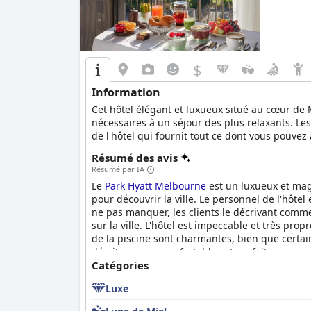
$
Information
Cet hôtel élégant et luxueux situé au cœur de
nécessaires à un séjour des plus relaxants. Les 
de l'hôtel qui fournit tout ce dont vous pouvez
Résumé des avis
Résumé par IA
Le
Park Hyatt Melbourne
est un luxueux et magn
pour découvrir la ville. Le personnel de l'hôtel
ne pas manquer, les clients le décrivant comme
sur la ville. L'hôtel est impeccable et très pr
de la piscine sont charmantes, bien que certains
décrits comme confortables et parfaits pour u
parfaite pour ceux qui recherchent un lieu de 
Catégories
Luxe