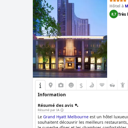
Hôtel à
M
Très 
8,7
$
Information
Résumé des avis
Résumé par IA
Le
Grand Hyatt Melbourne
est un hôtel luxueux
souhaitent découvrir les meilleurs restaurants, 
le superbe dîner et les chambres confortables e