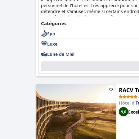
personnel de l'hôtel est très apprécié pour so
détendre et s'amuser, même si certains endroits
sont néanmoins décrites comme étant soignées
idéal, son hébergement luxueux et son service 
Catégories
Spa
Luxe
Lune de Miel
RACV T
Hôtel à
T
Excel
9,0