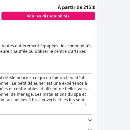
À partir de 215 $
Voir les disponibilités
le, toutes entièrement équipées des commodités
eure chauffée ou utiliser le centre d'affaires
l de Melbourne, ce qui en fait un lieu idéal
ionnel. Le petit déjeuner est une expérience à
ées et confortables et offrent de belles vues
sonnel de ménage. Les installations du spa et
t accueillies à bras ouverts et les lits sont
ne
est une expérience luxueuse et mémorable,