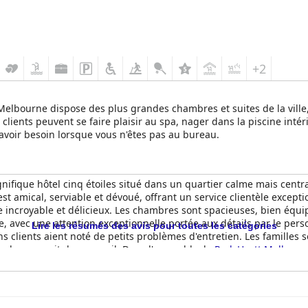
+2
 Melbourne dispose des plus grandes chambres et suites de la vil
clients peuvent se faire plaisir au spa, nager dans la piscine intéri
 avoir besoin lorsque vous n'êtes pas au bureau.
ifique hôtel cinq étoiles situé dans un quartier calme mais centra
 est amical, serviable et dévoué, offrant un service clientèle except
 incroyable et délicieux. Les chambres sont spacieuses, bien équip
opre, avec une attention exceptionnelle portée aux détails par le per
Lire les résumés des avis pour toutes les catégories
 clients aient noté de petits problèmes d'entretien. Les familles son
ne bonne nuit de sommeil. Dans l'ensemble, le
Park Hyatt Melbour
séjour chaleureux et convivial à Melbourne.