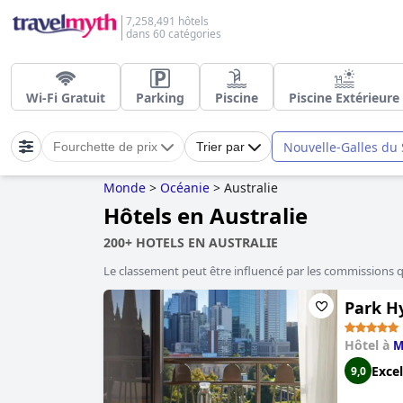
7,258,491 hôtels
dans 60 catégories
Wi-Fi Gratuit
Parking
Piscine
Piscine Extérieure
Nouvelle-Galles du
Fourchette de prix
Trier par
Monde
>
Océanie
>
Australie
Hôtels en Australie
200+ HOTELS EN AUSTRALIE
Le classement peut être influencé par les commissions 
Park H
Hôtel à
M
Excel
9,0