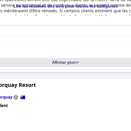
n service exceptionnel et de nombreux clients se sentent comme des 
Lire les résumés des avis pour toutes les catégories
 mériteraient d'être rénovés. Si certains clients estiment que les c
 et confortables. Dans l'ensemble, le
Grand Hyatt Melbourne
est 
clientèle exceptionnel.
Afficher plus
orquay Resort
orquay
lent