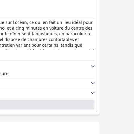
ur l'océan, ce qui en fait un lieu idéal pour
ino, et à cinq minutes en voiture du centre des
ur le dîner sont fantastiques, en particulier au
ôtel dispose de chambres confortables et
tretien varient pour certains, tandis que
mable et serviable et les piscines sont un point
e la piscine puisse être un problème. Certains
ieure