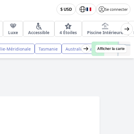
Se connecter
$ USD
Luxe
Accessible
4 Étoiles
Piscine Intérieure
lie-Méridionale
Tasmanie
Australian Capital Territory
Ter
Afficher la carte