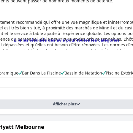
 clients peuvent passer de nombreux moments de détente.
tement recommandé qui offre une vue magnifique et ininterrompue s
tel est très bien situé, à proximité des marchés de Mindil et du cas
t et le service à table ajoute à l'expérience globale. Les options po
ellence du personnel, de la nourriture et des prix raisonnables. L'h
Lire les résumés des avis pour toutes les catégories
t dépassées et qu'elles ont besoin d'être rénovées. Les normes d'en
et l'impeccabilité des chambres. Le personnel de l'hôtel est très ai
l Beach Market sont des atouts supplémentaires, bien que le bruit d
is la plupart des commentaires sur le casino sont positifs.
noramique
Bar Dans La Piscine
Bassin de Natation
Piscine Extér
Afficher plus
Hyatt Melbourne