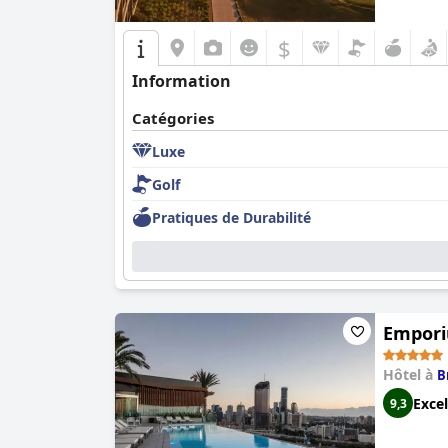
$
Information
Catégories
Luxe
Golf
Pratiques de Durabilité
Empori
Hôtel à
B
Excel
9,3