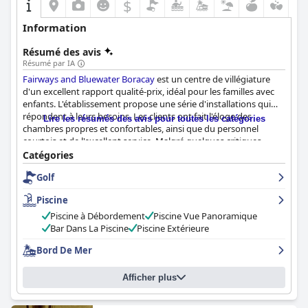
$
Information
Résumé des avis
Résumé par IA
Fairways and Bluewater Boracay
est un centre de villégiature
d'un excellent rapport qualité-prix, idéal pour les familles avec
enfants. L'établissement propose une série d'installations qui
répondent à leurs besoins. Les clients ont fait l'éloge des
Lire les résumés des avis pour toutes les catégories
chambres propres et confortables, ainsi que du personnel
courtois et de l'excellent service. Malgré quelques critiques
négatives, la majorité des clients ont passé un séjour agréable et
Catégories
considèrent l'établissement comme un cinq étoiles.
Fairways
Golf
and Bluewater Boracay
est un joyau caché de Boracay et vaut
vraiment la peine d'être visité pour des vacances relaxantes et
Piscine
agréables.
Piscine à Débordement
Piscine Vue Panoramique
Bar Dans La Piscine
Piscine Extérieure
Bord De Mer
Afficher plus