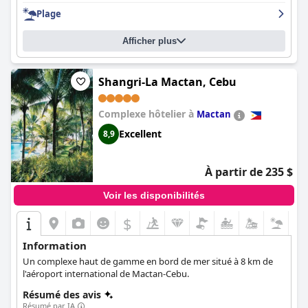
une escapade relaxante parfaite à proximité de la magnifique
Plage
plage d'Alona. Dans l'ensemble, l'
Amorita Resort (Amorita Resort
Bohol)
est un hôtel cinq étoiles de premier ordre qui offre des
Afficher plus
expériences exceptionnelles à ses clients.
Shangri-La Mactan, Cebu
Complexe hôtelier à
Mactan
Excellent
8,9
À partir de 235 $
Voir les disponibilités
$
Information
Un complexe haut de gamme en bord de mer situé à 8 km de
l'aéroport international de Mactan-Cebu.
Résumé des avis
Résumé par IA