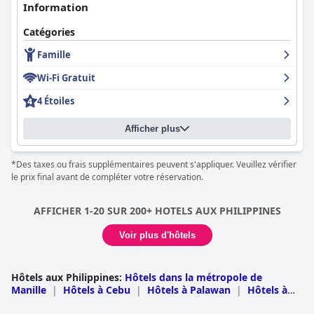
Enfin, le
bai Hotel Cebu
est réputé pour son environnement
Information
familial, offrant des chambres spacieuses et confortables, des
commodités utiles comme des lits de bébé et des chambres
Catégories
communicantes, ainsi qu'une petite aire de jeux et une piscine
Famille
adaptée aux familles. Ces caractéristiques créent une
atmosphère accueillante pour les familles séjournant à l'hôtel.
Wi-Fi Gratuit
Dans l'ensemble, le
bai Hotel Cebu
se distingue par son
4 Étoiles
emplacement pratique, ses expériences culinaires
exceptionnelles, ses chambres confortables et propres et,
Afficher plus
surtout, son service exceptionnel, ce qui en fait un choix de
premier ordre pour les visiteurs de Cebu.
*Des taxes ou frais supplémentaires peuvent s'appliquer. Veuillez vérifier
le prix final avant de compléter votre réservation.
AFFICHER 1-20 SUR 200+ HOTELS AUX PHILIPPINES
Voir plus d'hôtels
Hôtels aux Philippines
:
Hôtels dans la métropole de
Manille
|
Hôtels à Cebu
|
Hôtels à Palawan
|
Hôtels à
Cavite
|
Hôtels à Davao del Sur
|
Hôtels à