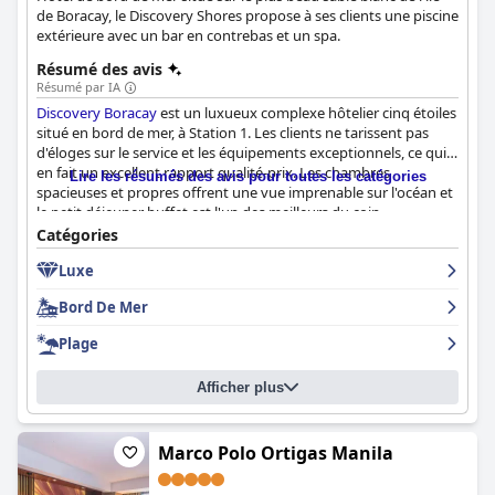
de Boracay, le Discovery Shores propose à ses clients une piscine
extérieure avec un bar en contrebas et un spa.
Résumé des avis
Résumé par IA
Discovery Boracay
est un luxueux complexe hôtelier cinq étoiles
situé en bord de mer, à Station 1. Les clients ne tarissent pas
d'éloges sur le service et les équipements exceptionnels, ce qui
en fait un excellent rapport qualité-prix. Les chambres
Lire les résumés des avis pour toutes les catégories
spacieuses et propres offrent une vue imprenable sur l'océan et
le petit déjeuner buffet est l'un des meilleurs du coin.
L'hospitalité du personnel est exceptionnelle et les clients se
Catégories
sentent comme chez eux de leur arrivée à leur départ. La
Luxe
propreté de l'hôtel est remarquable et le front de mer est
fantastique, offrant tout ce dont les clients ont besoin sur la
Bord De Mer
plage. L'expérience de la piscine est également excellente, avec
des piscines intérieures et extérieures chauffées et une nouvelle
Plage
piscine sur le toit avec des jacuzzis. Malgré quelques critiques
mineures,
Discovery Boracay
est sans aucun doute un complexe
Afficher plus
cinq étoiles exceptionnel où les clients aimeraient revenir.
Marco Polo Ortigas Manila