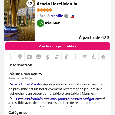
Acacia Hotel Manila
Hôtel à
Manille
Très bien
8,5
À partir de 62 $
Voir les disponibilités
$
Information
Résumé des avis
Résumé par IA
L'
Acacia Hotel Manila
- Agréé pour usages multiples et séjours
de proximité est un hôtel vivement recommandé pour ceux qui
recherchent un séjour confortable et agréable à Manille.
L'emplacement de l'hôtel est apprécié pour son côté pratique et
Lire les résumés des avis pour toutes les catégories
accessible, avec de nombreuses options de restauration et de
shopping à proximité. Les clients ont également apprécié le
délicieux buffet du petit-déjeuner, les chambres spacieuses et
Catégories