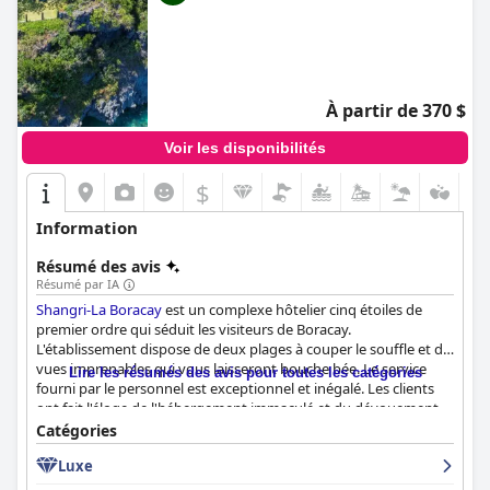
À partir de 370 $
Voir les disponibilités
$
Information
Résumé des avis
Résumé par IA
Shangri-La Boracay
est un complexe hôtelier cinq étoiles de
premier ordre qui séduit les visiteurs de Boracay.
L'établissement dispose de deux plages à couper le souffle et de
vues imprenables qui vous laisseront bouche bée. Le service
Lire les résumés des avis pour toutes les catégories
fourni par le personnel est exceptionnel et inégalé. Les clients
ont fait l'éloge de l'hébergement immaculé et du dévouement
du personnel pour vous faire passer un moment fantastique.
Catégories
L'hôtel dispose de superbes installations et offre une expérience
Luxe
très privée et sereine. Le responsable des relations avec les
clients de l'hôtel, Junee, est décrit comme le concierge idéal que