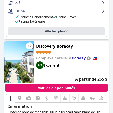
Golf
tout hôtel cinq étoiles souhaite avoir. Le
Shangri-La Boracay
offre un service 5 étoiles abordable et excellent, comparable aux
Piscine
hôtels Four Seasons. C'est le meilleur hôtel de Boracay en bord
Piscine à Débordement
Piscine Privée
de mer, à ne pas manquer. Un séjour au
Shangri-La Boracay
se
Piscine Extérieure
distingue de toute autre expérience cinq étoiles.
Afficher plus
Discovery Boracay
Complexe hôtelier à
Boracay
Excellent
9,2
À partir de 265 $
Voir les disponibilités
$
Information
Hôtel de bord de mer situé sur le plus beau sable blanc de l'île