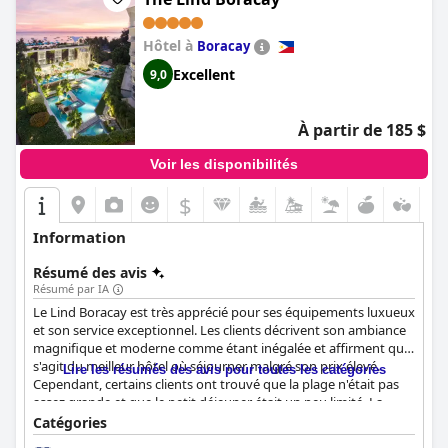
Hôtel à
Boracay
Excellent
9,0
À partir de 185 $
Voir les disponibilités
$
Information
Résumé des avis
Résumé par IA
Le Lind Boracay est très apprécié pour ses équipements luxueux
et son service exceptionnel. Les clients décrivent son ambiance
magnifique et moderne comme étant inégalée et affirment qu'il
s'agit du meilleur hôtel où séjourner malgré son prix élevé.
Lire les résumés des avis pour toutes les catégories
Cependant, certains clients ont trouvé que la plage n'était pas
assez grande et que le petit déjeuner était un peu limité. La
connexion Internet était lente, mais la nourriture était exquise.
Catégories
Bien que certains clients aient trouvé que certains services