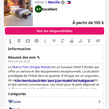
Hôtel à
Manille
Excellent
8,9
À partir de 105 $
Voir les disponibilités
$
Information
Résumé des avis
Résumé par IA
Le
Marco Polo Ortigas Manila
est un luxueux hôtel 5 étoiles qui
offre un service et des équipements exceptionnels. La situation
privilégiée de l'hôtel dans le quartier d'Ortigas est un argument
de vente majeur, les clients louant la proximité des restaurants
Lire les résumés des avis pour toutes les catégories
et des centres commerciaux. Les choix pour le petit déjeuner et
le dîner sont variés et délicieux, bien que certains clients aient
noté des options limitées et des prix élevés. Les chambres sont
Catégories
spacieuses, propres et confortables et offrent une vue
Luxe
imprenable sur la ville ou les montagnes. L'hôtel est également
réputé pour sa propreté irréprochable et son personnel