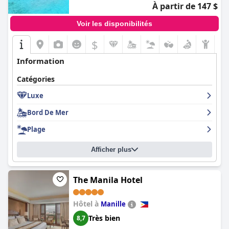
À partir de 147 $
Voir les disponibilités
$
Information
Catégories
Luxe
Bord De Mer
Plage
Afficher plus
The Manila Hotel
Hôtel à
Manille
Très bien
8,7