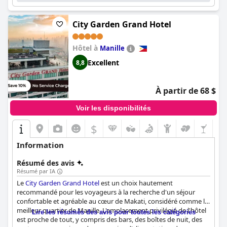
City Garden Grand Hotel
Hôtel à
Manille
Excellent
8,8
À partir de 68 $
Voir les disponibilités
$
Information
Résumé des avis
Résumé par IA
Le
City Garden Grand Hotel
est un choix hautement
recommandé pour les voyageurs à la recherche d'un séjour
confortable et agréable au cœur de Makati, considéré comme le
meilleur quartier de Manille. L'emplacement privilégié de l'hôtel
Lire les résumés des avis pour toutes les catégories
est proche de tout, y compris des bars, des boîtes de nuit, des