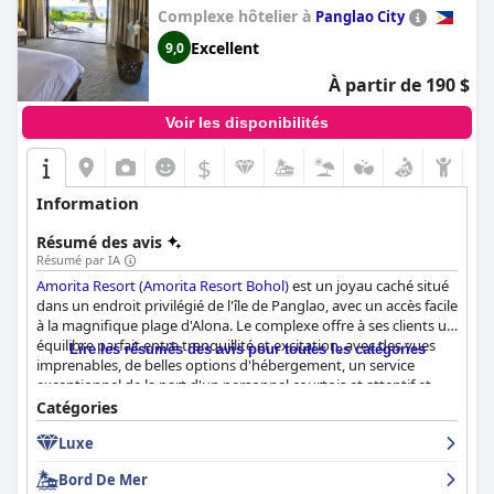
Complexe hôtelier à
Panglao City
Excellent
9,0
À partir de 190 $
Voir les disponibilités
$
Information
Résumé des avis
Résumé par IA
Amorita Resort (Amorita Resort Bohol)
est un joyau caché situé
dans un endroit privilégié de l'île de Panglao, avec un accès facile
à la magnifique plage d'Alona. Le complexe offre à ses clients un
équilibre parfait entre tranquillité et excitation, avec des vues
Lire les résumés des avis pour toutes les catégories
imprenables, de belles options d'hébergement, un service
exceptionnel de la part d'un personnel courtois et attentif et
deux piscines à débordement étonnantes qui offrent des vues à
Catégories
couper le souffle sur la mer. Le buffet du petit-déjeuner ne
Luxe
propose pas suffisamment d'options pour les végétariens, mais
il est tout de même assez bon pour son prix. Le complexe
Bord De Mer
propose à ses clients diverses activités gratuites, ce qui en fait