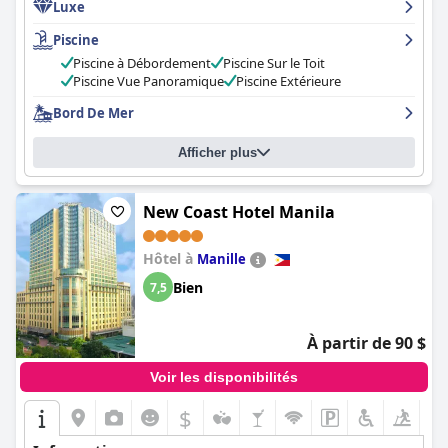
Luxe
étaient trop chers, la qualité générale de l'offre de
The Lind
Boracay
est très appréciée. Même si le personnel pourrait
Piscine
bénéficier d'une formation supplémentaire,
The Lind Boracay
reste un choix de premier ordre pour ceux qui recherchent une
Piscine à Débordement
Piscine Sur le Toit
expérience haut de gamme.
Piscine Vue Panoramique
Piscine Extérieure
Bord De Mer
Afficher plus
New Coast Hotel Manila
Hôtel à
Manille
Bien
7,5
À partir de 90 $
Voir les disponibilités
$