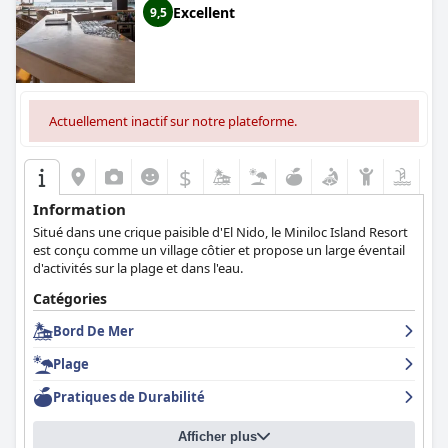
chambres offrent une fin satisfaisante aux journées étouffantes
Excellent
9,5
de Manille. Dans l'ensemble, le New Coast Hotel Manila est un
hôtel 5 étoiles qui mérite d'être visité, en particulier pour son
excellent service et ses prix raisonnables.
Actuellement inactif sur notre plateforme.
$
Information
Situé dans une crique paisible d'El Nido, le Miniloc Island Resort
est conçu comme un village côtier et propose un large éventail
d'activités sur la plage et dans l'eau.
Catégories
Bord De Mer
Plage
Pratiques de Durabilité
Afficher plus