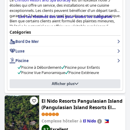
Le
Crimson Resort and Spa Boracay
est un luxueux hôtel 5
étoiles qui offre un service, des installations et une cuisine
exceptionnels. Les clients peuvent bénéficier d'un départ tardif
garanti de 2 heures, ce qui rend leur séjour encore plus pratique.
Lire les résumés des avis pour toutes les catégories
Bien que certains clients aient formulé des plaintes mineures,
l'hôtel a le potentiel pour offrir une véritable expérience 5
étoiles. Dans l'ensemble, l'hôtel est fortement recommandé
Catégories
pour ceux qui recherchent des vacances luxueuses à Boracay.
Bord De Mer
Luxe
Piscine
Piscine à Débordement
Piscine pour Enfants
Piscine Vue Panoramique
Piscine Extérieure
Afficher plus
El Nido Resorts Pangulasian Island
(Pangulasian Island Resorts El
Nido)
Complexe hôtelier à
El Nido
Excellent
9,7