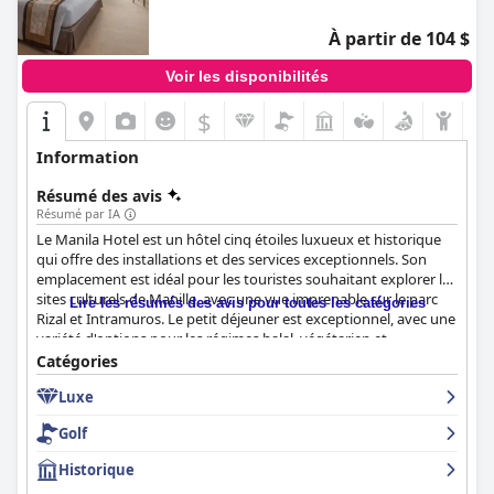
À partir de 104 $
Voir les disponibilités
$
Information
Résumé des avis
Résumé par IA
Le Manila Hotel est un hôtel cinq étoiles luxueux et historique
qui offre des installations et des services exceptionnels. Son
emplacement est idéal pour les touristes souhaitant explorer les
sites culturels de Manille, avec une vue imprenable sur le parc
Lire les résumés des avis pour toutes les catégories
Rizal et Intramuros. Le petit déjeuner est exceptionnel, avec une
variété d'options pour les régimes halal, végétarien et
végétalien. L'expérience gastronomique est également
Catégories
excellente, bien que certains clients aient eu des problèmes avec
Luxe
la qualité de la nourriture et la lenteur du service. Les chambres
sont douillettes, spacieuses et confortables, même si certains
Golf
équipements ne sont plus à la hauteur. Le personnel est un
point fort et les clients ne tarissent pas d'éloges sur sa
Historique
gentillesse, sa serviabilité et son professionnalisme. Le spa et la