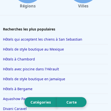
Hôtels à Combloux
Régions
Villes
Hôtels à Amsterdam
Hôtels à Villepinte
Hôtels à Salou
Recherches les plus populaires
Hôtels à Colmar
Hôtels qui acceptent les chiens à San Sebastian
Hôtels à Moulins
Hôtels de style boutique au Mexique
Hôtels à Giverny
Hôtels à Chambord
Hôtels à Saint-Remy-de-Provence
Hôtels avec piscine dans l'Hérault
Hôtels à Chambéry
Hôtels à Tignes
Hôtels de style boutique en Jamaïque
Hôtels dans le Var
Hôtels à Bergame
Hôtels à Metz
Aquashow Park Hotel
Catégories
Carte
Hôtels à Lyon
Divani Caravel