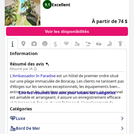
Excellent
9,1
À partir de 74 $
Voir les disponibilités
$
Information
Résumé des avis
Résumé par IA
L'
Ambassador In Paradise
est un hôtel de premier ordre situé
sur une plage immaculée de Boracay. Les clients ne tarissent pas
d'éloges sur les services exceptionnels, les équipements bien
entretenus et les chambres spacieuses et propres. Le personnel
Lire les résumés des avis pour toutes les catégories
est aimable et arrangeant, il assure un enregistrement efficace
et le transport depuis et vers l'aéroport. L'emplacement de
l'hôtel sur la partie calme de la plage permet un séjour paisible
Catégories
et relaxant, avec une piscine pour les enfants et un petit
Luxe
déjeuner et des plats délicieux pour les adultes. La brise de
l'océan la nuit et les vues sur le coucher de soleil sont à couper le
Bord De Mer
souffle. Bien que certains critiques ne soient pas d'accord sur le