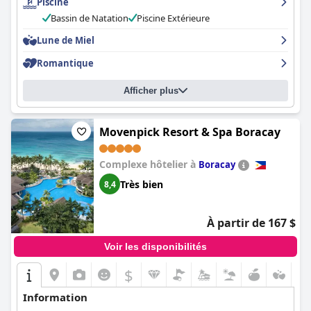
Piscine
Bassin de Natation
Piscine Extérieure
Lune de Miel
Romantique
Afficher plus
Movenpick Resort & Spa Boracay
Complexe hôtelier à
Boracay
Très bien
8,4
À partir de 167 $
Voir les disponibilités
$
Information