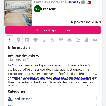
Complexe hôtelier à
Boracay
Excellent
9,3
À partir de 204 $
Voir les disponibilités
$
Information
Résumé des avis
Résumé par IA
Le
Crimson Resort and Spa Boracay
est un luxueux hôtel 5
étoiles qui offre un service, des installations et une cuisine
exceptionnels. Les clients peuvent bénéficier d'un départ tardif
garanti de 2 heures, ce qui rend leur séjour encore plus pratique.
Lire les résumés des avis pour toutes les catégories
Bien que certains clients aient formulé des plaintes mineures,
l'hôtel a le potentiel pour offrir une véritable expérience 5
étoiles. Dans l'ensemble, l'hôtel est fortement recommandé
Catégories
pour ceux qui recherchent des vacances luxueuses à Boracay.
Bord De Mer