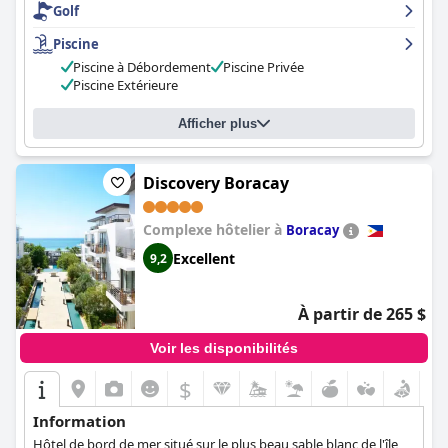
Golf
tout hôtel cinq étoiles souhaite avoir. Le
Shangri-La Boracay
offre un service 5 étoiles abordable et excellent, comparable aux
Piscine
hôtels Four Seasons. C'est le meilleur hôtel de Boracay en bord
Piscine à Débordement
Piscine Privée
de mer, à ne pas manquer. Un séjour au
Shangri-La Boracay
se
Piscine Extérieure
distingue de toute autre expérience cinq étoiles.
Afficher plus
Discovery Boracay
Complexe hôtelier à
Boracay
Excellent
9,2
À partir de 265 $
Voir les disponibilités
$
Information
Hôtel de bord de mer situé sur le plus beau sable blanc de l'île