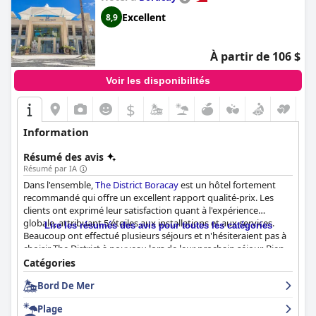
Excellent
8,9
À partir de 106 $
Voir les disponibilités
$
Information
Résumé des avis
Résumé par IA
Dans l'ensemble,
The District Boracay
est un hôtel fortement
recommandé qui offre un excellent rapport qualité-prix. Les
clients ont exprimé leur satisfaction quant à l'expérience
globale, attribuant 5 étoiles aux installations et aux services.
Lire les résumés des avis pour toutes les catégories
Beaucoup ont effectué plusieurs séjours et n'hésiteraient pas à
choisir The District à nouveau lors de leur prochain séjour. Bien
que certains clients aient trouvé que l'hôtel avait l'air vieux et
Catégories
mal entretenu avec des installations limitées, ils ont tout de
Bord De Mer
même trouvé que c'était un bel hôtel avec un excellent service.
Plage