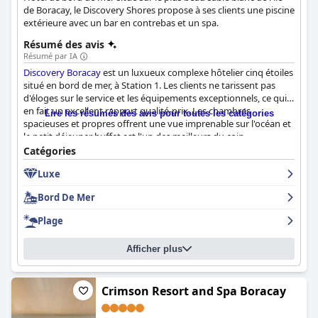
de Boracay, le Discovery Shores propose à ses clients une piscine
extérieure avec un bar en contrebas et un spa.
Résumé des avis
Résumé par IA
Discovery Boracay
est un luxueux complexe hôtelier cinq étoiles
situé en bord de mer, à Station 1. Les clients ne tarissent pas
d'éloges sur le service et les équipements exceptionnels, ce qui
en fait un excellent rapport qualité-prix. Les chambres
Lire les résumés des avis pour toutes les catégories
spacieuses et propres offrent une vue imprenable sur l'océan et
le petit déjeuner buffet est l'un des meilleurs du coin.
L'hospitalité du personnel est exceptionnelle et les clients se
Catégories
sentent comme chez eux de leur arrivée à leur départ. La
Luxe
propreté de l'hôtel est remarquable et le front de mer est
fantastique, offrant tout ce dont les clients ont besoin sur la
Bord De Mer
plage. L'expérience de la piscine est également excellente, avec
des piscines intérieures et extérieures chauffées et une nouvelle
Plage
piscine sur le toit avec des jacuzzis. Malgré quelques critiques
mineures,
Discovery Boracay
est sans aucun doute un complexe
Afficher plus
cinq étoiles exceptionnel où les clients aimeraient revenir.
Crimson Resort and Spa Boracay