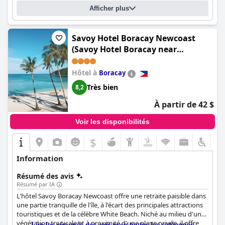
Afficher plus
Savoy Hotel Boracay Newcoast
(Savoy Hotel Boracay near
Newcoast Beach)
Hôtel à
Boracay
Très bien
8,2
À partir de 42 $
Voir les disponibilités
$
Information
Résumé des avis
Résumé par IA
L'hôtel Savoy Boracay Newcoast offre une retraite paisible dans
une partie tranquille de l'île, à l'écart des principales attractions
touristiques et de la célèbre White Beach. Niché au milieu d'une
végétation tropicale et à proximité d'une plage privée, il offre
Lire les résumés des avis pour toutes les catégories