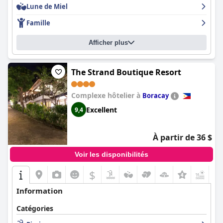
Lune de Miel
Famille
Afficher plus
The Strand Boutique Resort
Complexe hôtelier à
Boracay
Excellent
9,4
À partir de 36 $
Voir les disponibilités
$
Information
Catégories