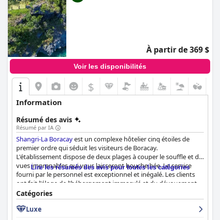
À partir de 369 $
Voir les disponibilités
$
Information
Résumé des avis
Résumé par IA
Shangri-La Boracay
est un complexe hôtelier cinq étoiles de
premier ordre qui séduit les visiteurs de Boracay.
L'établissement dispose de deux plages à couper le souffle et de
vues imprenables qui vous laisseront bouche bée. Le service
Lire les résumés des avis pour toutes les catégories
fourni par le personnel est exceptionnel et inégalé. Les clients
ont fait l'éloge de l'hébergement immaculé et du dévouement
du personnel pour vous faire passer un moment fantastique.
Catégories
L'hôtel dispose de superbes installations et offre une expérience
Luxe
très privée et sereine. Le responsable des relations avec les
clients de l'hôtel, Junee, est décrit comme le concierge idéal que