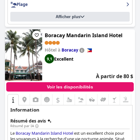
fait que l'hôtel fasse partie de la catégorie 5 étoiles, ils le
Plage
recommandent vivement en tant que lieu de villégiature de
qualité et d'escapade parfaite. Dans l'ensemble, l'
Ambassador In
Afficher plus
Paradise
est décrit comme exceptionnel, superbe et au-delà des
attentes.
Boracay Mandarin Island Hotel
Hôtel à
Boracay
Excellent
9,1
À partir de 80 $
Voir les disponibilités
$
Information
Résumé des avis
Résumé par IA
Le
Boracay Mandarin Island Hotel
est un excellent choix pour
les voyageurs à la recherche d'une vie nocturne animée. Situé