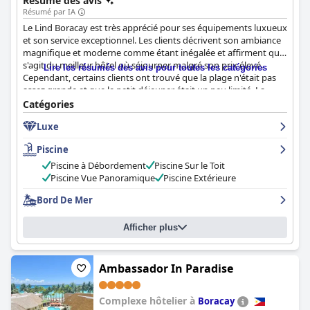
Résumé des avis
Résumé par IA
Le Lind Boracay est très apprécié pour ses équipements luxueux
et son service exceptionnel. Les clients décrivent son ambiance
magnifique et moderne comme étant inégalée et affirment qu'il
s'agit du meilleur hôtel où séjourner malgré son prix élevé.
Lire les résumés des avis pour toutes les catégories
Cependant, certains clients ont trouvé que la plage n'était pas
assez grande et que le petit déjeuner était un peu limité. La
connexion Internet était lente, mais la nourriture était exquise.
Catégories
Bien que certains clients aient trouvé que certains services
Luxe
étaient trop chers, la qualité générale de l'offre de
The Lind
Boracay
est très appréciée. Même si le personnel pourrait
Piscine
bénéficier d'une formation supplémentaire,
The Lind Boracay
reste un choix de premier ordre pour ceux qui recherchent une
Piscine à Débordement
Piscine Sur le Toit
expérience haut de gamme.
Piscine Vue Panoramique
Piscine Extérieure
Bord De Mer
Afficher plus
Ambassador In Paradise
Complexe hôtelier à
Boracay