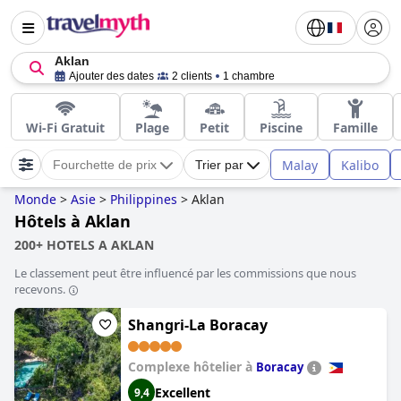
Aklan
Ajouter des dates
2 clients
1 chambre
Wi-Fi Gratuit
Plage
Petit
Piscine
Famille
Malay
Kalibo
Fourchette de prix
Trier par
Monde
>
Asie
>
Philippines
>
Aklan
Hôtels à Aklan
200+ HOTELS A AKLAN
Le classement peut être influencé par les commissions que nous
recevons.
Shangri-La Boracay
Complexe hôtelier à
Boracay
Excellent
9,4