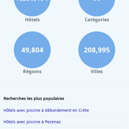
Hôtels à Valence
Hôtels à Gerardmer
Hôtels
Catégories
Hôtels à Villeurbanne
Hôtels à Londres
Hôtels à Reims
49,804
208,995
Hôtels à Milan
Hôtels à Barcelone
Régions
Villes
Hôtels à La Baule-Escoublac
Hôtels à Saint-Jean-de-Luz
Hôtels à Tain-lʼHermitage
Recherches les plus populaires
Hôtels à Interlaken
Hôtels avec piscine à débordement en Crète
Hôtels à Nancy
Hôtels avec piscine à Pezenas
Hôtels à Ajaccio