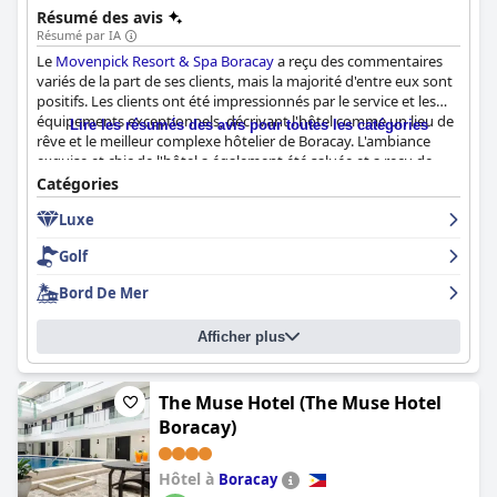
Résumé des avis
Résumé par IA
Le
Movenpick Resort & Spa Boracay
a reçu des commentaires
variés de la part de ses clients, mais la majorité d'entre eux sont
positifs. Les clients ont été impressionnés par le service et les
équipements exceptionnels, décrivant l'hôtel comme un lieu de
Lire les résumés des avis pour toutes les catégories
rêve et le meilleur complexe hôtelier de Boracay. L'ambiance
exquise et chic de l'hôtel a également été saluée et a reçu de
bonnes notes de la part de la plupart des clients. Si certains ont
Catégories
été déçus par le rapport qualité-prix et ont trouvé que le service
Luxe
à la clientèle et la qualité de la nourriture laissaient à désirer,
l'expérience globale a dépassé les attentes d'un hôtel cinq
Golf
étoiles. Malgré les commentaires mitigés, le
Movenpick Resort &
Spa Boracay
a quelque chose d'exceptionnel à offrir qui vaut la
Bord De Mer
peine d'être vécu.
Afficher plus
The Muse Hotel (The Muse Hotel
Boracay)
Hôtel à
Boracay