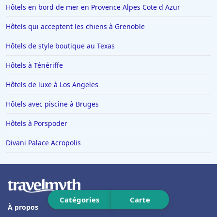
Hôtels en bord de mer en Provence Alpes Cote d Azur
Hôtels à Saint-Affrique
Hôtels qui acceptent les chiens à Grenoble
Hôtels au Québec
Hôtels à Carcassonne
Hôtels de style boutique au Texas
Hôtels aux Saintes-Maries-de-la-Mer
Hôtels à Ténériffe
Hôtels en Suisse
Hôtels de luxe à Los Angeles
Hôtels à Chartres
Hôtels avec piscine à Bruges
Hôtels à Bouc-Bel-Air
Hôtels à Porspoder
Hôtels à Mortagne-au-Perche
Hôtels en Alsace
Divani Palace Acropolis
Hôtels à Lacaune
Hôtels à Louviers
Hôtels à Caudry
Catégories
Carte
À propos
Hôtels à Bergame