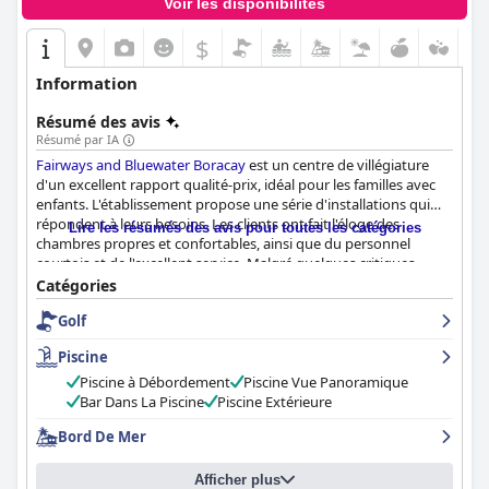
Voir les disponibilités
$
Information
Résumé des avis
Résumé par IA
Fairways and Bluewater Boracay
est un centre de villégiature
d'un excellent rapport qualité-prix, idéal pour les familles avec
enfants. L'établissement propose une série d'installations qui
répondent à leurs besoins. Les clients ont fait l'éloge des
Lire les résumés des avis pour toutes les catégories
chambres propres et confortables, ainsi que du personnel
courtois et de l'excellent service. Malgré quelques critiques
négatives, la majorité des clients ont passé un séjour agréable et
Catégories
considèrent l'établissement comme un cinq étoiles.
Fairways
Golf
and Bluewater Boracay
est un joyau caché de Boracay et vaut
vraiment la peine d'être visité pour des vacances relaxantes et
Piscine
agréables.
Piscine à Débordement
Piscine Vue Panoramique
Bar Dans La Piscine
Piscine Extérieure
Bord De Mer
Afficher plus