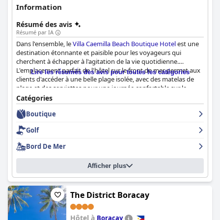
Information
Résumé des avis
Résumé par IA
Dans l'ensemble, le
Villa Caemilla Beach Boutique Hotel
est une
destination étonnante et paisible pour les voyageurs qui
cherchent à échapper à l'agitation de la vie quotidienne.
L'emplacement parfait de l'hôtel sur le front de mer permet aux
Lire les résumés des avis pour toutes les catégories
clients d'accéder à une belle plage isolée, avec des matelas de
plage et des serviettes pour une journée confortable sur le
sable. La zone de plage de l'hôtel est considérée comme la
Catégories
meilleure de Boracay, avec une nourriture et des boissons
Boutique
délicieuses qui s'accordent avec la vue à couper le souffle sur
l'océan. Les clients peuvent se réveiller au son des vagues et
Golf
profiter de vacances parfaites.
Bord De Mer
Afficher plus
The District Boracay
Hôtel à
Boracay