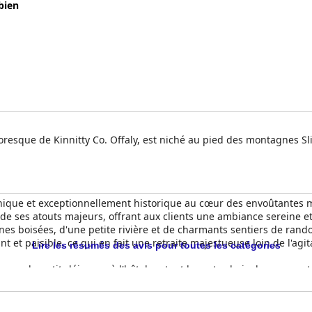
bien
ittoresque de Kinnitty Co. Offaly, est niché au pied des montagnes S
 unique et exceptionnellement historique au cœur des envoûtantes
 de ses atouts majeurs, offrant aux clients une ambiance sereine et
nes boisées, d'une petite rivière et de charmants sentiers de rand
nt et paisible, ce qui en fait une retraite majestueuse loin de l'agit
Lire les résumés des avis pour toutes les catégories
ence du petit-déjeuner à l'hôtel, notant le vaste choix de menus et 
 à l'excellente atmosphère gastronomique et le service attentionné
 variété, la majorité des critiques mettent l'accent sur les sélecti