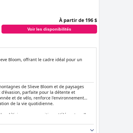
À partir de 196 $
Voir les disponibilités
lieve Bloom, offrant le cadre idéal pour un
 montagnes de Slieve Bloom et de paysages
 d'évasion, parfaite pour la détente et
onnée et de vélo, renforce l'environnement
ation de la vie quotidienne.
les délicieuses propositions. L'élégante salle
 rehausse encore l'expérience. Bien que
ons de petit-déjeuner superbes, fraîches et