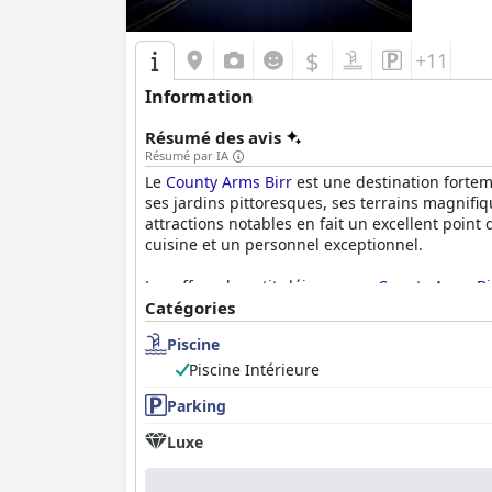
$
+11
Information
Résumé des avis
Résumé par IA
Le
County Arms Birr
est une destination fortem
ses jardins pittoresques, ses terrains magnifiq
attractions notables en fait un excellent point
cuisine et un personnel exceptionnel.
Les offres de petit-déjeuner au
County Arms Bi
nourriture, en particulier le petit-déjeuner ir
Catégories
gentillesse et son serviabilité, ce qui en fait
Piscine
présentation des aliments.
Piscine Intérieure
Les expériences de dîner sont généralement fav
Parking
chips à l'irlandaise sont souvent considérés c
certains ont rencontré des retards de service e
Luxe
Les chambres du
County Arms Birr
sont décrit