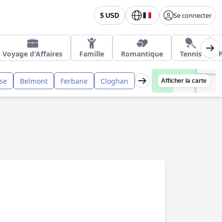
Se connecter
$ USD
Voyage d'Affaires
Famille
Romantique
Tennis
P
se
Belmont
Ferbane
Cloghan
Afficher la carte