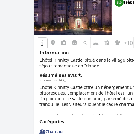
Très 
8,6
$
+10
Information
L'hôtel Kinnitty Castle, situé dans le village p
séjour romantique en Irlande.
Résumé des avis
Résumé par IA
L'hôtel Kinnitty Castle offre un hébergement
pittoresques. L'emplacement de l'hôtel est l'un
l'exploration. Le vaste domaine, parsemé de zo
tranquille. Les visiteurs louent le cadre charma
Les clients apprécient particulièrement l'expéri
de petit-déjeuner donnant sur le jardin ajoute
Catégories
certains clients aient noté un besoin de plus de
Château
copieuses.