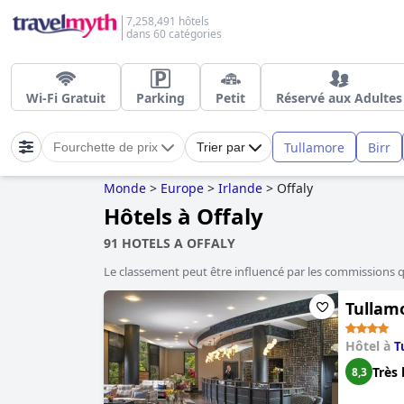
7,258,491 hôtels
dans 60 catégories
Wi-Fi Gratuit
Parking
Petit
Réservé aux Adultes
Tullamore
Birr
Fourchette de prix
Trier par
Monde
>
Europe
>
Irlande
>
Offaly
Hôtels à Offaly
91 HOTELS A OFFALY
Le classement peut être influencé par les commissions 
Tullam
Hôtel à
T
Très 
8,3