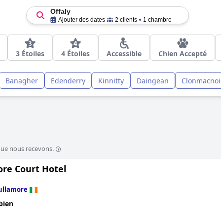
Offaly
Ajouter des dates
2 clients
1 chambre
3 Étoiles
4 Étoiles
Accessible
Chien Accepté
Banagher
Edenderry
Kinnitty
Daingean
Clonmacnoi
que nous recevons.
ore Court Hotel
ullamore
bien