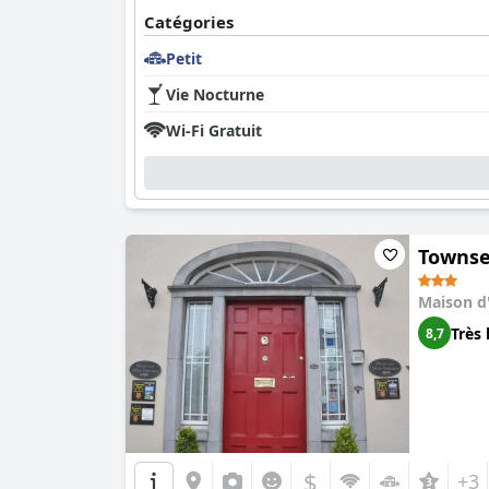
Catégories
Petit
Vie Nocturne
Wi-Fi Gratuit
Townse
Maison d
Très 
8,7
$
+3