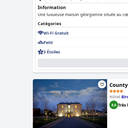
Information
Une luxueuse maison géorgienne située au cœur 
Catégories
Wi-Fi Gratuit
Petit
3 Étoiles
County
Hôtel
Bir
Très 
8,6