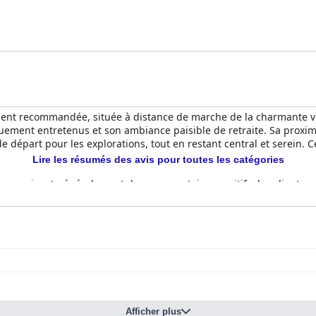
ent recommandée, située à distance de marche de la charmante vill
uement entretenus et son ambiance paisible de retraite. Sa proximi
 de départ pour les explorations, tout en restant central et serein.
Lire les résumés des avis pour toutes les catégories
rr
reçoivent généralement des commentaires positifs, les clients app
landais fraîchement préparé et le porridge. Le service pendant le p
 un début de journée satisfaisant, malgré quelques critiques occasio
orables, de nombreux clients louant la qualité des repas au bar e
omme exceptionnels. Bien que la plupart des convives trouvent la no
t des problèmes de réservation, ce qui présente des possibilités d'
es comme lumineuses, spacieuses, propres et confortables, avec de
Afficher plus