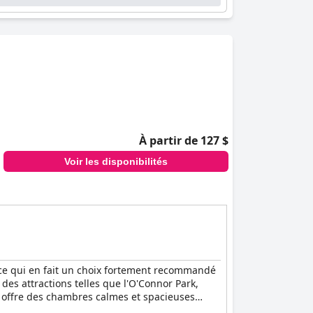
ant avec des enfants. Malgré quelques
 la nécessité d'une climatisation, les
nnel.
ne élevées de l'hôtel, tant dans les chambres
tribuent à un environnement général bien
 des mentions spéciales pour l'équipe du
rablement l'expérience globale des clients.
À partir de 127 $
 tandis que les lits confortables offrent une
 très confortables et propices à la relaxation.
Voir les disponibilités
el dévoué pour offrir un séjour mémorable et
ce qui en fait un choix fortement recommandé
des attractions telles que l'O'Connor Park,
i offre des chambres calmes et spacieuses