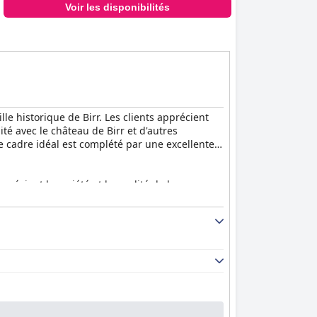
Voir les disponibilités
e historique de Birr. Les clients apprécient
té avec le château de Birr et d'autres
 Ce cadre idéal est complété par une excellente
réciant la variété et la qualité de la
etit-déjeuner est souvent mis en avant pour sa
nnelles concernant la température et la
t au restaurant. Des plats comme le fish and
urriture fantastique et à un prix raisonnable,
amélioration.
 grandes salles de bains et une décoration