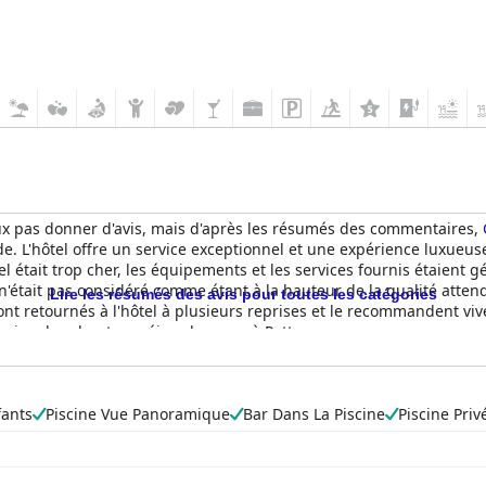
eux pas donner d'avis, mais d'après les résumés des commentaires,
 L'hôtel offre un service exceptionnel et une expérience luxueus
el était trop cher, les équipements et les services fournis étaient g
n'était pas considéré comme étant à la hauteur de la qualité atten
Lire les résumés des avis pour toutes les catégories
nt retournés à l'hôtel à plusieurs reprises et le recommandent vi
qui recherchent un séjour luxueux à Pattaya.
fants
Piscine Vue Panoramique
Bar Dans La Piscine
Piscine Priv