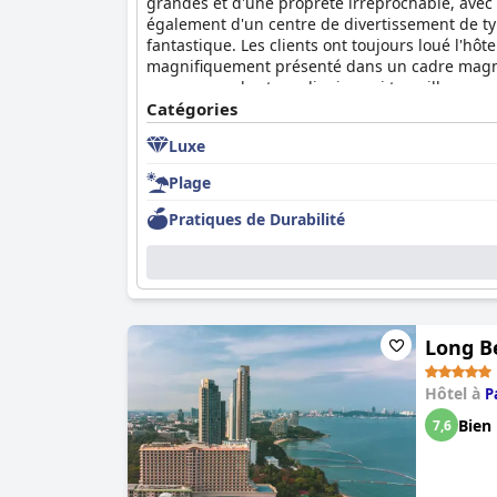
grandes et d'une propreté irréprochable, avec d
également d'un centre de divertissement de typ
fantastique. Les clients ont toujours loué l'hôte
magnifiquement présenté dans un cadre magnifi
au personnel extraordinaire qui travaille sans
Catégories
Luxe
Plage
Pratiques de Durabilité
Long B
Hôtel à
P
Bien
7,6