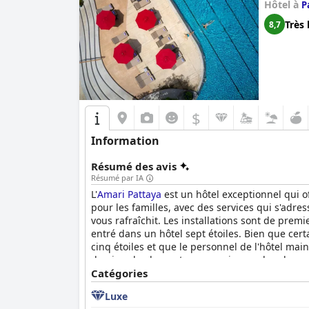
Hôtel à
P
Très 
8,7
$
Information
Résumé des avis
Résumé par IA
L'
Amari Pattaya
est un hôtel exceptionnel qui of
pour les familles, avec des services qui s'adr
vous rafraîchit. Les installations sont de prem
entré dans un hôtel sept étoiles. Bien que cert
cinq étoiles et que le personnel de l'hôtel mai
devriez absolument essayer si vous cherchez un
Catégories
Luxe