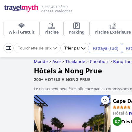
7,258,491 hôtels
dans 60 catégories
Wi-Fi Gratuit
Piscine
Parking
Piscine Extérieure
Pattaya (sud)
Pat
Fourchette de prix
Trier par
Monde
>
Asie
>
Thaïlande
>
Chonburi
>
Bang La
Hôtels à Nong Prue
200+ HOTELS A NONG PRUE
Le classement peut être influencé par les commissions 
Cape D
Hôtel à
P
Très 
8,7