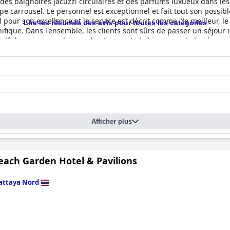
es baignoires jacuzzi circulaires et des parfums luxueux dans les s
e carrousel. Le personnel est exceptionnel et fait tout son possibl
l pour son excellence et le service est décrit comme "le meilleur, le
Lire les résumés des avis pour toutes les catégories
que. Dans l'ensemble, les clients sont sûrs de passer un séjour 
 relâche pour que chaque client se sente le bienvenu et choyé.
Afficher plus
each Garden Hotel & Pavilions
attaya Nord