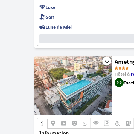
Luxe
Golf
Lune de Miel
Amethy
Hôtel à
P
Excel
9,0
$
Information