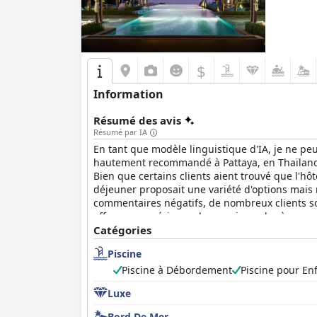
$
Information
Résumé des avis
Résumé par IA
En tant que modèle linguistique d'IA, je ne p
hautement recommandé à Pattaya, en Thaïlande.
Bien que certains clients aient trouvé que l'hôt
déjeuner proposait une variété d'options mais 
commentaires négatifs, de nombreux clients so
offre une expérience de premier ordre à ceux 
Catégories
Piscine
Piscine à Débordement
Piscine pour En
Luxe
Bord De Mer