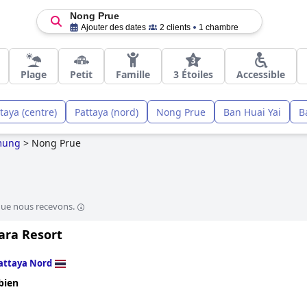
Nong Prue
Ajouter des dates
2 clients
1 chambre
Plage
Petit
Famille
3 Étoiles
Accessible
taya (centre)
Pattaya (nord)
Nong Prue
Ban Huai Yai
B
mung
>
Nong Prue
que nous recevons.
ara Resort
attaya Nord
bien