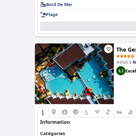
Bord De Mer
Plage
The Ge
Hôtel à
N
Excel
9,2
$
Information
Catégories