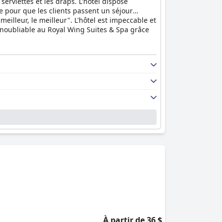
erviettes et les draps. L'hôtel dispose
e pour que les clients passent un séjour
 meilleur, le meilleur". L'hôtel est impeccable et
inoubliable au Royal Wing Suites & Spa grâce
À partir de 36 $