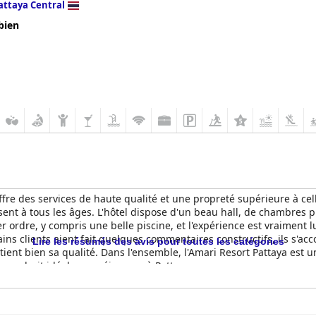
attaya Central
bien
fre des services de haute qualité et une propreté supérieure à celle
essent à tous les âges. L'hôtel dispose d'un beau hall, de chambres
ier ordre, y compris une belle piscine, et l'expérience est vraiment
ains clients aient fait quelques commentaires constructifs, ils s'ac
Lire les résumés des avis pour toutes les catégories
ntient bien sa qualité. Dans l'ensemble, l'Amari Resort Pattaya est 
 endroit idéal pour séjourner à Pattaya.