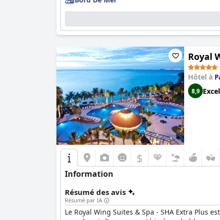
Royal 
Hôtel à
P
Excel
8,9
$
Information
Résumé des avis
Résumé par IA
Le Royal Wing Suites & Spa - SHA Extra Plus es