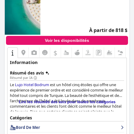
À partir de 818 $
Voir les disponibilités
$
Information
Résumé des avis
Résumé par IA
Le
Lujo Hotel Bodrum
est un hôtel cinq étoiles qui offre une
expérience de premier ordre et est considéré comme le meilleur
hôtel tout compris de Turquie. La beauté de l'esthétique et de
l'architecture de l'hôtel a été louée dans de nombreux
Lire les résumés des avis pour toutes les catégories
commentaires et les clients l'ont décrit comme le meilleur hôtel
de leur vie. Bien que certains clients se soient plaints que le
nettoyage des chambres ne répondait pas à leurs attentes,
Catégories
l'hôtel a été loué pour son luxe et sa décoration époustouflante.
Bord De Mer
Les seuls commentaires négatifs concernent l'incompétence de
certains membres du personnel de l'hôtel, notamment en ce qui