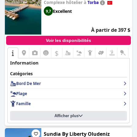
Complexe hôtelier à
Torba
Excellent
9,7
À partir de 397 $
Voir les disponibilités
$
Information
Catégories
Bord De Mer
Plage
Famille
Afficher plus
Sundia By Liberty Oludeniz