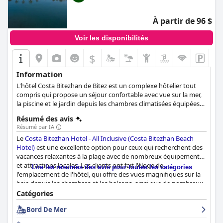
À partir de 96 $
Voir les disponibilités
$
Information
L'hôtel Costa Bitezhan de Bitez est un complexe hôtelier tout
compris qui propose un séjour confortable avec vue sur la mer,
la piscine et le jardin depuis les chambres climatisées équipées
d'une télévision à écran plat, d'un mini-réfrigérateur et d'un
Résumé des avis
balcon. L'hôtel dispose d'une plage privée avec des chaises
Résumé par IA
longues et des parasols gratuits, d'une piscine extérieure, d'un
Le
Costa Bitezhan Hotel - All Inclusive (Costa Bitezhan Beach
sauna et d'un hammam. Les clients peuvent déguster des repas
Hotel)
est une excellente option pour ceux qui recherchent des
sous forme de buffet ouvert et des boissons au bar de la piscine
vacances relaxantes à la plage avec de nombreux équipements
et du hall. L'hôtel est situé à seulement 6 km du centre-ville de
et attractions locales. Les clients ont fait l'éloge de
Bodrum et à 42 km de l'aéroport Milas-Bodrum, ce qui en fait un
Lire les résumés des avis pour toutes les catégories
l'emplacement de l'hôtel, qui offre des vues magnifiques sur la
choix idéal pour les personnes souhaitant explorer cette belle
baie depuis les chambres et les balcons, ainsi que de nombreux
ville côtière.
cafés, restaurants et magasins à quelques minutes de marche.
Catégories
L'hôtel dispose de sa propre plage privée, d'une piscine
Bord De Mer
extérieure et d'un arrêt de bus juste devant la porte pour un
accès facile au centre-ville de Bodrum. Le petit déjeuner et le