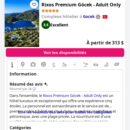
Rixos Premium Göcek - Adult Only
Complexe hôtelier à
Gocek
Excellent
8,8
À partir de 313 $
Voir les disponibilités
$
Information
Résumé des avis
Résumé par IA
Dans l'ensemble, le
Rixos Premium Göcek - Adult Only
est un
hôtel luxueux et exceptionnel qui offre une expérience cinq
étoiles. Le personnel est extraordinaire et le service est de
premier ordre. L'hôtel est situé dans un endroit magnifique et
Lire les résumés des avis pour toutes les catégories
pittoresque, avec une plage privée. La nourriture est d'une
qualité exceptionnelle et les options disponibles sont très
variées. Bien que certains clients estiment que l'hôtel est trop
Catégories