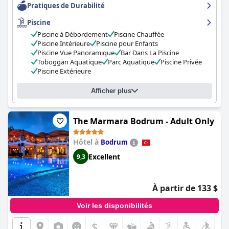
Pratiques de Durabilité
concerne la barrière de la langue. Malgré cela, le
Lujo Hotel
Bodrum
reste un candidat de choix pour des vacances
Piscine
luxueuses et indulgentes.
Piscine à Débordement
Piscine Chauffée
Piscine Intérieure
Piscine pour Enfants
Piscine Vue Panoramique
Bar Dans La Piscine
Toboggan Aquatique
Parc Aquatique
Piscine Privée
Piscine Extérieure
Afficher plus
The Marmara Bodrum - Adult Only
Hôtel à
Bodrum
Excellent
9,3
À partir de 133 $
Voir les disponibilités
$