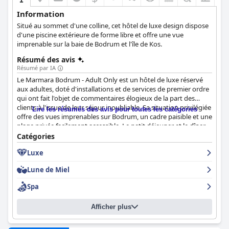
Information
Situé au sommet d'une colline, cet hôtel de luxe design dispose
d'une piscine extérieure de forme libre et offre une vue
imprenable sur la baie de Bodrum et l'île de Kos.
Résumé des avis
Résumé par IA
Le Marmara Bodrum - Adult Only est un hôtel de luxe réservé
aux adultes, doté d'installations et de services de premier ordre
qui ont fait l'objet de commentaires élogieux de la part des
clients à l'issue de leur séjour inoubliable. Sa situation privilégiée
Lire les résumés des avis pour toutes les catégories
offre des vues imprenables sur Bodrum, un cadre paisible et une
plage privée facilement accessible. Le petit déjeuner et le dîner
sont exceptionnels et les clients les considèrent comme une
Catégories
expérience à ne pas manquer. Les chambres spacieuses et
Luxe
joliment conçues sont magnifiquement entretenues et
bénéficient d'un excellent service de ménage. Le personnel est
Lune de Miel
très professionnel, amical et attentif, et les clients se sentent
comme des célébrités. Le spa, la salle de sport et la piscine sont
Spa
bien équipés et bien entretenus, ce qui contribue au confort et à
la détente des clients. Bien que quelques problèmes mineurs
Afficher plus
aient été signalés, les services exceptionnels et l'expérience
luxueuse de l'hôtel sont hautement recommandés.