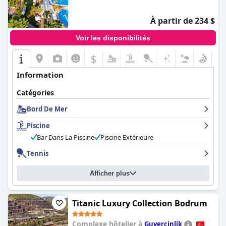
restauration de qualité, de propreté et d'équipements adaptés
aux familles, ce qui en fait un excellent choix pour des vacances
mémorables à Ölüdeniz.
À partir de 234 $
Voir les disponibilités
$
Information
Catégories
Bord De Mer
Piscine
Bar Dans La Piscine
Piscine Extérieure
Tennis
Afficher plus
Titanic Luxury Collection Bodrum
Complexe hôtelier à
Guvercinlik