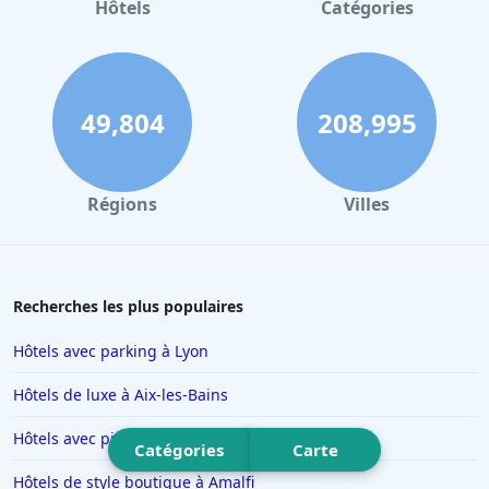
Hôtels à Gerardmer
Hôtels
Catégories
Hôtels à Pau
Hôtels à Palerme
Hôtels à Dinard
49,804
208,995
Hôtels à Biarritz
Hôtels à Verbier
Régions
Villes
Hôtels à Avignon
Hôtels à Dubaï
Hôtels en Savoie
Recherches les plus populaires
Hôtels à Manhattan
Hôtels avec parking à Lyon
Hôtels à Marbella
Hôtels de luxe à Aix-les-Bains
Hôtels à Noisy-le-Sec
Hôtels avec piscine à Nyons
Hôtels à Saint-Martin-de-Belleville
Catégories
Carte
Hôtels de style boutique à Amalfi
Hôtels à Chamonix-Mont-Blanc