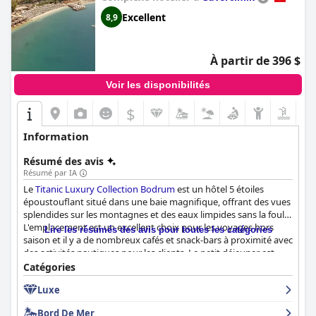
Excellent
8,9
À partir de 396 $
Voir les disponibilités
$
Information
Résumé des avis
Résumé par IA
Le
Titanic Luxury Collection Bodrum
est un hôtel 5 étoiles
époustouflant situé dans une baie magnifique, offrant des vues
splendides sur les montagnes et des eaux limpides sans la foule.
L'emplacement est un excellent choix pour les voyages hors
Lire les résumés des avis pour toutes les catégories
saison et il y a de nombreux cafés et snack-bars à proximité avec
des activités nautiques pour les clients. Le petit déjeuner est
excellent avec une variété de plats de haute qualité disponibles
Catégories
sur le buffet et les options du dîner ont reçu des critiques
Luxe
positives. L'hôtel dispose de chambres spacieuses et propres,
dont certaines offrent de superbes vues sur la mer. L'hôtel est
Bord De Mer