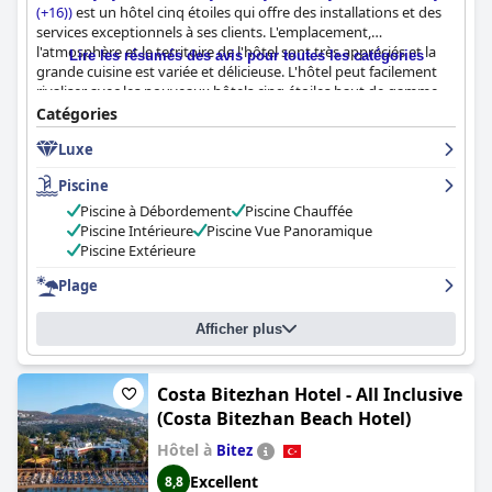
(+16))
est un hôtel cinq étoiles qui offre des installations et des
services exceptionnels à ses clients. L'emplacement,
l'atmosphère et le territoire de l'hôtel sont très appréciés et la
Lire les résumés des avis pour toutes les catégories
grande cuisine est variée et délicieuse. L'hôtel peut facilement
rivaliser avec les nouveaux hôtels cinq étoiles haut de gamme.
Bien que certains clients aient mentionné qu'il y avait place à
Catégories
l'amélioration en termes d'attention personnelle, dans
Luxe
l'ensemble, il s'agit d'un endroit merveilleux et luxueux où
séjourner.
Piscine
Piscine à Débordement
Piscine Chauffée
Piscine Intérieure
Piscine Vue Panoramique
Piscine Extérieure
Plage
Afficher plus
Costa Bitezhan Hotel - All Inclusive
(Costa Bitezhan Beach Hotel)
Hôtel à
Bitez
Excellent
8,8