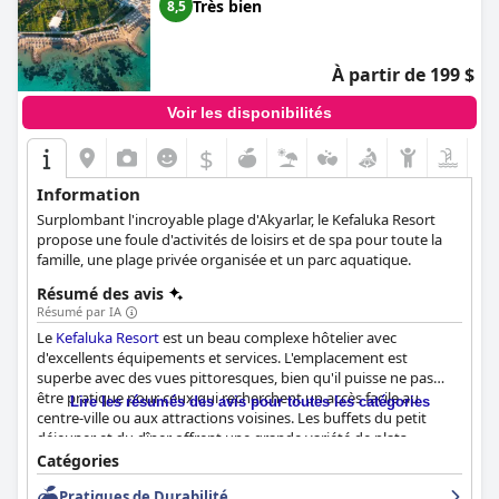
Très bien
8,5
À partir de 199 $
Voir les disponibilités
$
Information
Surplombant l'incroyable plage d'Akyarlar, le Kefaluka Resort
propose une foule d'activités de loisirs et de spa pour toute la
famille, une plage privée organisée et un parc aquatique.
Résumé des avis
Résumé par IA
Le
Kefaluka Resort
est un beau complexe hôtelier avec
d'excellents équipements et services. L'emplacement est
superbe avec des vues pittoresques, bien qu'il puisse ne pas
être pratique pour ceux qui recherchent un accès facile au
Lire les résumés des avis pour toutes les catégories
centre-ville ou aux attractions voisines. Les buffets du petit
déjeuner et du dîner offrent une grande variété de plats
délicieux et le dîner de fruits de mer du vendredi est très
Catégories
apprécié. Les chambres sont confortables et offrent de belles
Pratiques de Durabilité
vues sur la mer, bien que certains meubles et salles de bains