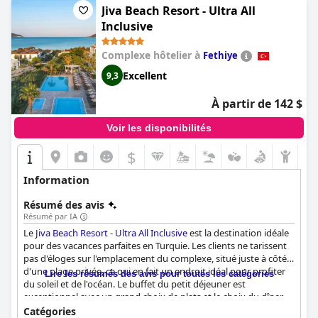
Jiva Beach Resort - Ultra All
Inclusive
Complexe hôtelier à
Fethiye
Excellent
9,3
À partir de 142 $
Voir les disponibilités
$
Information
Résumé des avis
Résumé par IA
Le
Jiva Beach Resort - Ultra All Inclusive
est la destination idéale
pour des vacances parfaites en Turquie. Les clients ne tarissent
pas d'éloges sur l'emplacement du complexe, situé juste à côté
d'une plage privée, ce qui en fait un endroit idéal pour profiter
Lire les résumés des avis pour toutes les catégories
du soleil et de l'océan. Le buffet du petit déjeuner est
exceptionnel avec un grand choix de plats et le choix du dîner
est tout aussi varié et le service est excellent. Les chambres de
Catégories