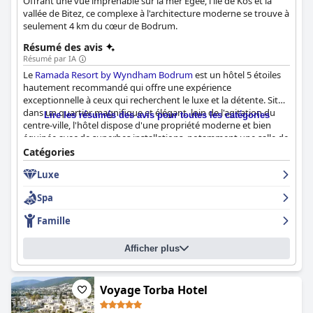
Offrant une vue imprenable sur la mer Égée, l'île de Kos et la
vallée de Bitez, ce complexe à l'architecture moderne se trouve à
seulement 4 km du cœur de Bodrum.
Résumé des avis
Résumé par IA
Le
Ramada Resort by Wyndham Bodrum
est un hôtel 5 étoiles
hautement recommandé qui offre une expérience
exceptionnelle à ceux qui recherchent le luxe et la détente. Situé
dans un quartier magnifique et élégant, loin de l'agitation du
Lire les résumés des avis pour toutes les catégories
centre-ville, l'hôtel dispose d'une propriété moderne et bien
équipée avec de superbes installations, notamment une salle de
sport extraordinaire, d'excellents soins de spa et de belles
Catégories
piscines. Le personnel de l'hôtel est sympathique, accueillant et
Luxe
très professionnel, même si la langue n'est pas toujours un
obstacle. L'hôtel est idéal pour les familles à la recherche
Spa
d'intimité, avec des villas et des suites familiales dotées de
piscines privées. Bien que certains clients aient formulé des
Famille
plaintes mineures concernant l'Internet, les chambres et le
manque occasionnel de places assises au bord de la piscine, la
Afficher plus
majorité des clients ont trouvé que le
Ramada Resort by
Wyndham Bodrum
était un choix fantastique pour un séjour
confortable et agréable.
Voyage Torba Hotel