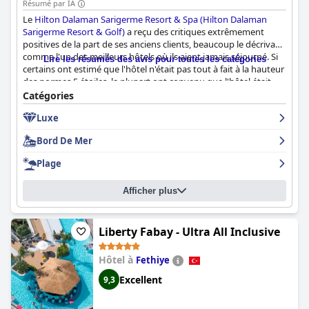
Résumé par IA
Le
Hilton Dalaman Sarigerme Resort & Spa (Hilton Dalaman
Sarigerme Resort & Golf)
a reçu des critiques extrêmement
positives de la part de ses anciens clients, beaucoup le décrivant
comme l'un des meilleurs hôtels où ils aient jamais séjourné. Si
Lire les résumés des avis pour toutes les catégories
certains ont estimé que l'hôtel n'était pas tout à fait à la hauteur
des normes 5 étoiles, la plupart ont convenu que l'hôtel était
incroyable, parfait et vraiment exceptionnel. Le complexe est de
Catégories
taille généreuse et offre des équipements de premier ordre qui
Luxe
garantissent des vacances inoubliables. Le seul bémol est que
certains clients ont trouvé que le choix de nourriture était assez
Bord De Mer
limité pour un hôtel 5 étoiles tout compris. Dans l'ensemble, le
Hilton Dalaman Sarigerme Resort & Spa (Hilton Dalaman
Plage
Sarigerme Resort & Golf)
est fortement recommandé à ceux qui
recherchent une expérience de vacances exceptionnelle.
Afficher plus
Liberty Fabay - Ultra All Inclusive
Hôtel à
Fethiye
Excellent
9,3