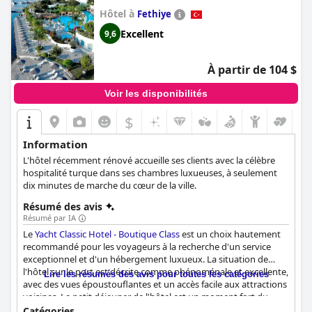
Hôtel à
Fethiye
Excellent
9,6
À partir de 104 $
Voir les disponibilités
$
Information
L'hôtel récemment rénové accueille ses clients avec la célèbre
hospitalité turque dans ses chambres luxueuses, à seulement
dix minutes de marche du cœur de la ville.
Résumé des avis
Résumé par IA
Le
Yacht Classic Hotel - Boutique Class
est un choix hautement
recommandé pour les voyageurs à la recherche d'un service
exceptionnel et d'un hébergement luxueux. La situation de
l'hôtel sur le port est décrite comme phénoménale et excellente,
Lire les résumés des avis pour toutes les catégories
avec des vues époustouflantes et un accès facile aux attractions
voisines. Le petit déjeuner de l'hôtel est un moment fort du
séjour, les clients faisant l'éloge du choix et de la qualité de la
Catégories