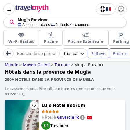
Mugla Province
Ajouter des dates
2 clients
1 chambre
Wi-Fi Gratuit
Piscine
Piscine Extérieure
Parking
Fethiye
Bodrum
Fourchette de prix
Trier par
Monde
>
Moyen-Orient
>
Turquie
>
Mugla Province
Hôtels dans la province de Mugla
200+ HOTELS DANS LA PROVINCE DE MUGLA
Le classement peut être influencé par les commissions que nous
recevons.
Lujo Hotel Bodrum
Hôtel à
Guvercinlik
Très bien
8,4