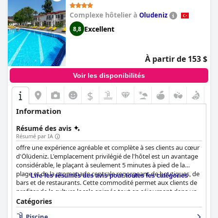
Complexe hôtelier à
Oludeniz
Excellent
8,8
À partir de 153 $
Voir les disponibilités
$
Information
Résumé des avis
Résumé par IA
offre une expérience agréable et complète à ses clients au cœur
d'Ölüdeniz. L'emplacement privilégié de l'hôtel est un avantage
considérable, le plaçant à seulement 5 minutes à pied de la
plage et de la promenade centrale regorgeant de boutiques, de
Lire les résumés des avis pour toutes les catégories
bars et de restaurants. Cette commodité permet aux clients de
profiter de la culture locale animée tout en séjournant dans un
environnement hôtelier serein et méticuleusement entretenu.
Catégories
Piscine
Les clients apprécient constamment les excellents petits-