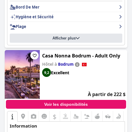
cher par rapport à d'autres options, la majorité des
Bord De Mer
commentaires font l'éloge de l'hôtel comme étant un endroit
luxueux et paradisiaque où séjourner. Le
Rixos Premium Göcek -
Hygiène et Sécurité
Adult Only
est à la hauteur de sa réputation en tant qu'une des
meilleures marques d'hôtels.
Plage
Afficher plus
Casa Nonna Bodrum - Adult Only
Hôtel à
Bodrum
Excellent
9,2
À partir de 222 $
Voir les disponibilités
$
Information