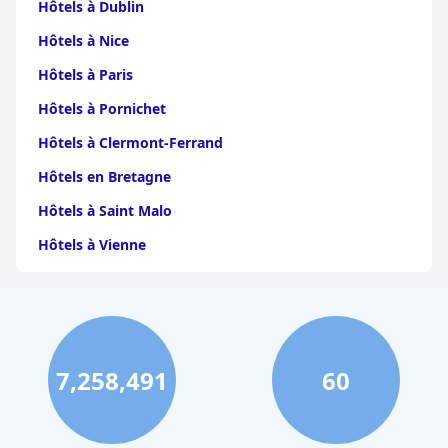
Hôtels à Dublin
Hôtels à Nice
Hôtels à Paris
Hôtels à Pornichet
Hôtels à Clermont-Ferrand
Hôtels en Bretagne
Hôtels à Saint Malo
Hôtels à Vienne
Hôtels à Dijon
Hôtels à Perpignan
Hôtels au Grand-Bornand
7,258,491
60
Hôtels à Strasbourg
Hôtels à Valence