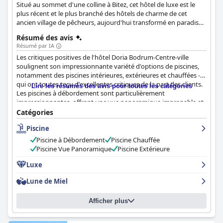
Situé au sommet d'une colline à Bitez, cet hôtel de luxe est le
plus récent et le plus branché des hôtels de charme de cet
ancien village de pêcheurs, aujourd'hui transformé en paradis
de la jet-set.
Résumé des avis
Résumé par IA
Les critiques positives de l'hôtel Doria Bodrum-Centre-ville
soulignent son impressionnante variété d'options de piscines,
notamment des piscines intérieures, extérieures et chauffées -
qui ont toutes reçu d'excellentes critiques de la part des clients.
Lire les résumés des avis pour toutes les catégories
Les piscines à débordement sont particulièrement
impressionnantes, offrant une vue panoramique imprenable et
une atmosphère luxueuse. Bien qu'une seule piscine soit
Catégories
ouverte pendant la pandémie, les clients peuvent toujours
Piscine
profiter du bar au bord de la piscine et se rafraîchir en nageant.
La petite plage de sable de l'hôtel mérite également une visite
Piscine à Débordement
Piscine Chauffée
avec un service de navette gratuit disponible. Bien que certains
Piscine Vue Panoramique
Piscine Extérieure
clients aient noté que la plage était ombragée, le parc de l'hôtel
offre de nombreux endroits de détente avec de superbes vues.
Luxe
Dans l'ensemble, les espaces piscine et plage sont un point fort
Lune de Miel
de tout séjour à l'hôtel Doria Bodrum-Centre-ville.
Afficher plus