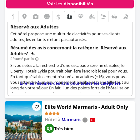
Voir les disponibilités
$
Réservé aux Adultes
Cet hôtel propose une multitude d'activités pour ses clients
adultes, les enfants n'étant pas autorisés.
Résumé des avis concernant la catégorie 'Réservé aux
Adultes'.
Résumé par IA
Si vous êtes à la recherche d'une escapade sereine et isolée, le
Liberty Hotels Lykia pourrait bien être l'endroit idéal pour vous.
En tant qu'établissement réservé aux adultes (+16), vous pouvez
vous attendre à un environnement paisible et tranquille tout au
Lire les résumés des avis pour toutes les catégories
long de votre séjour. En fait, l'un des points forts de l'hôtel, selon
de nombreux commentaires, est son "concept réservé aux
adultes" et sa "zone réservée aux adultes". L'hôtel dispose d'une
zone séparée spécialement destinée aux adultes, qui est
Elite World Marmaris - Adult Only
"légère" face à la mer, ce qui garantit une atmosphère tranquille
à tout moment. Les clients font l'éloge de cette section de l'hôtel
Hôtel à
Marmaris
pour son intimité, son calme et son atmosphère paisible. En
termes d'emplacement, l'hôtel est parfaitement situé et, comme
Très bien
8,5
l'a dit un critique, "Отель прекрасно расположен". Et si la
section réservée aux adultes offre le calme et la tranquillité, les