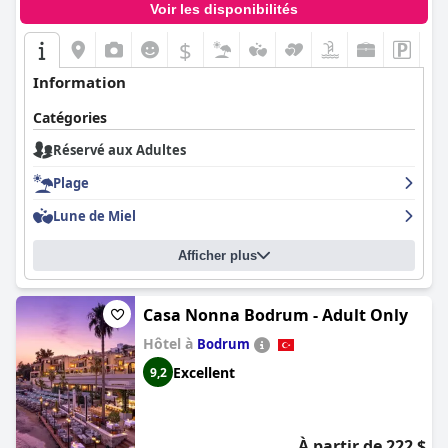
Voir les disponibilités
$
Information
Catégories
Réservé aux Adultes
Plage
Lune de Miel
Afficher plus
Casa Nonna Bodrum - Adult Only
Hôtel à
Bodrum
Excellent
9,2
À partir de 222 $