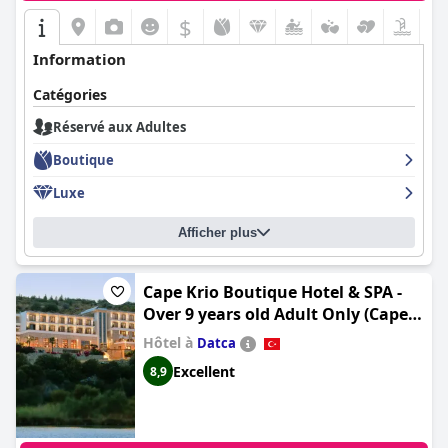
$
Information
Catégories
Réservé aux Adultes
Boutique
Luxe
Afficher plus
Cape Krio Boutique Hotel & SPA -
Over 9 years old Adult Only (Cape
Krio Boutique Hotel & SPA - Over 12
Hôtel à
Datca
years old Adult Only)
Excellent
8,9