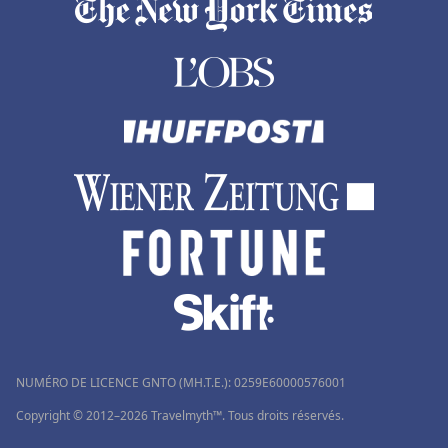
NUMÉRO DE LICENCE GNTO (MH.T.E.): 0259Ε60000576001
Copyright © 2012–2026 Travelmyth™. Tous droits réservés.