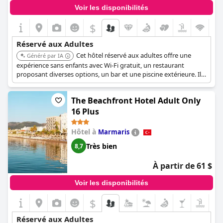
Voir les disponibilités
$
Réservé aux Adultes
Cet hôtel réservé aux adultes offre une
Généré par IA
expérience sans enfants avec Wi-Fi gratuit, un restaurant
proposant diverses options, un bar et une piscine extérieure. Il
est conçu pour les adultes, ce qui le rend idéal pour les couples
et les voyageurs solitaires en quête de détente.
The Beachfront Hotel Adult Only
16 Plus
Hôtel à
Marmaris
Très bien
8,7
À partir de 61 $
Voir les disponibilités
$
Réservé aux Adultes