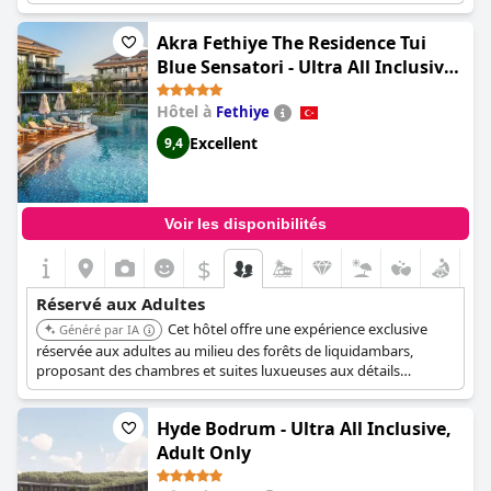
clients ont été déçus d'apprendre que le concept "adulte
seulement" ne s'applique pas pendant la saison d'hiver. Dans
Akra Fethiye The Residence Tui
l'ensemble, l'hôtel est parfait pour ceux qui recherchent une
Blue Sensatori - Ultra All Inclusive -
atmosphère mature et raffinée pour une escapade tranquille et
Adults Only
rajeunissante.
Hôtel à
Fethiye
Excellent
9,4
Voir les disponibilités
$
Réservé aux Adultes
Cet hôtel offre une expérience exclusive
Généré par IA
réservée aux adultes au milieu des forêts de liquidambars,
proposant des chambres et suites luxueuses aux détails
modernes. Les clients peuvent profiter de restaurants à la carte
avec vue sur la mer, de suites avec jacuzzi et d'un accès aux
Hyde Bodrum - Ultra All Inclusive,
piscines azur.
Adult Only