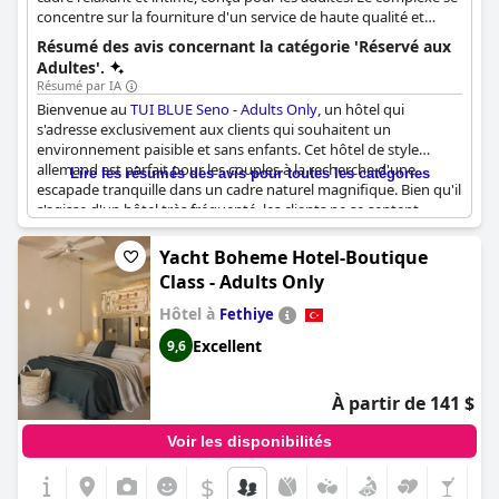
concentre sur la fourniture d'un service de haute qualité et
d'une gamme d'activités adaptées aux couples et aux
Résumé des avis concernant la catégorie 'Réservé aux
personnes recherchant une escapade paisible.
Adultes'.
Résumé par IA
Bienvenue au
TUI BLUE Seno - Adults Only
, un hôtel qui
s'adresse exclusivement aux clients qui souhaitent un
environnement paisible et sans enfants. Cet hôtel de style
allemand est parfait pour les couples à la recherche d'une
Lire les résumés des avis pour toutes les catégories
escapade tranquille dans un cadre naturel magnifique. Bien qu'il
s'agisse d'un hôtel très fréquenté, les clients ne se sentent
jamais surpeuplés et la clientèle est principalement européenne,
calme, amicale et aisée. La visite en bateau pour adultes est un
Yacht Boheme Hotel-Boutique
excellent ajout aux commodités de l'hôtel et la formule tout
Class - Adults Only
compris est fantastique, offrant aux clients une expérience
vraiment relaxante et indulgente. Bien qu'il n'y ait pas de
Hôtel à
Fethiye
discothèques ou de divertissements bruyants, cet hôtel est idéal
Excellent
9,6
pour ceux qui souhaitent une retraite tranquille loin du travail et
du stress. Le concept d'hôtel réservé aux adultes est sans aucun
doute un excellent choix pour cet établissement, ce qui en fait
À partir de 141 $
un hôtel très bien noté où les clients souhaitent revenir.
Voir les disponibilités
$