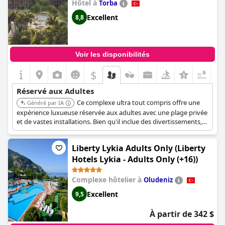
Hôtel à
Torba
Excellent
8,8
Voir les disponibilités
$
+9
Réservé aux Adultes
Ce complexe ultra tout compris offre une
Généré par IA
expérience luxueuse réservée aux adultes avec une plage privée
et de vastes installations. Bien qu'il inclue des divertissements,
son service haut de gamme, ses diverses options culinaires et
son accent sur un style de vie organisé s'adressent
Liberty Lykia Adults Only (Liberty
spécifiquement aux adultes à la recherche d'une évasion
indulgente et vibrante, mais exclusive.
Hotels Lykia - Adults Only (+16))
Complexe hôtelier à
Oludeniz
Excellent
9,5
À partir de 342 $