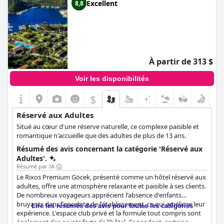
Excellent
8,8
À partir de 313 $
Voir les disponibilités
$
Réservé aux Adultes
Situé au cœur d'une réserve naturelle, ce complexe paisible et
romantique n'accueille que des adultes de plus de 13 ans.
Résumé des avis concernant la catégorie 'Réservé aux
Adultes'.
Résumé par IA
Le Rixos Premium Göcek, présenté comme un hôtel réservé aux
adultes, offre une atmosphère relaxante et paisible à ses clients.
De nombreux voyageurs apprécient l'absence d'enfants
bruyants dans l'enceinte de l'établissement, ce qui améliore leur
Lire les résumés des avis pour toutes les catégories
expérience. L'espace club privé et la formule tout compris sont
également des points forts de l'hôtel. Cependant, certains