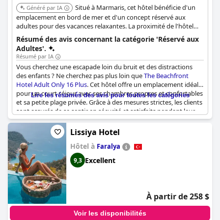
Situé à Marmaris, cet hôtel bénéficie d'un
Généré par IA
emplacement en bord de mer et d'un concept réservé aux
adultes pour des vacances relaxantes. La proximité de l'hôtel
avec la mer et son accent sur un environnement paisible en font
Résumé des avis concernant la catégorie 'Réservé aux
un excellent choix pour une évasion tranquille.
Adultes'.
Résumé par IA
Vous cherchez une escapade loin du bruit et des distractions
des enfants ? Ne cherchez pas plus loin que
The Beachfront
Hotel Adult Only 16 Plus
. Cet hôtel offre un emplacement idéal
pour un court séjour avec ses chambres propres et confortables
Lire les résumés des avis pour toutes les catégories
et sa petite plage privée. Grâce à des mesures strictes, les clients
sont assurés de se sentir en sécurité et satisfaits pendant leur
séjour. De plus, la limite d'âge de 16 ans et plus signifie que la
paix et la tranquillité règnent à la fois dans l'hôtel et sur la plage.
Lissiya Hotel
L'emplacement est également à noter, car il est situé en bord de
Hôtel à
mer et à distance de marche de la marina, du bazar et de la
Faralya
vieille ville de Marmaris. N'hésitez pas à réserver votre séjour
Excellent
9,3
dans ce paradis réservé aux adultes.
À partir de 258 $
Voir les disponibilités