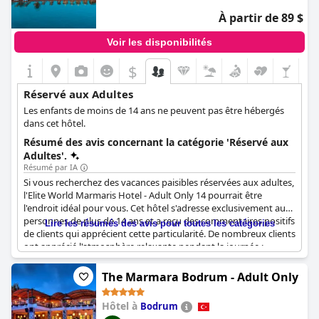
hôtes peuvent toujours utiliser les espaces communs où se
À partir de 89 $
concentrent les principales activités. L'idée d'un complexe
réservé aux adultes semble susciter de nombreux
Voir les disponibilités
commentaires positifs, l'un d'entre eux faisant l'éloge du
concept "+16" de l'hôtel. Dans l'ensemble, la zone adulte est sans
$
aucun doute une caractéristique attrayante qui distingue cet
hôtel des autres.
Réservé aux Adultes
Les enfants de moins de 14 ans ne peuvent pas être hébergés
dans cet hôtel.
Résumé des avis concernant la catégorie 'Réservé aux
Adultes'.
Résumé par IA
Si vous recherchez des vacances paisibles réservées aux adultes,
l'Elite World Marmaris Hotel - Adult Only 14 pourrait être
l'endroit idéal pour vous. Cet hôtel s'adresse exclusivement aux
personnes de plus de 14 ans et a reçu des commentaires positifs
Lire les résumés des avis pour toutes les catégories
de clients qui apprécient cette particularité. De nombreux clients
ont apprécié l'atmosphère relaxante pendant la journée ;
cependant, l'hôtel est également idéal pour ceux qui
recherchent une soirée amusante. L'hôtel est propre, offre
The Marmara Bodrum - Adult Only
d'excellents repas et dispose d'une belle piscine extérieure.
Certains clients ont eu des problèmes avec des voisins bruyants
Hôtel à
Bodrum
; d'autres ont été satisfaits du personnel attentionné et amical.