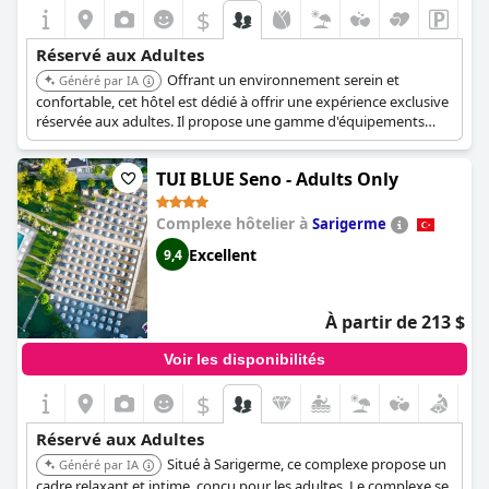
$
+4
Réservé aux Adultes
Offrant un environnement serein et
Généré par IA
confortable, cet hôtel est dédié à offrir une expérience exclusive
réservée aux adultes. Il propose une gamme d'équipements
conçus pour la détente et l'intimité, garantissant un séjour
agréable et ressourçant.
TUI BLUE Seno - Adults Only
Complexe hôtelier à
Sarigerme
Excellent
9,4
À partir de 213 $
Voir les disponibilités
$
Réservé aux Adultes
Situé à Sarigerme, ce complexe propose un
Généré par IA
cadre relaxant et intime, conçu pour les adultes. Le complexe se