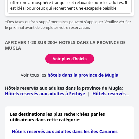
offre une atmosphère tranquille et relaxante pour les adultes. Il
est idéal pour ceux qui recherchent une escapade paisible.
*Des taxes ou frais supplémentaires peuvent s'appliquer. Veuillez vérifier
le prix final avant de compléter votre réservation.
AFFICHER 1-20 SUR 200+ HOTELS DANS LA PROVINCE DE
MUGLA
Voir plus d'hôtels
Voir tous les
hôtels dans la province de Mugla
Hôtels reservés aux adultes dans la province de Mugla
:
Hôtels reservés aux adultes à Fethiye
|
Hôtels reservés
aux adultes à Bodrum
|
Hôtels reservés aux adultes à
Marmaris
|
Hôtels reservés aux adultes à Datca
|
Hôtels
reservés aux adultes à Ortaca
|
Hôtels reservés aux
Les destinations les plus recherchées par les
adultes à Milas
|
Hôtels reservés aux adultes à
utilisateurs dans cette catégorie:
Merkez
|
Hôtels reservés aux adultes à Ula
|
Hôtels
reservés aux adultes à Dalaman
Hôtels reservés aux adultes dans les îles Canaries