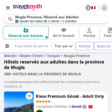
Mugla Province, Réservé aux Adultes
Ajouter des dates
2 clients
1 chambre
Réservé aux Adultes
Wi-Fi Gratuit
Piscine
Park
Fethiye
Bodrum
Fourchette de prix
Trier par
Monde
>
Moyen-Orient
>
Turquie
>
Mugla Province
Hôtels reservés aux adultes dans la province
de Mugla
200+ HOTELS DANS LA PROVINCE DE MUGLA
Le classement peut être influencé par les commissions que nous
recevons.
Rixos Premium Göcek - Adult Only
Complexe hôtelier à
Gocek