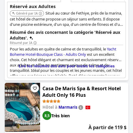
Réservé aux Adultes
Situé au cœur de Fethiye, près de la marina,
Généré par IA
cet hôtel de charme propose un séjour sans enfants. Il dispose
d'une piscine extérieure, d'un spa, d'un centre de fitness et d'un
restaurant servant des plats turcs et internationaux.
Résumé des avis concernant la catégorie 'Réservé aux
L'emplacement central de l'hôtel offre un accès rapide aux
Adultes'.
plages et aux sites historiques.
Résumé par IA
Pour les adultes en quête de calme et de tranquillité, le
Yacht
Boheme Hotel-Boutique Class - Adults Only
est un excellent
choix. Cet hôtel élégant et charmant est exclusivement réservé
aux adultes et offre un sentiment unique de calme et de
Lire les résumés des avis pour toutes les catégories
tranquillité. Idéal pour les couples et les jeunes mariés, cet hôtel
offre une expérience inoubliable. Doté d'équipements luxueux
et chics, le
Yacht Boheme Hotel-Boutique Class - Adults Only
est
l'endroit idéal pour se détendre et se relaxer, offrant un plaisir
Casa De Maris Spa & Resort Hotel
esthétique à chaque instant de votre séjour. Que vous soyez un
Adult Only 16 Plus
navigateur ou que vous souhaitiez simplement profiter du style
bohème et luxueux de la Turquie, cet hôtel réservé aux adultes a
Hôtel à
Marmaris
tout ce qu'il vous faut.
Très bien
8,5
À partir de 119 $