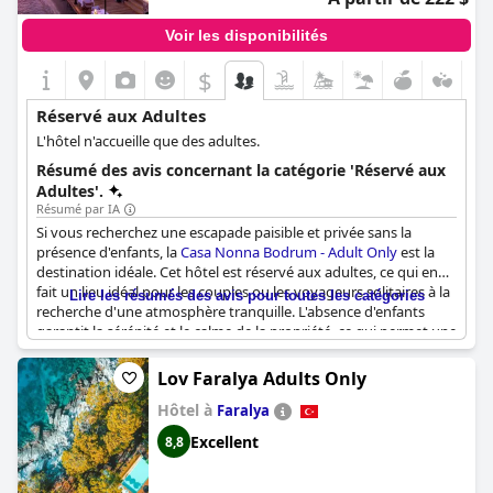
Voir les disponibilités
$
Réservé aux Adultes
L'hôtel n'accueille que des adultes.
Résumé des avis concernant la catégorie 'Réservé aux
Adultes'.
Résumé par IA
Si vous recherchez une escapade paisible et privée sans la
présence d'enfants, la
Casa Nonna Bodrum - Adult Only
est la
destination idéale. Cet hôtel est réservé aux adultes, ce qui en
fait un lieu idéal pour les couples ou les voyageurs solitaires à la
Lire les résumés des avis pour toutes les catégories
recherche d'une atmosphère tranquille. L'absence d'enfants
garantit la sérénité et le calme de la propriété, ce qui permet une
relaxation ininterrompue. L'hôtel est fortement recommandé
pour cette raison et les clients vous garantissent que vous ne
Lov Faralya Adults Only
serez pas déçus. Cependant, certains visiteurs ont vu des
Hôtel à
personnes avec des enfants dans l'établissement, bien qu'il
Faralya
s'agisse d'un hôtel réservé aux adultes. Néanmoins,
Casa Nonna
Excellent
8,8
Bodrum - Adult Only
reste un choix exceptionnel pour une
expérience réservée aux adultes.