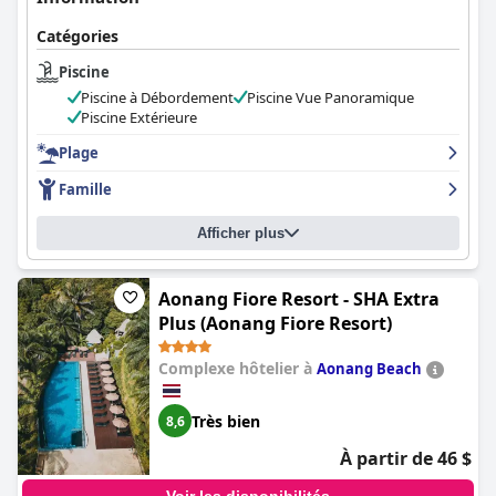
les voyageurs recherchant confort, commodité et valeur.
Catégories
Piscine
Piscine à Débordement
Piscine Vue Panoramique
Piscine Extérieure
Plage
Famille
Afficher plus
Aonang Fiore Resort - SHA Extra
Plus (Aonang Fiore Resort)
Complexe hôtelier à
Aonang Beach
Très bien
8,6
À partir de 46 $