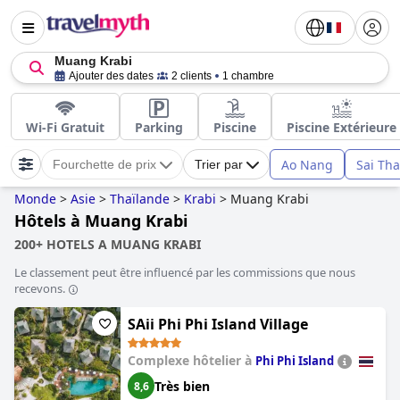
Muang Krabi
Ajouter des dates
2 clients
1 chambre
Wi-Fi Gratuit
Parking
Piscine
Piscine Extérieure
Ao Nang
Sai Tha
Fourchette de prix
Trier par
Monde
>
Asie
>
Thaïlande
>
Krabi
>
Muang Krabi
Hôtels à Muang Krabi
200+ HOTELS A MUANG KRABI
Le classement peut être influencé par les commissions que nous
recevons.
SAii Phi Phi Island Village
Complexe hôtelier à
Phi Phi Island
Très bien
8,6