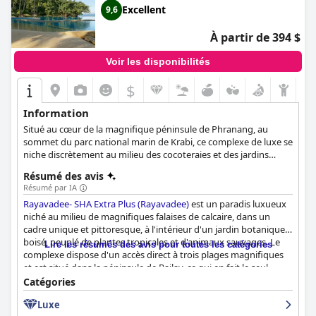
Excellent
9,6
À partir de 394 $
Voir les disponibilités
$
Information
Situé au cœur de la magnifique péninsule de Phranang, au
sommet du parc national marin de Krabi, ce complexe de luxe se
niche discrètement au milieu des cocoteraies et des jardins
tropicaux, avec en toile de fond le feuillage luxuriant de la
Résumé des avis
jungle, les falaises abruptes et les eaux bleues cristallines de la
Résumé par IA
mer d'Andaman.
Rayavadee- SHA Extra Plus (Rayavadee)
est un paradis luxueux
niché au milieu de magnifiques falaises de calcaire, dans un
cadre unique et pittoresque, à l'intérieur d'un jardin botanique
boisé, peuplé de plantes tropicales et d'animaux sauvages. Le
Lire les résumés des avis pour toutes les catégories
complexe dispose d'un accès direct à trois plages magnifiques
et est situé dans la péninsule de Railay, ce qui en fait le seul
endroit où l'on peut séjourner avec un accès à ces trois plages.
Catégories
Les clients ont fait l'éloge du service exceptionnel de l'hôtel, du
Luxe
personnel amical et attentif et de la propreté exceptionnelle.