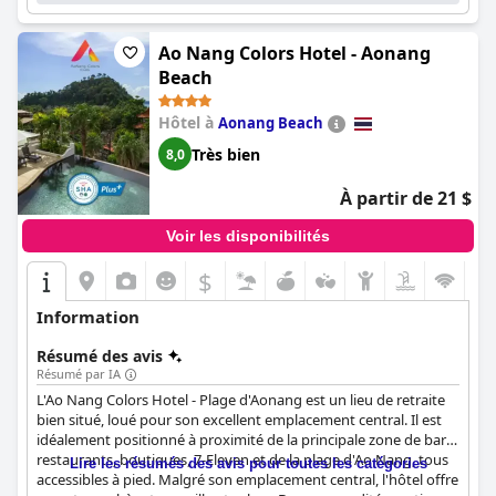
Ao Nang Colors Hotel - Aonang
Beach
Hôtel à
Aonang Beach
Très bien
8,0
À partir de 21 $
Voir les disponibilités
$
Information
Résumé des avis
Résumé par IA
L'Ao Nang Colors Hotel - Plage d'Aonang est un lieu de retraite
bien situé, loué pour son excellent emplacement central. Il est
idéalement positionné à proximité de la principale zone de bars,
restaurants, boutiques, 7-Eleven et de la plage d'Ao Nang, tous
Lire les résumés des avis pour toutes les catégories
accessibles à pied. Malgré son emplacement central, l'hôtel offre