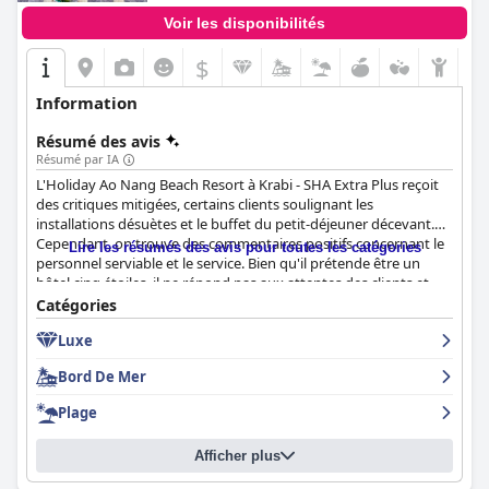
Voir les disponibilités
$
Information
Résumé des avis
Résumé par IA
L'Holiday Ao Nang Beach Resort à Krabi - SHA Extra Plus reçoit
des critiques mitigées, certains clients soulignant les
installations désuètes et le buffet du petit-déjeuner décevant.
Cependant, on trouve des commentaires positifs concernant le
Lire les résumés des avis pour toutes les catégories
personnel serviable et le service. Bien qu'il prétende être un
hôtel cinq étoiles, il ne répond pas aux attentes des clients et
pourrait ne pas être le meilleur rapport qualité-prix. Ceux qui
Catégories
envisagent cet hôtel devraient peser soigneusement leurs
Luxe
options.
Bord De Mer
Plage
Afficher plus