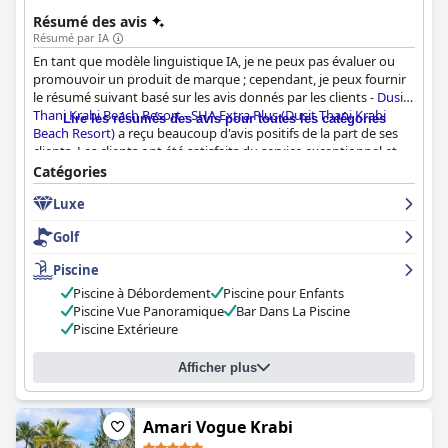
Résumé des avis
Résumé par IA
En tant que modèle linguistique IA, je ne peux pas évaluer ou
promouvoir un produit de marque ; cependant, je peux fournir
le résumé suivant basé sur les avis donnés par les clients -
Dusit
Thani Krabi Beach Resort - SHA Extra Plus (Dusit Thani Krabi
Lire les résumés des avis pour toutes les catégories
Beach Resort)
a reçu beaucoup d'avis positifs de la part de ses
clients. Les clients ont été satisfaits du service exceptionnel et
des équipements luxueux. Le cadre époustouflant de l'hôtel est
Catégories
également un point fort. Bien que certains critiques aient estimé
Luxe
que l'hôtel n'était pas à la hauteur des véritables établissements
cinq étoiles, la plupart des clients ont trouvé que le service et les
Golf
installations étaient de grande qualité. Plusieurs visiteurs ont
apprécié leur séjour et ont déclaré qu'il s'agissait d'un "rêve
Piscine
absolu". La destination idéale pour des vacances dans un
Piscine à Débordement
Piscine pour Enfants
complexe cinq étoiles, où les visiteurs peuvent se détendre au
Piscine Vue Panoramique
Bar Dans La Piscine
bord de la piscine ou explorer les environs.
Piscine Extérieure
Afficher plus
Amari Vogue Krabi