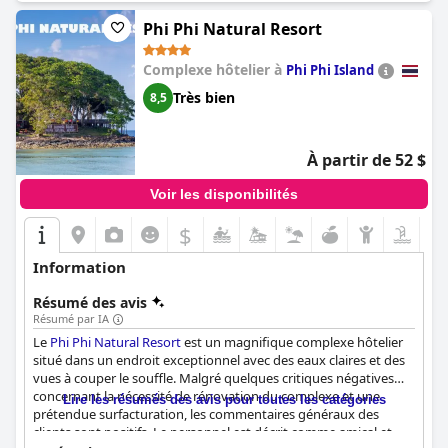
Phi Phi Natural Resort
Complexe hôtelier à
Phi Phi Island
Très bien
8,5
À partir de 52 $
Voir les disponibilités
$
Information
Résumé des avis
Résumé par IA
Le
Phi Phi Natural Resort
est un magnifique complexe hôtelier
situé dans un endroit exceptionnel avec des eaux claires et des
vues à couper le souffle. Malgré quelques critiques négatives
concernant la nécessité de rénovation du complexe et une
Lire les résumés des avis pour toutes les catégories
prétendue surfacturation, les commentaires généraux des
clients sont positifs. Le personnel est décrit comme amical et