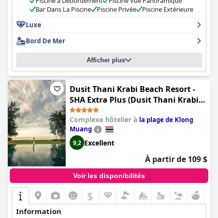
Piscine à Débordement
Piscine Vue Panoramique
départ de l'île. Dans l'ensemble, le
SAii Phi Phi Island Village
est
Bar Dans La Piscine
Piscine Privée
Piscine Extérieure
une expérience exceptionnelle, parfaite pour ceux qui
recherchent une escapade luxueuse.
Luxe
Bord De Mer
Afficher plus
Dusit Thani Krabi Beach Resort -
SHA Extra Plus (Dusit Thani Krabi
Beach Resort)
Complexe hôtelier à
la plage de Klong
Muang
Excellent
9,2
À partir de 109 $
Voir les disponibilités
$
Information