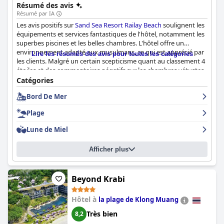
Résumé des avis
Résumé par IA
Les avis positifs sur
Sand Sea Resort Railay Beach
soulignent les
équipements et services fantastiques de l'hôtel, notamment les
superbes piscines et les belles chambres. L'hôtel offre un
environnement adapté aux musulmans, ce qui est apprécié par
Lire les résumés des avis pour toutes les catégories
les clients. Malgré un certain scepticisme quant au classement 4
étoiles et des commentaires négatifs sur les chambres vétustes
et sales, l'hôtel est considéré comme un joyau qui peut offrir un
Catégories
bon séjour. Le complexe a été rénové après avoir fusionné avec
Bord De Mer
l'ancien Sunset Tropical, qui était un endroit splendide il y a
quelques années. Dans l'ensemble,
Sand Sea Resort Railay Beach
Plage
est un hôtel charmant qui peut offrir aux clients une excellente
expérience.
Lune de Miel
Afficher plus
Beyond Krabi
Hôtel à
la plage de Klong Muang
Très bien
8,2