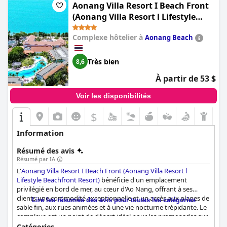
Aonang Villa Resort I Beach Front
(Aonang Villa Resort l Lifestyle
Beachfront Resort)
Complexe hôtelier à
Aonang Beach
Très bien
8,6
À partir de 53 $
Voir les disponibilités
$
Information
Résumé des avis
Résumé par IA
L'
Aonang Villa Resort I Beach Front (Aonang Villa Resort l
Lifestyle Beachfront Resort)
bénéficie d'un emplacement
privilégié en bord de mer, au cœur d'Ao Nang, offrant à ses
clients une commodité exceptionnelle et un accès aux plages de
Lire les résumés des avis pour toutes les catégories
sable fin, aux rues animées et à une vie nocturne trépidante. Le
complexe est un point de départ idéal pour les promenades sur
la plage, les excursions et la simple détente au bord de la
Catégories