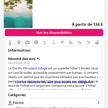
À partir de 134 $
Voir les disponibilités
$
Information
Résumé des avis
Résumé par IA
Le
SAii Phi Phi Island Village
est un superbe hôtel 5 étoiles situé
sur une île isolée, accessible uniquement par bateau. Si certains
clients ont estimé que les chambres n'étaient pas à la hauteur, le
personnel exceptionnel et l'attention portée aux détails dans le
Lire les résumés des avis pour toutes les catégories
reste de l'hôtel ont largement compensé cette lacune. L'hôtel
offre une variété d'installations et de services qui reflètent
vraiment une qualité 5 étoiles, y compris des vues magnifiques,
Catégories
une plage immaculée et une gamme d'activités telles que la
Piscine
plongée avec tuba et le kayak. Les seuls points à améliorer sont
les prix élevés des restaurants et le manque d'assistance lors du