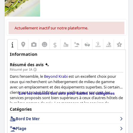
Actuellement inactif sur notre plateforme.
$
Information
Résumé des avis
Résumé par IA
Dans l'ensemble, le
Beyond Krabi
est un excellent choix pour
ceux qui recherchent un hébergement de milieu de gamme
avec un emplacement et des équipements superbes. Si certains
clients ont trouvé l'hôtel un peu vieillot pour son prix, les
Lire les résumés des avis pour toutes les catégories
services proposés sont bien supérieurs à ceux d'autres hôtels de
la même gamme de prix. Les massages et les services de
blanchisserie sont proposés à des prix raisonnables et le
Catégories
personnel est attentif et amical. Bien qu'il ne s'agisse pas d'un
Bord De Mer
véritable hôtel 5 étoiles, la plupart des clients s'accordent à dire
qu'il offre une expérience confortable et agréable, adaptée à
Plage
tous.