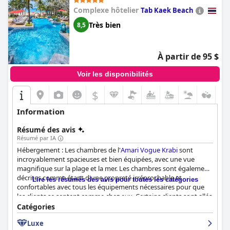
Complexe hôtelier
Tab Kaek Beach
Très bien
8,5
À partir de 95 $
Voir les disponibilités
$
Information
Résumé des avis
Résumé par IA
Hébergement : Les chambres de l'
Amari Vogue Krabi
sont
incroyablement spacieuses et bien équipées, avec une vue
magnifique sur la plage et la mer. Les chambres sont également
décrites comme étant d'une propreté irréprochable et
Lire les résumés des avis pour toutes les catégories
confortables avec tous les équipements nécessaires pour que
les clients se sentent comme chez eux. Certains clients sont allés
jusqu'à dire que les lits étaient les plus confortables dans
Catégories
lesquels ils avaient jamais dormi. L'attention portée aux détails
Luxe
dans les chambres et dans l'ensemble de l'hôtel est très