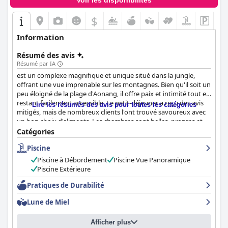
Voir les disponibilités
$
Information
Résumé des avis
Résumé par IA
est un complexe magnifique et unique situé dans la jungle,
offrant une vue imprenable sur les montagnes. Bien qu'il soit un
peu éloigné de la plage d'Aonang, il offre paix et intimité tout en
restant facilement accessible. Le petit-déjeuner a reçu des avis
Lire les résumés des avis pour toutes les catégories
mitigés, mais de nombreux clients l'ont trouvé savoureux avec
un bon choix d'aliments. Les chambres sont belles, propres et
modernes, certains clients vantant les mérites de la magnifique
Catégories
baignoire spa. Le personnel est excellent, accueillant et
Piscine
arrangeant, de nombreux clients le décrivant comme incroyable
et exceptionnel. La piscine à débordement et la piscine
Piscine à Débordement
Piscine Vue Panoramique
extérieure sont des incontournables du complexe, les clients les
Piscine Extérieure
décrivant comme fantastiques et incroyables. Dans l'ensemble,
offre une valeur 5 étoiles à un prix 3 étoiles, ce qui le rend idéal
Pratiques de Durabilité
pour les voyageurs soucieux de leur budget.
Lune de Miel
Afficher plus