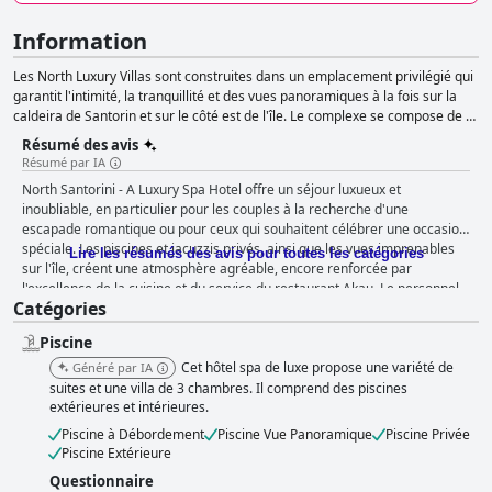
Information
Les North Luxury Villas sont construites dans un emplacement privilégié qui
garantit l'intimité, la tranquillité et des vues panoramiques à la fois sur la
caldeira de Santorin et sur le côté est de l'île. Le complexe se compose de 4
villas de luxe, chacune avec une piscine privée et de grandes vérandas, 2
Résumé des avis
chambres, 2 salles de bains, ainsi qu'un loft et un élégant salon. Dans
Résumé par IA
l'ensemble, un espace conceptuel, pur et créatif, avec des petits coins et
North Santorini - A Luxury Spa Hotel offre un séjour luxueux et
recoins si accueillants que vous souhaiterez y vivre pour toujours.
inoubliable, en particulier pour les couples à la recherche d'une
escapade romantique ou pour ceux qui souhaitent célébrer une occasion
spéciale. Les piscines et jacuzzis privés, ainsi que les vues imprenables
Lire les résumés des avis pour toutes les catégories
sur l'île, créent une atmosphère agréable, encore renforcée par
l'excellence de la cuisine et du service du restaurant Akau. Le personnel
Catégories
serviable et attentif veille à ce que les clients disposent de tout ce dont ils
ont besoin pour un séjour relaxant et confortable. L'emplacement de
Piscine
l'hôtel offre un environnement tranquille et paisible, loin des foules, avec
un accès facile aux magasins et restaurants voisins. Le petit déjeuner est
Cet hôtel spa de luxe propose une variété de
Généré par IA
exquis et les chambres sont spacieuses, modernes et bien entretenues,
suites et une villa de 3 chambres. Il comprend des piscines
avec des piscines privées créant un sentiment d'intimité et de luxe. La
extérieures et intérieures.
piscine, le bar et les zones de bronzage sont également très appréciés
Piscine à Débordement
Piscine Vue Panoramique
Piscine Privée
par les clients. Si quelques problèmes mineurs ont été relevés au niveau
Piscine Extérieure
du restaurant et du spa, l'avis général sur l'hôtel est exceptionnel. Pour
Questionnaire
ceux qui recherchent un séjour luxueux et relaxant à Santorin, le North