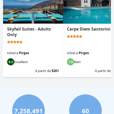
Skyfall Suites - Adults
Carpe Diem Santorini
Only
Hôtel
à
Pirgos
Hôtel
à
Pirgos
Excellent
Bien
9.3
7.9
À partir de
$261
À partir de
$
7,258,491
60