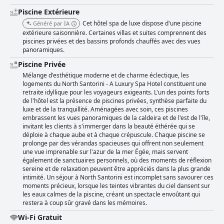
Piscine Extérieure
Cet hôtel spa de luxe dispose d'une piscine
Généré par IA
extérieure saisonnière. Certaines villas et suites comprennent des
piscines privées et des bassins profonds chauffés avec des vues
panoramiques.
Piscine Privée
Mélange d'esthétique moderne et de charme éclectique, les
logements du North Santorini - A Luxury Spa Hotel constituent une
retraite idyllique pour les voyageurs exigeants. L'un des points forts
de l'hôtel est la présence de piscines privées, synthèse parfaite du
luxe et de la tranquillité. Aménagées avec soin, ces piscines
embrassent les vues panoramiques de la caldeira et de l'est de l'île,
invitant les clients à s'immerger dans la beauté éthérée qui se
déploie à chaque aube et à chaque crépuscule. Chaque piscine se
prolonge par des vérandas spacieuses qui offrent non seulement
une vue imprenable sur l'azur de la mer Égée, mais servent
également de sanctuaires personnels, où des moments de réflexion
sereine et de relaxation peuvent être appréciés dans la plus grande
intimité. Un séjour à North Santorini est incomplet sans savourer ces
moments précieux, lorsque les teintes vibrantes du ciel dansent sur
les eaux calmes de la piscine, créant un spectacle envoûtant qui
restera à coup sûr gravé dans les mémoires.
Wi-Fi Gratuit