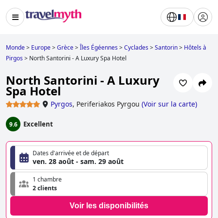
Monde
>
Europe
>
Grèce
>
Îles Égéennes
>
Cyclades
>
Santorin
>
Hôtels à
Pirgos
>
North Santorini - A Luxury Spa Hotel
North Santorini - A Luxury
Spa Hotel
Pyrgos
,
Periferiakos Pyrgou
(
Voir sur la carte
)
Excellent
9.6
Dates d'arrivée et de départ
ven. 28 août - sam. 29 août
1 chambre
2 clients
Voir les disponibilités