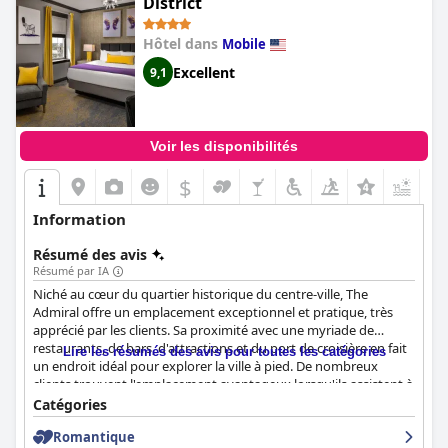
District
Hôtel dans
Mobile
Excellent
9,1
Voir les disponibilités
$
+7
Information
Résumé des avis
Résumé par IA
Niché au cœur du quartier historique du centre-ville, The
Admiral offre un emplacement exceptionnel et pratique, très
apprécié par les clients. Sa proximité avec une myriade de
restaurants, de bars, d'attractions et du port de croisière en fait
Lire les résumés des avis pour toutes les catégories
un endroit idéal pour explorer la ville à pied. De nombreux
clients trouvent l'emplacement avantageux lorsqu'ils assistent à
des événements dans des lieux proches comme le centre
Catégories
civique et le Saenger Theatre. La politique d'accueil des animaux
Romantique
de l'hôtel et le parking à proximité contribuent également à sa