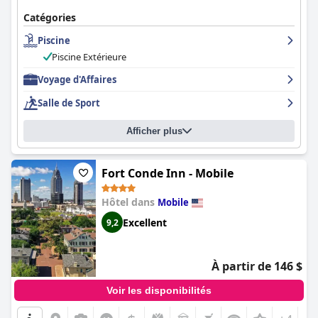
Catégories
Piscine
Piscine Extérieure
Voyage d'Affaires
Salle de Sport
Afficher plus
Fort Conde Inn - Mobile
Hôtel dans
Mobile
Excellent
9,2
À partir de 146 $
Voir les disponibilités