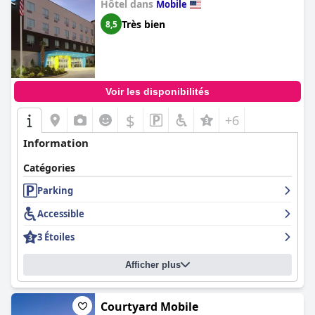
Hôtel dans
Mobile
Très bien
8,5
Voir les disponibilités
$
+6
Information
Catégories
Parking
Accessible
3 Étoiles
Afficher plus
Courtyard Mobile