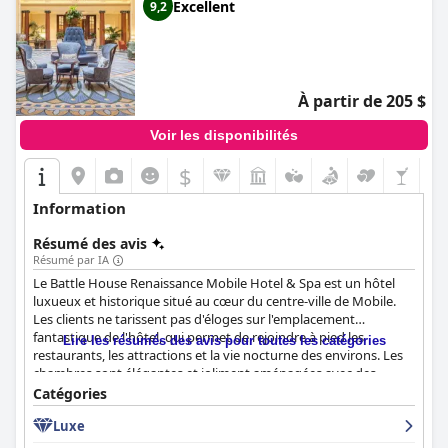
Excellent
9,2
À partir de 205 $
Voir les disponibilités
$
Information
Résumé des avis
Résumé par IA
Le Battle House Renaissance Mobile Hotel & Spa est un hôtel
luxueux et historique situé au cœur du centre-ville de Mobile.
Les clients ne tarissent pas d'éloges sur l'emplacement
fantastique de l'hôtel, qui permet de rejoindre à pied les
Lire les résumés des avis pour toutes les catégories
restaurants, les attractions et la vie nocturne des environs. Les
chambres sont élégantes et joliment aménagées avec des
douches modernes. L'hôtel est exceptionnellement propre et le
Catégories
personnel est attentif et professionnel. La piscine est luxuriante
Luxe
et magnifique et l'hôtel propose un excellent service de parking,
bien que certains clients l'aient trouvé cher. Les lits de l'hôtel