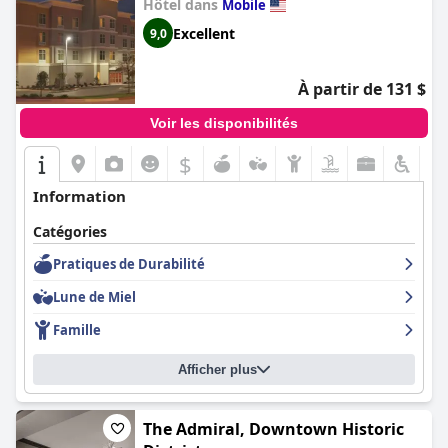
Hôtel dans
Mobile
Excellent
9,0
À partir de 131 $
Voir les disponibilités
$
Information
Catégories
Pratiques de Durabilité
Lune de Miel
Famille
Afficher plus
The Admiral, Downtown Historic