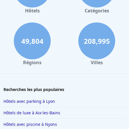
Hôtels à Gerardmer
Hôtels
Catégories
Hôtels à Pau
Hôtels à Palerme
Hôtels à Dinard
49,804
208,995
Hôtels à Biarritz
Hôtels à Verbier
Régions
Villes
Hôtels à Avignon
Hôtels à Dubaï
Hôtels en Savoie
Recherches les plus populaires
Hôtels à Manhattan
Hôtels avec parking à Lyon
Hôtels à Marbella
Hôtels de luxe à Aix-les-Bains
Hôtels à Noisy-le-Sec
Hôtels avec piscine à Nyons
Hôtels à Saint-Martin-de-Belleville