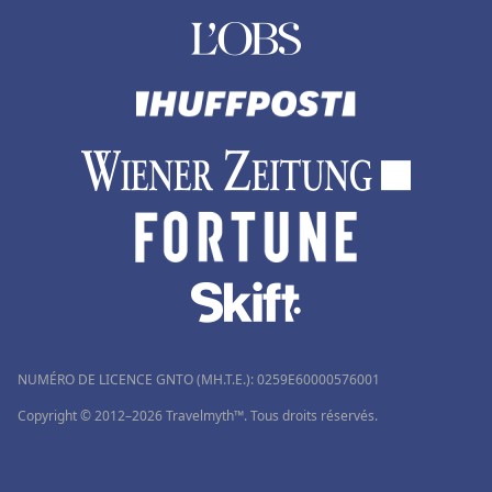
Hôtels à Vérone
Hôtels à Porspoder
Hôtels dans les Côtes d'Armor
Hôtels à Saint-Jacut-de-la-Mer
Hôtels à Tanger
Hôtels à La Gacilly
NUMÉRO DE LICENCE GNTO (MH.T.E.): 0259Ε60000576001
Copyright © 2012–2026 Travelmyth™. Tous droits réservés.