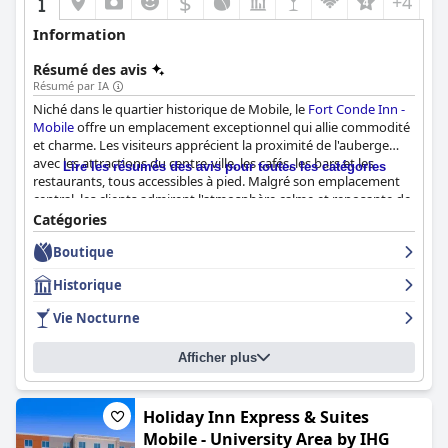
$
+4
Information
Résumé des avis
Résumé par IA
Niché dans le quartier historique de Mobile, le
Fort Conde Inn -
Mobile
offre un emplacement exceptionnel qui allie commodité
et charme. Les visiteurs apprécient la proximité de l'auberge
avec les attractions du centre-ville, les cafés, les bars et les
Lire les résumés des avis pour toutes les catégories
restaurants, tous accessibles à pied. Malgré son emplacement
central, les clients admirent l'atmosphère calme et reposante de
l'auberge, située dans un cadre magnifique et serein, avec un
Catégories
environnement pittoresque. Que vous soyez en voyage
Boutique
d'affaires ou d'agrément, l'ambiance historique de l'auberge et
de son quartier pittoresque en font un choix idéal pour tout
Historique
voyageur.
Vie Nocturne
L'expérience du petit-déjeuner au Fort Conde Inn est très
appréciée. Servi au charmant Bistro en face, les clients trouvent
Afficher plus
les offres de petit-déjeuner exceptionnelles, délicieuses et
variées, avec des spécialités locales et des options saines
disponibles. Les plats préparés à la commande et le menu à la
carte, servis avec de vrais plats dans un cadre historique,
Holiday Inn Express & Suites
améliorent l'expérience culinaire. Bien qu'il y ait des critiques
Mobile - University Area by IHG