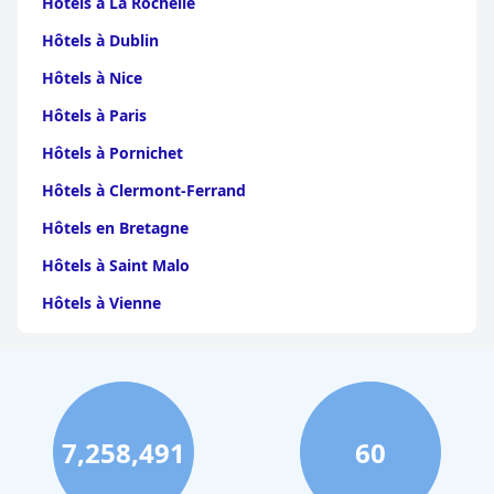
Hôtels à La Rochelle
Hôtels à Dublin
Hôtels à Nice
Hôtels à Paris
Hôtels à Pornichet
Hôtels à Clermont-Ferrand
Hôtels en Bretagne
Hôtels à Saint Malo
Hôtels à Vienne
Hôtels à Dijon
Hôtels à Perpignan
Hôtels au Grand-Bornand
7,258,491
60
Hôtels à Strasbourg
Hôtels à Valence