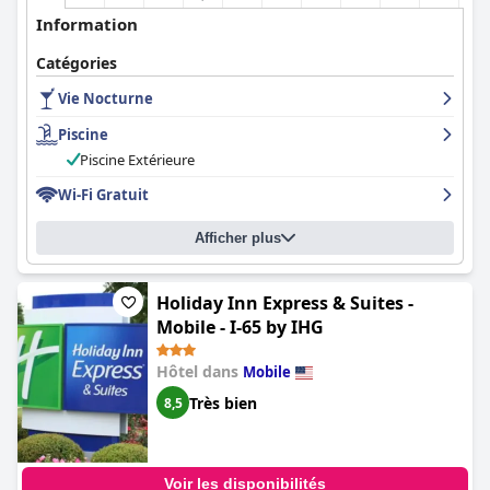
Information
Catégories
Vie Nocturne
Piscine
Piscine Extérieure
Wi-Fi Gratuit
Afficher plus
Holiday Inn Express & Suites -
Mobile - I-65 by IHG
Hôtel dans
Mobile
Très bien
8,5
Voir les disponibilités