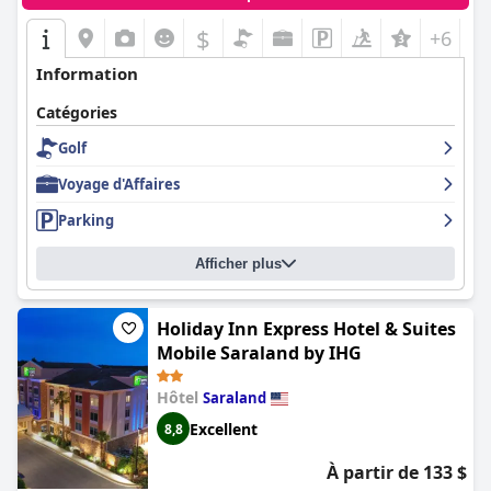
$
+6
Information
Catégories
Golf
Voyage d'Affaires
Parking
Afficher plus
Holiday Inn Express Hotel & Suites
Mobile Saraland by IHG
Hôtel
Saraland
Excellent
8,8
À partir de 133 $