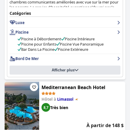
chambres communicantes améliorées avec vue sur la mer pour
les parents. Le service d'hospitalité exceptionnel fourni par le
personnel amical comme Elena, Corina et Stella garantit que les
Catégories
familles se sentent bien accueillies et en sécurité. L'hôtel
Luxe
propose également un service de divertissement pour les
enfants et offre gratuitement le petit déjeuner et le dîner aux
Piscine
enfants, ce qui en fait une destination idéale pour les familles.
Piscine à Débordement
Piscine Intérieure
Piscine pour Enfants
Piscine Vue Panoramique
Bar Dans La Piscine
Piscine Extérieure
Bord De Mer
Afficher plus
Mediterranean Beach Hotel
Hôtel à
Limassol
Très bien
8,7
À partir de 148 $