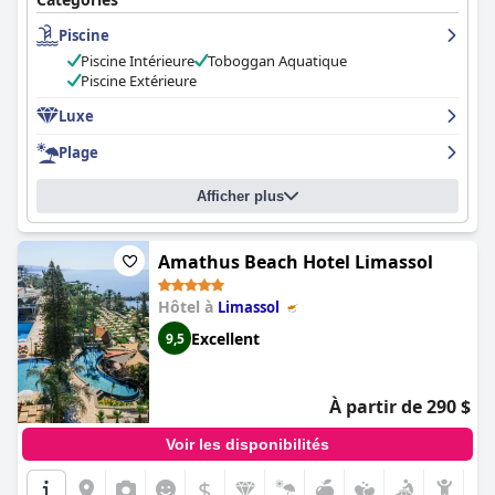
appréciée, les clients le qualifiant de meilleur hôtel de tous les
Piscine
temps. Dans l'ensemble, l'hôtel Four Seasons est un choix
exceptionnel pour tous ceux qui recherchent des vacances
Piscine Intérieure
Toboggan Aquatique
luxueuses et indulgentes.
Piscine Extérieure
Luxe
Plage
Afficher plus
Amathus Beach Hotel Limassol
Hôtel à
Limassol
Excellent
9,5
À partir de 290 $
Voir les disponibilités
$