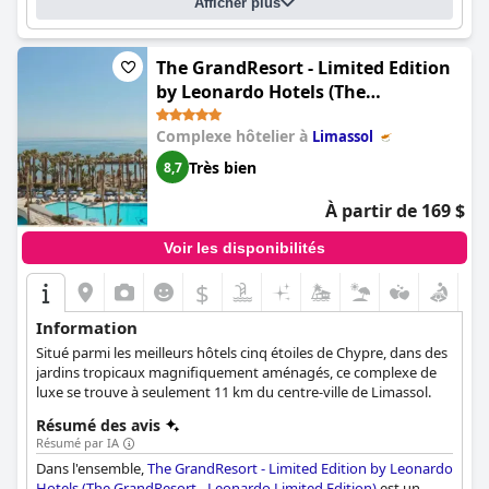
Afficher plus
pratique et confortable grâce à un parking gratuit. L'hôtel
propose également d'excellents équipements pour les familles,
mais le club pour enfants pourrait être amélioré. Dans
l'ensemble, le
Mediterranean Beach Hotel
The GrandResort - Limited Edition
offre un séjour
propre, confortable et relaxant avec d'excellents équipements et
by Leonardo Hotels (The
un service irréprochable.
GrandResort - Leonardo Limited
Complexe hôtelier à
Limassol
Edition)
Très bien
8,7
À partir de 169 $
Voir les disponibilités
$
Information
Situé parmi les meilleurs hôtels cinq étoiles de Chypre, dans des
jardins tropicaux magnifiquement aménagés, ce complexe de
luxe se trouve à seulement 11 km du centre-ville de Limassol.
Résumé des avis
Résumé par IA
Dans l'ensemble,
The GrandResort - Limited Edition by Leonardo
Hotels (The GrandResort - Leonardo Limited Edition)
est un