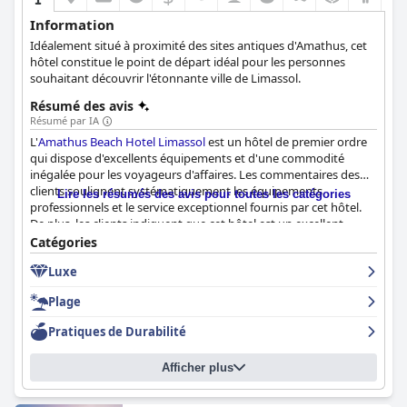
Information
Idéalement situé à proximité des sites antiques d'Amathus, cet
hôtel constitue le point de départ idéal pour les personnes
souhaitant découvrir l'étonnante ville de Limassol.
Résumé des avis
Résumé par IA
L'
Amathus Beach Hotel Limassol
est un hôtel de premier ordre
qui dispose d'excellents équipements et d'une commodité
inégalée pour les voyageurs d'affaires. Les commentaires des
clients soulignent systématiquement les équipements
Lire les résumés des avis pour toutes les catégories
professionnels et le service exceptionnel fournis par cet hôtel.
De plus, les clients indiquent que cet hôtel est un excellent
endroit pour faire des affaires, car il offre tous les équipements
Catégories
et services nécessaires à un travail efficace. Dans l'ensemble, si
Luxe
vous êtes un voyageur d'affaires à la recherche d'un hôtel
confortable, pratique et superbe, l'
Amathus Beach Hotel
Plage
Limassol
est sans aucun doute une destination à ne pas
manquer.
Pratiques de Durabilité
Afficher plus