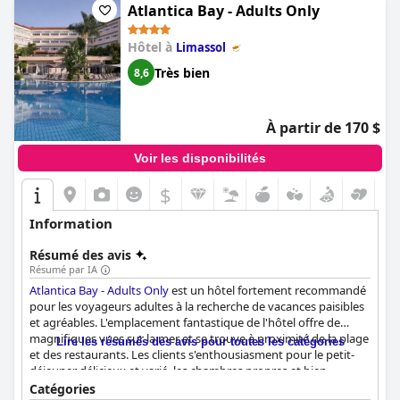
luxueux avec quelques points à améliorer, mais reste un
Atlantica Bay - Adults Only
excellent choix pour les voyageurs qui souhaitent un séjour
propre et confortable.
Hôtel à
Limassol
Très bien
8,6
À partir de 170 $
Voir les disponibilités
$
Information
Résumé des avis
Résumé par IA
Atlantica Bay - Adults Only
est un hôtel fortement recommandé
pour les voyageurs adultes à la recherche de vacances paisibles
et agréables. L'emplacement fantastique de l'hôtel offre de
magnifiques vues sur la mer et se trouve à proximité de la plage
Lire les résumés des avis pour toutes les catégories
et des restaurants. Les clients s'enthousiasment pour le petit-
déjeuner délicieux et varié, les chambres propres et bien
équipées et le personnel exceptionnel. La piscine et les
Catégories