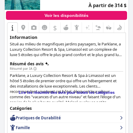
À partir de 314 $
Voir les disponibilités
$
Information
Situé au milieu de magnifiques jardins paysagers, le Parklane, a
Luxury Collection Resort & Spa, Limassol est un complexe de
luxe 5 étoiles qui offre le plus grand confort et le plus grand luxe
à tous ses clients. Avec des piscines intérieures et extérieures,
Résumé des avis
des installations spéciales pour les enfants, un spa revigorant,
Résumé par IA
des salles de conférences et d'événements spacieuses,
Parklane, a Luxury Collection Resort & Spa à Limassol est un
d'excellents restaurants et bars, ainsi qu'une plage de sable, cet
hôtel 5 étoiles de premier ordre qui offre un hébergement et
hôtel rendra les vacances de chaque client aussi mémorables et
des installations de luxe exceptionnels. Les clients
agréables que possible.
recommandent vivement cet hôtel, décrivant leur séjour
Lire les résumés des avis pour toutes les catégories
comme des "vacances d'un autre niveau" et faisant l'éloge d'un
service de la plus haute qualité. Malgré quelques petits
problèmes de nettoyage et des prix élevés pour la nourriture et
Catégories
les boissons, les clients disent que c'est le meilleur hôtel dans
Pratiques de Durabilité
lequel ils ont séjourné et une escapade parfaite pour ceux qui
recherchent le luxe et une expérience unique. Si vous bénéficiez
Famille
d'une bonne affaire, ne manquez pas de l'essayer - c'est un