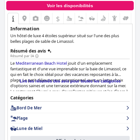
Voir les disponibilités
$
Information
Un hôtel de luxe 4 étoiles supérieur situé sur l'une des plus
belles plages de sable de Limassol.
Résumé des avis
Résumé par IA
Le
Mediterranean Beach Hotel
jouit d'un emplacement
fantastique et d'une vue imprenable sur la baie de Limassol, ce
qui en fait le choix idéal pour des vacances reposantes à la
plage. Le petit déjeuner est exceptionnel, avec un large choix
Lire les résumés des avis pour toutes les catégories
d'options saines et une terrasse extérieure donnant sur la mer.
Le restaurant Shumi a reçu d'excellentes critiques et les dîners à
thème ont également été très appréciés. Les chambres sont
Catégories
bien aménagées, propres et rénovées, avec des lits confortables
Bord De Mer
et des équipements tels qu'une bouilloire et une douche à
l'italienne. Le personnel de l'hôtel est exceptionnel, offrant un
Plage
service poli, amical et accommodant dans tout l'hôtel. Le spa et
la piscine sont relaxants et bien entretenus et offrent des vues
Lune de Miel
magnifiques. La plage est fantastique et permet d'accéder
facilement à des activités nautiques. Le stationnement est