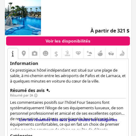
À partir de 321 $
Voir les disponibilités
$
Information
Ce prestigieux hôtel indépendant est situé sur une plage de
sable, à mi-chemin entre les aéroports de Pafos et de Larnaca, et
à quelques minutes en voiture du cœur de la ville.
Résumé des avis
Résumé par IA
Les commentaires positifs sur l'hôtel Four Seasons font
systématiquement l'éloge de ses équipements luxueux, de son
personnel professionnel et amical et de ses excellentes options
de restauration. Les clients apprécient le beau décor et les
Lire les résumés des avis pour toutes les catégories
équipements confortables, ce qui en fait un choix de premier
ordre pour les amateurs de plage en quête de détente.
L'attention portée aux détails par l'hôtel est également très
Catégories