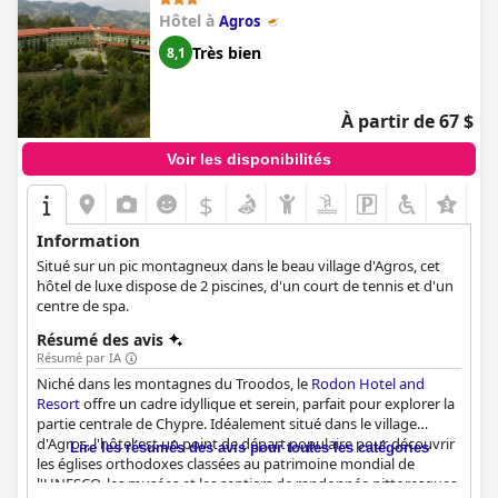
Hôtel à
Agros
Très bien
8,1
À partir de 67 $
Voir les disponibilités
$
Information
Situé sur un pic montagneux dans le beau village d'Agros, cet
hôtel de luxe dispose de 2 piscines, d'un court de tennis et d'un
centre de spa.
Résumé des avis
Résumé par IA
Niché dans les montagnes du Troodos, le
Rodon Hotel and
Resort
offre un cadre idyllique et serein, parfait pour explorer la
partie centrale de Chypre. Idéalement situé dans le village
d'Agros, l'hôtel est un point de départ populaire pour découvrir
Lire les résumés des avis pour toutes les catégories
les églises orthodoxes classées au patrimoine mondial de
l'UNESCO, les musées et les sentiers de randonnée pittoresques.