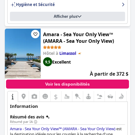
établissement vraiment exceptionnel qui excelle dans tous les
Hygiène et Sécurité
domaines.
Afficher plus
Amara - Sea Your Only View™
(AMARA - Sea Your Only View)
Hôtel à
Limassol
Excellent
9,5
À partir de 372 $
Voir les disponibilités
$
Information
Résumé des avis
Résumé par IA
Amara - Sea Your Only View™ (AMARA - Sea Your Only View)
est
la destination idéale pour les couples à la recherche d'une