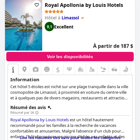
Royal Apollonia by Louis Hotels
Hôtel à
Limassol
Excellent
9,1
À partir de 187 $
Voir les disponibilités
$
Information
Cet hôtel 5 étoiles est niché sur une plage tranquille dans la ville
cosmopolite de Limassol, à proximité en voiture du centre-ville
et à quelques pas de divers magasins, restaurants et attractions
touristiques. Les clients peuvent se détendre au spa de l'hôtel,
Résumé des avis
déguster une cuisine gastronomique, organiser des réunions
Résumé par IA
d'affaires ou d'autres types d'événements dans les locaux
Royal Apollonia by Louis Hotels
est un hôtel hautement
modernes de l'hôtel et passer des vacances des plus agréables
recommandé pour les familles à la recherche de vacances
et relaxantes.
confortables et amusantes. Malgré l'absence d'un club pour
enfants, l'hôtel propose une piscine dédiée aux enfants et des
Lire les résumés des avis pour toutes les catégories