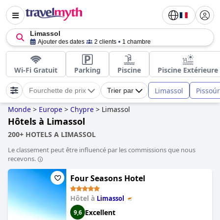
Limassol
Ajouter des dates
2 clients
1 chambre
Wi-Fi Gratuit
Parking
Piscine
Piscine Extérieure
Limassol
Pissoúr
Fourchette de prix
Trier par
Monde
>
Europe
>
Chypre
>
Limassol
Hôtels à Limassol
200+ HOTELS A LIMASSOL
Le classement peut être influencé par les commissions que nous
recevons.
Four Seasons Hotel
Hôtel à
Limassol
Excellent
9,6