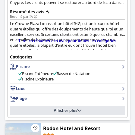
Chypre. Les clients peuvent se restaurer au bord de l'eau dans
les cinq restaurants et bars de l'hôtel, ainsi que profiter
Résumé des avis
d'installations fantastiques telles qu'un accès direct à la plage,
Résumé par IA
des piscines intérieure et extérieure, un nouveau spa et une
Le Crowne Plaza Limassol, un hôtel IHG, est un luxueux hôtel
salle de sport ouverte 24 heures sur 24. L'hôtel garantit une
quatre étoiles qui offre des équipements de haute qualité et un
propreté irréprochable grâce à la promesse de propreté IHG et
excellent service. Si certains clients ont estimé que les chambres
propose le programme Crowne Plaza Sleep Advantage® pour
et les salles de bains n'étaient pas assez modernes pour un
un séjour confortable et reposant.
Lire les résumés des avis pour toutes les catégories
quatre étoiles, la plupart d'entre eux ont trouvé l'hôtel bien
équipé et d'un bon rapport qualité-prix. L'hôtel se distingue par
sa situation privilégiée, ses excellents équipements et son
Catégories
impressionnante piscine. C'est un très bon choix pour un séjour
Piscine
de haut niveau. Dans l'ensemble, si vous cherchez un hôtel
quatre étoiles à Limassol avec un bon rapport qualité-prix, le
Piscine Intérieure
Bassin de Natation
Crowne Plaza est une excellente option.
Piscine Extérieure
Luxe
Plage
Afficher plus
Rodon Hotel and Resort