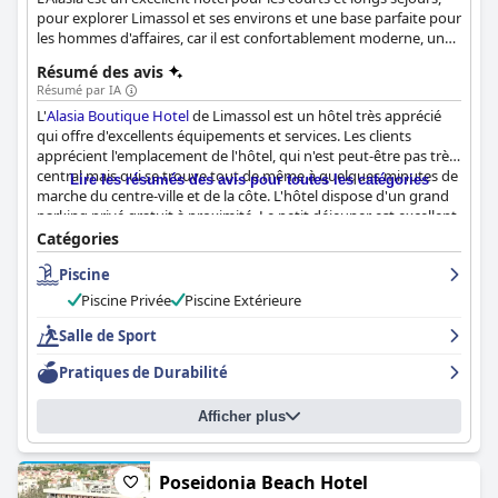
pour explorer Limassol et ses environs et une base parfaite pour
les hommes d'affaires, car il est confortablement moderne, un
endroit où un accueil chypriote authentique est assuré.
Résumé des avis
Résumé par IA
L'
Alasia Boutique Hotel
de Limassol est un hôtel très apprécié
qui offre d'excellents équipements et services. Les clients
apprécient l'emplacement de l'hôtel, qui n'est peut-être pas très
central mais qui se trouve tout de même à quelques minutes de
Lire les résumés des avis pour toutes les catégories
marche du centre-ville et de la côte. L'hôtel dispose d'un grand
parking privé gratuit à proximité. Le petit déjeuner est excellent
avec une bonne variété de plats et le dîner est fantastique avec
Catégories
des plats délicieux. Les chambres sont propres, confortables et
Piscine
bien équipées, avec des touches agréables comme des fruits
frais et une bonne connexion WiFi. La propreté de l'hôtel est
Piscine Privée
Piscine Extérieure
remarquable et le personnel est amical, professionnel et
serviable. Le spa et la piscine sont bien entretenus, confortables
Salle de Sport
et relaxants, avec des équipements modernes. Le lit est grand et
Pratiques de Durabilité
incroyablement confortable, garantissant une nuit de sommeil
paisible et reposante. L'hôtel est parfait pour les voyageurs
d'affaires et offre une ambiance tranquille et sereine, idéale pour
Afficher plus
un séjour romantique. Dans l'ensemble, l'
Alasia Boutique Hotel
est un établissement complet qui offre à ses clients une
expérience excellente et inoubliable.
Poseidonia Beach Hotel