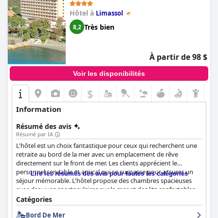
Hôtel à
Limassol
Très bien
8,2
À partir de 98 $
Voir les disponibilités
$
Information
Résumé des avis
Résumé par IA
L'hôtel est un choix fantastique pour ceux qui recherchent une
retraite au bord de la mer avec un emplacement de rêve
directement sur le front de mer. Les clients apprécient le
personnel serviable et amical qui se surpasse pour assurer un
Lire les résumés des avis pour toutes les catégories
séjour mémorable. L'hôtel propose des chambres spacieuses
avec des vues spectaculaires sur la mer et des lits confortables.
Les chambres et l'hôtel en général ont été très appréciés pour
Catégories
leur propreté. La piscine et la plage sont populaires auprès des
Bord De Mer
clients et offrent un accès direct à la plage avec une eau propre