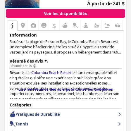
À partir de 241 $
Voir les disponibilités
$
Information
Situé sur la plage de Pissouri Bay, le Columbia Beach Resort est
un complexe hôtelier cinq étoiles situé à Chypre, au cœur de
vastes jardins paysagers. Il propose un hébergement dans 169
suites luxueuses et élégantes, toutes équipées de tout le
Résumé des avis
confort dont les clients peuvent avoir besoin, de délicieuses
Résumé par IA
options de restauration à l'Apollo Tavern ou au Bacchus
Résumé : Le
Columbia Beach Resort
est un remarquable hôtel
Restaurant, un spa avec des soins relaxants dispensés par le
cinq étoiles qui offre une expérience inoubliable grâce à sa
personnel expert de l'Hébe Spa, ainsi qu'un Kids' Club et une
situation exquise, ses installations exceptionnelles et ses
grande variété d'activités pour les familles et les enfants, telles
services inégalés. Bien que certains clients aient noté des
que des excursions à vélo, la natation et les sports nautiques.
Lire les résumés des avis pour toutes les catégories
imperfections mineures, le personnel, les chambres et le terrain
sont exceptionnels et offrent une expérience cinq étoiles à un
prix raisonnable. Dans l'ensemble, le complexe est un véritable
Catégories
bijou qui offre aux clients un séjour unique et relaxant.
Pratiques de Durabilité
Tennis