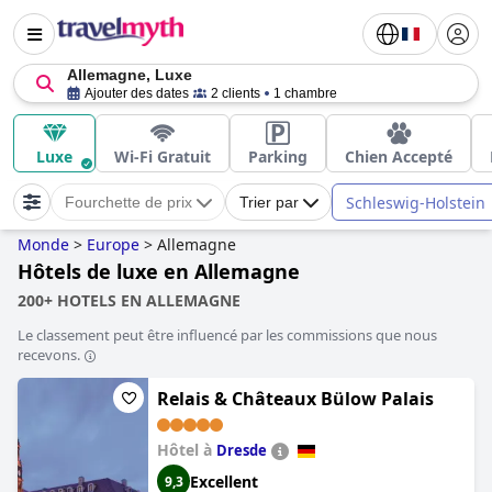
Allemagne, Luxe
Ajouter des dates
2 clients
1 chambre
Luxe
Wi-Fi Gratuit
Parking
Chien Accepté
Schleswig-Holstein
Fourchette de prix
Trier par
Monde
>
Europe
>
Allemagne
Hôtels de luxe en Allemagne
200+ HOTELS EN ALLEMAGNE
Le classement peut être influencé par les commissions que nous
recevons.
Relais & Châteaux Bülow Palais
Hôtel à
Dresde
Excellent
9,3