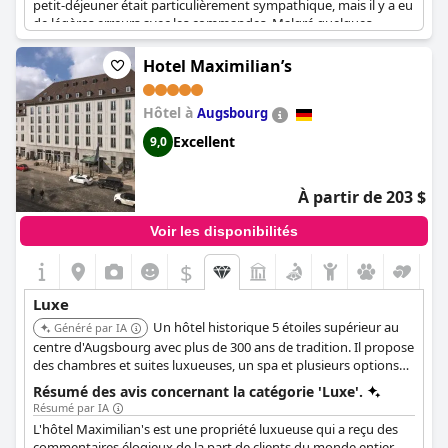
petit-déjeuner était particulièrement sympathique, mais il y a eu
de légères erreurs avec les commandes. Malgré quelques
commentaires négatifs, Le Méridien Hambourg offre une
expérience luxueuse qui vaut le coût.
Hotel Maximilian’s
Hôtel à
Augsbourg
Excellent
9,0
À partir de 203 $
Voir les disponibilités
$
Luxe
Un hôtel historique 5 étoiles supérieur au
Généré par IA
centre d'Augsbourg avec plus de 300 ans de tradition. Il propose
des chambres et suites luxueuses, un spa et plusieurs options
de restauration, dont un restaurant avec cuisine ouverte. L'hôtel
Résumé des avis concernant la catégorie 'Luxe'.
offre des équipements haut de gamme tels que le service de
Résumé par IA
conciergerie, le service de voiturier et le service d'étage 24h/24.
L'hôtel Maximilian's est une propriété luxueuse qui a reçu des
commentaires élogieux de la part de clients du monde entier.