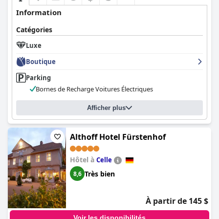
Information
Catégories
Luxe
Boutique
Parking
Bornes de Recharge Voitures Électriques
Afficher plus
Althoff Hotel Fürstenhof
Hôtel à
Celle
Très bien
8,6
À partir de 145 $
Voir les disponibilités