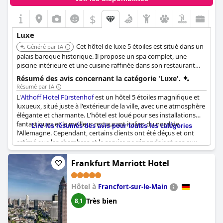
$
Luxe
Cet hôtel de luxe 5 étoiles est situé dans un
Généré par IA
palais baroque historique. Il propose un spa complet, une
piscine intérieure et une cuisine raffinée dans son restaurant
italien. Les clients louent les chambres élégantes et l'ambiance.
Résumé des avis concernant la catégorie 'Luxe'.
Résumé par IA
L'
Althoff Hotel Fürstenhof
est un hôtel 5 étoiles magnifique et
luxueux, situé juste à l'extérieur de la ville, avec une atmosphère
élégante et charmante. L'hôtel est loué pour ses installations
fantastiques et le meilleur restaurant italien du nord de
Lire les résumés des avis pour toutes les catégories
l'Allemagne. Cependant, certains clients ont été déçus et ont
estimé que les chambres et le service ne répondaient pas aux
normes d'un hôtel 5 étoiles. Malgré les commentaires négatifs
donnés lors du départ, aucune tentative n'a été faite pour
Frankfurt Marriott Hotel
résoudre les problèmes soulevés. Malgré cela, l'hôtel semble
toujours offrir un séjour agréable et luxueux pour ceux qui
Hôtel à
recherchent une expérience haut de gamme.
Francfort-sur-le-Main
Très bien
8,1