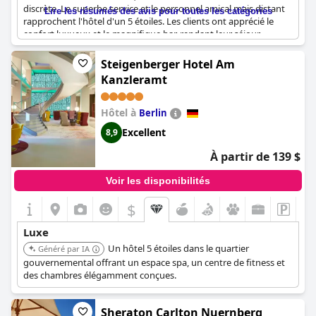
discrète. Le superbe service et le personnel amical mais distant
Lire les résumés des avis pour toutes les catégories
rapprochent l'hôtel d'un 5 étoiles. Les clients ont apprécié le
confort luxueux et le magnifique bar, rendant leur séjour
vraiment prestigieux. Bien qu'il soit plus cher que les autres
hôtels de la ville, cet hôtel unique en son genre vaut le coût
Steigenberger Hotel Am
supplémentaire. Bien que quelques commentaires indiquent
Kanzleramt
que l'hôtel ne correspond pas tout à fait à un classement 4
étoiles, l'expérience globale a été luxueuse au-delà de toute
mesure.
Hôtel à
Berlin
Excellent
8,9
À partir de 139 $
Voir les disponibilités
$
Luxe
Un hôtel 5 étoiles dans le quartier
Généré par IA
gouvernemental offrant un espace spa, un centre de fitness et
des chambres élégamment conçues.
Sheraton Carlton Nuernberg