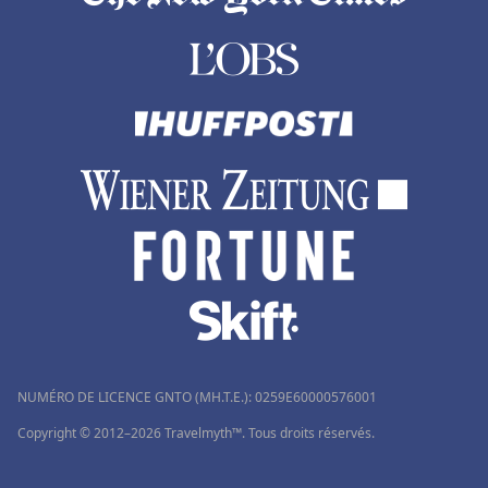
NUMÉRO DE LICENCE GNTO (MH.T.E.): 0259Ε60000576001
Copyright © 2012–2026 Travelmyth™. Tous droits réservés.