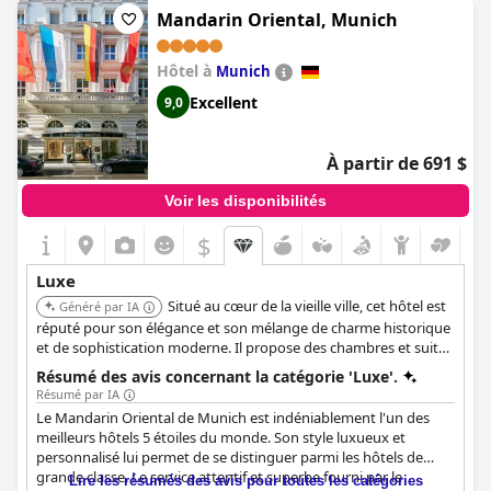
avec des proches ou un voyage en solitaire. Certains clients l'ont
Mandarin Oriental, Munich
trouvé plus cher, mais pour d'autres, il valait chaque centime.
L'hôtel est magnifiquement conçu et ses clients ne tarissent pas
Hôtel à
d'éloges à son sujet. C'est vraiment l'exemple parfait d'un hôtel
Munich
cinq étoiles.
Excellent
9,0
À partir de 691 $
Voir les disponibilités
$
Luxe
Situé au cœur de la vieille ville, cet hôtel est
Généré par IA
réputé pour son élégance et son mélange de charme historique
et de sophistication moderne. Il propose des chambres et suites
luxueusement meublées, une terrasse sur le toit avec vue
Résumé des avis concernant la catégorie 'Luxe'.
panoramique sur la ville et une piscine, un restaurant japonais-
Résumé par IA
péruvien et un bar. Certaines suites présentent des
Le Mandarin Oriental de Munich est indéniablement l'un des
caractéristiques uniques comme des salons circulaires ou des
meilleurs hôtels 5 étoiles du monde. Son style luxueux et
chambres rondes, et la Suite Présidentielle comprend une
personnalisé lui permet de se distinguer parmi les hôtels de
terrasse enveloppante et une salle de bain avec hammam et
grande classe. Le service attentif et superbe fourni par le
Lire les résumés des avis pour toutes les catégories
jacuzzi.