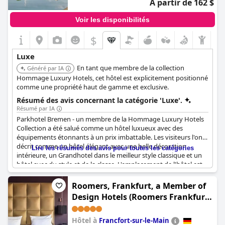
À partir de 162 $
Voir les disponibilités
$
Luxe
En tant que membre de la collection
Généré par IA
Hommage Luxury Hotels, cet hôtel est explicitement positionné
comme une propriété haut de gamme et exclusive.
Résumé des avis concernant la catégorie 'Luxe'.
Résumé par IA
Parkhotel Bremen - un membre de la Hommage Luxury Hotels
Collection a été salué comme un hôtel luxueux avec des
équipements étonnants à un prix imbattable. Les visiteurs l'ont
décrit comme un hôtel élégant avec une belle décoration
Lire les résumés des avis pour toutes les catégories
intérieure, un Grandhotel dans le meilleur style classique et un
hôtel avec du style et de la classe. L'emplacement de l'hôtel est
également un atout majeur. Il est situé dans le Bürgerpark et
non loin de la Bremer Innenstadt. Le service est de premier
Roomers, Frankfurt, a Member of
ordre et le personnel est très professionnel, amical et attentif
Design Hotels (Roomers Frankfurt
aux besoins des clients. La piscine et les installations de spa sont
Central, Autograph Collection)
remarquables. Bien que l'hôtel soit un peu vieillot, les visiteurs
attestent qu'il n'a pas perdu son charme luxueux. La cerise sur le
Hôtel à
Francfort-sur-le-Main