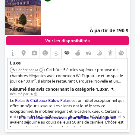
À partir de 190 $
Voir les disponibilités
$
Luxe
Cet hôtel 5 étoiles supérieur propose des
Généré par IA
chambres élégantes avec connexion Wi-Fi gratuite et un spa de
jour de 400 m². Il abrite le restaurant Caroussel Novelle et un
fumoir à cigares. Chaque chambre est décorée individuellement
Résumé des avis concernant la catégorie 'Luxe'.
avec des œuvres d'art originales et offre des équipements
Résumé par IA
modernes, alliant luxe et confort dans le quartier baroque de
Le
Relais & Châteaux Bülow Palais
est un hôtel exceptionnel qui
Dresde.
offre un séjour luxueux. Les clients ont loué le service
exceptionnel, le mobilier élégant et le cadre luxueux. Certains
ont même déclaré qu'il s'agissait du meilleur hôtel dans lequel ils
Lire les résumés des avis pour toutes les catégories
avaient séjourné au cours de leurs 50 ans de carrière. L'hôtel est
bien situé et offre tout le confort et les équipements d'un
établissement cinq étoiles. Il est parfait pour un séjour en ville