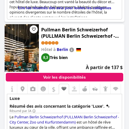
cet hôtel de luxe. Beaucoup ont vanté la beauté du décor et
l'opulence générale des hébergements. Malgré quelques
Lire les résumés des avis pour toutes les catégories
opinions divergentes sur le nombre d'étoiles de l'hôtel, la
plupart des clients ont trouvé les installations
exceptionnellement luxueuses, notamment une piscine
fantastique et des chambres bien aménagées. Certains ont
Pullman Berlin Schweizerhof
même comparé favorablement leur expérience à celle d'hôtels
(PULLMAN Berlin Schweizerhof -
cinq étoiles plus connus comme le Kempinski Adlon. Le rapport
City Center, Zoo und
qualité-prix offert par l'hôtel a également été salué, beaucoup
Kurfürstendamm)
suggérant que, même sans la prestigieuse marque Kempinski, le
Hôtel à
Berlin
Bristol Berlin offre toujours une expérience haut de gamme qui
Très bien
8,3
vaut le prix d'entrée. Dans l'ensemble, les clients décrivent
l'
Hotel Bristol Berlin (Bristol Berlin, Vignette Collection by IHG)
À partir de 137 $
comme une destination incroyable et luxueuse pour les
voyageurs en quête de confort et de plaisir.
Voir les disponibilités
$
Luxe
Résumé des avis concernant la catégorie 'Luxe'.
Résumé par IA
Le
Pullman Berlin Schweizerhof (PULLMAN Berlin Schweizerhof -
City Center, Zoo und Kurfürstendamm)
est un hôtel de rêve
luxueux au cœur de la ville, offrant une ambiance raffinée et