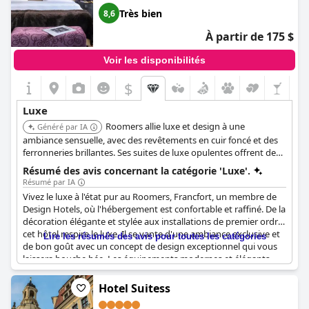
gâteau et le café de l'après-midi sont offerts, ce qui donne une
Très bien
8,6
impression de luxe et de valeur à l'hôtel. En résumé, il s'agit d'un
hôtel à visiter absolument à Brême et d'un endroit idéal pour
À partir de 175 $
s'adonner au luxe sans aucune arrogance.
Voir les disponibilités
$
Luxe
Roomers allie luxe et design à une
Généré par IA
ambiance sensuelle, avec des revêtements en cuir foncé et des
ferronneries brillantes. Ses suites de luxe opulentes offrent des
équipements haut de gamme, et l'hôtel dispose d'un spa sur le
Résumé des avis concernant la catégorie 'Luxe'.
toit avec un éclairage d'ambiance, un sauna, un bain de vapeur
Résumé par IA
et une piscine de massage. Les clients peuvent profiter de la vue
Vivez le luxe à l'état pur au Roomers, Francfort, un membre de
sur la ligne d'horizon depuis le skylounge et découvrir le
Design Hotels, où l'hébergement est confortable et raffiné. De la
Roomers Bar primé.
décoration élégante et stylée aux installations de premier ordre,
cet hôtel respire le luxe. Il se vante d'une ambiance exclusive et
Lire les résumés des avis pour toutes les catégories
de bon goût avec un concept de design exceptionnel qui vous
laissera bouche bée. Les équipements modernes et élégants
sont de qualité 5 étoiles et l'atmosphère est extrêmement bien
entretenue, donnant aux clients l'impression de séjourner dans
Hotel Suitess
une oasis de luxe. Le personnel de l'hôtel est sympathique et le
cadre respire un luxe difficile à trouver ailleurs. Venez vous