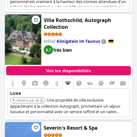
personnel est vraiment à la hauteur des normes attendues d'un
hôtel 5 étoiles. Malgré quelques défauts mineurs, cet hôtel, qui
respire le luxe absolu, vaut vraiment la peine d'être revisité. Quoi
qu'il en soit, c'est un hôtel qui vous donnera l'impression d'être
Villa Rothschild, Autograph
choyé et décadent, même si une simple demande comme le jus
Collection
d'orange n'était pas disponible.
Hôtel
Königstein im Taunus
Très bien
8,7
Voir les disponibilités
$
Luxe
Une propriété de villa exclusive
Généré par IA
appartenant à la collection Autograph, promettant un séjour
luxueux et personnalisé avec un service raffiné et un cadre
élégant.
Severin's Resort & Spa