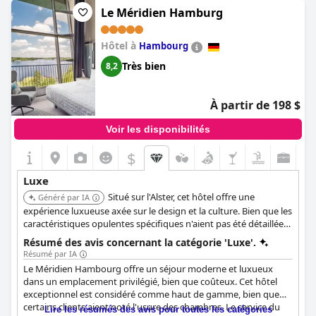
Hölzer à la technologie moderne. Bien que certains critiques
Le Méridien Hamburg
aient trouvé que l'hébergement était "4 étoiles" plutôt que "5
étoiles", la plupart s'accordent à dire que cet hôtel a tenu sa
Hôtel à
promesse de luxe. Que vous soyez à la recherche d'une
Hambourg
escapade romantique ou simplement d'un hébergement
Très bien
8,2
fabuleux dans un emplacement de premier choix, l'hôtel Suitess
est un excellent choix que nous vous recommandons vivement.
À partir de 198 $
Voir les disponibilités
$
Luxe
Situé sur l'Alster, cet hôtel offre une
Généré par IA
expérience luxueuse axée sur le design et la culture. Bien que les
caractéristiques opulentes spécifiques n'aient pas été détaillées,
sa marque et son emplacement suggèrent une offre haut de
Résumé des avis concernant la catégorie 'Luxe'.
gamme.
Résumé par IA
Le Méridien Hambourg offre un séjour moderne et luxueux
dans un emplacement privilégié, bien que coûteux. Cet hôtel
exceptionnel est considéré comme haut de gamme, bien que
certains clients aient noté l'usure des chambres. Le service du
Lire les résumés des avis pour toutes les catégories