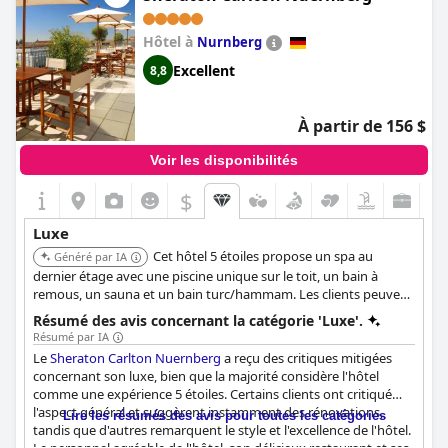
Hôtel à
Nurnberg
Excellent
8,8
À partir de 156 $
Voir les disponibilités
$
Luxe
Cet hôtel 5 étoiles propose un spa au
Généré par IA
dernier étage avec une piscine unique sur le toit, un bain à
remous, un sauna et un bain turc/hammam. Les clients peuvent
profiter de massages, de soins corporels et de soins du visage. Il
Résumé des avis concernant la catégorie 'Luxe'.
dispose d'un restaurant gastronomique, Tafelhof, et de
Résumé par IA
chambres spacieuses et élégamment aménagées, offrant une
Le
Sheraton Carlton Nuernberg
a reçu des critiques mitigées
expérience haut de gamme complète.
concernant son luxe, bien que la majorité considère l'hôtel
comme une expérience 5 étoiles. Certains clients ont critiqué
l'aspect général et suggèrent instamment des rénovations,
Lire les résumés des avis pour toutes les catégories
tandis que d'autres remarquent le style et l'excellence de l'hôtel.
Le personnel agréable de l'hôtel, son délicieux restaurant et ses