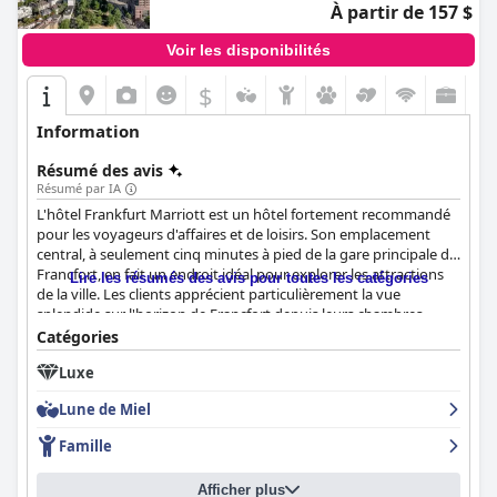
À partir de 157 $
Voir les disponibilités
$
Information
Résumé des avis
Résumé par IA
L'hôtel Frankfurt Marriott est un hôtel fortement recommandé
pour les voyageurs d'affaires et de loisirs. Son emplacement
central, à seulement cinq minutes à pied de la gare principale de
Francfort, en fait un endroit idéal pour explorer les attractions
Lire les résumés des avis pour toutes les catégories
de la ville. Les clients apprécient particulièrement la vue
splendide sur l'horizon de Francfort depuis leurs chambres,
surtout depuis le 38e étage. Le petit déjeuner de l'hôtel est
Catégories
exceptionnel avec un grand choix d'offres délicieuses qui
Luxe
satisfont tous les goûts. Les chambres sont spacieuses, bien
équipées et offrent de belles vues sur la ville. L'hôtel est
Lune de Miel
moderne et propre, offrant une atmosphère silencieuse malgré
son emplacement autour de la gare centrale. Le personnel est
Famille
exceptionnel, amical, serviable et attentif, ce qui permet aux
clients de se sentir les bienvenus et de s'assurer que leurs
Afficher plus
besoins sont satisfaits. L'hôtel est un choix fiable pour les