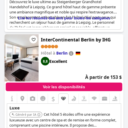
Découvrez le luxe ultime au Steigenberger Grandhotel
Handelshof à Leipzig. Ce grand hôtel haut de gamme présente
une ambiance magnifique et noble qui respire l'extravagance.
Son emplacement imbattable en fait l'hôtel idéal pour ceux qui
Lire les résumés des avis pour toutes les catégories
recherchent un séjour haut de gamme à Leipzig. Le personnel
de l'hôtel est incroyablement amical et serviable, offrant un
service parfait pour s'assurer que les clients passent un
merveilleux séjour. Le flair de l'hôtel et son service de première
InterContinental Berlin by IHG
classe en font un grand hôtel dans tous les sens du terme. C'est
l'hôtel idéal pour ceux qui recherchent des vacances choyées et
Hôtel à
confortables. Les visiteurs s'accordent à dire que le
Berlin
Steigenberger Icon Grandhotel Handelshof Leipzig
est un hôtel
Excellent
8,8
5 étoiles vraiment méritant qui offre un séjour parfait.
À partir de 153 $
Voir les disponibilités
$
Luxe
Cet hôtel 5 étoiles offre une expérience
Généré par IA
luxueuse avec un centre de spa et de remise en forme complet,
comprenant une piscine intérieure. Il propose des