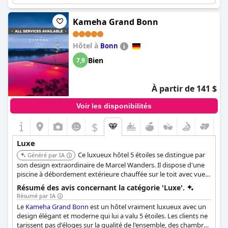
vues imprenables sur la piscine ont également été soulignés.
Bien que certains clients aient fait part de leur déception quant
Kameha Grand Bonn
aux normes de propreté et aux taches dans leur chambre,
beaucoup louent l'espace des chambres avec des lits
Hôtel à
confortables et un excellent espace bien-être. Dans l'ensemble,
Bonn
le
Sheraton Carlton Nuernberg
vaut la peine d'être envisagé
Bien
7,9
pour un séjour luxueux.
À partir de 141 $
Voir les disponibilités
$
Luxe
Ce luxueux hôtel 5 étoiles se distingue par
Généré par IA
son design extraordinaire de Marcel Wanders. Il dispose d'une
piscine à débordement extérieure chauffée sur le toit avec vue
sur le Rhin, d'un restaurant japonais gastronomique étoilé au
Résumé des avis concernant la catégorie 'Luxe'.
Michelin, Yunico, et d'un élégant spa avec saunas et bain de
Résumé par IA
vapeur.
Le
Kameha Grand Bonn
est un hôtel vraiment luxueux avec un
design élégant et moderne qui lui a valu 5 étoiles. Les clients ne
tarissent pas d'éloges sur la qualité de l'ensemble, des chambres