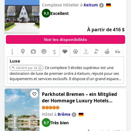
Complexe hôtelier à
Keitum
Excellent
9,3
À partir de 416 $
Voir les disponibilités
$
Luxe
Ce complexe 5 étoiles supérieur est une
Généré par IA
destination de luxe de premier ordre à Keitum, réputé pour ses
équipements et services exclusifs. Il dispose d'un grand espace
spa avec diverses saunas et une piscine, de plusieurs
restaurants dont un étoilé au Michelin, et propose des
Parkhotel Bremen – ein Mitglied
chambres, suites et appartements avec services luxueux offrant
intimité et service hôtelier.
der Hommage Luxury Hotels
Collection
Hôtel à
Brême
Très bien
8,7