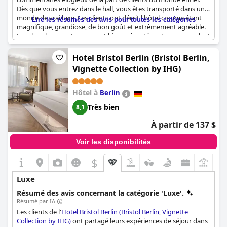
Dès que vous entrez dans le hall, vous êtes transporté dans un
monde de vrai luxe. Les clients ont décrit l'hôtel comme étant
Lire les résumés des avis pour toutes les catégories
magnifique, grandiose, de bon goût et extrêmement agréable.
Les chambres sont propres et bien présentées et correspondent
exactement à ce que l'on attend d'un hôtel 5 étoiles.
L'établissement lui-même est magnifique et offre tout ce dont
Hotel Bristol Berlin (Bristol Berlin,
vous pourriez avoir besoin pendant votre séjour. L'hôtel a été
Vignette Collection by IHG)
décrit comme un hôtel haut de gamme à tous les égards et les
clients ont été impressionnés par les normes élevées de l'hôtel,
qui représentent vraiment un hôtel 5 étoiles. L'hôtel offre une
Hôtel à
Berlin
expérience vraiment luxueuse avec une ambiance noble et
Très bien
8,1
merveilleuse. Dans l'ensemble, l'hôtel Maximilian's est un hôtel
exceptionnel qui offre à ses clients un séjour vraiment
À partir de 137 $
mémorable et luxueux. De ses magnifiques installations à ses
équipements haut de gamme, cet hôtel est une visite
Voir les disponibilités
incontournable pour tous ceux qui recherchent le luxe à
Augsbourg.
$
Luxe
Résumé des avis concernant la catégorie 'Luxe'.
Résumé par IA
Les clients de l'
Hotel Bristol Berlin (Bristol Berlin, Vignette
Collection by IHG)
ont partagé leurs expériences de séjour dans