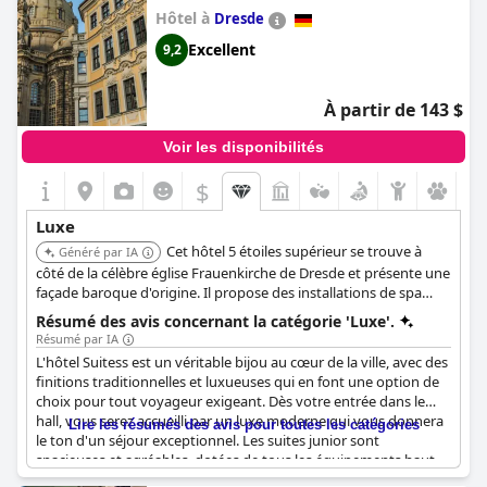
Hôtel à
adonner à l'opulence du Roomers, Francfort, un membre de
Dresde
Design Hotels, un hôtel vraiment chic.
Excellent
9,2
À partir de 143 $
Voir les disponibilités
$
Luxe
Cet hôtel 5 étoiles supérieur se trouve à
Généré par IA
côté de la célèbre église Frauenkirche de Dresde et présente une
façade baroque d'origine. Il propose des installations de spa
élégantes et une connexion Wi-Fi gratuite. Les chambres
Résumé des avis concernant la catégorie 'Luxe'.
insonorisées sont décorées dans un style classique, offrant un
Résumé par IA
séjour luxueux et confortable au cœur de la ville.
L'hôtel Suitess est un véritable bijou au cœur de la ville, avec des
finitions traditionnelles et luxueuses qui en font une option de
choix pour tout voyageur exigeant. Dès votre entrée dans le
hall, vous serez accueilli par un luxe moderne qui vous donnera
Lire les résumés des avis pour toutes les catégories
le ton d'un séjour exceptionnel. Les suites junior sont
spacieuses et agréables, dotées de tous les équipements haut
de gamme dont vous pourriez avoir besoin, du mobilier edle