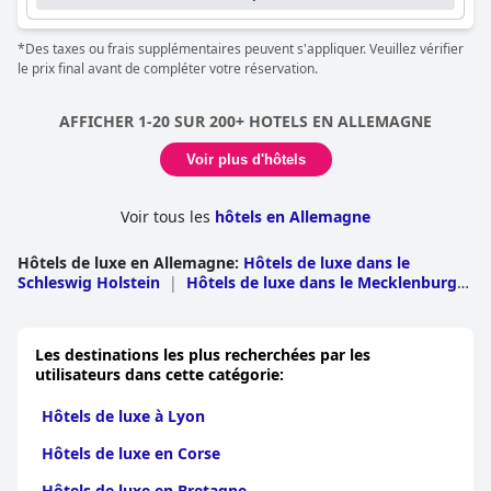
voyageurs d'affaires grâce à son emplacement pratique et son
service de premier ordre. Cependant, la situation du
*Des taxes ou frais supplémentaires peuvent s'appliquer. Veuillez vérifier
stationnement est un sujet de préoccupation pour les clients,
le prix final avant de compléter votre réservation.
beaucoup affirmant que le stationnement est cher. Malgré cela,
l'hôtel Frankfurt Marriott offre un séjour agréable à ses
visiteurs.
AFFICHER 1-20 SUR 200+ HOTELS EN ALLEMAGNE
Voir plus d'hôtels
Voir tous les
hôtels en Allemagne
Hôtels de luxe en Allemagne
:
Hôtels de luxe dans le
Schleswig Holstein
|
Hôtels de luxe dans le Mecklenburg
Vorpommern
|
Hôtels de luxe en Bavière
|
Hôtels de luxe
en Basse-Saxe
|
Hôtels de luxe à Baden
Wurttemberg
|
Hôtels de luxe en Rhénanie-du-Nord-
Les destinations les plus recherchées par les
Westphalie
|
Hôtels de luxe en Saxe
|
Hôtels de luxe en
utilisateurs dans cette catégorie:
Rhénanie-Palatinat
|
Hôtels de luxe en Hessen
|
Hôtels
de luxe dans le Brandebourg
|
Hôtels de luxe à
Hôtels de luxe à Lyon
Berlin
|
Hôtels de luxe en Saxe-Anhalt
|
Hôtels de luxe à
Hambourg
|
Hôtels de luxe en Thuringe
|
Hôtels de luxe
Hôtels de luxe en Corse
en Sarre
|
Hôtels de luxe à Brême
Hôtels de luxe en Bretagne