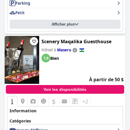
Parking
Petit
Afficher plus
Scenery Maqalika Guesthouse
Hôtel à
Maseru
Bien
7,9
À partir de 50 $
Voir les disponibilités
$
+2
Information
Catégories