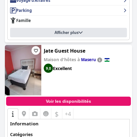
Voyage d'Affaires
Parking
Famille
Afficher plus
Jate Guest House
Maison d'hôtes à
Maseru
Excellent
9,0
Voir les disponibilités
$
+4
Information
Catégories