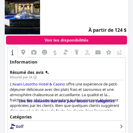
À partir de 124 $
Voir les disponibilités
$
+1
Information
Résumé des avis
Résumé par IA
L'
Avani Lesotho Hotel & Casino
offre une expérience de petit-
déjeuner délicieuse avec des plats frais et savoureux et une
atmosphère chaleureuse et accueillante. La qualité et la
fraîcheur des plats servis pendant le déjeuner sont également
Lire les résumés des avis pour toutes les catégories
appréciées par les clients. Bien que quelques clients suggèrent
d'ajouter plus de choix de fruits, les clients dans l'ensemble
considèrent le petit-déjeuner comme l'un des points forts de
Catégories
leur séjour.
Golf
L'hôtel propose des chambres confortables et spacieuses avec