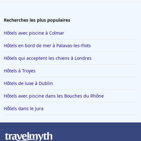
Hôtels à Marrakech
Hôtels à La Tranche-sur-Mer
Recherches les plus populaires
Hôtels à La Chapelle-sur-Erdre
Hôtels avec piscine à Colmar
Hôtels au Crotoy
Hôtels en bord de mer à Palavas-les-Flots
Hôtels en Corse
Hôtels qui acceptent les chiens à Londres
Hôtels à Conques
Hôtels à Troyes
Hôtels à Trebeurden
Hôtels en Vendée
Hôtels de luxe à Dublin
Hôtels à Sarran
Hôtels avec piscine dans les Bouches du Rhône
Hôtels à Caen
Hôtels dans le Jura
Hôtels à Arles
Hôtels à Napoli
Hôtels dans l'Oise