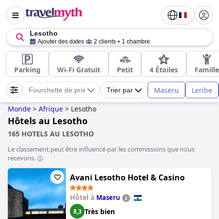
Lesotho
Ajouter des dates
2 clients
1 chambre
Parking
Wi-Fi Gratuit
Petit
4 Étoiles
Famille
Maseru
Leribe
Fourchette de prix
Trier par
Monde
>
Afrique
>
Lesotho
Hôtels au Lesotho
165 HOTELS AU LESOTHO
Le classement peut être influencé par les commissions que nous
recevons.
Avani Lesotho Hotel & Casino
Hôtel à
Maseru
Très bien
8,3