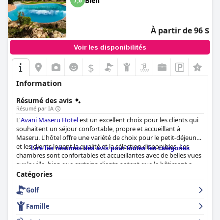
Bien
7,6
À partir de 96 $
Voir les disponibilités
$
Information
Résumé des avis
Résumé par IA
L'
Avani Maseru Hotel
est un excellent choix pour les clients qui
souhaitent un séjour confortable, propre et accueillant à
Maseru. L'hôtel offre une variété de choix pour le petit-déjeuner,
et les clients louent la qualité et la sélection disponibles. Les
Lire les résumés des avis pour toutes les catégories
chambres sont confortables et accueillantes avec de belles vues
sur la ville, bien que certains clients notent que le bâtiment a
besoin d'entretien. L'hôtel est d'une propreté impeccable et les
Catégories
clients apprécient l'attention portée aux détails par le personnel
Golf
de l'hôtel. Le personnel est un point fort de cet hébergement,
les clients le décrivant comme amical, accueillant, serviable et
Famille
adorable. Bien que quelques clients aient mentionné quelques
problèmes avec un personnel peu amical, dans l'ensemble, la