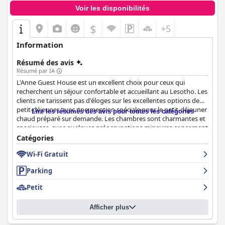
Voir les disponibilités
$
+5
Information
Résumé des avis
Résumé par IA
L'Anne Guest House est un excellent choix pour ceux qui
recherchent un séjour confortable et accueillant au Lesotho. Les
clients ne tarissent pas d'éloges sur les excellentes options de
petit-déjeuner, avec une mention spéciale pour le petit-déjeuner
Lire les résumés des avis pour toutes les catégories
chaud préparé sur demande. Les chambres sont charmantes et
spacieuses, avec quelques préoccupations mineures concernant
l'intimité. Cependant, l'exceptionnel rapport qualité-prix
Catégories
compense tous les problèmes mineurs. Le personnel est
Wi-Fi Gratuit
serviable, amical et accueillant, et se surpasse pour assurer le
confort des clients. Des membres spécifiques du personnel sont
Parking
félicités pour leur service exceptionnel. Dans l'ensemble, l'Anne
Guest House dispose d'un personnel formidable qui rendra
Petit
votre séjour au Lesotho mémorable.
Afficher plus