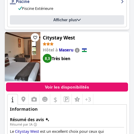
Piscine
convivialité et la serviabilité du personnel de l'
Avani Maseru
Piscine Extérieure
Hotel
se distinguent comme un aspect positif de cet
hébergement.
Afficher plus
Citystay West
Hôtel à
Maseru
Très bien
8,3
Voir les disponibilités
$
+3
Information
Résumé des avis
Résumé par IA
Le
Citystay West
est un excellent choix pour ceux qui