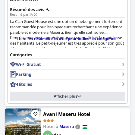
Résumé des avis
Résumé par IA
La Clan Guest House est une option d'hébergement fortement
recommandée pour les voyageurs recherchant une expérience
paisible et moderne à Maseru. Bien qu'elle soit isolée,
l'emplacement est apprécié pour sa tranquillité et la gentillesse
Lire les résumés des avis pour toutes les catégories
des habitants. Le petit-déjeuner est très apprécié pour son goût
délicieux, le petit-déjeuner anglais et le buffet de Noël étant des
options exceptionnelles. Les chambres sont élégantes, propres
Catégories
et confortables avec des équipements tels que la climatisation
Wi-Fi Gratuit
et des fournitures essentielles. Le personnel est exceptionnel,
les clients louant leur professionnalisme, leur gentillesse et leur
Parking
nature accommodante. L'hôtel est décrit comme une oasis à
Maseru, offrant un excellent rapport qualité-prix. Dans
4 Étoiles
l'ensemble, la Clan Guest House est un choix de premier ordre
pour les voyageurs recherchant un séjour confortable et
Afficher plus
accueillant à Maseru.
Avani Maseru Hotel
Hôtel à
Maseru