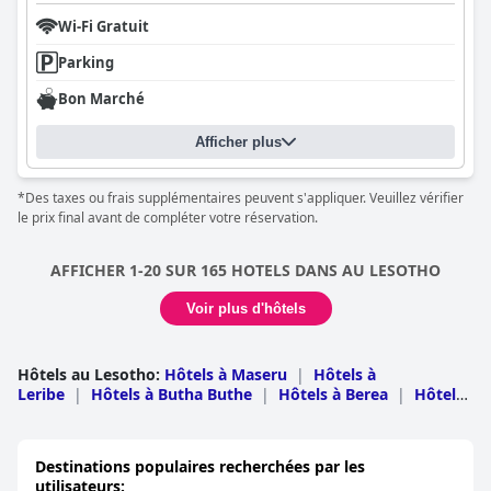
Wi-Fi Gratuit
Parking
Bon Marché
Afficher plus
*Des taxes ou frais supplémentaires peuvent s'appliquer. Veuillez vérifier
le prix final avant de compléter votre réservation.
AFFICHER 1-20 SUR 165 HOTELS DANS AU LESOTHO
Voir plus d'hôtels
Hôtels au Lesotho
:
Hôtels à Maseru
|
Hôtels à
Leribe
|
Hôtels à Butha Buthe
|
Hôtels à Berea
|
Hôtels
à Mokhotlong
|
Hôtels à Mafeteng
|
Hôtels à Mohale s
Hoek
|
Hôtels à Quthing
|
Hôtels à Thaba
Tseka
|
Hôtels à Eastern Cape
Destinations populaires recherchées par les
utilisateurs: