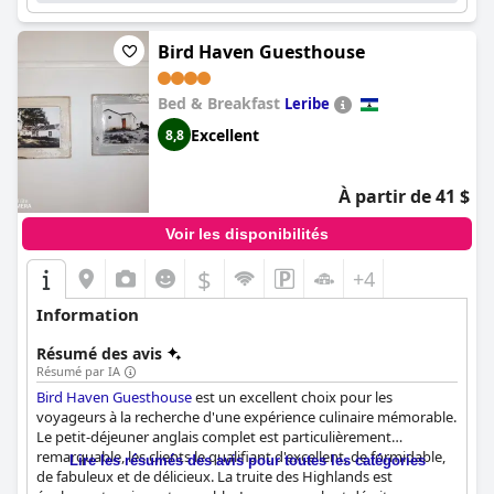
Bird Haven Guesthouse
Bed & Breakfast
Leribe
Excellent
8,8
À partir de 41 $
Voir les disponibilités
$
+4
Information
Résumé des avis
Résumé par IA
Bird Haven Guesthouse
est un excellent choix pour les
voyageurs à la recherche d'une expérience culinaire mémorable.
Le petit-déjeuner anglais complet est particulièrement
remarquable, les clients le qualifiant d'excellent, de formidable,
Lire les résumés des avis pour toutes les catégories
de fabuleux et de délicieux. La truite des Highlands est