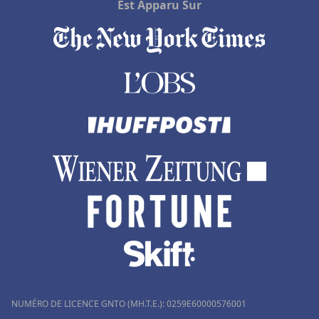
Est Apparu Sur
Hôtels à Font-Romeu
Hôtels à Hasparren
Hôtels au Beausset
Hôtels à La Chapelle-en-Vercors
Hôtels à Saint-Médard-en-Jalles
Hôtels à Amiens
Hôtels à Paray-le-Monial
NUMÉRO DE LICENCE GNTO (MH.T.E.): 0259Ε60000576001