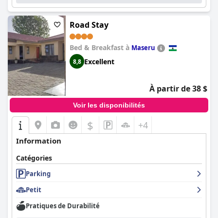
positive qu'ils ont reçus du personnel de
Greenlake Guesthouse
.
Road Stay
Bed & Breakfast à
Maseru
Excellent
8,8
À partir de 38 $
Voir les disponibilités
$
+4
Information
Catégories
Parking
Petit
Pratiques de Durabilité