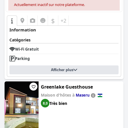
Actuellement inactif sur notre plateforme.
$
+2
Information
Catégories
Wi-Fi Gratuit
Parking
Afficher plus
Greenlake Guesthouse
Maison d'hôtes à
Maseru
Très bien
8,0