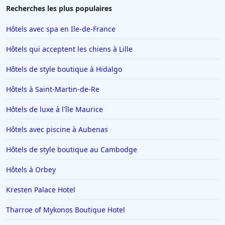
Hôtels à La Tranche-sur-Mer
Recherches les plus populaires
Hôtels à La Chapelle-sur-Erdre
Hôtels avec spa en Ile-de-France
Hôtels au Crotoy
Hôtels qui acceptent les chiens à Lille
Hôtels en Corse
Hôtels de style boutique à Hidalgo
Hôtels à Conques
Hôtels à Saint-Martin-de-Re
Hôtels à Trebeurden
Hôtels en Vendée
Hôtels de luxe à l'île Maurice
Hôtels à Sarran
Hôtels avec piscine à Aubenas
Hôtels à Caen
Hôtels de style boutique au Cambodge
Hôtels à Arles
Hôtels à Orbey
Hôtels à Napoli
Kresten Palace Hotel
Hôtels dans l'Oise
Hôtels à Yport
Tharroe of Mykonos Boutique Hotel