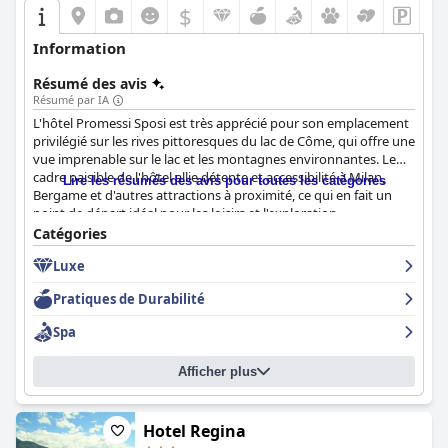
$
Information
Résumé des avis
Résumé par IA
L'hôtel Promessi Sposi est très apprécié pour son emplacement
privilégié sur les rives pittoresques du lac de Côme, qui offre une
vue imprenable sur le lac et les montagnes environnantes. Le
cadre paisible de l'hôtel allie détente et accessibilité à Milan,
Lire les résumés des avis pour toutes les catégories
Bergame et d'autres attractions à proximité, ce qui en fait un
point de départ idéal pour les loisirs et l'exploration.
Catégories
Les clients louent fréquemment le décor moderne et élégant
Luxe
ainsi que la propreté exceptionnelle. Les chambres, souvent
décrites comme luxueuses et bien aménagées, offrent un
Pratiques de Durabilité
confort serein, et beaucoup bénéficient d'une vue imprenable
sur le lac. Malgré quelques remarques occasionnelles sur la
Spa
petite taille des chambres et la vue limitée depuis le balcon, l'avis
général souligne l'élégance et l'espace des hébergements.
Afficher plus
L'attention portée aux détails dans le maintien de la propreté et
la fourniture d'équipements modernes améliore encore
l'expérience des clients.
Hotel Regina
Le service de petit-déjeuner à l'hôtel Promessi Sposi se distingue