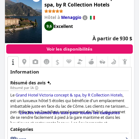
spa, by R Collection Hotels
Hôtel à
Menaggio
Excellent
9,6
À partir de 930 $
Voir les disponibilités
$
Information
Résumé des avis
Résumé par IA
Le
Grand Hotel Victoria concept & spa, by R Collection Hotels
,
est un luxueux hôtel 5 étoiles qui bénéficie d'un emplacement
imbattable juste en face du lac de Côme. Les clients ne tarissent
pas d'éloges sur l'excellent emplacement de l'hôtel, qui permet
Lire les résumés des avis pour toutes les catégories
de se rendre facilement à pied à la gare maritime et dans les
boutiques et restaurants locaux. Les équipements et
l'emplacement de l'hôtel en font un excellent choix pour un
Catégories
séjour tranquille et pratique au lac de Côme. Le petit déjeuner