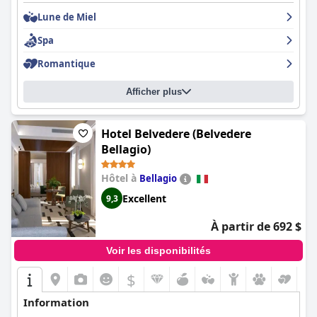
Lune de Miel
Spa
Romantique
Afficher plus
Hotel Belvedere (Belvedere
Bellagio)
Hôtel à
Bellagio
Excellent
9,3
À partir de 692 $
Voir les disponibilités
$
Information