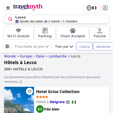
Lecco
Ajouter des dates
2 clients
1 chambre
Wi-Fi Gratuit
Parking
Chien Accepté
Piscine
Colico
Varenna
Fourchette de prix
Trier par
Monde
>
Europe
>
Italie
>
Lombardie
>
Lecco
Hôtels à Lecco
200+ HOTELS A LECCO
Le classement peut être influencé par les commissions que nous
recevons.
Hotel Griso Collection
Hôtel à
Malgrate
Très bien
8,5