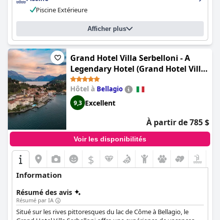
Piscine Extérieure
Afficher plus
Grand Hotel Villa Serbelloni - A
Legendary Hotel (Grand Hotel Villa
Serbelloni - The only Relais &
Hôtel à
Bellagio
Châteaux on Lake Como)
Excellent
9,3
À partir de 785 $
Voir les disponibilités
$
Information
Résumé des avis
Résumé par IA
Situé sur les rives pittoresques du lac de Côme à Bellagio, le