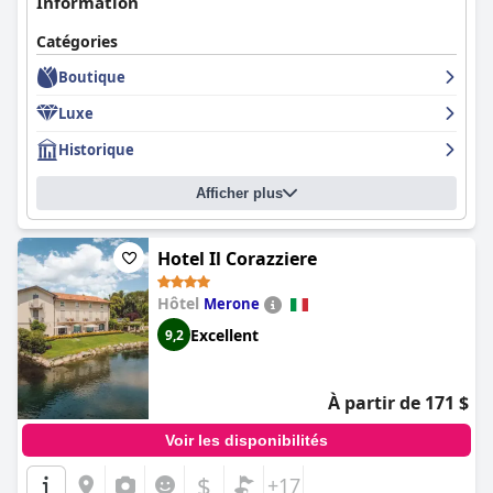
Information
Catégories
Boutique
Luxe
Historique
Afficher plus
Hotel Il Corazziere
Hôtel
Merone
Excellent
9,2
À partir de 171 $
Voir les disponibilités
$
+17