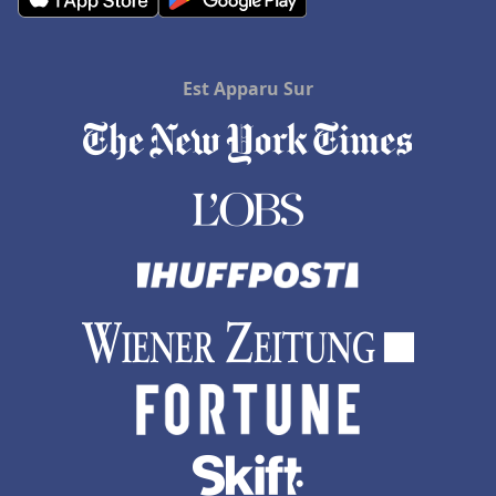
Hôtels au Beausset
Hôtels à La Chapelle-en-Vercors
Est Apparu Sur
Hôtels à Saint-Médard-en-Jalles
Hôtels à Amiens
Hôtels à Paray-le-Monial