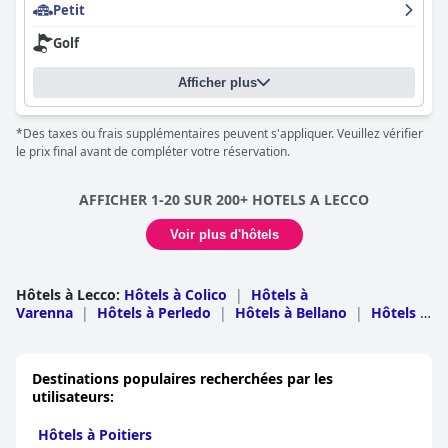
Petit
Golf
Afficher plus
*Des taxes ou frais supplémentaires peuvent s'appliquer. Veuillez vérifier
le prix final avant de compléter votre réservation.
AFFICHER 1-20 SUR 200+ HOTELS A LECCO
Voir plus d'hôtels
Hôtels à Lecco
:
Hôtels à Colico
|
Hôtels à
Varenna
|
Hôtels à Perledo
|
Hôtels à Bellano
|
Hôtels à
Lecco
|
Hôtels à Oliveto Lario
|
Hôtels à Dervio
|
Hôtels
à Dorio
|
Hôtels à Mandello Del Lario
|
Hôtels à
Lierna
|
Hôtels à Abbadia Lariana
|
Hôtels à
Destinations populaires recherchées par les
Malgrate
|
Hôtels à Barzio
|
Hôtels à Cremeno
|
Hôtels
utilisateurs:
à Margno
|
Hôtels à Esino Lario
|
Hôtels à Cesana
Brianza
|
Hôtels à Calolziocorte
|
Hôtels à
Hôtels à Poitiers
Ballabio
|
Hôtels à Valmadrera
|
Hôtels à