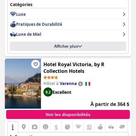
Catégories
Luxe
Pratiques de Durabilité
Lune de Miel
Afficher plus
Hotel Royal Victoria, by R
Collection Hotels
Hôtel à
Varenna
Excellent
9,2
À partir de 364 $
Voir les disponibilités
$