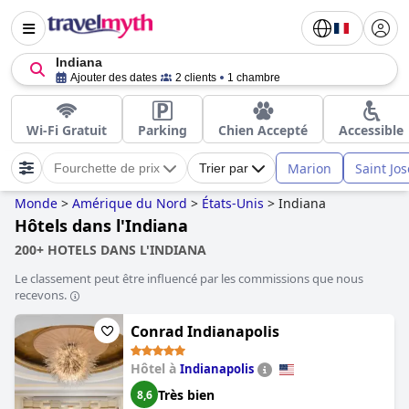
Indiana
Ajouter des dates
2 clients
1 chambre
Wi-Fi Gratuit
Parking
Chien Accepté
Accessible
Marion
Saint Jo
Fourchette de prix
Trier par
Monde
>
Amérique du Nord
>
États-Unis
>
Indiana
Hôtels dans l'Indiana
200+ HOTELS DANS L'INDIANA
Le classement peut être influencé par les commissions que nous
recevons.
Conrad Indianapolis
Hôtel à
Indianapolis
Très bien
8,6