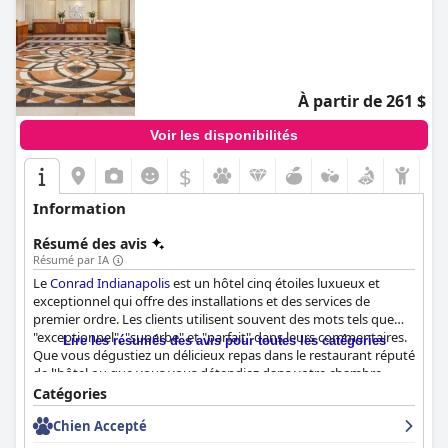
À partir de 261 $
Voir les disponibilités
$
Information
Résumé des avis
Résumé par IA
Le
Conrad Indianapolis
est un hôtel cinq étoiles luxueux et
exceptionnel qui offre des installations et des services de
premier ordre. Les clients utilisent souvent des mots tels que
"exceptionnel", "superbe" et "parfait" dans leurs commentaires.
Lire les résumés des avis pour toutes les catégories
Que vous dégustiez un délicieux repas dans le restaurant réputé
de l'hôtel ou que vous vous détendiez dans votre chambre
spacieuse et magnifiquement aménagée, vous vous sentirez
Catégories
comme un roi. De plus, le personnel s'efforce de vous faire vivre
Chien Accepté
une expérience exceptionnelle, en veillant à ce que les clients
repartent avec un sentiment de fraîcheur et de rajeunissement.