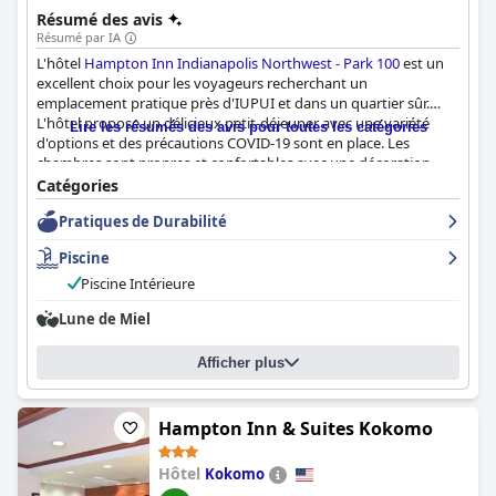
Résumé des avis
Résumé par IA
L'hôtel
Hampton Inn Indianapolis Northwest - Park 100
est un
excellent choix pour les voyageurs recherchant un
emplacement pratique près d'IUPUI et dans un quartier sûr.
L'hôtel propose un délicieux petit-déjeuner avec une variété
Lire les résumés des avis pour toutes les catégories
d'options et des précautions COVID-19 sont en place. Les
chambres sont propres et confortables avec une décoration
moderne, bien que certains clients aient rencontré des
Catégories
problèmes d'entretien. L'hôtel est constamment propre et bien
Pratiques de Durabilité
entretenu et le personnel est amical et serviable. La piscine est
propre et amusante, bien que certains clients aient mentionné
Piscine
qu'elle pourrait avoir besoin d'une attention particulière. Les lits
sont confortables avec une variété d'options d'oreillers, bien que
Piscine Intérieure
certains clients aient eu des inquiétudes concernant la literie et
Lune de Miel
les serviettes. Dans l'ensemble, le
Hampton Inn Indianapolis
Northwest - Park 100
offre un séjour agréable et plaisant aux
clients.
Afficher plus
Hampton Inn & Suites Kokomo
Hôtel
Kokomo