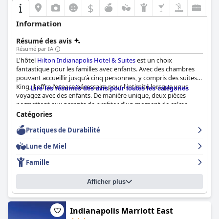
$
Information
Résumé des avis
Résumé par IA
L'hôtel
Hilton Indianapolis Hotel & Suites
est un choix
fantastique pour les familles avec enfants. Avec des chambres
pouvant accueillir jusqu'à cinq personnes, y compris des suites
King, il offre l'espace nécessaire pour l'intimité lorsque vous
Lire les résumés des avis pour toutes les catégories
voyagez avec des enfants. De manière unique, deux pièces
permettent aux parents de profiter d'un moment de calme
pendant que les plus petits se reposent bien. De plus, l'hôtel
Catégories
accepte les animaux de compagnie, bien qu'il y ait des frais si
Pratiques de Durabilité
vous séjournez plusieurs nuits. Le petit déjeuner est délicieux et
copieux, tandis que la piscine est un véritable atout pour les
Lune de Miel
enfants avec une zone propre et peu profonde pour jouer en
toute sécurité. Dans l'ensemble, l'hôtel
Hilton Indianapolis Hotel
Famille
& Suites
est une escapade amusante et relaxante pour les
familles à la recherche de vacances mémorables.
Afficher plus
Indianapolis Marriott East