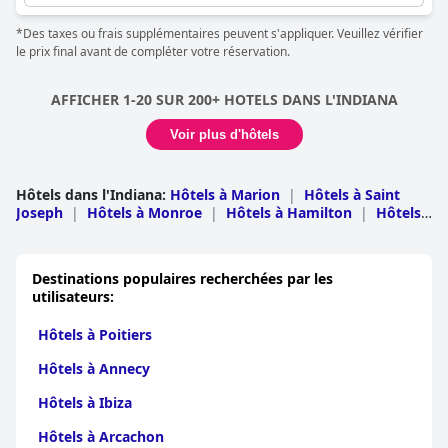
*Des taxes ou frais supplémentaires peuvent s'appliquer. Veuillez vérifier
le prix final avant de compléter votre réservation.
AFFICHER 1-20 SUR 200+ HOTELS DANS L'INDIANA
Voir plus d'hôtels
Hôtels dans l'Indiana
:
Hôtels à Marion
|
Hôtels à Saint
Joseph
|
Hôtels à Monroe
|
Hôtels à Hamilton
|
Hôtels
à Laporte
|
Hôtels en brun
|
Hôtels à Clark
|
Hôtels à
Allen
|
Hôtels à Vanderburgh
|
Hôtels à Boone
|
Hôtels
dans Lac
|
Hôtels à Elkhart
|
Hôtels dans
Destinations populaires recherchées par les
Porter
|
Hôtels à Hendricks
|
Hôtels à
utilisateurs:
Tippecanoe
|
Hôtels à Kosciusko
|
Hôtels à
Johnson
|
Hôtels à Vigo
|
Hôtels à Grant
|
Hôtels à
Hôtels à Poitiers
Jefferson
|
Hôtels à Lake Michigan
|
Hôtels à
Bartholomew
|
Hôtels à Floyd
|
Hôtels à
Hôtels à Annecy
Orange
|
Hôtels en blanc
|
Hôtels à
Washington
|
Hôtels à Wayne
|
Hôtels à
Hôtels à Ibiza
Howard
|
Hôtels à Steuben
|
Hôtels à Delaware
|
Hôtels
à Lawrence
|
Hôtels à Hancock
|
Hôtels à
Hôtels à Arcachon
LaGrange
|
Hôtels à Spencer
|
Hôtels à