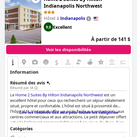
Indianapolis Northwest
Hôtel à
Indianapolis
Excellent
9,0
À partir de 141 $
Voir les disponibilités
$
+7
Information
Résumé des avis
Résumé par IA
Le
Home 2 Suites By Hilton Indianapolis Northwest
est un
excellent hôtel pour ceux qui recherchent un séjour idéalement
situé, propre et confortable. L'hôtel est situé à proximité de
l'hôpital St. Vincent et offre un accès facile aux restaurants, aux
Lire les résumés des avis pour toutes les catégories
centres commerciaux et aux attractions. Le petit déjeuner offert
est généralement assez agréable avec beaucoup de choix, bien
que certains clients aient estimé qu'il aurait pu être meilleur. Les
Catégories
chambres sont spacieuses, propres et modernes, ce qui en fait