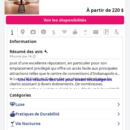
À partir de 220 $
Voir les disponibilités
$
Information
Résumé des avis
Résumé par IA
jouit d'une excellente réputation, en particulier pour son
emplacement privilégié qui offre un accès facile aux principales
attractions telles que le centre de conventions d'Indianapolis et
le Lucas Oil Stadium. Cela en fait un choix privilégié pour les
Lire les résumés des avis pour toutes les catégories
clients assistant à divers événements. De nombreuses
attractions telles que Victory Field, le zoo d'Indy et le Canal Walk
sont accessibles à pied, ce qui fait de l'hôtel un lieu idéal pour les
Catégories
voyageurs d'affaires et de loisirs.
Luxe
L'hôtel reçoit régulièrement des éloges pour les vues
Pratiques de Durabilité
imprenables depuis ses chambres, qui sont décrites comme
spacieuses, meublées de façon moderne et impeccablement
Vie Nocturne
propres. Les clients apprécient les lits confortables et les