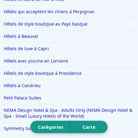
Hôtels en Corse
Hôtels qui acceptent les chiens à Perpignan
Hôtels à Conques
Hôtels de style boutique au Pays basque
Hôtels à Trebeurden
Hôtels en Vendée
Hôtels à Beauval
Hôtels à Sarran
Hôtels de luxe à Capri
Hôtels à Caen
Hôtels avec piscine en Lorraine
Hôtels à Arles
Hôtels de style boutique à Providence
Hôtels à Napoli
Hôtels à Condrieu
Hôtels dans l'Oise
Hôtels à Yport
Petit Palace Suites
Hôtels à Hurghada
NEMA Design Hotel & Spa - Adults Only (NEMA Design Hotel &
Spa - Small Luxury Hotels of the World)
Hôtels à Labège
Catégories
Carte
Symmetry Suites (Nuvia Suites)
Hôtels à Meximieux