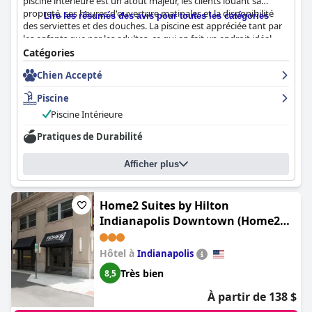
piscine intérieure est un atout majeur, les clients louant sa
propreté, ses heures d'ouverture matinales et la disponibilité
Lire les résumés des avis pour toutes les catégories
des serviettes et des douches. La piscine est appréciée tant par
les enfants que par les adultes, ce qui en fait un endroit idéal
pour une baignade relaxante.
Catégories
Chien Accepté
Piscine
Piscine Intérieure
Pratiques de Durabilité
Afficher plus
Home2 Suites by Hilton
Indianapolis Downtown (Home2
Suites by Hilton Indianapolis
Downtown Indianapolis)
Hôtel à
Indianapolis
Très bien
8,5
À partir de 138 $