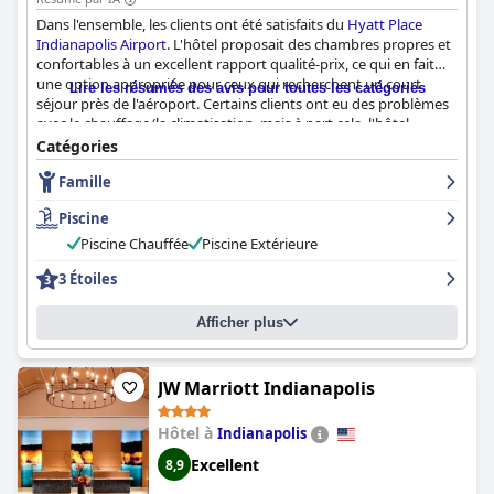
Dans l'ensemble, les clients ont été satisfaits du
Hyatt Place
Indianapolis Airport
. L'hôtel proposait des chambres propres et
confortables à un excellent rapport qualité-prix, ce qui en fait
une option appropriée pour ceux qui recherchent un court
Lire les résumés des avis pour toutes les catégories
séjour près de l'aéroport. Certains clients ont eu des problèmes
avec le chauffage/la climatisation, mais à part cela, l'hôtel
convenait aux voyageurs d'affaires. Bien qu'il y ait eu quelques
Catégories
commentaires négatifs concernant la sécurité et le service, la
Famille
plupart des clients ont apprécié leur séjour. Cependant, ce n'est
peut-être pas le meilleur choix pour les clients ayant des besoins
Piscine
spéciaux.
Piscine Chauffée
Piscine Extérieure
3 Étoiles
Afficher plus
JW Marriott Indianapolis
Hôtel à
Indianapolis
Excellent
8,9