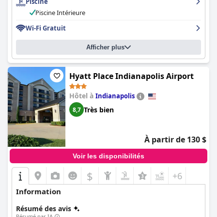
Piscine
surpasse le service d'hôtels mieux classés et constitue un
excellent choix pour ceux qui ont besoin de séjourner dans le
Piscine Intérieure
centre-ville d'Indianapolis pour affaires.
Wi-Fi Gratuit
Afficher plus
Hyatt Place Indianapolis Airport
Hôtel à
Indianapolis
Très bien
8,7
À partir de 130 $
Voir les disponibilités
$
+6
Information
Résumé des avis
Résumé par IA