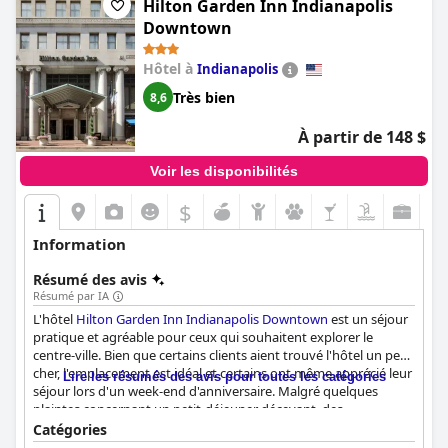
Hilton Garden Inn Indianapolis
Downtown
Hôtel à
Indianapolis
Très bien
8,6
À partir de 148 $
Voir les disponibilités
$
Information
Résumé des avis
Résumé par IA
L'hôtel
Hilton Garden Inn Indianapolis Downtown
est un séjour
pratique et agréable pour ceux qui souhaitent explorer le
centre-ville. Bien que certains clients aient trouvé l'hôtel un peu
cher, l'emplacement est idéal et certains ont même apprécié leur
Lire les résumés des avis pour toutes les catégories
séjour lors d'un week-end d'anniversaire. Malgré quelques
plaintes concernant un petit-déjeuner décevant, des
équipements médiocres et des installations désuètes, certains
Catégories
clients ont apprécié le rapport qualité-prix de l'hôtel compte