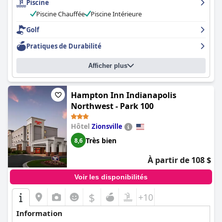
Piscine
un séjour vraiment agréable. L'hôtel est fier de sa propreté et le
personnel est amical et serviable. La piscine est idéale pour les
Piscine Chauffée
Piscine Intérieure
familles, bien qu'elle puisse être indisponible à certains
moments. Les lits sont confortables et spacieux, bien que
Golf
certains clients les aient trouvés un peu fermes ou basiques.
Pratiques de Durabilité
Dans l'ensemble, le
Home 2 Suites By Hilton Indianapolis
Northwest
offre un excellent rapport qualité-prix et est familial,
ce qui en fait un excellent choix pour quiconque séjourne à Indy.
Afficher plus
Hampton Inn Indianapolis
Northwest - Park 100
Hôtel
Zionsville
Très bien
8,6
À partir de 108 $
Voir les disponibilités
$
+10
Information