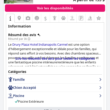
Voir les disponibilités
$
Information
Résumé des avis
Résumé par IA
Le
Drury Plaza Hotel Indianapolis Carmel
est une option
d'hébergement exceptionnelle et idéale pour les familles, qui
répond sans effort à vos besoins. Avec des chambres spacieuses
pouvant accueillir confortablement les familles nombreuses et
Lire les résumés des avis pour toutes les catégories
une fantastique piscine intérieure/extérieure que les enfants
adoreront, cet hôtel est parfait pour les escapades en famille ou
les occasions spéciales, telles que les fêtes d'anniversaire. L'hôtel
Catégories
accepte également les animaux de compagnie, ce qui est un
Famille
avantage pour les compagnons à fourrure. Bien que certains
clients aient signalé que le petit-déjeuner et le dîner n'étaient
Chien Accepté
pas adaptés aux enfants, les options de restauration et les
offres du bar sont gratuites et excellentes. Cependant,
Piscine
l'emplacement de l'hôtel près d'une zone de tournoi de baseball
Piscine Extérieure
peut entraîner des embouteillages pendant les hautes saisons.
Dans l'ensemble, le
Drury Plaza Hotel Indianapolis Carmel
offre