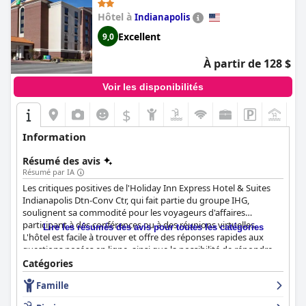
(Holiday Inn Express & Suites
Hôtel à
Indianapolis
Indianapolis Dtn-Conv Ctr Area by
IHG)
Excellent
9,0
À partir de 128 $
Voir les disponibilités
$
+4
Information
Résumé des avis
Résumé par IA
Les critiques positives de l'Holiday Inn Express Hotel & Suites
Indianapolis Dtn-Conv Ctr, qui fait partie du groupe IHG,
soulignent sa commodité pour les voyageurs d'affaires
participant à des conférences ou à des réunions virtuelles.
Lire les résumés des avis pour toutes les catégories
L'hôtel est facile à trouver et offre des réponses rapides aux
questions posées en ligne, ainsi que la possibilité de répondre
aux demandes spéciales telles que les départs tardifs. Les clients
Catégories
apprécient la grande variété et la qualité de restaurant de la
Famille
nourriture disponible, ainsi que le centre d'affaires sur place.
Bien qu'il soit situé près d'une usine peu attrayante, l'hôtel