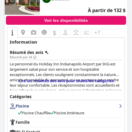
À partir de 132 $
Voir les disponibilités
$
+7
Information
Résumé des avis
Résumé par IA
Le personnel du Holiday Inn Indianapolis Airport par IHG est
largement salué pour son service et son hospitalité
exceptionnels. Les clients soulignent constamment la nature
amicale et serviable du personnel, qui se surpasse pour rendre
Lire les résumés des avis pour toutes les catégories
leur séjour confortable. Les réceptionnistes sont accueillants et
bien informés sur la région, et le personnel d'entretien ménager
est aimable et agréable. Les chauffeurs de navette sont
Catégories
également félicités pour leur convivialité et leur efficacité. Dans
Piscine
l'ensemble, le personnel de cet hôtel est décrit comme
incroyable, exceptionnel et merveilleux, offrant aux clients un
Piscine Chauffée
Piscine Intérieure
excellent service à la clientèle. Bien qu'il y ait eu quelques
expériences négatives isolées, les critiques extrêmement
Famille
positives font de cet hôtel un excellent choix pour ceux qui