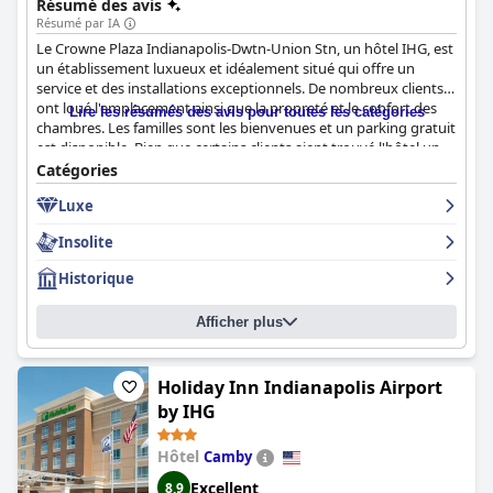
Résumé des avis
Résumé par IA
Le Crowne Plaza Indianapolis-Dwtn-Union Stn, un hôtel IHG, est
un établissement luxueux et idéalement situé qui offre un
service et des installations exceptionnels. De nombreux clients
ont loué l'emplacement ainsi que la propreté et le confort des
Lire les résumés des avis pour toutes les catégories
chambres. Les familles sont les bienvenues et un parking gratuit
est disponible. Bien que certains clients aient trouvé l'hôtel un
peu cher et qu'il y ait eu des problèmes mineurs avec les
Catégories
équipements, les clients ont généralement apprécié leur séjour
Luxe
et recommandent cet hôtel, en particulier pour les occasions
spéciales. Dans l'ensemble, cet hôtel est une option solide pour
Insolite
ceux qui recherchent une bonne expérience au cœur du centre-
ville d'Indianapolis.
Historique
Afficher plus
Holiday Inn Indianapolis Airport
by IHG
Hôtel
Camby
Excellent
8,9