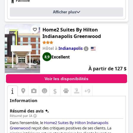
Famille
confortables contribuent également à l'expérience bien
considérée chez .
Afficher plus
En résumé, impressionne par son emplacement central, ses
excellentes commodités, ses vues imprenables, sa propreté
impeccable et son service exceptionnel, ce qui en fait un choix
Home2 Suites By Hilton
remarquable pour les voyageurs.
Indianapolis Greenwood
Hôtel à
Indianapolis
Excellent
8,9
À partir de 127 $
Voir les disponibilités
$
+9
Information
Résumé des avis
Résumé par IA
Dans l'ensemble, le
Home2 Suites By Hilton Indianapolis
Greenwood
reçoit des critiques positives de ses clients. La