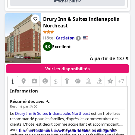
un excellent rapport qualité-prix et constitue un choix de
Afficher plus
premier ordre pour les familles à la recherche de vacances
mémorables.
Drury Inn & Suites Indianapolis
Northeast
Hôtel
Castleton
Excellent
9,0
À partir de 137 $
Voir les disponibilités
$
+7
Information
Résumé des avis
Résumé par IA
Le
Drury Inn & Suites Indianapolis Northeast
est un hôtel très
recommandé pour les familles, d'après les commentaires des
clients. L'hôtel est décrit comme accueillant et accommodant,
avec des équipements tels que du pop-corn gratuit pour les
Lire les résumés des avis pour toutes les catégories