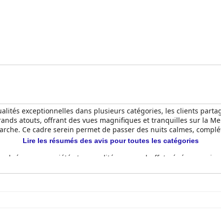
ualités exceptionnelles dans plusieurs catégories, les clients par
grands atouts, offrant des vues magnifiques et tranquilles sur la 
marche. Ce cadre serein permet de passer des nuits calmes, complé
Lire les résumés des avis pour toutes les catégories
 salué pour sa variété et sa qualité, avec un buffet généreux qui co
 petit-déjeuner excellent et satisfaisant, le comparant souvent à ce
r propreté, leur décor moderne et leur espace, beaucoup offrant d
nné, le confort des chambres est rehaussé par des attentions bien p
t impeccables, ce qui ajoute au confort et au bien-être général.