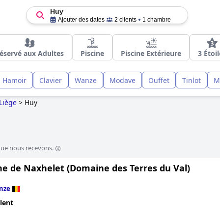
Huy
Ajouter des dates
2 clients
1 chambre
éservé aux Adultes
Piscine
Piscine Extérieure
3 Étoi
Hamoir
Clavier
Wanze
Modave
Ouffet
Tinlot
M
Liège
>
Huy
que nous recevons.
e de Naxhelet (Domaine des Terres du Val)
nze
lent