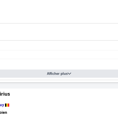
Afficher plus
irius
uy
bien