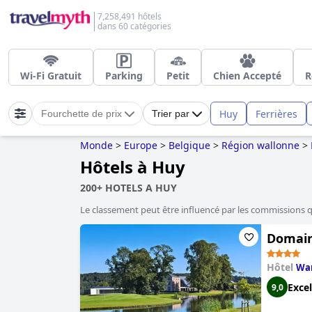
7,258,491 hôtels
dans 60 catégories
Wi-Fi Gratuit
Parking
Petit
Chien Accepté
R
Huy
Ferrières
Fourchette de prix
Trier par
Monde
>
Europe
>
Belgique
>
Région wallonne
>
Hôtels à Huy
200+ HOTELS A HUY
Le classement peut être influencé par les commissions 
Domain
Hôtel
Wa
Excel
9,0