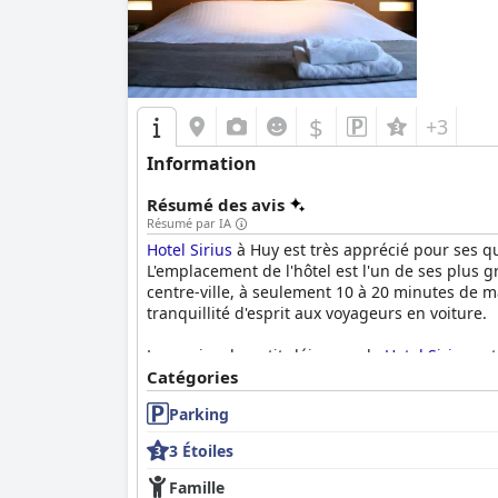
$
+3
Information
Résumé des avis
Résumé par IA
Hotel Sirius
à Huy est très apprécié pour ses q
L'emplacement de l'hôtel est l'un de ses plus 
centre-ville, à seulement 10 à 20 minutes de 
tranquillité d'esprit aux voyageurs en voiture.
Le service du petit-déjeuner de
Hotel Sirius
est
de plats et de boissons. Les clients trouvent le
Catégories
Parking
Les chambres sont constamment louées pour leu
le bruit de la circulation soit parfois mentio
3 Étoiles
de grandes télévisions. Les salles de bains son
Famille