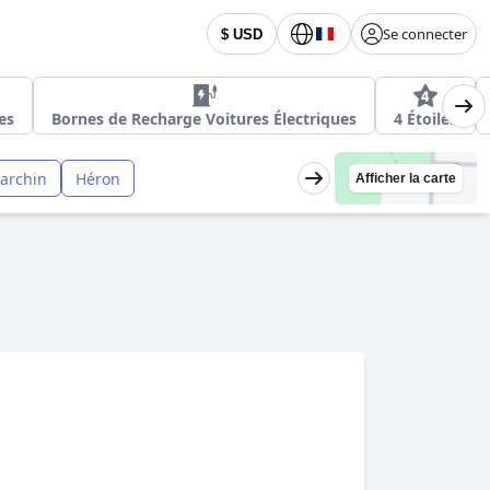
Se connecter
$ USD
les
Bornes de Recharge Voitures Électriques
4 Étoiles
archin
Héron
Afficher la carte