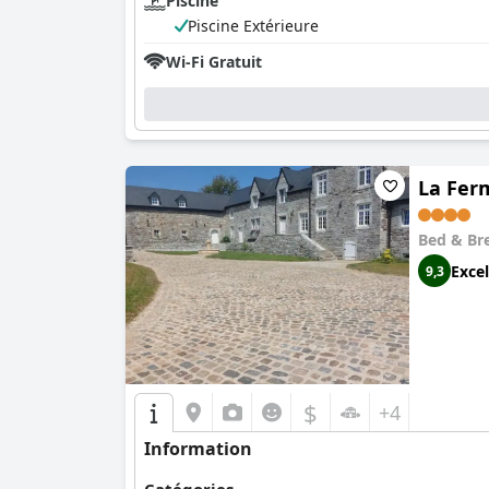
Piscine
Piscine Extérieure
Wi-Fi Gratuit
La Fer
Bed & Br
Excel
9,3
$
+4
Information