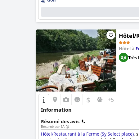
Hôtel/R
Hôtel à
F
Très 
8,6
$
+5
Information
Résumé des avis
Résumé par IA
Hôtel/Restaurant à la Ferme (Sy Select place)
, 