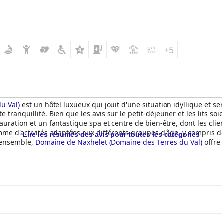
+5
u Val)
est un hôtel luxueux qui jouit d'une situation idyllique et se
te tranquillité. Bien que les avis sur le petit-déjeuner et les lits 
auration et un fantastique spa et centre de bien-être, dont les clie
me d'activités adaptées aux différents groupes d'âge, y compris des 
Lire les résumés des avis pour toutes les catégories
l'ensemble,
Domaine de Naxhelet (Domaine des Terres du Val)
offre
ue.