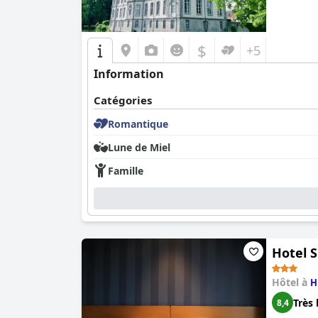
$
+5
Information
Catégories
Romantique
Lune de Miel
Famille
Hotel S
Hôtel à
H
Très 
8,4