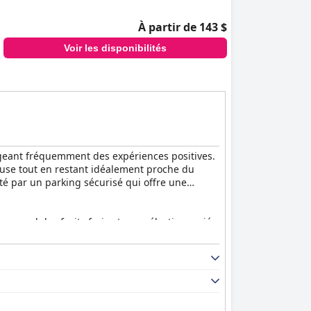
À partir de 143 $
Voir les disponibilités
tageant fréquemment des expériences positives.
Meuse tout en restant idéalement proche du
té par un parking sécurisé qui offre une
mprend des fruits frais et une sélection variée
lui des grands hôtels.
es vues pittoresques sur la rivière. Bien que
ensées, comme des bouteilles d'eau gratuites et