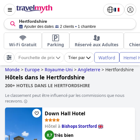
Hertfordshire
Ajouter des dates
2 clients
1 chambre
Wi-Fi Gratuit
Parking
Réservé aux Adultes
Chie
Watford
Hemel 
Fourchette de prix
Trier par
Monde
>
Europe
>
Royaume-Uni
>
Angleterre
>
Hertfordshire
Hôtels dans le Hertfordshire
200+ HOTELS DANS LE HERTFORDSHIRE
Le classement peut être influencé par les commissions que nous
recevons.
Down Hall Hotel
Hôtel à
Bishops Stortford
Très bien
8,7