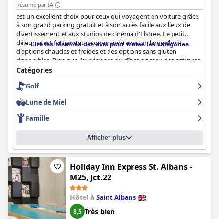
Résumé par IA
est un excellent choix pour ceux qui voyagent en voiture grâce
à son grand parking gratuit et à son accès facile aux lieux de
divertissement et aux studios de cinéma d'Elstree. Le petit
déjeuner est fortement recommandé avec un large choix
Lire les résumés des avis pour toutes les catégories
d'options chaudes et froides et des options sans gluten
disponibles. Bien que l'expérience du dîner ait reçu des critiques
mitigées, le restaurant reste une excellente option avec un
Catégories
menu copieux et délicieux. Les chambres sont généralement
Golf
propres, bien aménagées et élégantes avec des lits confortables
et des douches puissantes. L'hôtel est très apprécié pour sa
Lune de Miel
propreté et son service exceptionnel avec un personnel amical
et arrangeant. Les familles avec enfants apprécieront l'aire de
Famille
jeux confortable et l'ambiance familiale. Les lits sont décrits
comme étant parmi les plus confortables jamais expérimentés.
Afficher plus
Dans l'ensemble, offre un séjour luxueux et confortable qui
représente un bon rapport qualité-prix.
Holiday Inn Express St. Albans -
M25, Jct.22
Hôtel à
Saint Albans
Très bien
8,5