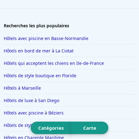
Hôtels à Alicante
Hôtels en Provence Alpes Cote d Azur
Hôtels à Las Vegas
Recherches les plus populaires
Hôtels à Beauvais
Hôtels avec piscine en Basse-Normandie
Hôtels en Ile-de-France
Hôtels en bord de mer à La Ciotat
Hôtels à Pouilly-en-Auxois
Hôtels qui acceptent les chiens en Ile-de-France
Hôtels à Pont-lʼEveque
Hôtels de style boutique en Floride
Hôtels à Crézilles
Hôtels à Cassis
Hôtels à Marseille
Hôtels à Bandol
Hôtels de luxe à San Diego
Hôtels à Rouffach
Hôtels avec piscine à Béziers
Hôtels à Macon
Hôtels de style boutique en Asie
Catégories
Carte
Hôtels à Fuerteventura
Hôtels en Charente Maritime