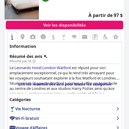
À partir de 97 $
Voir les disponibilités
$
+1
Information
Résumé des avis
Résumé par IA
Le
Leonardo Hotel London Watford
est réputé pour son
emplacement exceptionnel, ce qui le rend très attrayant pour
les voyageurs souhaitant explorer à la fois Watford et Londres.
Situé près de la gare de Watford Junction, il offre un accès facile
Lire les résumés des avis pour toutes les catégories
au centre de Londres et aux studios Harry Potter, ainsi qu'aux
principaux centres commerciaux, restaurants et à la rue
principale de la ville. Malgré son emplacement central, l'hôtel
Catégories
maintient un environnement paisible, adapté aux vacanciers et
Vie Nocturne
aux voyageurs d'affaires.
Wi-Fi Gratuit
Le petit-déjeuner à l'hôtel est un point fort, offrant une
expérience fantastique et délicieuse avec un large éventail de
Voyage d'Affaires