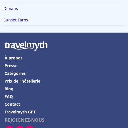
Hôtels à Napoli
Dimatis
Hôtels dans l'Oise
Hôtels à Yport
Sunset Faros
Hôtels à Hurghada
Hôtels à Labège
Hôtels à Meximieux
À propos
Hôtels à Nantua
Presse
Hôtels à Evian-les-Bains
Catégories
Hôtels à Villard-de-Lans
Prix de l’hôtellerie
Hôtels à Lanzarote
Blog
FAQ
Hôtels à Langeac
Contact
Hôtels à Draveil
Travelmyth GPT
Hôtels à Aix-en-Provence
REJOIGNEZ-NOUS
Hôtels à Séoul