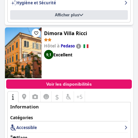
Hygiène et Sécurité
Afficher plus
Dimora Villa Ricci
Hôtel à
Pedaso
Excellent
9,1
Voir les disponibilités
$
+5
Information
Catégories
Accessible
Plage