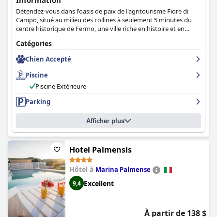
Information
Détendez-vous dans l'oasis de paix de l'agritourisme Fiore di
Campo, situé au milieu des collines à seulement 5 minutes du
centre historique de Fermo, une ville riche en histoire et en
culture, à seulement 7 kilomètres de la mer et à 30 minutes du
Catégories
parc national des Monti Sibillini. L'Agriturismo Fiore di Campo
propose des appartements joliment meublés et entièrement
Chien Accepté
équipés, une piscine, un jardin, un barbecue et une aire de jeux
pour enfants.
Piscine
Piscine Extérieure
Parking
Afficher plus
Hotel Palmensis
Hôtel à
Marina Palmense
Excellent
9,4
À partir de 138 $