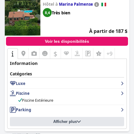
Hôtel à
Marina Palmense
Très bien
8,4
À partir de 187 $
Voir les disponibilités
$
+9
Information
Catégories
Luxe
Piscine
Piscine Extérieure
Parking
Afficher plus