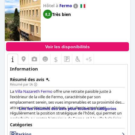
Hôtel à
Fermo
Très bien
8,2
Voir les disponibilités
$
+5
Information
Résumé des avis
Résumé par IA
La
Villa Nazareth Fermo
offre une retraite paisible juste à
l'extérieur de la ville de Fermo, caractérisée par son
emplacement serein, ses vues imprenables et sa proximité des
attractions urbaines et côtières. Les clients apprécient
Lire les résumés des avis pour toutes les catégories
régulièrement la position stratégique de l'hôtel, qui permet un
accès facile au centre historique de Fermo et à la ville balnéaire
de Porto San Giorgio. La villa elle-même est décrite comme
Catégories
élégante, spacieuse et d'une propreté impeccable, de
Parking
nombreuses chambres offrant une vue panoramique sur les