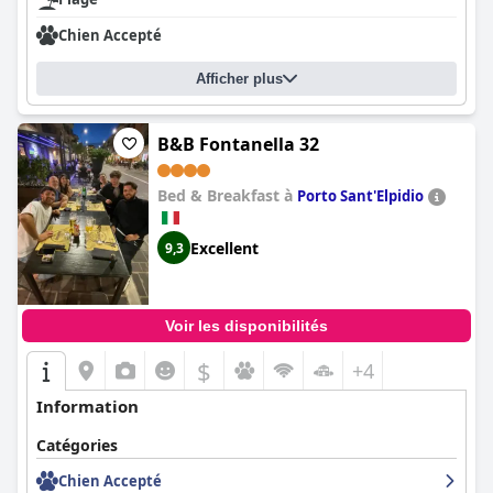
Chien Accepté
Afficher plus
B&B Fontanella 32
Bed & Breakfast à
Porto Sant'Elpidio
Excellent
9,3
Voir les disponibilités
$
+4
Information
Catégories
Chien Accepté