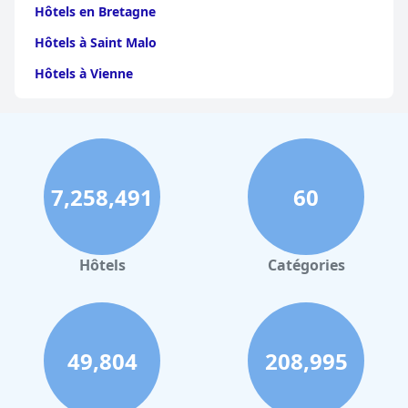
Hôtels en Bretagne
Hôtels à Saint Malo
Hôtels à Vienne
Hôtels à Dijon
Hôtels à Perpignan
Hôtels au Grand-Bornand
7,258,491
60
Hôtels à Strasbourg
Hôtels à Valence
Hôtels à Gerardmer
Hôtels
Catégories
Hôtels à Rennes
Hôtels à Pontorson
Hôtels à Lorient
49,804
208,995
Hôtels à Berck-sur-Mer