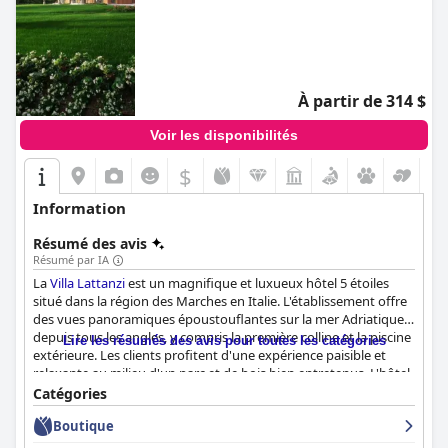
À partir de 314 $
Voir les disponibilités
$
Information
Résumé des avis
Résumé par IA
La
Villa Lattanzi
est un magnifique et luxueux hôtel 5 étoiles
situé dans la région des Marches en Italie. L'établissement offre
des vues panoramiques époustouflantes sur la mer Adriatique
depuis tous les angles, y compris la première colline et la piscine
Lire les résumés des avis pour toutes les catégories
extérieure. Les clients profitent d'une expérience paisible et
relaxante au milieu d'un parc et de bois bien entretenus. L'hôtel
propose des chambres élégantes, dotées de tous les
Catégories
équipements nécessaires, dont un fer à repasser. Le personnel
Boutique
est amical, courtois et serviable, et veille à ce que les clients
passent un séjour agréable. L'établissement propose des