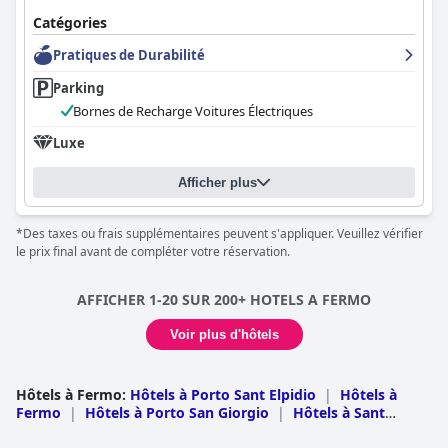
Le personnel de la
Villa Nazareth Fermo
reçoit de nombreux
Catégories
éloges pour sa gentillesse, son professionnalisme et son
dévouement à la satisfaction des clients. Les visiteurs
Pratiques de Durabilité
remarquent régulièrement la nature accueillante et attentive de
Parking
l'équipe, ce qui améliore considérablement l'expérience globale
à l'hôtel.
Bornes de Recharge Voitures Électriques
Luxe
Enfin, les vastes installations de stationnement gratuites sont
un avantage supplémentaire, avec un grand parking extérieur
et la possibilité d'un parking privé offrant sécurité et tranquillité
Afficher plus
d'esprit.
*Des taxes ou frais supplémentaires peuvent s'appliquer. Veuillez vérifier
Dans l'ensemble, la
Villa Nazareth Fermo
est très appréciée pour
le prix final avant de compléter votre réservation.
sa combinaison de tranquillité, d'excellent service et
d'emplacement stratégique, ce qui en fait un choix idéal pour les
voyageurs en quête de détente et d'aventure dans la région des
AFFICHER 1-20 SUR 200+ HOTELS A FERMO
Marches.
Voir plus d'hôtels
Hôtels à Fermo
:
Hôtels à Porto Sant Elpidio
|
Hôtels à
Fermo
|
Hôtels à Porto San Giorgio
|
Hôtels à Sant
Elpidio a Mare
|
Hôtels à Campofilone
|
Hôtels à