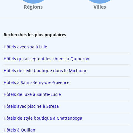
Hôtels à Angoulême
Régions
Villes
Hôtels à Saint-Cyprien
Hôtels à Marrakech
Hôtels à La Tranche-sur-Mer
Recherches les plus populaires
Hôtels à La Chapelle-sur-Erdre
Hôtels avec spa à Lille
Hôtels au Crotoy
Hôtels qui acceptent les chiens à Quiberon
Hôtels en Corse
Hôtels de style boutique dans le Michigan
Hôtels à Conques
Hôtels à Saint-Remy-de-Provence
Hôtels à Trebeurden
Hôtels en Vendée
Hôtels de luxe à Sainte-Lucie
Hôtels à Sarran
Hôtels avec piscine à Stresa
Hôtels à Caen
Hôtels de style boutique à Chattanooga
Hôtels à Arles
Hôtels à Quillan