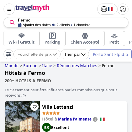
Fermo
Ajouter des dates
2 clients
1 chambre
Wi-Fi Gratuit
Parking
Chien Accepté
Petit
P
Porto Sant Elpidio
Fourchette de prix
Trier par
Monde
>
Europe
>
Italie
>
Région des Marches
>
Fermo
Hôtels à Fermo
200+ HOTELS A FERMO
Le classement peut être influencé par les commissions que nous
recevons.
Villa Lattanzi
Hôtel à
Marina Palmense
Excellent
9,0