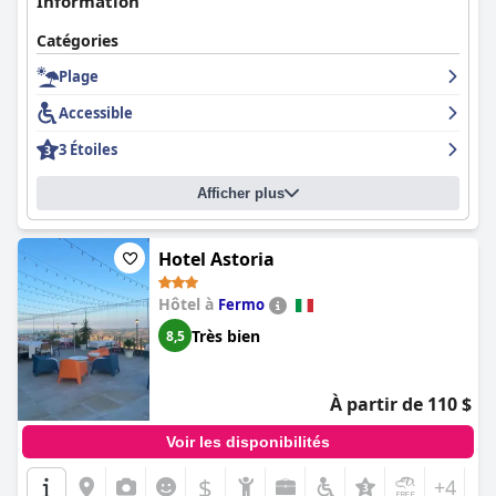
Information
Catégories
Plage
Accessible
3 Étoiles
Afficher plus
Hotel Astoria
Hôtel à
Fermo
Très bien
8,5
À partir de 110 $
Voir les disponibilités
$
+4