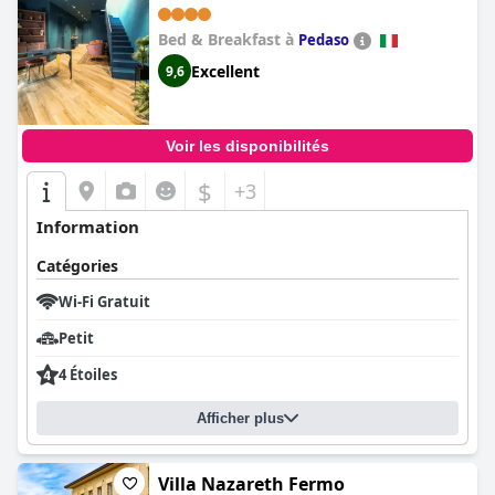
Bed & Breakfast à
Pedaso
Excellent
9,6
Voir les disponibilités
$
+3
Information
Catégories
Wi-Fi Gratuit
Petit
4 Étoiles
Afficher plus
Villa Nazareth Fermo