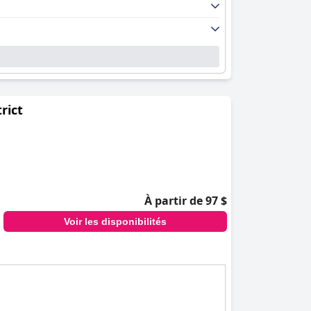
 expérience ici, qu'il s'agisse de célébrer leur
ne escapade romantique.
rict
À partir de 97 $
Voir les disponibilités