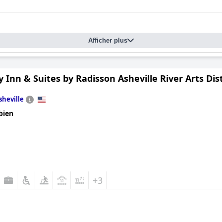
 la riche histoire d'Asheville. Des couples ont fait l'éloge de leur
ques jours ensemble, ce qui en fait la destination idéale pour u
Afficher plus
 Inn & Suites by Radisson Asheville River Arts Dist
sheville
bien
+3