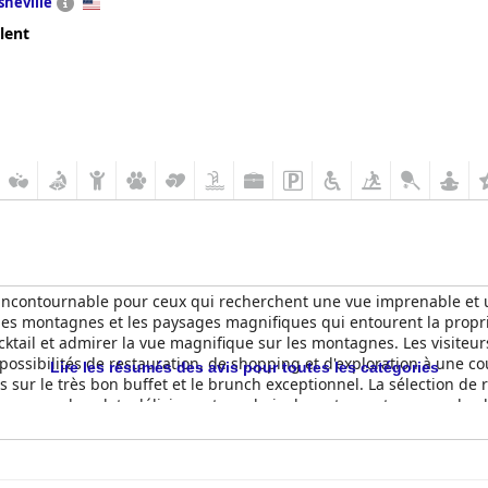
sheville
lent
 incontournable pour ceux qui recherchent une vue imprenable et un
les montagnes et les paysages magnifiques qui entourent la proprié
ocktail et admirer la vue magnifique sur les montagnes. Les visiteu
es possibilités de restauration, de shopping et d'exploration à une c
Lire les résumés des avis pour toutes les catégories
iés sur le très bon buffet et le brunch exceptionnel. La sélection d
ner, avec des plats délicieux et un choix de restaurants au rez-de-
essé de louer son professionnalisme et sa volonté de se surpasser po
se faire dorloter avec des équipements de classe mondiale et un ser
vins et des oreillers parfaits. L'hôtel est magnifiquement décoré
ove Park Inn est tout simplement un hôtel absolument extraordinai