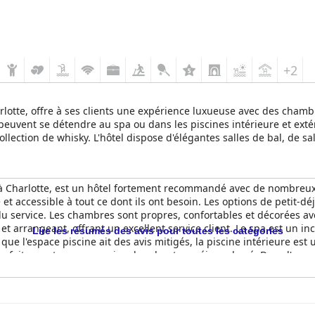
+2
arlotte, offre à ses clients une expérience luxueuse avec des cham
 peuvent se détendre au spa ou dans les piscines intérieure et ext
ollection de whisky. L'hôtel dispose d'élégantes salles de bal, de s
ur les restaurants et les commodités des environs. Les clients peuve
térieure et extérieure, un bain à remous, un centre de remise en f
ter Center ouvert toute l'année et le Charlotte Motor Speedway, ce
y à Charlotte, est un hôtel fortement recommandé avec de nombreux a
e et accessible à tout ce dont ils ont besoin. Les options de petit
et du service. Les chambres sont propres, confortables et décorées
 et arrangeant, offrant un excellent service client. Le spa est un 
Lire les résumés des avis pour toutes les catégories
ue l'espace piscine ait des avis mitigés, la piscine intérieure est 
 parfait pour tous ceux qui recherchent un séjour choyé. Dans l'ense