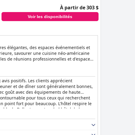
À partir de 303 $
Voir les disponibilités
bres élégantes, des espaces événementiels et
érieure, savourer une cuisine néo-américaine
alles de réunions professionnelles et d'espaces
nt s'adonner à diverses activités de loisirs,
orme et la location gratuite de vélos. Les
 qui fait du Ballantyne une destination idéale
vis positifs. Les clients apprécient
-déjeuner et de dîner sont généralement bonnes,
 avec goût avec des équipements de haute
incontournable pour tous ceux qui recherchent
un point fort pour beaucoup. L'hôtel respire le
mble, le Ballantyne est un bel hôtel de luxe