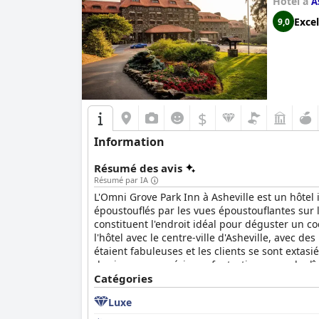
Hôtel à
A
Excel
9,0
$
Information
Résumé des avis
Résumé par IA
L'Omni Grove Park Inn à Asheville est un hôtel
époustouflés par les vues époustouflantes sur 
constituent l'endroit idéal pour déguster un c
l'hôtel avec le centre-ville d'Asheville, avec d
étaient fabuleuses et les clients se sont extas
de vivre une expérience fantastique pour le dî
amical et accommodant, et les visiteurs n'ont c
Catégories
incontournable pour les clients qui souhaitent 
Luxe
extrêmement confortables, avec des matelas di
ambiance de Thanksgiving et de Noël. L'Omni Gr