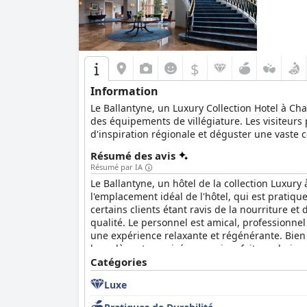
$
Information
Le Ballantyne, un Luxury Collection Hotel à Ch
des équipements de villégiature. Les visiteurs
d'inspiration régionale et déguster une vaste c
extérieurs, ainsi que d'une navette gratuite po
Résumé des avis
notamment le Spa at Ballantyne, des piscines in
Résumé par IA
attractions à proximité comprennent le Whitewa
Le Ballantyne, un hôtel de la collection Luxur
pour une escapade mémorable.
l'emplacement idéal de l'hôtel, qui est pratiqu
certains clients étant ravis de la nourriture 
qualité. Le personnel est amical, professionnel
une expérience relaxante et régénérante. Bien q
luxe dès votre arrivée, ce qui en fait un choix
que les clients recommandent vivement.
Catégories
Luxe