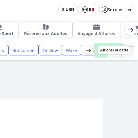
Se connecter
$ USD
e Sport
Réservé aux Adultes
Voyage d'Affaires
Lune 
ry
Buncombe
Onslow
Wake
Pender
Carteret
H
Afficher la carte