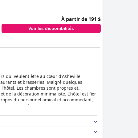
ien qu'un petit nombre de clients signalent des
À partir de 191 $
 de nombreux clients apprécient. L'espace
Voir les disponibilités
invitante. Les familles, en particulier,
ironnement adapté aux enfants. Les commodités
propre, confortable et moderne. Son emplacement
choix judicieux pour les voyageurs.
s qui veulent être au cœur d'Asheville.
staurants et brasseries. Malgré quelques
er gratuit contribuent à son attrait, ce qui le
 l'hôtel. Les chambres sont propres et
 de la décoration minimaliste. L'hôtel est fier
à propos du personnel amical et accommodant,
ccueillante, propre et idéalement située qui
se une vie nocturne passionnante avec une
ints forts pour les clients, tout comme les
agnie. Dans l'ensemble, l'
Aloft Asheville
au centre, avec un service amical et