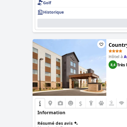
Golf
incontournable pour quiconque souhaite découvrir
50e anniversaire de mariage ou de passer quel
Historique
Country
Hôtel à
A
Très 
8,4
$
Information
Résumé des avis