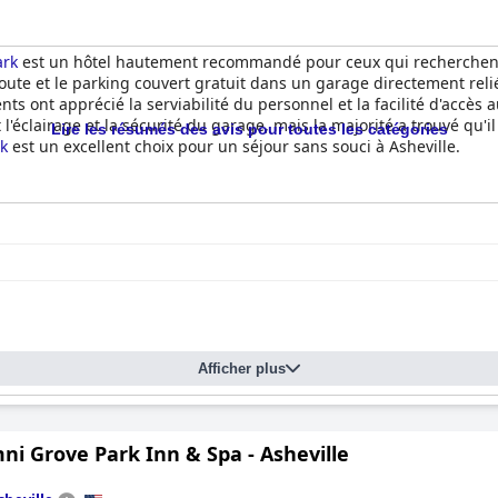
ark
est un hôtel hautement recommandé pour ceux qui recherchent u
route et le parking couvert gratuit dans un garage directement rel
nts ont apprécié la serviabilité du personnel et la facilité d'accès
lairage et la sécurité du garage, mais la majorité a trouvé qu'il ét
Lire les résumés des avis pour toutes les catégories
rk
est un excellent choix pour un séjour sans souci à Asheville.
Afficher plus
i Grove Park Inn & Spa - Asheville