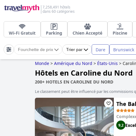
7,258,491 hôtels
dans 60 catégories
Wi-Fi Gratuit
Parking
Chien Accepté
Piscine
Dare
Brunswick
Fourchette de prix
Trier par
Monde
>
Amérique du Nord
>
États-Unis
>
Caroli
Hôtels en Caroline du Nord
200+ HOTELS EN CAROLINE DU NORD
Le classement peut être influencé par les commissions 
The Bal
Complexe
Excel
9,2