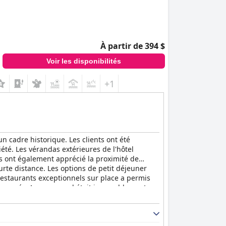
À partir de 394 $
Voir les disponibilités
+1
 cadre historique. Les clients ont été
té. Les vérandas extérieures de l'hôtel
rs ont également apprécié la proximité de
ourte distance. Les options de petit déjeuner
e restaurants exceptionnels sur place a permis
chaussée. Le personnel était incroyablement
ur satisfaire les clients. Le spa est une visite
vice client de premier ordre. Les lits étaient
 avec de nombreuses cheminées qui créent une
re qui respire le luxe et constitue une visite