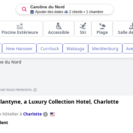
Caroline du Nord
Ajouter des dates
2 clients
1 chambre
Piscine Extérieure
Accessible
Ski
Plage
Salle d
New Hanover
Currituck
Watauga
Mecklenburg
Ave
ne du Nord
que nous recevons.
lantyne, a Luxury Collection Hotel, Charlotte
 hôtelier à
Charlotte
lent