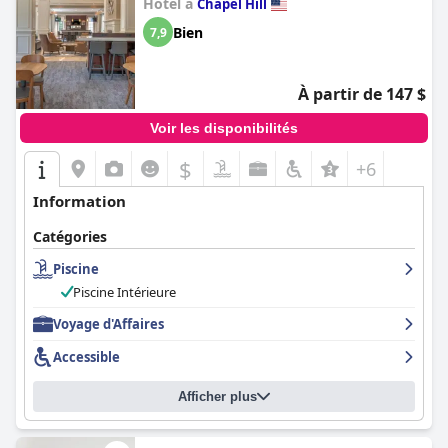
Hôtel à
Chapel Hill
Bien
7,9
À partir de 147 $
Voir les disponibilités
$
+6
Information
Catégories
Piscine
Piscine Intérieure
Voyage d'Affaires
Accessible
Afficher plus