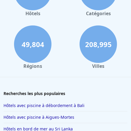
Hôtels à Valence
Hôtels à Gerardmer
Hôtels
Catégories
Hôtels au Mans
Hôtels à Nantes
Hôtels à Tours
49,804
208,995
Hôtels à Concarneau
Hôtels à Saintes
Régions
Villes
Hôtels à Santorin
Hôtels à Montélimar
Hôtels à Aix-les-Bains
Recherches les plus populaires
Hôtels à Istanbul
Hôtels avec piscine à débordement à Bali
Hôtels en Espagne
Hôtels avec piscine à Aigues-Mortes
Hôtels à Ténériffe
Hôtels en bord de mer au Sri Lanka
Hôtels à Plailly