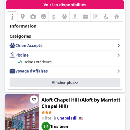
suggestions mineures pour plus de variété, le petit-déjeuner est
Voir les disponibilités
généralement considéré comme excellent et un excellent début
de journée.
$
+7
Bien que la piscine ait rencontré des problèmes opérationnels
Information
occasionnels, l'hôtel a pris des dispositions pour les clients en
leur donnant accès à un établissement voisin.
Catégories
En résumé, le
Hampton Inn & Suites Chapel Hill/Durham
excelle
Chien Accepté
par son emplacement privilégié, sa propreté exceptionnelle, ses
chambres confortables et son service client de premier ordre, ce
Piscine
qui en fait un choix hautement recommandé pour les visiteurs
Piscine Extérieure
de la région.
Voyage d'Affaires
Afficher plus
Aloft Chapel Hill (Aloft by Marriott
Chapel Hill)
Hôtel à
Chapel Hill
Très bien
8,4