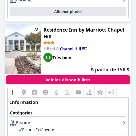
Afficher plus
Residence Inn by Marriott Chapel
Hill
Hôtel à
Chapel Hill
Très bien
8,6
À partir de 158 $
Voir les disponibilités
$
+5
Information
Catégories
Piscine
Piscine Extérieure