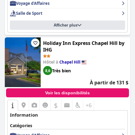
Voyage d'Affaires
Salle de Sport
Afficher plus
Holiday Inn Express Chapel Hill by
IHG
Hôtel à
Chapel Hill
Très bien
8,6
À partir de 131 $
Voir les disponibilités
$
+6
Information
Catégories