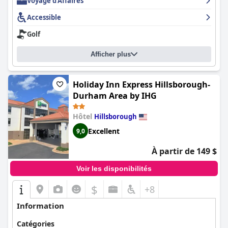
Voyage d'Affaires
Accessible
Golf
Afficher plus
Holiday Inn Express Hillsborough-
Durham Area by IHG
Hôtel
Hillsborough
Excellent
9,0
À partir de 149 $
Voir les disponibilités
$
+8
Information
Catégories