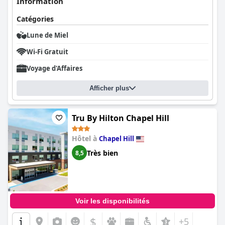
Information
Catégories
Lune de Miel
Wi-Fi Gratuit
Voyage d'Affaires
Afficher plus
Tru By Hilton Chapel Hill
Hôtel à
Chapel Hill
Très bien
8,5
Voir les disponibilités
$
+5