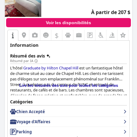
À partir de 207 $
Voir les disponibilités
$
+7
Information
Résumé des avis
Résumé par IA
L'hôtel
Graduate by Hilton Chapel Hill
est un fantastique hôtel
de charme situé au cœur de Chapel Hill. Les clients ne tarissent
pas d'éloges sur son emplacement phénoménal sur Franklin
Street, à quelques pas du campus de l'UNC et entouré de
Lire les résumés des avis pour toutes les catégories
restaurants, de cafés et de bars. Les chambres sont spacieuses,
décorées de façon créative et confortables, avec de grands lits et
beaucoup d'espace pour se déplacer. L'hôtel se caractérise par
Catégories
des chambres impeccables et bien décorées qui ne manqueront
Chien Accepté
pas de mettre les clients à l'aise et détendus. Le personnel est
professionnel, amical et arrangeant, de nombreux clients le
Voyage d'Affaires
décrivant comme attentif, accueillant et connaissant bien la
région. Bien que certains clients n'aient pas été ravis de devoir
Parking
payer les frais de stationnement de 25 $ par nuit, d'autres ont