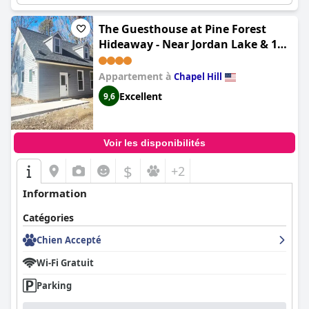
The Guesthouse at Pine Forest
Hideaway - Near Jordan Lake & 12
Minutes to UNC
Appartement à
Chapel Hill
Excellent
9,6
Voir les disponibilités
$
+2
Information
Catégories
Chien Accepté
Wi-Fi Gratuit
Parking