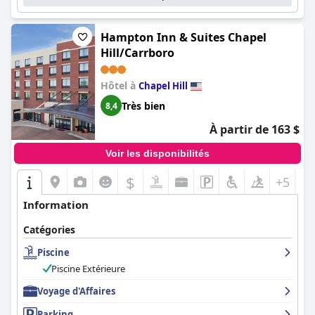
Hampton Inn & Suites Chapel
Hill/Carrboro
Hôtel à
Chapel Hill
Très bien
8,4
À partir de 163 $
Voir les disponibilités
$
+5
Information
Catégories
Piscine
Piscine Extérieure
Voyage d'Affaires
Parking