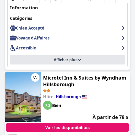
Information
Catégories
Chien Accepté
Voyage d'Affaires
Accessible
Afficher plus
Microtel Inn & Suites by Wyndham
Hillsborough
Hôtel
Hillsborough
Bien
7,2
À partir de 78 $
Voir les disponibilités