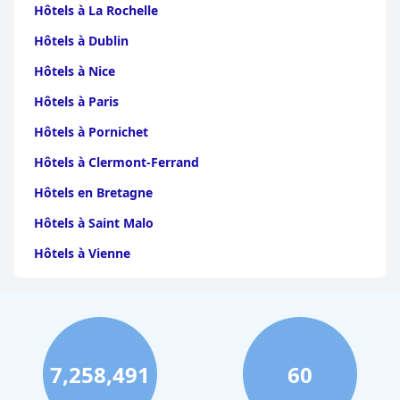
Hôtels à La Rochelle
Hôtels à Dublin
Hôtels à Nice
Hôtels à Paris
Hôtels à Pornichet
Hôtels à Clermont-Ferrand
Hôtels en Bretagne
Hôtels à Saint Malo
Hôtels à Vienne
Hôtels à Dijon
Hôtels à Perpignan
Hôtels au Grand-Bornand
7,258,491
60
Hôtels à Strasbourg