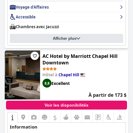
Voyage d'Affaires
Accessible
Chambres avec Jacuzzi
Afficher plus
AC Hotel by Marriott Chapel Hill
Downtown
Hôtel à
Chapel Hill
Excellent
8,8
À partir de 173 $
Voir les disponibilités
$
+5
Information