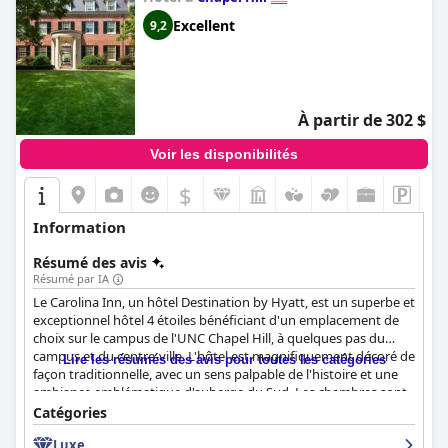
Excellent
9,2
À partir de 302 $
Voir les disponibilités
$
Information
Résumé des avis
Résumé par IA
Le Carolina Inn, un hôtel Destination by Hyatt, est un superbe et
exceptionnel hôtel 4 étoiles bénéficiant d'un emplacement de
choix sur le campus de l'UNC Chapel Hill, à quelques pas du
campus et du centre-ville. L'hôtel est magnifiquement décoré de
Lire les résumés des avis pour toutes les catégories
façon traditionnelle, avec un sens palpable de l'histoire et une
ambiance emblématique d'auberge du Sud. Les chambres sont
propres, chaleureuses et confortables, bien que certains clients
Catégories
aient déploré une mauvaise insonorisation contre les bruits de
Luxe
couloir. Le personnel est courtois, amical et professionnel,