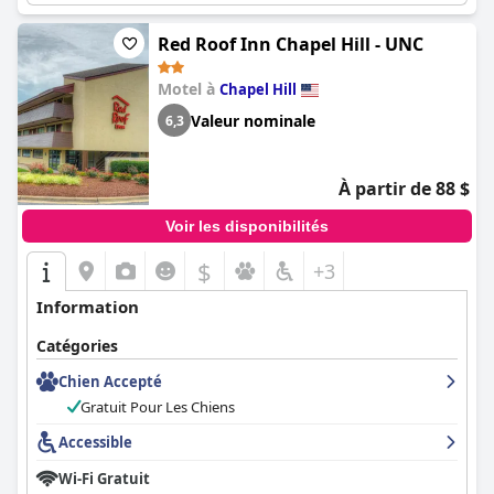
place à l'amélioration en ce qui concerne les options de petit-
déjeuner et certains aspects de l'entretien des chambres, il reste
un choix économique populaire parmi les voyageurs à la
Red Roof Inn Chapel Hill - UNC
recherche d'un séjour pratique et confortable.
Motel à
Chapel Hill
Valeur nominale
6,3
À partir de 88 $
Voir les disponibilités
$
+3
Information
Catégories
Chien Accepté
Gratuit Pour Les Chiens
Accessible
Wi-Fi Gratuit