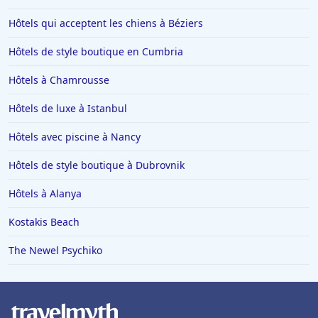
Hôtels qui acceptent les chiens à Béziers
Hôtels à La Toussuire
Hôtels en Lorraine
Hôtels de style boutique en Cumbria
Hôtels à Monte Carlo
Hôtels à Chamrousse
Hôtels à San Sebastian
Hôtels de luxe à Istanbul
Hôtels à Dieulefit
Hôtels avec piscine à Nancy
Hôtels à Châtillon-sur-Seine
Hôtels de style boutique à Dubrovnik
Hôtels à Brest
Hôtels dans Loctudy
Hôtels à Alanya
Hôtels à Auron
Kostakis Beach
Hôtels à Thiers
The Newel Psychiko
Hôtels à Positano
Hôtels à Roscoff
Hôtels aux Baux-de-Provence