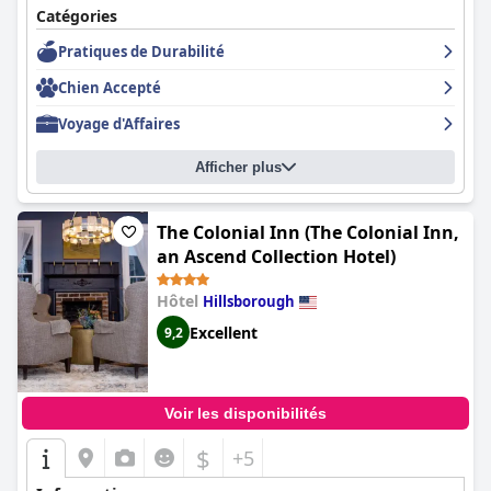
Catégories
Pratiques de Durabilité
Chien Accepté
Voyage d'Affaires
Afficher plus
The Colonial Inn (The Colonial Inn,
an Ascend Collection Hotel)
Hôtel
Hillsborough
Excellent
9,2
Voir les disponibilités
$
+5