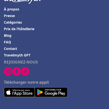
Hôtels dans le Gers
À propos
Hôtels à Ramara
Presse
Catégories
Hôtels dans la Drome
Prix de l’hôtellerie
Hôtels à Rocamadour
Blog
Hôtels à Ramatuelle
FAQ
Hôtels à Châtenay-Malabry
Contact
Travelmyth GPT
Hôtels à Grigny
REJOIGNEZ-NOUS
Hôtels à Avallon
Hôtels à Amneville
Hôtels à Maussane les Alpilles
Télécharger notre appli
Hôtels à Meschers-sur-Gironde
Hôtels à Hammamet