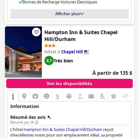
Bornes de Recharge Voitures Électriques
apprécié la commodité du stationnement sur place. Les lits de
cet hôtel sont incroyablement confortables, les clients ne
cessant de vanter leur qualité et leur confort. Dans l'ensemble, le
Afficher plus
Graduate by Hilton Chapel Hill
est un choix fabuleux pour un
séjour agréable à Chapel Hill.
Hampton Inn & Suites Chapel
Hill/Durham
Hôtel à
Chapel Hill
Très bien
8,7
À partir de 135 $
Voir les disponibilités
$
+7
Information
Résumé des avis
Résumé par IA
L'hôtel
Hampton Inn & Suites Chapel Hill/Durham
reçoit
d'excellentes notes pour son emplacement idéal, sa propreté