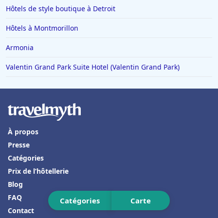
Hôtels de style boutique à Detroit
Hôtels à Mortagne-au-Perche
Hôtels en Alsace
Hôtels à Montmorillon
Hôtels à Lacaune
Armonia
Hôtels à Louviers
Valentin Grand Park Suite Hotel (Valentin Grand Park)
Hôtels à Caudry
Hôtels à Bergame
Hôtels à LʼIsle-sur-la-Sorgue
Hôtels à Palavas-les-Flots
À propos
Hôtels au Canada
Presse
Catégories
Hôtels à Condrieu
Prix de l’hôtellerie
Hôtels à Château-Chinon
Blog
Hôtels à Grignan
FAQ
Catégories
Carte
Hôtels à Salon-de-Provence
Contact