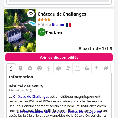
Château de Challanges
Hôtel à
Beaune
Très bien
8,7
À partir de 171 $
Voir les disponibilités
$
Information
Résumé des avis
Résumé par IA
Le
Château de Challanges
est un château magnifiquement
restauré des XVIIIe et XIXe siècles, situé juste à l'extérieur de
Beaune. L'environnement serein et la verdure luxuriante créent
une retraite paisible qui allie la tranquillité de la campagne à un
Lire les résumés des avis pour toutes les catégories
accès facile à la ville et aux vignobles de la Côte d'Or. Les clients