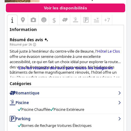
Voir les disponibilités
$
+7
Information
Résumé des avis
Résumé par IA
Situé juste à l'extérieur du centre-ville de Beaune, l'
Hôtel Le Clos
offre une évasion sereine combinée à une excellente
accessibilité, ce qui en fait un choix idéal pour explorer la route
des vins de Bourgogne et les villages voisins. Niché dans des
Lire les résumés des avis pour toutes les catégories
bâtiments de ferme magnifiquement rénovés, l'hôtel offre un
équilibre parfait entre charme rustique et confort moderne. Les
clients apprécient souvent son atmosphère paisible et tranquille
Catégories
malgré sa proximité avec les principales autoroutes.
Romantique
Le petit-déjeuner de l'hôtel est un point fort, salué pour sa
Piscine
sélection vaste et de haute qualité. Les clients apprécient de
dîner dans le jardin pittoresque ou sur la terrasse, le cadre
Piscine Chauffée
Piscine Extérieure
rehaussant leurs repas du matin. Bien que certains trouvent le
Parking
petit-déjeuner un peu cher, le consensus général est que c'est
une indulgence qui en vaut la peine, avec des ingrédients frais et
Bornes de Recharge Voitures Électriques
des touches personnalisées.