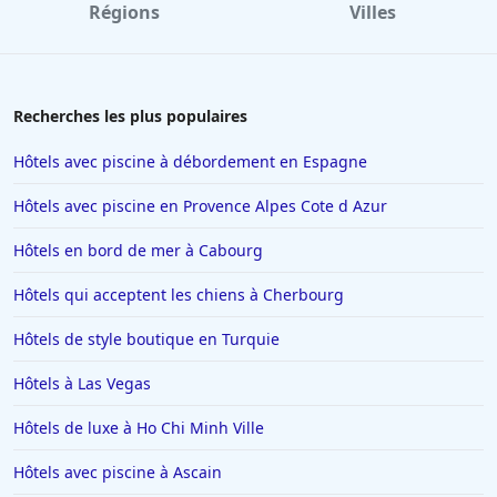
Régions
Villes
Hôtels à La Baule-Escoublac
Hôtels à Saint-Jean-de-Luz
Hôtels à Tain-lʼHermitage
Recherches les plus populaires
Hôtels à Interlaken
Hôtels avec piscine à débordement en Espagne
Hôtels à Nancy
Hôtels avec piscine en Provence Alpes Cote d Azur
Hôtels à Ajaccio
Hôtels en bord de mer à Cabourg
Hôtels à Saint-Affrique
Hôtels qui acceptent les chiens à Cherbourg
Hôtels au Québec
Hôtels à Carcassonne
Hôtels de style boutique en Turquie
Hôtels aux Saintes-Maries-de-la-Mer
Hôtels à Las Vegas
Hôtels en Suisse
Hôtels de luxe à Ho Chi Minh Ville
Hôtels à Chartres
Hôtels avec piscine à Ascain
Hôtels à Bouc-Bel-Air