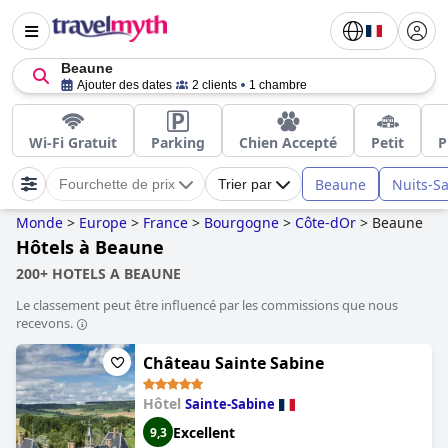
Beaune
Ajouter des dates
2 clients
1 chambre
Wi-Fi Gratuit
Parking
Chien Accepté
Petit
P
Beaune
Nuits-S
Fourchette de prix
Trier par
Monde
>
Europe
>
France
>
Bourgogne
>
Côte-dOr
>
Beaune
Hôtels à Beaune
200+ HOTELS A BEAUNE
Le classement peut être influencé par les commissions que nous
recevons.
Château Sainte Sabine
Hôtel
Sainte-Sabine
Excellent
9,3