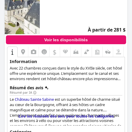
À partir de 281 $
Voir les disponibilités
$
Information
Avec 22 chambres conçues dans le style du XVIIe siècle, cet hôtel
offre une expérience unique. L'emplacement sur le canal et ses
environs rendent cet hôtel-château encore plus impressionnant.
Les clients peuvent profiter d'options de restauration uniques
Résumé des avis
avec des produits locaux, ainsi que d'une vue magnifique sur la
Résumé par IA
nature environnante et le village médiéval voisin depuis le
Le
Château Sainte Sabine
est un superbe hôtel de charme situé
restaurant de l'hôtel.
au cœur de la Bourgogne, offrant à ses hôtes un cadre
magnifique et calme pour se détendre dans la nature.
L'emplacement est parfait pour explorer les charmants villages
Lire les résumés des avis pour toutes les catégories
et les environs à vélo ou pour visiter les attractions voisines
comme Châteauneuf, Beaune et les grandes régions viticoles de
Bourgogne. Les clients ne tarissent pas d'éloges sur le petit
Catégories