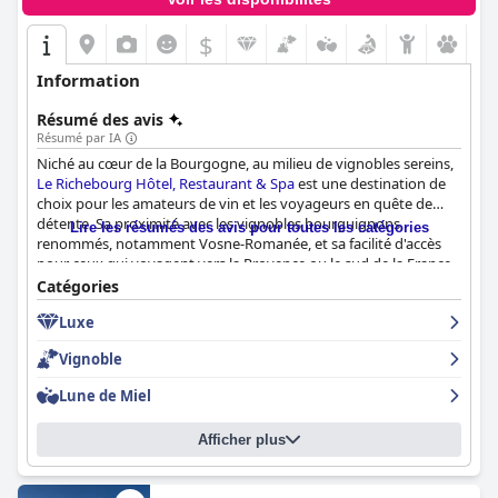
$
Information
Résumé des avis
Résumé par IA
Niché au cœur de la Bourgogne, au milieu de vignobles sereins,
Le Richebourg Hôtel, Restaurant & Spa
est une destination de
choix pour les amateurs de vin et les voyageurs en quête de
détente. Sa proximité avec les vignobles bourguignons
Lire les résumés des avis pour toutes les catégories
renommés, notamment Vosne-Romanée, et sa facilité d'accès
pour ceux qui voyagent vers la Provence ou le sud de la France,
en font un lieu de retraite pratique et charmant.
Catégories
Luxe
L'hôtel propose des hébergements élégants avec des chambres
spacieuses et bien conçues, dotées d'équipements haut de
Vignoble
gamme. Les clients apprécient les lits confortables, les salles de
bains impeccables et la vue paisible sur le jardin. La propreté
Lune de Miel
générale et l'attention portée aux détails rehaussent
l'expérience paisible et luxueuse.
Afficher plus
Les clients ne cessent de louer le buffet du petit-déjeuner pour
sa variété et sa qualité, servi dans le cadre pittoresque d'un