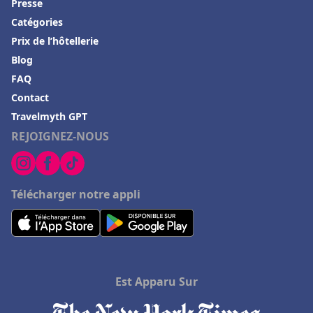
Presse
Hôtels à Magalluf
Catégories
Prix de l’hôtellerie
Hôtels à Bora Bora
Blog
Hôtels à Corfou
FAQ
Hôtels à Fréjus
Contact
Hôtels à Porquerolles
Travelmyth GPT
REJOIGNEZ-NOUS
Hôtels à Corbas
Hôtels en Midi Pyrénées
Hôtels en Ariège
Télécharger notre appli
Hôtels à Porticcio
Hôtels à Menorca
Hôtels aux Pays-Bas
Est Apparu Sur