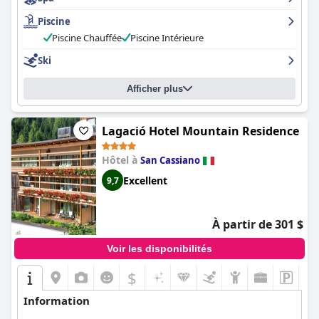
professionnel et merveilleux.
Piscine
Piscine Chauffée
Piscine Intérieure
Ski
Afficher plus
Lagació Hotel Mountain Residence
Hôtel à
San Cassiano
Excellent
9,7
À partir de 301 $
Voir les disponibilités
$
Information