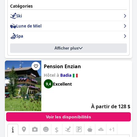
Catégories
Ski
Lune de Miel
Spa
Afficher plus
Pension Enzian
Hôtel à
Badia
Excellent
9,4
À partir de 128 $
Voir les disponibilités
$
+1