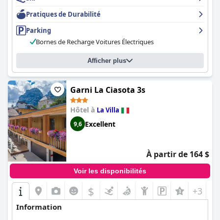
Pratiques de Durabilité
Parking
Bornes de Recharge Voitures Électriques
Afficher plus
Garni La Ciasota 3s
Hôtel à
La Villa
Excellent
9,6
À partir de 164 $
Voir les disponibilités
$
+3
Information