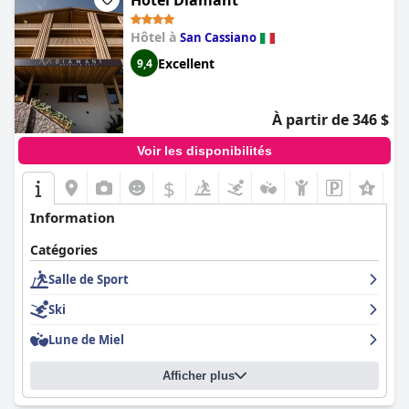
Hotel Diamant
Hôtel à
San Cassiano
Excellent
9,4
À partir de 346 $
Voir les disponibilités
$
Information
Catégories
Salle de Sport
Ski
Lune de Miel
Afficher plus