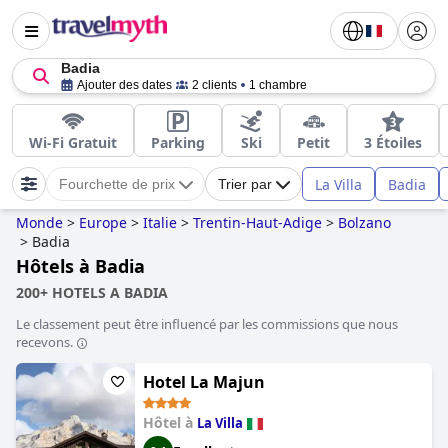
Badia
Ajouter des dates
2 clients
1 chambre
Wi-Fi Gratuit
Parking
Ski
Petit
3 Étoiles
La Villa
Badia
Fourchette de prix
Trier par
Monde
>
Europe
>
Italie
>
Trentin-Haut-Adige
>
Bolzano
>
Badia
Hôtels à Badia
200+ HOTELS A BADIA
Le classement peut être influencé par les commissions que nous
recevons.
Hotel La Majun
Hôtel à
La Villa