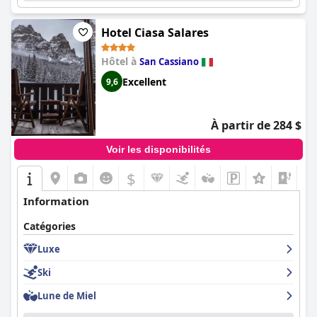
Hotel Ciasa Salares
Hôtel à
San Cassiano
Excellent
9,6
À partir de 284 $
Voir les disponibilités
$
+7
Information
Catégories
Luxe
Ski
Lune de Miel