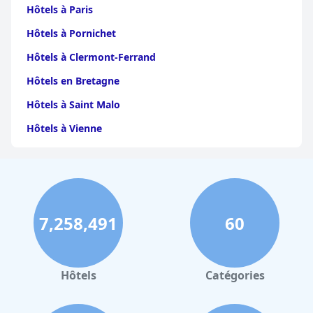
Hôtels à Paris
Hôtels à Pornichet
Hôtels à Clermont-Ferrand
Hôtels en Bretagne
Hôtels à Saint Malo
Hôtels à Vienne
Hôtels à Dijon
Hôtels à Perpignan
Hôtels au Grand-Bornand
7,258,491
60
Hôtels à Strasbourg
Hôtels à Valence
Hôtels à Gerardmer
Hôtels
Catégories
Hôtels à Cabourg