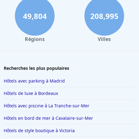
Hôtels à Dole
Hôtels à Les Gets
49,804
208,995
Hôtels à Port Leucate
Hôtels à Périgueux
Régions
Villes
Hôtels à Honfleur
Hôtels à Brive-la-Gaillarde
Hôtels à Rosny-sous-Bois
Recherches les plus populaires
Hôtels à Bruxelles
Hôtels avec parking à Madrid
Hôtels à Marseille
Hôtels de luxe à Bordeaux
Hôtels à Lens
Hôtels avec piscine à La Tranche-sur-Mer
Hôtels à Monaco
Hôtels en bord de mer à Cavalaire-sur-Mer
Hôtels à Saint-Jean-de-Monts
Hôtels à Saint-Paul-les-Dax
Hôtels de style boutique à Victoria