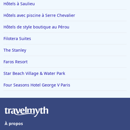
Hôtels à Ambert
Hôtels à Saulieu
Hôtels en Guadeloupe
Hôtels avec piscine à Serre Chevalier
Hôtels en Basse-Normandie
Hôtels de style boutique au Pérou
Hôtels à Puy-du-Fou
Filotera Suites
Hôtels à Tarnos
Hôtels à Le Barcares
The Stanley
Hôtels à Saulieu
Faros Resort
Hôtels à Lyons-la-Forêt
Star Beach Village & Water Park
Hôtels à Moulis
Four Seasons Hotel George V Paris
Hôtels à Lucerne
Hôtels à Thannenkirch
Hôtels à Vidauban
Hôtels à Taghazout
À propos
Hôtels à Grenoble