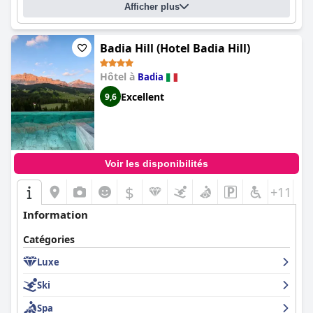
Afficher plus
Badia Hill (Hotel Badia Hill)
Hôtel à
Badia
Excellent
9,6
Voir les disponibilités
$
+11
Information
Catégories
Luxe
Ski
Spa