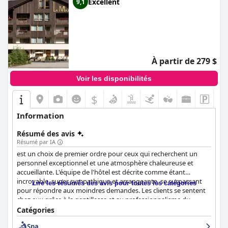
Excellent
9,1
À partir de 279 $
Voir les disponibilités
$
Information
Résumé des avis
Résumé par IA
est un choix de premier ordre pour ceux qui recherchent un
personnel exceptionnel et une atmosphère chaleureuse et
accueillante. L'équipe de l'hôtel est décrite comme étant
incroyable, super sympathique et arrangeante, se surpassant
Lire les résumés des avis pour toutes les catégories
pour répondre aux moindres demandes. Les clients se sentent
chez eux grâce à la gentillesse et au professionnalisme du
personnel, avec des mentions spéciales pour les membres du
Catégories
personnel qui ont rendu les séjours inoubliables. Dans
Spa
l'ensemble, le personnel de est préparé, attentionné,