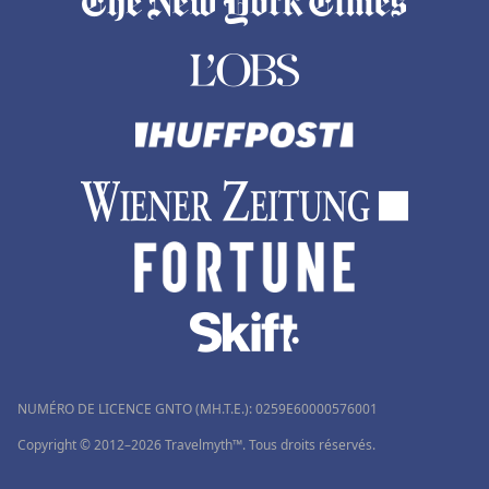
NUMÉRO DE LICENCE GNTO (MH.T.E.): 0259Ε60000576001
Copyright © 2012–2026 Travelmyth™. Tous droits réservés.