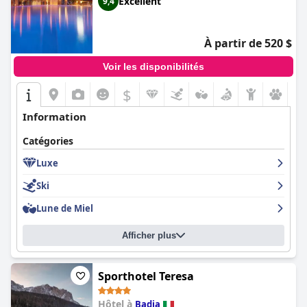
Excellent
9,4
À partir de 520 $
Voir les disponibilités
$
Information
Catégories
Luxe
Ski
Lune de Miel
Afficher plus
Sporthotel Teresa
Hôtel à
Badia