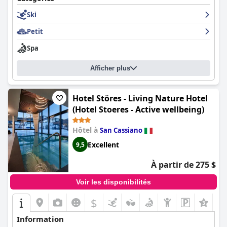
stationnement pratique.
Ski
Petit
Spa
Afficher plus
Hotel Störes - Living Nature Hotel
(Hotel Stoeres - Active wellbeing)
Hôtel à
San Cassiano
Excellent
9,5
À partir de 275 $
Voir les disponibilités
$
Information