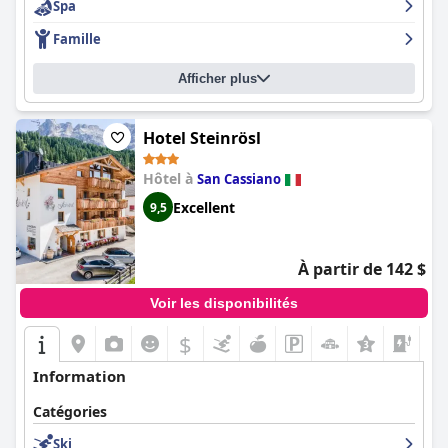
Spa
Famille
Afficher plus
Hotel Steinrösl
Hôtel à
San Cassiano
Excellent
9,5
À partir de 142 $
Voir les disponibilités
$
+3
Information
Catégories
Ski