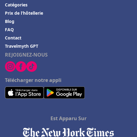
Catégories
Hôtels de style boutique à Uluwatu
Prix de l’hôtellerie
Hôtels de style boutique en Thaïlande
Blog
Hôtels de style boutique à Ljubljana
FAQ
Contact
Hôtels de style boutique en Tunisie
Travelmyth GPT
Hôtels de style boutique à Cotswolds
REJOIGNEZ-NOUS
Hôtels de style boutique à Harrogate
Hôtels de style boutique à Naxos
Télécharger notre appli
Hôtels de style boutique en Inde
Hôtels de style boutique à Beverly Hills
Hôtels de style boutique à Cannes
Hôtels de style boutique à Jodhpur
Est Apparu Sur
Hôtels de style boutique à Udaipur
Hôtels de style boutique dans le Maine