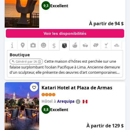
Excellent
9,3
À partir de 94 $
Voir les disponibilités
$
+4
Boutique
Cette maison d'hôtes est perchée sur une
Généré par IA
falaise surplombant l'océan Pacifique à Lima. Ancienne demeure
d'un sculpteur, elle présente des œuvres d'art contemporaines
lumineuses, des petits-déjeuners luxueux et des jardins
paisibles.
Katari Hotel at Plaza de Armas
Hôtel à
Arequipa
Excellent
8,8
À partir de 129 $