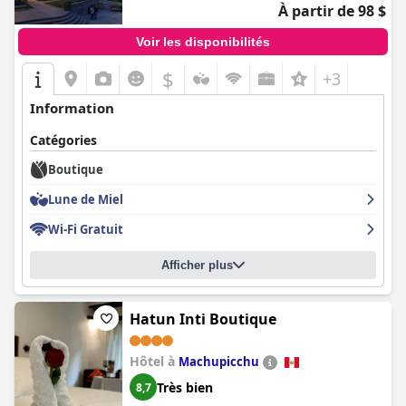
À partir de 98 $
Voir les disponibilités
$
+3
Information
Catégories
Boutique
Lune de Miel
Wi-Fi Gratuit
Afficher plus
Hatun Inti Boutique
Hôtel à
Machupicchu
Très bien
8,7