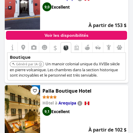
Rodrigo à la réception pour leur service exceptionnel.
Excellent
9,0
Dans l'ensemble, l'hôtel Tierra Viva Machu Picchu reçoit de vives
recommandations pour son emplacement stratégique, ses vues
À partir de 153 $
imprenables, ses chambres confortables, son petit-déjeuner de
qualité et son personnel exceptionnel. Il se distingue comme un
Voir les disponibilités
choix de premier ordre pour les voyageurs à la recherche d'un
séjour agréable et pratique tout en explorant les merveilles du
$
Machu Picchu et de la Vallée Sacrée.
Boutique
Un manoir colonial unique du XVIIIe siècle
Généré par IA
en pierre volcanique. Les chambres dans la section historique
sont incroyables et le personnel est très serviable.
Palla Boutique Hotel
Hôtel à
Arequipa
Excellent
9,1
À partir de 102 $