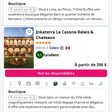
Boutique
Situé à Lima, au Pérou, l'Hôtel B offre une
Généré par IA
expérience boutique élégante dans le quartier bohème de
Barranco. L'hôtel présente un design contemporain, un service
personnalisé et une collection d'art sélectionnée. Son mélange
d'art moderne et d'architecture historique crée une atmosphère
Inkaterra La Casona Relais &
unique et inspirante.
Chateaux
Hôtel à
Cusco
Excellent
9,1
À partir de 396 $
Voir les disponibilités
$
Boutique
Situé dans un manoir du XVIe siècle
Généré par IA
magnifiquement restauré, cet hôtel dégage charme et élégance.
Il offre une expérience hautement personnalisée avec des
chambres uniques et une attention exceptionnelle aux détails. Il