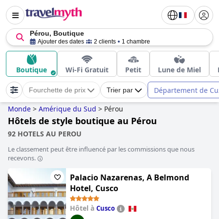
Pérou, Boutique
Ajouter des dates
2 clients
1 chambre
Boutique
Wi-Fi Gratuit
Petit
Lune de Miel
Département de Cu
Fourchette de prix
Trier par
Monde
>
Amérique du Sud
>
Pérou
Hôtels de style boutique au Pérou
92 HOTELS AU PEROU
Le classement peut être influencé par les commissions que nous
recevons.
Palacio Nazarenas, A Belmond
Hotel, Cusco
Hôtel à
Cusco