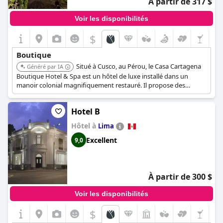
À partir de 317 $
Voir les disponibilités
$
Boutique
Situé à Cusco, au Pérou, le Casa Cartagena
Généré par IA
Boutique Hotel & Spa est un hôtel de luxe installé dans un
manoir colonial magnifiquement restauré. Il propose des
chambres élégamment décorées, une cour sereine et un spa à
service complet. L'hôtel offre un mélange de charme historique
Hotel B
et de confort moderne.
Hôtel à
Lima
Excellent
9,0
À partir de 300 $
Voir les disponibilités
$
+6