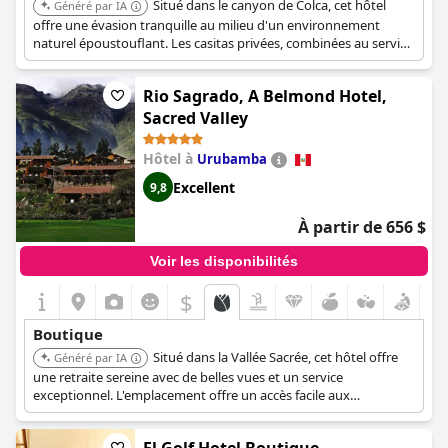
Situé dans le canyon de Colca, cet hôtel
Généré par IA
offre une évasion tranquille au milieu d'un environnement
naturel époustouflant. Les casitas privées, combinées au service
personnalisé, créent une expérience relaxante et unique.
Rio Sagrado, A Belmond Hotel,
Sacred Valley
Hôtel à
Urubamba
Excellent
9,8
À partir de 656 $
Voir les disponibilités
$
Boutique
Situé dans la Vallée Sacrée, cet hôtel offre
Généré par IA
une retraite sereine avec de belles vues et un service
exceptionnel. L'emplacement offre un accès facile aux
attractions locales et une atmosphère paisible.