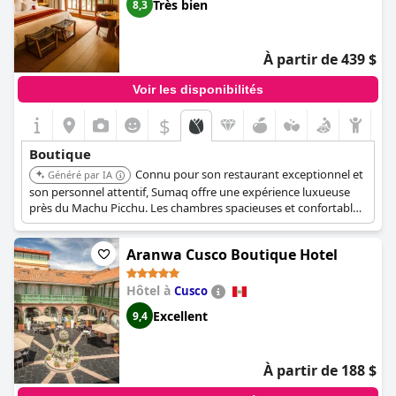
Très bien
8,3
À partir de 439 $
Voir les disponibilités
$
Boutique
Connu pour son restaurant exceptionnel et
Généré par IA
son personnel attentif, Sumaq offre une expérience luxueuse
près du Machu Picchu. Les chambres spacieuses et confortables,
combinées à un superbe petit-déjeuner, garantissent un séjour
mémorable.
Aranwa Cusco Boutique Hotel
Hôtel à
Cusco
Excellent
9,4
À partir de 188 $