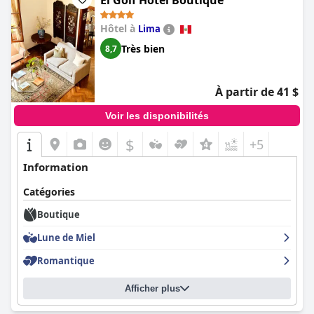
El Golf Hotel Boutique
Hôtel à
Lima
Très bien
8,7
À partir de 41 $
Voir les disponibilités
$
+5
Information
Catégories
Boutique
Lune de Miel
Romantique
Afficher plus