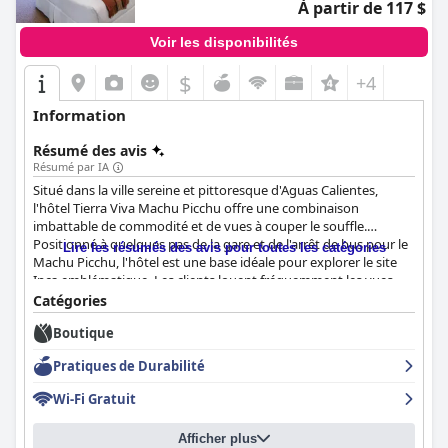
À partir de 117 $
Voir les disponibilités
$
+4
Information
Résumé des avis
Résumé par IA
Situé dans la ville sereine et pittoresque d'Aguas Calientes,
l'hôtel Tierra Viva Machu Picchu offre une combinaison
imbattable de commodité et de vues à couper le souffle.
Positionné à quelques pas de la gare et de l'arrêt de bus pour le
Lire les résumés des avis pour toutes les catégories
Machu Picchu, l'hôtel est une base idéale pour explorer le site
Inca emblématique. Les clients louent fréquemment les vues
imprenables sur la rivière Urubamba et les montagnes
Catégories
luxuriantes depuis les chambres spacieuses et modernes, ce qui
Boutique
renforce l'attrait de se réveiller aux sons et aux vues de ce
paysage verdoyant.
Pratiques de Durabilité
L'hôtel est apprécié pour ses hébergements propres et
Wi-Fi Gratuit
confortables, avec de grandes chambres douillettes équipées de
salles de bains modernes et d'eau chaude fiable. Les clients
Afficher plus
apprécient les petits plus attentionnés comme les boissons