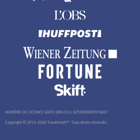
Hôtels de style boutique à Reykjavik
NUMÉRO DE LICENCE GNTO (MH.T.E.): 0259Ε60000576001
Copyright © 2012–2026 Travelmyth™. Tous droits réservés.