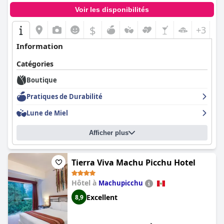
Voir les disponibilités
$
+3
Information
Catégories
Boutique
Pratiques de Durabilité
Lune de Miel
Afficher plus
Tierra Viva Machu Picchu Hotel
Hôtel à
Machupicchu
Excellent
8,9