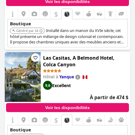
Voir les disponibilités
$
Boutique
Installé dans un manoir du XVIe siècle, cet
Généré par IA
hôtel présente un mélange de design colonial et contemporain.
Il propose des chambres uniques avec des meubles anciens et
des équipements modernes. L'ambiance de l'hôtel reflète la
richesse culturelle de Cusco.
Las Casitas, A Belmond Hotel,
Colca Canyon
Hôtel à
Yanque
Excellent
9,6
À partir de 474 $
Voir les disponibilités
$
Boutique