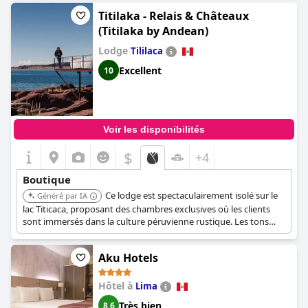
Titilaka - Relais & Châteaux
(Titilaka by Andean)
Lodge
Tililaca
Excellent
10
Voir les disponibilités
$
+4
Boutique
Ce lodge est spectaculairement isolé sur le
Généré par IA
lac Titicaca, proposant des chambres exclusives où les clients
sont immersés dans la culture péruvienne rustique. Les tons
naturels et élégants reflètent son environnement.
Aku Hotels
Hôtel à
Lima
Très bien
8,6