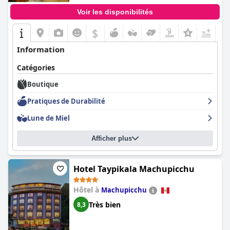
Voir les disponibilités
$
+6
Information
Catégories
Boutique
Pratiques de Durabilité
Lune de Miel
Afficher plus
Hotel Taypikala Machupicchu
Hôtel à
Machupicchu
Très bien
8,3