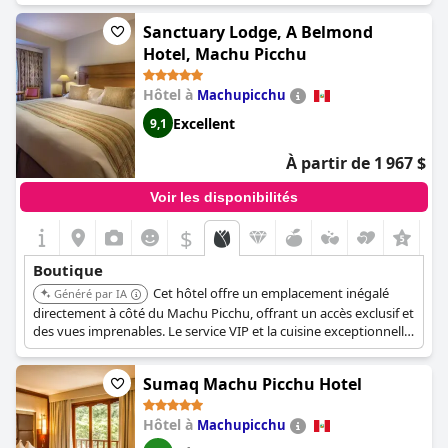
est situé au cœur de Cusco.
Sanctuary Lodge, A Belmond
Hotel, Machu Picchu
Hôtel à
Machupicchu
Excellent
9,1
À partir de 1 967 $
Voir les disponibilités
$
+2
Boutique
Cet hôtel offre un emplacement inégalé
Généré par IA
directement à côté du Machu Picchu, offrant un accès exclusif et
des vues imprenables. Le service VIP et la cuisine exceptionnelle
améliorent l'expérience unique.
Sumaq Machu Picchu Hotel
Hôtel à
Machupicchu