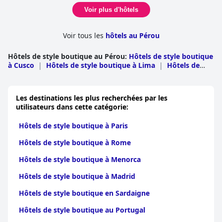
Voir plus d'hôtels
Voir tous les
hôtels au Pérou
Hôtels de style boutique au Pérou
:
Hôtels de style boutique
à Cusco
|
Hôtels de style boutique à Lima
|
Hôtels de
style boutique à Arequipa
|
Hôtels de style boutique à
Piura
|
Hôtels de style boutique à Ancash
|
Hôtels de
style boutique à Loreto
|
Hôtels de style boutique à
Les destinations les plus recherchées par les
Puno
|
Hôtels de style boutique à Ica
|
Hôtels de style
utilisateurs dans cette catégorie:
boutique à La Libertad
|
Hôtels de style boutique à
Cajamarca
|
Hôtels de style boutique à
Hôtels de style boutique à Paris
Lambayeque
|
Hôtels de style boutique à San
Martin
|
Hôtels de style boutique à Ucayali
Hôtels de style boutique à Rome
Hôtels de style boutique à Menorca
Hôtels de style boutique à Madrid
Hôtels de style boutique en Sardaigne
Hôtels de style boutique au Portugal