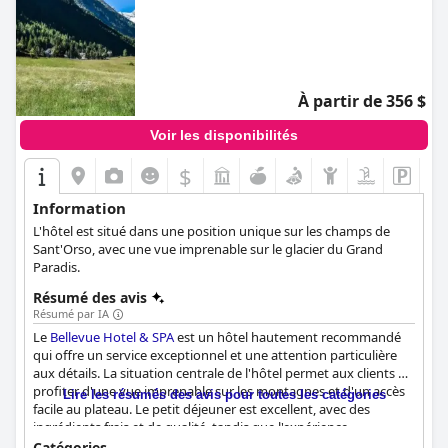
À partir de 356 $
Voir les disponibilités
$
Information
L'hôtel est situé dans une position unique sur les champs de
Sant'Orso, avec une vue imprenable sur le glacier du Grand
Paradis.
Résumé des avis
Résumé par IA
Le
Bellevue Hotel & SPA
est un hôtel hautement recommandé
qui offre un service exceptionnel et une attention particulière
aux détails. La situation centrale de l'hôtel permet aux clients de
profiter d'une vue imprenable sur les montagnes et d'un accès
Lire les résumés des avis pour toutes les catégories
facile au plateau. Le petit déjeuner est excellent, avec des
ingrédients frais et de qualité, tandis que l'expérience
gastronomique est mitigée, certains clients trouvant les plats
Catégories