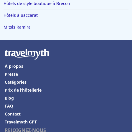
Hôtels de style boutique à Brecon
Hôtels à Napoli
Hôtels à Baccarat
Hôtels dans l'Oise
Hôtels à Yport
Mitsis Ramira
Hôtels à Hurghada
Hôtels à Labège
Hôtels à Meximieux
À propos
Hôtels à Nantua
Presse
Hôtels à Evian-les-Bains
Catégories
Hôtels à Villard-de-Lans
Prix de l’hôtellerie
Hôtels à Lanzarote
Blog
FAQ
Hôtels à Langeac
Contact
Hôtels à Draveil
Travelmyth GPT
Hôtels à Aix-en-Provence
REJOIGNEZ-NOUS