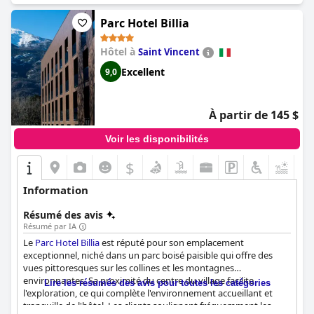
Parc Hotel Billia
Hôtel à
Saint Vincent
Excellent
9,0
À partir de 145 $
Voir les disponibilités
$
+8
Information
Résumé des avis
Résumé par IA
Le
Parc Hotel Billia
est réputé pour son emplacement
exceptionnel, niché dans un parc boisé paisible qui offre des
vues pittoresques sur les collines et les montagnes
environnantes. Sa proximité du centre du village facilite
Lire les résumés des avis pour toutes les catégories
l'exploration, ce qui complète l'environnement accueillant et
tranquille de l'hôtel. Les clients soulignent fréquemment les