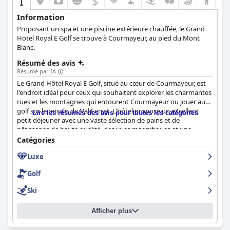
$
Information
Proposant un spa et une piscine extérieure chauffée, le Grand
Hotel Royal E Golf se trouve à Courmayeur, au pied du Mont
Blanc.
Résumé des avis
Résumé par IA
Le Grand Hôtel Royal E Golf, situé au cœur de Courmayeur, est
l'endroit idéal pour ceux qui souhaitent explorer les charmantes
rues et les montagnes qui entourent Courmayeur ou jouer au
golf sur le terrain du Val Ferret. L'hôtel propose un excellent
Lire les résumés des avis pour toutes les catégories
petit déjeuner avec une vaste sélection de pains et de
pâtisseries de haute qualité, des vues magnifiques et une
atmosphère élégante. Les chambres sont généralement
Catégories
spacieuses et bien entretenues, avec des balcons offrant de
Luxe
belles vues. L'hôtel est réputé pour sa propreté et dispose d'une
superbe piscine extérieure entourée d'un beau jardin. Bien que
Golf
certains équipements soient obsolètes et nécessitent des
rénovations, l'hôtel respire le confort et l'élégance, ce qui en fait
Ski
un excellent choix pour les personnes à la recherche d'un hôtel
de luxe. Le personnel amical et serviable de l'hôtel, même s'il a
Afficher plus
besoin d'une formation professionnelle, rend le séjour
confortable et agréable. Néanmoins, certains clients ont noté