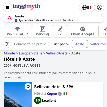
Aoste
Ajouter des dates
2 clients
1 chambre
Wi-Fi Gratuit
Parking
Ski
Chien Accepté
Pe
Aoste
Valtourne
Fourchette de prix
Trier par
Monde
>
Europe
>
Italie
>
Vallée dAoste
>
Aoste
Hôtels à Aoste
200+ HOTELS A AOSTE
Le classement peut être influencé par les commissions que nous
recevons.
Bellevue Hotel & SPA
Hôtel à
Cogne
Excellent
9,5