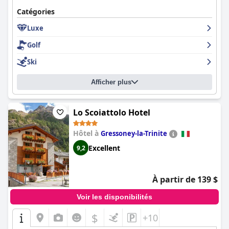
Catégories
Luxe
Golf
Ski
Afficher plus
Lo Scoiattolo Hotel
Hôtel à
Gressoney-la-Trinite
Excellent
9,2
À partir de 139 $
Voir les disponibilités
$
+10