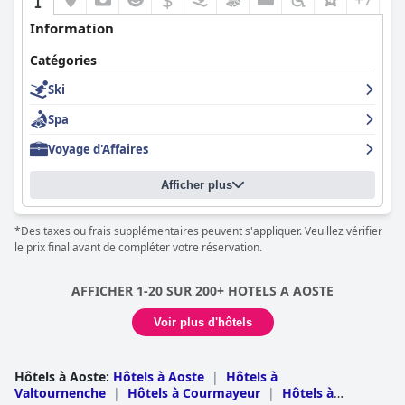
des visiteurs.
Information
Bien que le service Wi-Fi reçoive des critiques mitigées, certains
clients ayant rencontré des signaux faibles et une mauvaise
Catégories
couverture, l'ensemble des commodités et le service
exceptionnel fourni par l'Hôtel Relais Des Glaciers en font un
Ski
choix de premier ordre pour ceux qui recherchent une retraite
immaculée, confortable et relaxante.
Spa
Voyage d'Affaires
En résumé, l'Hôtel Relais Des Glaciers - Réservé aux Adultes
impressionne par son excellent emplacement, ses commodités
de haute qualité, ses superbes petits-déjeuners et ses
Afficher plus
installations de spa exceptionnelles. Combiné avec le personnel
amical et professionnel, il offre une expérience mémorable et
*Des taxes ou frais supplémentaires peuvent s'appliquer. Veuillez vérifier
agréable pour ceux qui visitent Champoluc.
le prix final avant de compléter votre réservation.
AFFICHER 1-20 SUR 200+ HOTELS A AOSTE
Voir plus d'hôtels
Hôtels à Aoste
:
Hôtels à Aoste
|
Hôtels à
Valtournenche
|
Hôtels à Courmayeur
|
Hôtels à