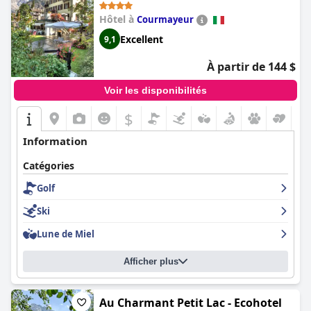
Novecento Romantic Hotel - Estella
Hôtel à
Courmayeur
Hotel Collection & Experience)
Excellent
9,1
À partir de 144 $
Voir les disponibilités
$
Information
Catégories
Golf
Ski
Lune de Miel
Afficher plus
Au Charmant Petit Lac - Ecohotel