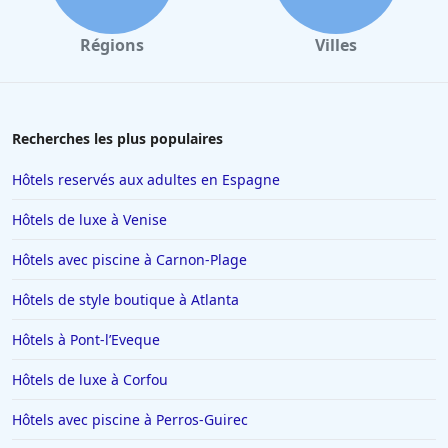
Hôtels à Angoulême
Régions
Villes
Hôtels à Saint-Cyprien
Hôtels à Marrakech
Hôtels à La Tranche-sur-Mer
Recherches les plus populaires
Hôtels à La Chapelle-sur-Erdre
Hôtels reservés aux adultes en Espagne
Hôtels au Crotoy
Hôtels de luxe à Venise
Hôtels en Corse
Hôtels avec piscine à Carnon-Plage
Hôtels à Conques
Hôtels de style boutique à Atlanta
Hôtels à Trebeurden
Hôtels en Vendée
Hôtels à Pont-lʼEveque
Hôtels à Sarran
Hôtels de luxe à Corfou
Hôtels à Caen
Hôtels avec piscine à Perros-Guirec
Hôtels à Arles