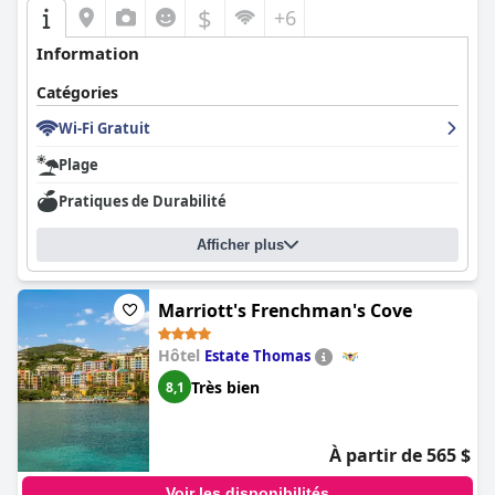
$
+6
Information
Catégories
Wi-Fi Gratuit
Plage
Pratiques de Durabilité
Afficher plus
Marriott's Frenchman's Cove
Hôtel
Estate Thomas
Très bien
8,1
À partir de 565 $
Voir les disponibilités