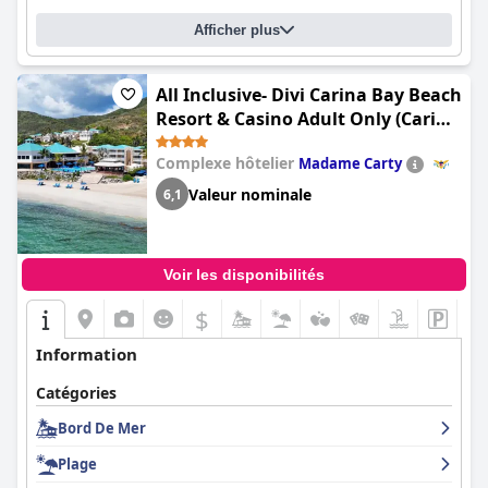
Afficher plus
All Inclusive- Divi Carina Bay Beach
Resort & Casino Adult Only (Carina
Bay All-Inclusive Resort & Casino)
Complexe hôtelier
Madame Carty
Valeur nominale
6,1
Voir les disponibilités
$
Information
Catégories
Bord De Mer
Plage