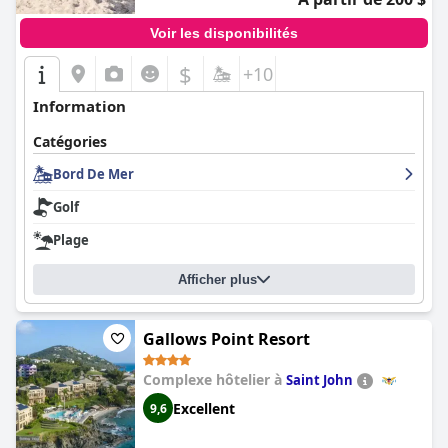
Voir les disponibilités
$
+10
Information
Catégories
Bord De Mer
Golf
Plage
Afficher plus
Gallows Point Resort
Complexe hôtelier à
Saint John
Excellent
9,6