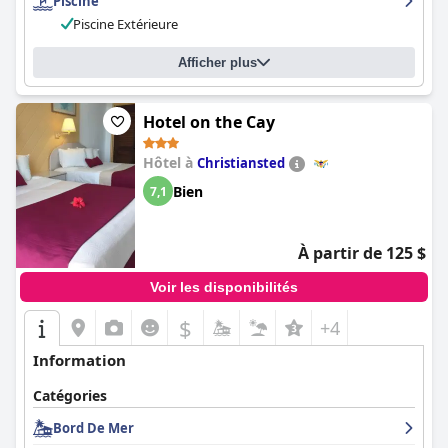
Piscine
Piscine Extérieure
Afficher plus
Hotel on the Cay
Hôtel à
Christiansted
Bien
7,1
À partir de 125 $
Voir les disponibilités
$
+4
Information
Catégories
Bord De Mer