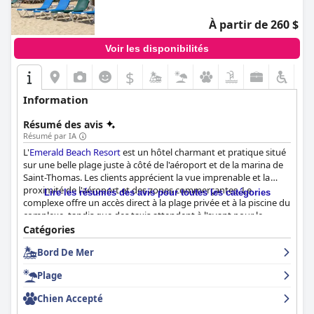
À partir de 260 $
Voir les disponibilités
$
Information
Résumé des avis
Résumé par IA
L'
Emerald Beach Resort
est un hôtel charmant et pratique situé
sur une belle plage juste à côté de l'aéroport et de la marina de
Saint-Thomas. Les clients apprécient la vue imprenable et la
proximité de l'aéroport et des zones commerçantes. Le
Lire les résumés des avis pour toutes les catégories
complexe offre un accès direct à la plage privée et à la piscine du
complexe, tandis que des taxis attendent à l'avant pour le
transport. Le personnel est très arrangeant et sympathique, ce
Catégories
qui rend le séjour agréable. L'hôtel propose un petit-déjeuner
Bord De Mer
pittoresque au bord de l'eau que les clients apprécient vraiment
avec une bonne nourriture et une variété d'options disponibles,
Plage
bien que certains clients notent que le restaurant peut parfois
manquer de personnel. L'hôtel propose une gamme d'options
Chien Accepté
de restauration pour tous les goûts, bien que certains clients