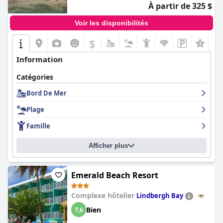
À partir de 325 $
Voir les disponibilités
$
Information
Catégories
Bord De Mer
Plage
Famille
Afficher plus
Emerald Beach Resort
Complexe hôtelier
Lindbergh Bay
Bien
7,6