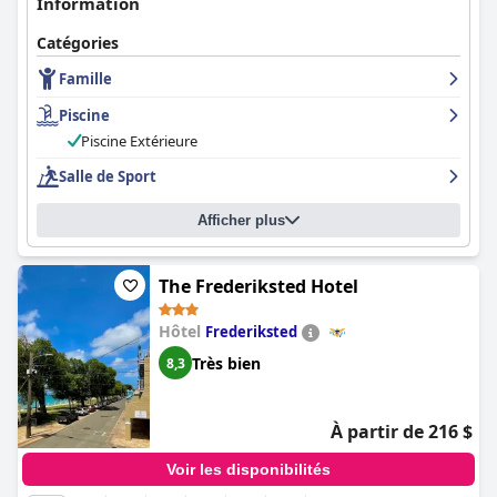
Information
Catégories
Famille
Piscine
Piscine Extérieure
Salle de Sport
Afficher plus
The Frederiksted Hotel
Hôtel
Frederiksted
Très bien
8,3
À partir de 216 $
Voir les disponibilités