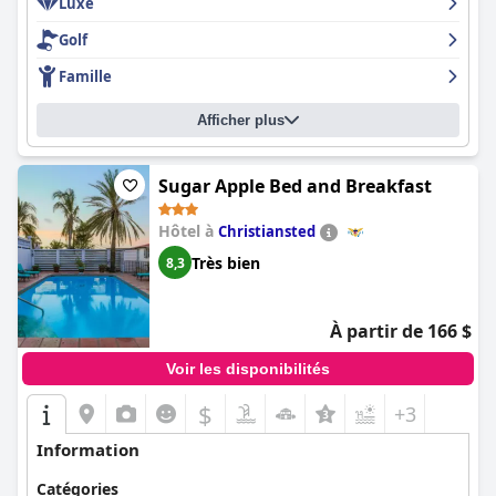
Luxe
Golf
Famille
Afficher plus
Sugar Apple Bed and Breakfast
Hôtel à
Christiansted
Très bien
8,3
À partir de 166 $
Voir les disponibilités
$
+3
Information
Catégories