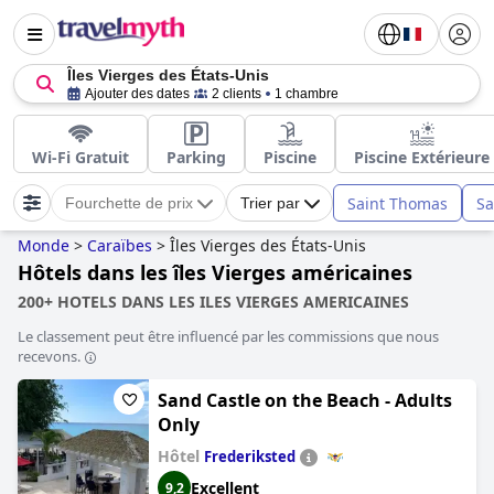
Îles Vierges des États-Unis
Ajouter des dates
2 clients
1 chambre
Wi-Fi Gratuit
Parking
Piscine
Piscine Extérieure
Saint Thomas
Sa
Fourchette de prix
Trier par
Monde
>
Caraïbes
>
Îles Vierges des États-Unis
Hôtels dans les îles Vierges américaines
200+ HOTELS DANS LES ILES VIERGES AMERICAINES
Le classement peut être influencé par les commissions que nous
recevons.
Sand Castle on the Beach - Adults
Only
Hôtel
Frederiksted
Excellent
9,2