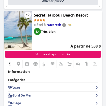
Afficher plus
clients s'accordent à dire que le personnel est accueillant et
professionnel. Dans l'ensemble, le
Gallows Point Resort
est
fortement recommandé pour son emplacement idéal et son
personnel exceptionnel.
Secret Harbour Beach Resort
Hôtel à
Nazareth
Très bien
8,4
À partir de 538 $
Voir les disponibilités
$
Information
Catégories
Luxe
Bord De Mer
Plage