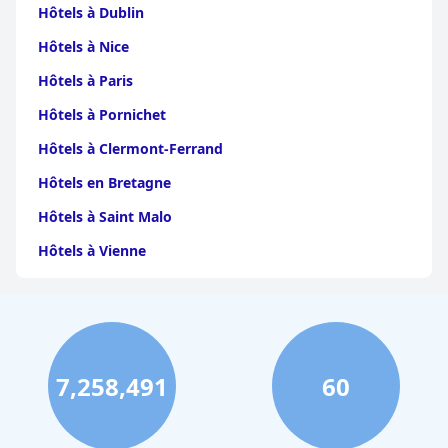
Hôtels à Dublin
Hôtels à Nice
Hôtels à Paris
Hôtels à Pornichet
Hôtels à Clermont-Ferrand
Hôtels en Bretagne
Hôtels à Saint Malo
Hôtels à Vienne
Hôtels à Dijon
Hôtels à Perpignan
Hôtels au Grand-Bornand
7,258,491
60
Hôtels à Strasbourg
Hôtels à Valence