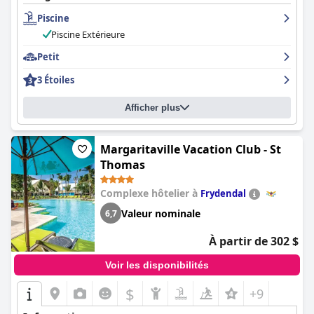
Piscine
Piscine Extérieure
Petit
3 Étoiles
Afficher plus
Margaritaville Vacation Club - St
Thomas
Complexe hôtelier à
Frydendal
Valeur nominale
6,7
À partir de 302 $
Voir les disponibilités
$
+9