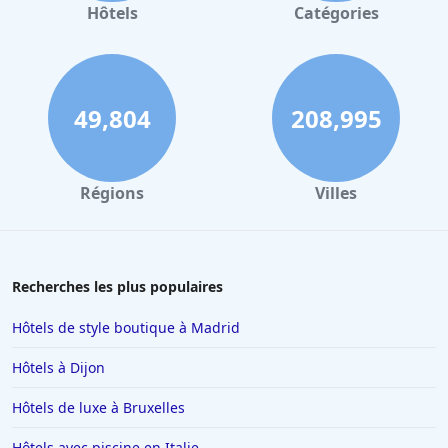
Hôtels à Gerardmer
Hôtels
Catégories
Hôtels à Collioure
Hôtels à Lourdes
Hôtels à Saint-Lary-Soulan
49,804
208,995
Hôtels à Hendaye
Hôtels à Combloux
Régions
Villes
Hôtels à Amsterdam
Hôtels à Villepinte
Hôtels à Salou
Recherches les plus populaires
Hôtels à Colmar
Hôtels de style boutique à Madrid
Hôtels à Moulins
Hôtels à Dijon
Hôtels à Giverny
Hôtels de luxe à Bruxelles
Hôtels à Saint-Remy-de-Provence
Hôtels avec piscine en Italie