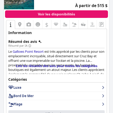
À partir de 515 $
Voir les disponibilités
$
Information
Résumé des avis
Résumé par IA
Le
Gallows Point Resort
est très apprécié par les clients pour son
emplacement incroyable, situé directement sur Cruz Bay et
offrant une vue imprenable sur l'océan et la piscine. La
proximité du complexe avec les restaurants, les bars et les
Lire les résumés des avis pour toutes les catégories
boutiques est également un atout majeur. Les clients apprécient
également la commodité de pouvoir explorer St. John à pied, de
nombreux points d'intérêt locaux étant à seulement cinq
Catégories
minutes de marche. Le personnel du
Gallows Point Resort
est
Luxe
exceptionnel, chaque membre se surpassant pour garantir aux
clients une expérience inoubliable. Les clients ne tarissent pas
Bord De Mer
d'éloges sur le personnel amical et courtois, en particulier le
personnel de conciergerie qui fournit un service et une
Plage
assistance exceptionnels. Bien qu'il puisse y avoir des lacunes
occasionnelles en matière d'efficacité, la grande majorité des