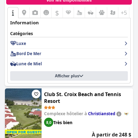
Voir les disponibilités
$
+5
Information
Catégories
Luxe
Bord De Mer
Lune de Miel
Afficher plus
Club St. Croix Beach and Tennis
Resort
Complexe hôtelier à
Christiansted
Très bien
8,0
À partir de 248 $