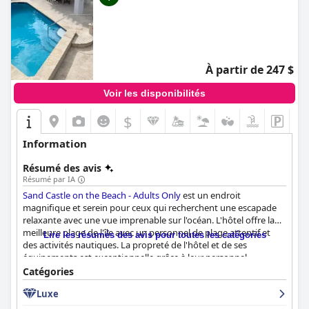
À partir de 247 $
Voir les disponibilités
$
Information
Résumé des avis
Résumé par IA
Sand Castle on the Beach - Adults Only
est un endroit
magnifique et serein pour ceux qui recherchent une escapade
relaxante avec une vue imprenable sur l'océan. L'hôtel offre la
meilleure plage de l'île avec un personnel de plage attentif et
Lire les résumés des avis pour toutes les catégories
des activités nautiques. La propreté de l'hôtel et de ses
équipements est exceptionnelle grâce à leur personnel
d'entretien ménager, qui laisse les chambres étincelantes et
Catégories
luxueuses pour les clients. De plus, les chambres sont meublées
Luxe
de façon moderne et confortables, garantissant une bonne nuit
de sommeil. Le personnel de la réception est amical, chaleureux