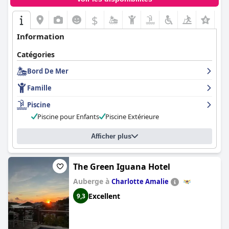
$
Information
Catégories
Bord De Mer
Famille
Piscine
Piscine pour Enfants
Piscine Extérieure
Afficher plus
The Green Iguana Hotel
Auberge à
Charlotte Amalie
Excellent
9,3