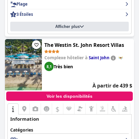
Plage
3 Étoiles
Afficher plus
The Westin St. John Resort Villas
Complexe hôtelier à
Saint John
Très bien
8,1
À partir de 439 $
Voir les disponibilités
$
Information
Catégories