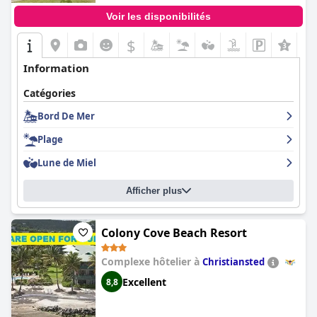
Voir les disponibilités
$
Information
Catégories
Bord De Mer
Plage
Lune de Miel
Afficher plus
Colony Cove Beach Resort
Complexe hôtelier à
Christiansted
Excellent
8,8