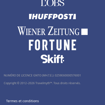
Hôtels à Lucerne
Hôtels à Brides-les-Bains
Hôtels en Rhone Alpes
NUMÉRO DE LICENCE GNTO (MH.T.E.): 0259Ε60000576001
Copyright © 2012–2026 Travelmyth™. Tous droits réservés.
Termes et conditions